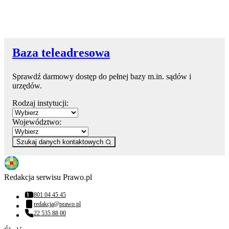
Baza teleadresowa
Sprawdź darmowy dostęp do pełnej bazy m.in. sądów i
urzędów.
Rodzaj instytucji:
Województwo:
Szukaj danych kontaktowych
Redakcja serwisu Prawo.pl
801 04 45 45
Numer telefonu:
redakcja@prawo.pl
Adres email:
22 535 88 00
Numer telefonu: