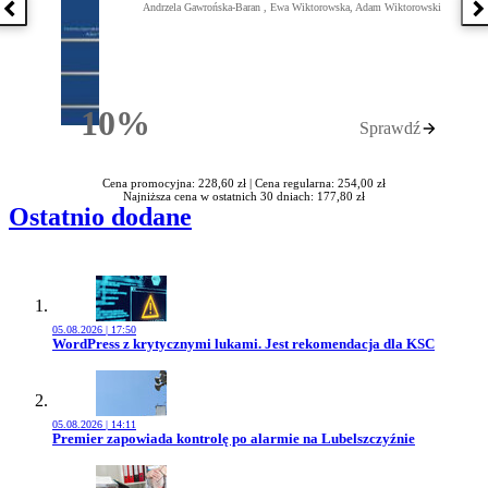
Andrzela Gawrońska-Baran , Ewa Wiktorowska, Adam Wiktorowski
Poprzednia książka
N
10%
Sprawdź
Rabatu
Cena promocyjna: 228,60 zł |
Cena regularna: 254,00 zł
Najniższa cena w ostatnich 30 dniach: 177,80 zł
Ostatnio dodane
05.08.2026 | 17:50
Przejdź do artykułu:
WordPress z krytycznymi lukami. Jest rekomendacja dla KSC
05.08.2026 | 14:11
Przejdź do artykułu:
Premier zapowiada kontrolę po alarmie na Lubelszczyźnie