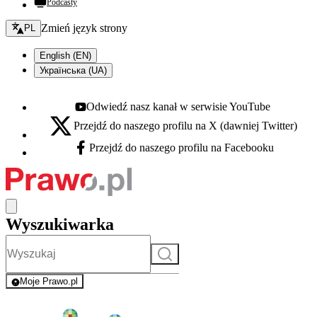
Podcasty
Zmień język - bieżący:
Zmień język strony
PL
English (EN)
Українська (UA)
Odwiedź nasz kanał w serwisie YouTube
Youtube - otwiera się w nowej karcie
Przejdź do naszego profilu na X (dawniej Twitter)
X - otwiera się w nowej karcie
Przejdź do naszego profilu na Facebooku
Facebook - otwiera się w nowej karcie
Wyszukiwarka
Szukaj
Moje Prawo.pl
- rejestracja i logowanie do serwisu