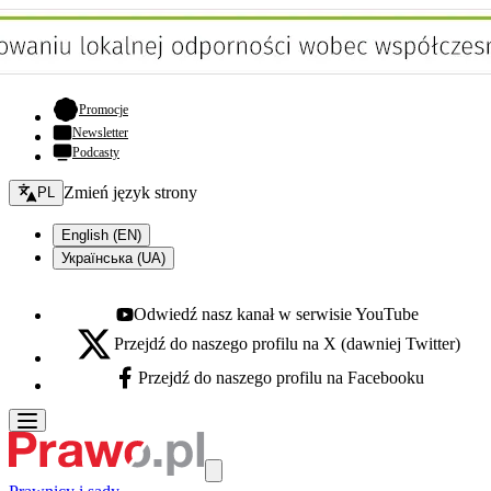
- otwiera się w nowej karcie
Promocje
Newsletter
Podcasty
Zmień język - bieżący:
Zmień język strony
PL
English (EN)
Українська (UA)
Odwiedź nasz kanał w serwisie YouTube
Youtube - otwiera się w nowej karcie
Przejdź do naszego profilu na X (dawniej Twitter)
X - otwiera się w nowej karcie
Przejdź do naszego profilu na Facebooku
Facebook - otwiera się w nowej karcie