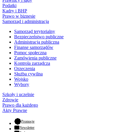
Prawnicy i sądy
Podatki
Kadry i BHP
Prawo w biznesie
Samorząd i administracja
Samorząd terytorialny
Bezpieczeństwo publiczne
Administracja publiczna
Finanse samorządów
Pomoc społeczna
Zamówienia publiczne
Kontrola zarządcza
Orzeczenia
Służba cywilna
Wojsko
Wybory
Szkoły i uczelnie
Zdrowie
Prawo dla każdego
Akty Prawne
- otwiera się w nowej karcie
Promocje
Newsletter