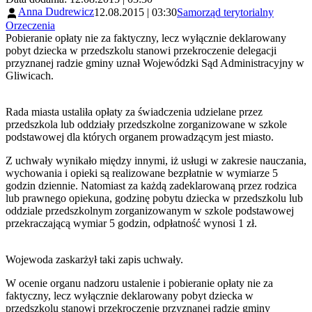
Anna Dudrewicz
12.08.2015 | 03:30
Samorząd terytorialny
Orzeczenia
Pobieranie opłaty nie za faktyczny, lecz wyłącznie deklarowany
pobyt dziecka w przedszkolu stanowi przekroczenie delegacji
przyznanej radzie gminy uznał Wojewódzki Sąd Administracyjny w
Gliwicach.
Rada miasta ustaliła opłaty za świadczenia udzielane przez
przedszkola lub oddziały przedszkolne zorganizowane w szkole
podstawowej dla których organem prowadzącym jest miasto.
Z uchwały wynikało między innymi, iż usługi w zakresie nauczania,
wychowania i opieki są realizowane bezpłatnie w wymiarze 5
godzin dziennie. Natomiast za każdą zadeklarowaną przez rodzica
lub prawnego opiekuna, godzinę pobytu dziecka w przedszkolu lub
oddziale przedszkolnym zorganizowanym w szkole podstawowej
przekraczającą wymiar 5 godzin, odpłatność wynosi 1 zł.
Wojewoda zaskarżył taki zapis uchwały.
W ocenie organu nadzoru ustalenie i pobieranie opłaty nie za
faktyczny, lecz wyłącznie deklarowany pobyt dziecka w
przedszkolu stanowi przekroczenie przyznanej radzie gminy