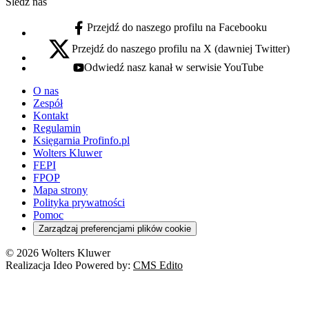
Śledź nas
Przejdź do naszego profilu na Facebooku
facebook - otwiera się w nowej karcie
Przejdź do naszego profilu na X (dawniej Twitter)
x - otwiera się w nowej karcie
Odwiedź nasz kanał w serwisie YouTube
youtube - otwiera się w nowej karcie
O nas
Zespół
Kontakt
Regulamin
Księgarnia Profinfo.pl
Wolters Kluwer
FEPI
FPOP
Mapa strony
Polityka prywatności
Pomoc
Zarządzaj preferencjami plików cookie
© 2026 Wolters Kluwer
Realizacja Ideo Powered by:
CMS Edito