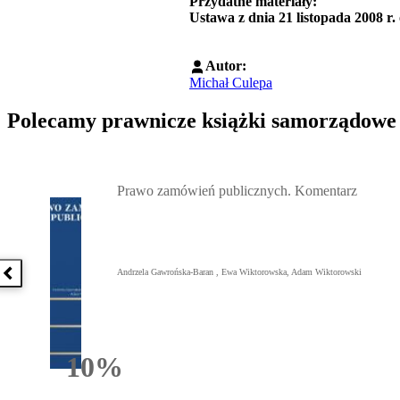
Przydatne materiały:
Ustawa z dnia 21 listopada 2008 r
Autor:
Michał Culepa
Polecamy prawnicze książki samorządowe
Przejdź do: Prawo zamówień publicznych. Komentarz, Andrzela G
Prawo zamówień publicznych. Komentarz
Andrzela Gawrońska-Baran , Ewa Wiktorowska, Adam Wiktorowski
Poprzednia książka
10%
Rabatu