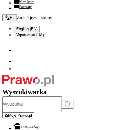
Newsletter
Podcasty
Zmień język - bieżący:
Zmień język strony
PL
English (EN)
Українська (UA)
Wyszukiwarka
Szukaj
Moje Prawo.pl
- rejestracja i logowanie do serwisu
otwiera się w nowej karcie
Sklep LEX.pl