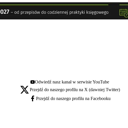
Odwiedź nasz kanał w serwisie YouTube
Youtube - otwiera się w nowej karcie
Przejdź do naszego profilu na X (dawniej Twitter)
X - otwiera się w nowej karcie
Przejdź do naszego profilu na Facebooku
Facebook - otwiera się w nowej karcie