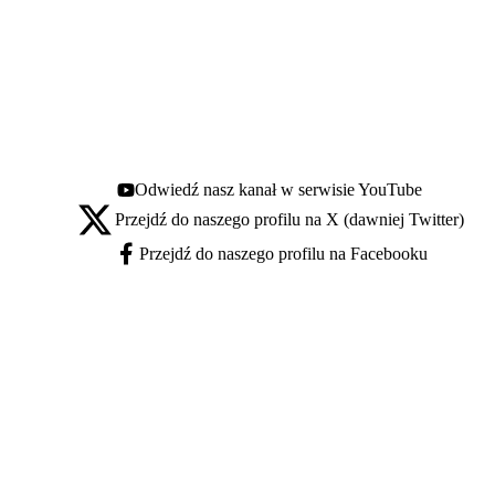
Odwiedź nasz kanał w serwisie YouTube
Youtube - otwiera się w nowej karcie
Przejdź do naszego profilu na X (dawniej Twitter)
X - otwiera się w nowej karcie
Przejdź do naszego profilu na Facebooku
Facebook - otwiera się w nowej karcie