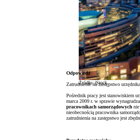
Odpowiedź
Źródło: iStock
Zatrudnienie na zastępstwo urzędni
Pośrednik pracy jest stanowiskiem ur
marca 2009 r. w sprawie wynagradzan
pracownikach samorządowych
nie
nieobecnością pracownika samorząd
zatrudnienia na zastępstwo jest zbędn