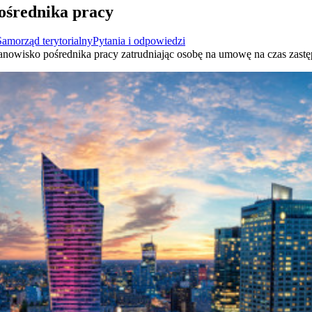
ośrednika pracy
Samorząd terytorialny
Pytania i odpowiedzi
anowisko pośrednika pracy zatrudniając osobę na umowę na czas zast