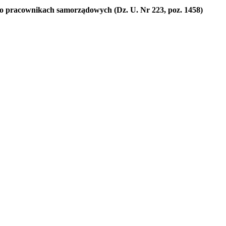
. o pracownikach samorządowych (Dz. U. Nr 223, poz. 1458)
awrońska-Baran , Ewa Wiktorowska, Adam Wiktorowski - otwiera się