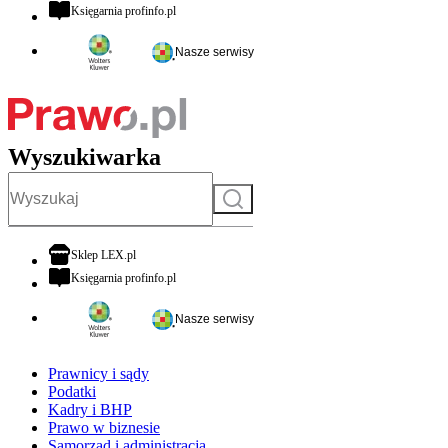
otwiera się w nowej karcie
Księgarnia profinfo.pl
Nasze serwisy
Wyszukiwarka
Szukaj
otwiera się w nowej karcie
Sklep LEX.pl
otwiera się w nowej karcie
Księgarnia profinfo.pl
Nasze serwisy
Prawnicy i sądy
Podatki
Kadry i BHP
Prawo w biznesie
Samorząd i administracja