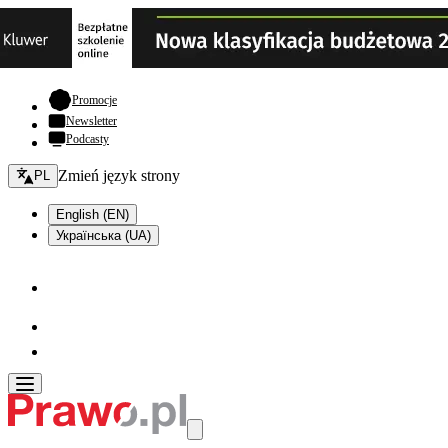
- otwiera się w nowej karcie
Promocje
Newsletter
Podcasty
Zmień język - bieżący:
Zmień język strony
PL
English (EN)
Українська (UA)