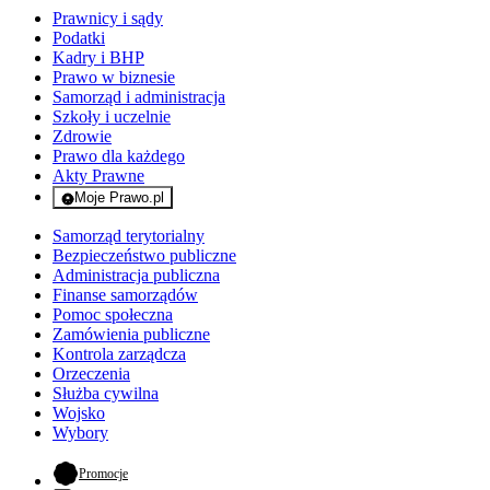
Prawnicy i sądy
Podatki
Kadry i BHP
Prawo w biznesie
Samorząd i administracja
Szkoły i uczelnie
Zdrowie
Prawo dla każdego
Akty Prawne
Moje Prawo.pl
- rejestracja i logowanie do serwisu
Samorząd terytorialny
Bezpieczeństwo publiczne
Administracja publiczna
Finanse samorządów
Pomoc społeczna
Zamówienia publiczne
Kontrola zarządcza
Orzeczenia
Służba cywilna
Wojsko
Wybory
- otwiera się w nowej karcie
Promocje