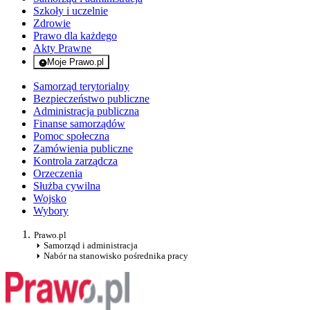
Szkoły i uczelnie
Zdrowie
Prawo dla każdego
Akty Prawne
Moje Prawo.pl
- rejestracja i logowanie do serwisu
Samorząd terytorialny
Bezpieczeństwo publiczne
Administracja publiczna
Finanse samorządów
Pomoc społeczna
Zamówienia publiczne
Kontrola zarządcza
Orzeczenia
Służba cywilna
Wojsko
Wybory
Prawo.pl
Samorząd i administracja
Nabór na stanowisko pośrednika pracy