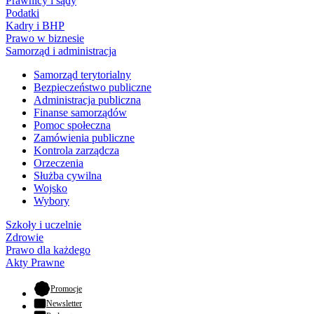
Prawnicy i sądy
Podatki
Kadry i BHP
Prawo w biznesie
Samorząd i administracja
Samorząd terytorialny
Bezpieczeństwo publiczne
Administracja publiczna
Finanse samorządów
Pomoc społeczna
Zamówienia publiczne
Kontrola zarządcza
Orzeczenia
Służba cywilna
Wojsko
Wybory
Szkoły i uczelnie
Zdrowie
Prawo dla każdego
Akty Prawne
- otwiera się w nowej karcie
Promocje
Newsletter