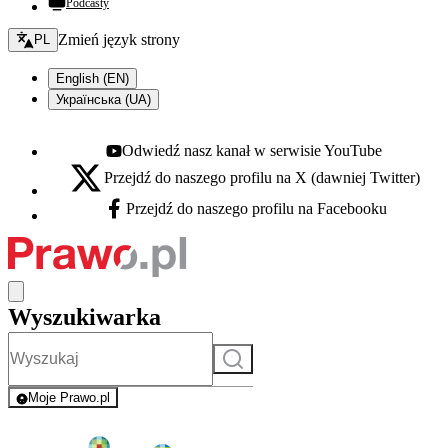
Podcasty
Zmień język - bieżący:
Zmień język strony
PL
English (EN)
Українська (UA)
Odwiedź nasz kanał w serwisie YouTube
Youtube - otwiera się w nowej karcie
Przejdź do naszego profilu na X (dawniej Twitter)
X - otwiera się w nowej karcie
Przejdź do naszego profilu na Facebooku
Facebook - otwiera się w nowej karcie
Wyszukiwarka
Szukaj
Moje Prawo.pl
- rejestracja i logowanie do serwisu