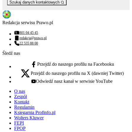
Szukaj danych kontaktowych
Redakcja serwisu Prawo.pl
801 04 45 45
Numer telefonu:
redakcja@prawo.pl
Adres email:
22 535 88 00
Numer telefonu:
Śledź nas
Przejdź do naszego profilu na Facebooku
facebook - otwiera się w nowej karcie
Przejdź do naszego profilu na X (dawniej Twitter)
x - otwiera się w nowej karcie
Odwiedź nasz kanał w serwisie YouTube
youtube - otwiera się w nowej karcie
O nas
Zespół
Kontakt
Regulamin
Księgarnia Profinfo.pl
Wolters Kluwer
FEPI
FPOP