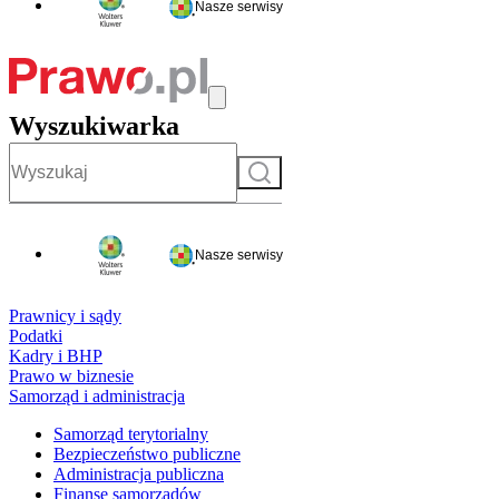
Nasze serwisy
Wyszukiwarka
Szukaj
Nasze serwisy
Prawnicy i sądy
Podatki
Kadry i BHP
Prawo w biznesie
Samorząd i administracja
Samorząd terytorialny
Bezpieczeństwo publiczne
Administracja publiczna
Finanse samorządów