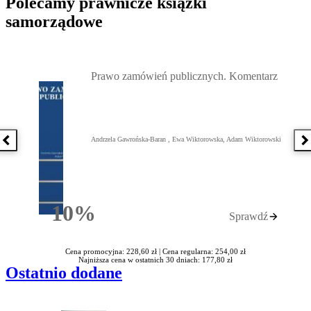
Polecamy prawnicze książki
samorządowe
Przejdź do: Prawo zamówień publicznych. Komentarz, Andrzela G
Prawo zamówień publicznych. Komentarz
Andrzela Gawrońska-Baran , Ewa Wiktorowska, Adam Wiktorowski
Poprzednia książka
N
10%
Sprawdź
Rabatu
Cena promocyjna: 228,60 zł |
Cena regularna: 254,00 zł
Najniższa cena w ostatnich 30 dniach: 177,80 zł
Ostatnio dodane