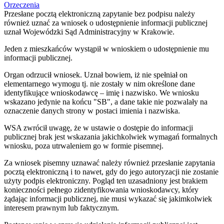
Orzeczenia
Przesłane pocztą elektroniczną zapytanie bez podpisu należy
również uznać za wniosek o udostępnienie informacji publicznej
uznał Wojewódzki Sąd Administracyjny w Krakowie.
Jeden z mieszkańców wystąpił w wnioskiem o udostępnienie mu
informacji publicznej.
Organ odrzucił wniosek. Uznał bowiem, iż nie spełniał on
elementarnego wymogu tj. nie zostały w nim określone dane
identyfikujące wnioskodawcę – imię i nazwisko. We wniosku
wskazano jedynie na końcu "SB", a dane takie nie pozwalały na
oznaczenie danych strony w postaci imienia i nazwiska.
WSA zwrócił uwagę, że w ustawie o dostępie do informacji
publicznej brak jest wskazania jakichkolwiek wymagań formalnych
wniosku, poza utrwaleniem go w formie pisemnej.
Za wniosek pisemny uznawać należy również przesłanie zapytania
pocztą elektroniczną i to nawet, gdy do jego autoryzacji nie zostanie
użyty podpis elektroniczny. Pogląd ten uzasadniony jest brakiem
konieczności pełnego zidentyfikowania wnioskodawcy, który
żądając informacji publicznej, nie musi wykazać się jakimkolwiek
interesem prawnym lub faktycznym.