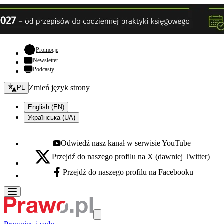
- otwiera się w nowej karcie
Promocje
Newsletter
Podcasty
Zmień język - bieżący:
Zmień język strony
PL
English (EN)
Українська (UA)
Odwiedź nasz kanał w serwisie YouTube
Youtube - otwiera się w nowej karcie
Przejdź do naszego profilu na X (dawniej Twitter)
X - otwiera się w nowej karcie
Przejdź do naszego profilu na Facebooku
Facebook - otwiera się w nowej karcie