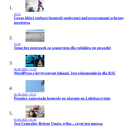
16:25
Przejdź do artykułu:
Coraz bliżej większej kontroli społecznej nad programami ochrony
powietrza
15:45
Przejdź do artykułu:
Senat bez poprawek za wsparciem dla rolników po powodzi
05.08.2026 | 17:50
Przejdź do artykułu:
WordPress z krytycznymi lukami. Jest rekomendacja dla KSC
05.08.2026 | 14:11
Przejdź do artykułu:
Premier zapowiada kontrolę po alarmie na Lubelszczyźnie
05.08.2026 | 05:30
Przejdź do artykułu:
Jest Centralny Rejestr Umów, tylko... czym jest umowa