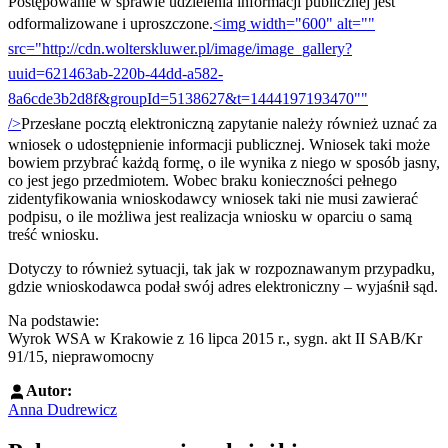
Postępowanie w sprawie udzielenia informacji publicznej jest
odformalizowane i uproszczone.
<img width="600" alt=""
src="http://cdn.wolterskluwer.pl/image/image_gallery?
uuid=621463ab-220b-44dd-a582-
8a6cde3b2d8f&groupId=5138627&t=1444197193470""
/>
Przesłane pocztą elektroniczną zapytanie należy również uznać za
wniosek o udostępnienie informacji publicznej. Wniosek taki może
bowiem przybrać każdą formę, o ile wynika z niego w sposób jasny,
co jest jego przedmiotem. Wobec braku konieczności pełnego
zidentyfikowania wnioskodawcy wniosek taki nie musi zawierać
podpisu, o ile możliwa jest realizacja wniosku w oparciu o samą
treść wniosku.
Dotyczy to również sytuacji, tak jak w rozpoznawanym przypadku,
gdzie wnioskodawca podał swój adres elektroniczny – wyjaśnił sąd.
Na podstawie:
Wyrok WSA w Krakowie z 16 lipca 2015 r., sygn. akt II SAB/Kr
91/15, nieprawomocny
Autor:
Anna Dudrewicz