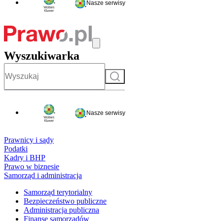
Nasze serwisy
Wyszukiwarka
Szukaj
Nasze serwisy
Prawnicy i sądy
Podatki
Kadry i BHP
Prawo w biznesie
Samorząd i administracja
Samorząd terytorialny
Bezpieczeństwo publiczne
Administracja publiczna
Finanse samorządów