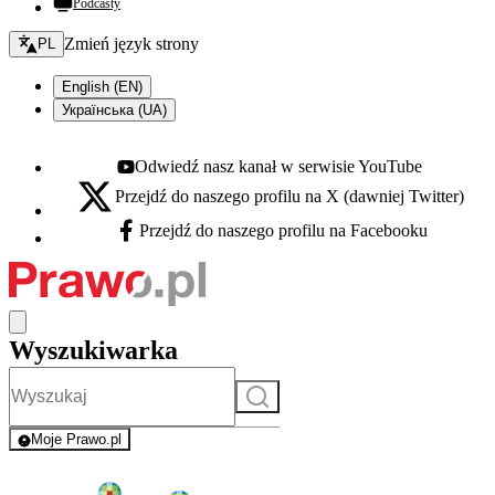
Podcasty
Zmień język - bieżący:
Zmień język strony
PL
English (EN)
Українська (UA)
Odwiedź nasz kanał w serwisie YouTube
Youtube - otwiera się w nowej karcie
Przejdź do naszego profilu na X (dawniej Twitter)
X - otwiera się w nowej karcie
Przejdź do naszego profilu na Facebooku
Facebook - otwiera się w nowej karcie
Wyszukiwarka
Szukaj
Moje Prawo.pl
- rejestracja i logowanie do serwisu