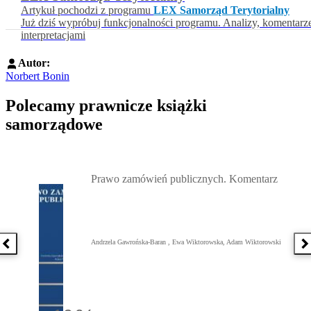
Artykuł pochodzi z programu
LEX Samorząd Terytorialny
Już dziś wypróbuj funkcjonalności programu. Analizy, komentarz
interpretacjami
Autor:
Norbert Bonin
Polecamy prawnicze książki
samorządowe
Przejdź do: Prawo zamówień publicznych. Komentarz, Andrzela G
Prawo zamówień publicznych. Komentarz
Andrzela Gawrońska-Baran , Ewa Wiktorowska, Adam Wiktorowski
Poprzednia książka
N