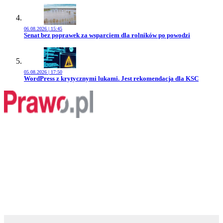
06.08.2026 | 15:45
Przejdź do artykułu:
Senat bez poprawek za wsparciem dla rolników po powodzi
05.08.2026 | 17:50
Przejdź do artykułu:
WordPress z krytycznymi lukami. Jest rekomendacja dla KSC