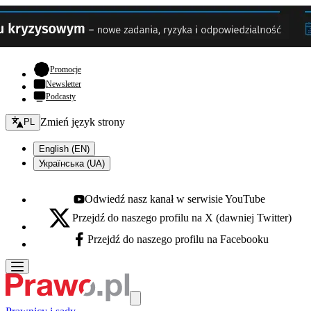
- otwiera się w nowej karcie
Promocje
Newsletter
Podcasty
Zmień język - bieżący:
Zmień język strony
PL
English (EN)
Українська (UA)
Odwiedź nasz kanał w serwisie YouTube
Youtube - otwiera się w nowej karcie
Przejdź do naszego profilu na X (dawniej Twitter)
X - otwiera się w nowej karcie
Przejdź do naszego profilu na Facebooku
Facebook - otwiera się w nowej karcie