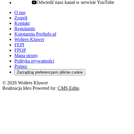
Odwiedź nasz kanał w serwisie YouTube
youtube - otwiera się w nowej karcie
O nas
Zespół
Kontakt
Regulamin
Księgarnia Profinfo.pl
Wolters Kluwer
FEPI
FPOP
Mapa strony
Polityka prywatności
Pomoc
Zarządzaj preferencjami plików cookie
© 2026 Wolters Kluwer
Realizacja Ideo Powered by:
CMS Edito