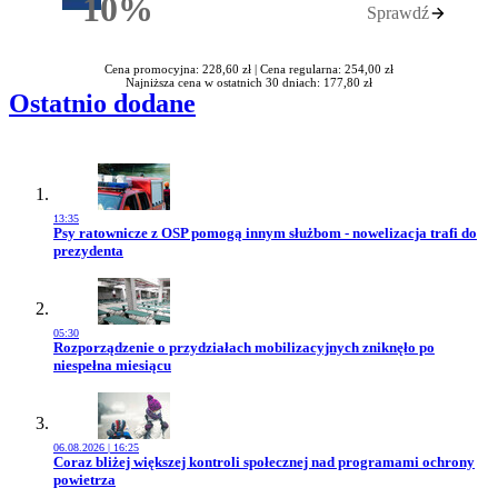
10%
Sprawdź
Rabatu
Cena promocyjna: 228,60 zł |
Cena regularna: 254,00 zł
Najniższa cena w ostatnich 30 dniach: 177,80 zł
Ostatnio dodane
13:35
Przejdź do artykułu:
Psy ratownicze z OSP pomogą innym służbom - nowelizacja trafi do
prezydenta
05:30
Przejdź do artykułu:
Rozporządzenie o przydziałach mobilizacyjnych zniknęło po
niespełna miesiącu
06.08.2026 | 16:25
Przejdź do artykułu:
Coraz bliżej większej kontroli społecznej nad programami ochrony
powietrza