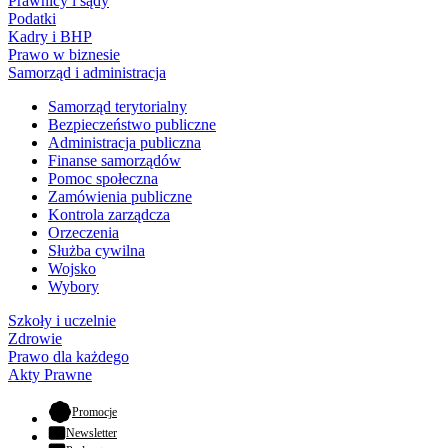
Prawnicy i sądy
Podatki
Kadry i BHP
Prawo w biznesie
Samorząd i administracja
Samorząd terytorialny
Bezpieczeństwo publiczne
Administracja publiczna
Finanse samorządów
Pomoc społeczna
Zamówienia publiczne
Kontrola zarządcza
Orzeczenia
Służba cywilna
Wojsko
Wybory
Szkoły i uczelnie
Zdrowie
Prawo dla każdego
Akty Prawne
- otwiera się w nowej karcie
Promocje
Newsletter