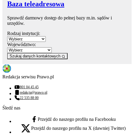
Baza teleadresowa
Sprawdź darmowy dostęp do pełnej bazy m.in. sądów i
urzędów.
Rodzaj instytucji:
Województwo:
Szukaj danych kontaktowych
Redakcja serwisu Prawo.pl
801 04 45 45
Numer telefonu:
redakcja@prawo.pl
Adres email:
22 535 88 00
Numer telefonu:
Śledź nas
Przejdź do naszego profilu na Facebooku
facebook - otwiera się w nowej karcie
Przejdź do naszego profilu na X (dawniej Twitter)
x - otwiera się w nowej karcie