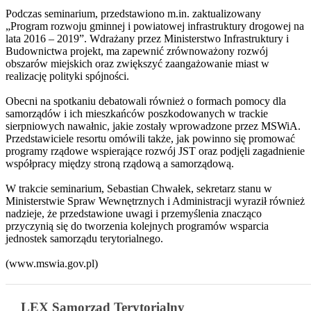
Podczas seminarium, przedstawiono m.in. zaktualizowany
„Program rozwoju gminnej i powiatowej infrastruktury drogowej na
lata 2016 – 2019”. Wdrażany przez Ministerstwo Infrastruktury i
Budownictwa projekt, ma zapewnić zrównoważony rozwój
obszarów miejskich oraz zwiększyć zaangażowanie miast w
realizację polityki spójności.
Obecni na spotkaniu debatowali również o formach pomocy dla
samorządów i ich mieszkańców poszkodowanych w trackie
sierpniowych nawałnic, jakie zostały wprowadzone przez MSWiA.
Przedstawiciele resortu omówili także, jak powinno się promować
programy rządowe wspierające rozwój JST oraz podjęli zagadnienie
współpracy między stroną rządową a samorządową.
W trakcie seminarium, Sebastian Chwałek, sekretarz stanu w
Ministerstwie Spraw Wewnętrznych i Administracji wyraził również
nadzieje, że przedstawione uwagi i przemyślenia znacząco
przyczynią się do tworzenia kolejnych programów wsparcia
jednostek samorządu terytorialnego.
(www.mswia.gov.pl)
LEX Samorząd Terytorialny