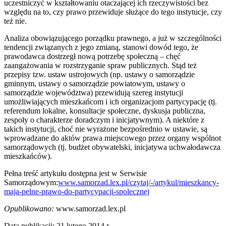
uczestniczyć w kształtowaniu otaczającej ich rzeczywistości bez
względu na to, czy prawo przewiduje służące do tego instytucje, czy
też nie.
Analiza obowiązującego porządku prawnego, a już w szczególności
tendencji związanych z jego zmianą, stanowi dowód tego, że
prawodawca dostrzegł nową potrzebę społeczną – chęć
zaangażowania w rozstrzyganie spraw publicznych. Stąd też
przepisy tzw. ustaw ustrojowych (np. ustawy o samorządzie
gminnym, ustawy o samorządzie powiatowym, ustawy o
samorządzie województwa) przewidują szereg instytucji
umożliwiających mieszkańcom i ich organizacjom partycypację (tj.
referendum lokalne, konsultacje społeczne, dyskusja publiczna,
zespoły o charakterze doradczym i inicjatywnym). A niektóre z
takich instytucji, choć nie wyrażone bezpośrednio w ustawie, są
wprowadzane do aktów prawa miejscowego przez organy wspólnot
samorządowych (tj. budżet obywatelski, inicjatywa uchwałodawcza
mieszkańców).
Pełna treść artykułu dostępna jest w Serwisie
Samorządowym:
www.samorzad.lex.pl/czytaj/-/artykul/mieszkancy-
maja-pelne-prawo-do-partycypacji-spolecznej
Opublikowano:
www.samorzad.lex.pl
Data publikacji: 21 lutego 2014 r.