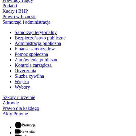
Prawnicy i sądy
Podatki
Kadry i BHP
Prawo w biznesie
Samorząd i administracja
Samorząd terytorialny
Bezpieczeństwo publiczne
Administracja publiczna
Finanse samorządów
Pomoc społeczna
Zamówienia publiczne
Kontrola zarządcza
Orzeczenia
Służba cywilna
Wojsko
Wybory
Szkoły i uczelnie
Zdrowie
Prawo dla każdego
Akty Prawne
- otwiera się w nowej karcie
Promocje
Newsletter