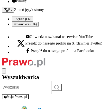
Podcasty
Zmień język - bieżący:
Zmień język strony
PL
English (EN)
Українська (UA)
Odwiedź nasz kanał w serwisie YouTube
Youtube - otwiera się w nowej karcie
Przejdź do naszego profilu na X (dawniej Twitter)
X - otwiera się w nowej karcie
Przejdź do naszego profilu na Facebooku
Facebook - otwiera się w nowej karcie
Wyszukiwarka
Szukaj
Moje Prawo.pl
- rejestracja i logowanie do serwisu