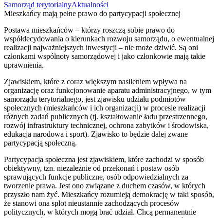
Samorząd terytorialny
Aktualności
Mieszkańcy mają pełne prawo do partycypacji społecznej
Postawa mieszkańców – którzy roszczą sobie prawo do
współdecydowania o kierunkach rozwoju samorządu, o ewentualnej
realizacji najważniejszych inwestycji – nie może dziwić. Są oni
członkami wspólnoty samorządowej i jako członkowie mają takie
uprawnienia.
Zjawiskiem, które z coraz większym nasileniem wpływa na
organizację oraz funkcjonowanie aparatu administracyjnego, w tym
samorządu terytorialnego, jest zjawisku udziału podmiotów
społecznych (mieszkańców i ich organizacji) w procesie realizacji
różnych zadań publicznych (tj. kształtowanie ładu przestrzennego,
rozwój infrastruktury technicznej, ochrona zabytków i środowiska,
edukacja narodowa i sport). Zjawisko to będzie dalej zwane
partycypacją społeczną.
Partycypacja społeczna jest zjawiskiem, które zachodzi w sposób
obiektywny, tzn. niezależnie od przekonań i postaw osób
sprawujących funkcje publiczne, osób odpowiedzialnych za
tworzenie prawa. Jest ono związane z duchem czasów, w których
przyszło nam żyć. Mieszkańcy rozumieją demokrację w taki sposób,
że stanowi ona splot nieustannie zachodzących procesów
politycznych, w których mogą brać udział. Chcą permanentnie