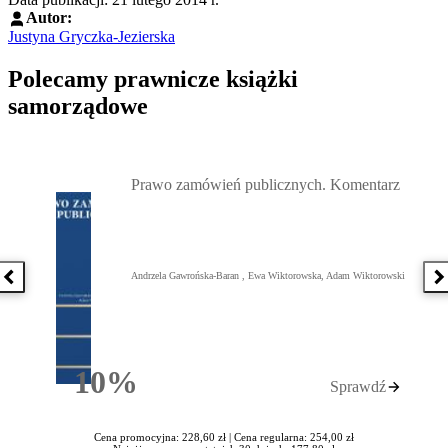
Autor:
Justyna Gryczka-Jezierska
Polecamy prawnicze książki
samorządowe
Przejdź do: Prawo zamówień publicznych. Komentarz, Andrzela G
Prawo zamówień publicznych. Komentarz
Andrzela Gawrońska-Baran , Ewa Wiktorowska, Adam Wiktorowski
Poprzednia książka
N
10%
Sprawdź
Rabatu
Cena promocyjna: 228,60 zł |
Cena regularna: 254,00 zł