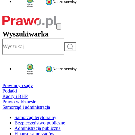
Nasze serwisy
Wyszukiwarka
Szukaj
Nasze serwisy
Prawnicy i sądy
Podatki
Kadry i BHP
Prawo w biznesie
Samorząd i administracja
Samorząd terytorialny
Bezpieczeństwo publiczne
Administracja publiczna
Finanse samorządów