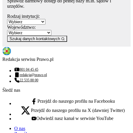
Sprawdź darmowy dostęp do pełnej bazy m.in. sądów i
urzędów.
Rodzaj instytucji:
Województwo:
Szukaj danych kontaktowych
Redakcja serwisu Prawo.pl
801 04 45 45
Numer telefonu:
redakcja@prawo.pl
Adres email:
22 535 88 00
Numer telefonu:
Śledź nas
Przejdź do naszego profilu na Facebooku
facebook - otwiera się w nowej karcie
Przejdź do naszego profilu na X (dawniej Twitter)
x - otwiera się w nowej karcie
Odwiedź nasz kanał w serwisie YouTube
youtube - otwiera się w nowej karcie
O nas