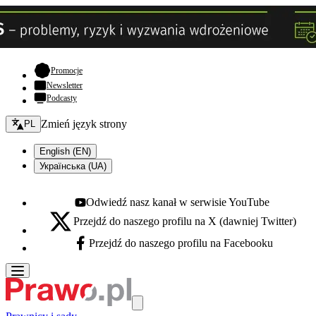
- otwiera się w nowej karcie
Promocje
Newsletter
Podcasty
Zmień język - bieżący:
Zmień język strony
PL
English (EN)
Українська (UA)
Odwiedź nasz kanał w serwisie YouTube
Youtube - otwiera się w nowej karcie
Przejdź do naszego profilu na X (dawniej Twitter)
X - otwiera się w nowej karcie
Przejdź do naszego profilu na Facebooku
Facebook - otwiera się w nowej karcie