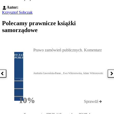
Autor:
Krzysztof Sobczak
Polecamy prawnicze książki
samorządowe
Przejdź do: Prawo zamówień publicznych. Komentarz, Andrzela G
Prawo zamówień publicznych. Komentarz
Andrzela Gawrońska-Baran , Ewa Wiktorowska, Adam Wiktorowski
Poprzednia książka
N
10%
Sprawdź
Rabatu