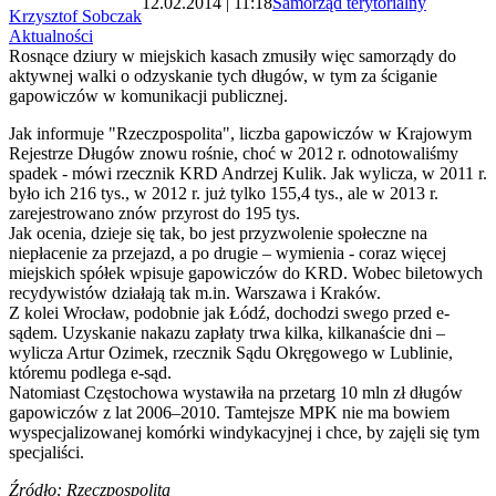
12.02.2014 | 11:18
Samorząd terytorialny
Krzysztof Sobczak
Aktualności
Rosnące dziury w miejskich kasach zmusiły więc samorządy do
aktywnej walki o odzyskanie tych długów, w tym za ściganie
gapowiczów w komunikacji publicznej.
Jak informuje "Rzeczpospolita", liczba gapowiczów w Krajowym
Rejestrze Długów znowu rośnie, choć w 2012 r. odnotowaliśmy
spadek - mówi rzecznik KRD Andrzej Kulik. Jak wylicza, w 2011 r.
było ich 216 tys., w 2012 r. już tylko 155,4 tys., ale w 2013 r.
zarejestrowano znów przyrost do 195 tys.
Jak ocenia, dzieje się tak, bo jest przyzwolenie społeczne na
niepłacenie za przejazd, a po drugie – wymienia - coraz więcej
miejskich spółek wpisuje gapowiczów do KRD. Wobec biletowych
recydywistów działają tak m.in. Warszawa i Kraków.
Z kolei Wrocław, podobnie jak Łódź, dochodzi swego przed e-
sądem. Uzyskanie nakazu zapłaty trwa kilka, kilkanaście dni –
wylicza Artur Ozimek, rzecznik Sądu Okręgowego w Lublinie,
któremu podlega e-sąd.
Natomiast Częstochowa wystawiła na przetarg 10 mln zł długów
gapowiczów z lat 2006–2010. Tamtejsze MPK nie ma bowiem
wyspecjalizowanej komórki windykacyjnej i chce, by zajęli się tym
specjaliści.
Źródło: Rzeczpospolita