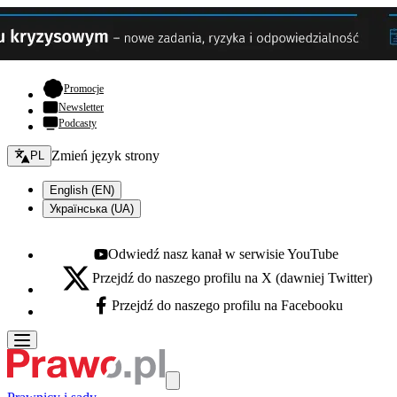
- otwiera się w nowej karcie
Promocje
Newsletter
Podcasty
Zmień język - bieżący:
Zmień język strony
PL
English (EN)
Українська (UA)
Odwiedź nasz kanał w serwisie YouTube
Youtube - otwiera się w nowej karcie
Przejdź do naszego profilu na X (dawniej Twitter)
X - otwiera się w nowej karcie
Przejdź do naszego profilu na Facebooku
Facebook - otwiera się w nowej karcie