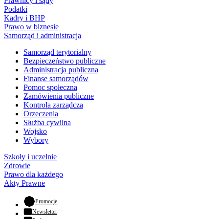
Prawnicy i sądy
Podatki
Kadry i BHP
Prawo w biznesie
Samorząd i administracja
Samorząd terytorialny
Bezpieczeństwo publiczne
Administracja publiczna
Finanse samorządów
Pomoc społeczna
Zamówienia publiczne
Kontrola zarządcza
Orzeczenia
Służba cywilna
Wojsko
Wybory
Szkoły i uczelnie
Zdrowie
Prawo dla każdego
Akty Prawne
- otwiera się w nowej karcie
Promocje
Newsletter