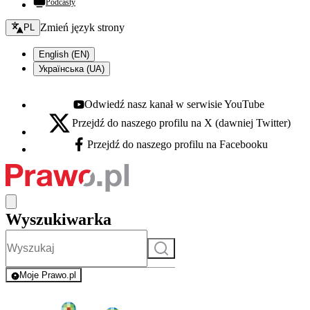
Podcasty
Zmień język - bieżący:
Zmień język strony
PL
English (EN)
Українська (UA)
Odwiedź nasz kanał w serwisie YouTube
Youtube - otwiera się w nowej karcie
Przejdź do naszego profilu na X (dawniej Twitter)
X - otwiera się w nowej karcie
Przejdź do naszego profilu na Facebooku
Facebook - otwiera się w nowej karcie
Wyszukiwarka
Szukaj
Moje Prawo.pl
- rejestracja i logowanie do serwisu