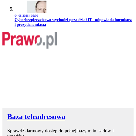
04.08.2026 | 05:30
Przejdź do artykułu:
Cyberbezpieczeństwo wychodzi poza dział IT - odpowiada burmistrz
i prezydent miasta
Baza teleadresowa
Sprawdź darmowy dostęp do pełnej bazy m.in. sądów i