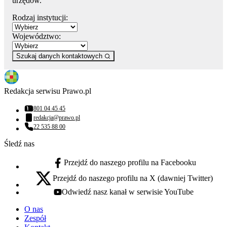
urzędów.
Rodzaj instytucji:
Województwo:
Szukaj danych kontaktowych
Redakcja serwisu Prawo.pl
801 04 45 45
Numer telefonu:
redakcja@prawo.pl
Adres email:
22 535 88 00
Numer telefonu:
Śledź nas
Przejdź do naszego profilu na Facebooku
facebook - otwiera się w nowej karcie
Przejdź do naszego profilu na X (dawniej Twitter)
x - otwiera się w nowej karcie
Odwiedź nasz kanał w serwisie YouTube
youtube - otwiera się w nowej karcie
O nas
Zespół