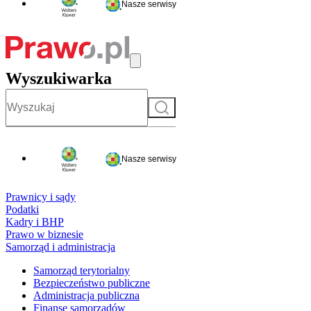
Nasze serwisy
Wyszukiwarka
Szukaj
Nasze serwisy
Prawnicy i sądy
Podatki
Kadry i BHP
Prawo w biznesie
Samorząd i administracja
Samorząd terytorialny
Bezpieczeństwo publiczne
Administracja publiczna
Finanse samorządów