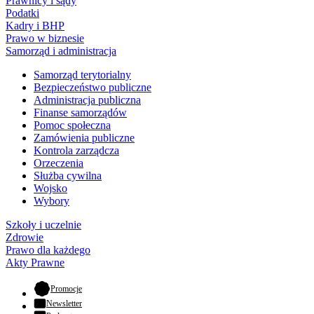
Prawnicy i sądy
Podatki
Kadry i BHP
Prawo w biznesie
Samorząd i administracja
Samorząd terytorialny
Bezpieczeństwo publiczne
Administracja publiczna
Finanse samorządów
Pomoc społeczna
Zamówienia publiczne
Kontrola zarządcza
Orzeczenia
Służba cywilna
Wojsko
Wybory
Szkoły i uczelnie
Zdrowie
Prawo dla każdego
Akty Prawne
- otwiera się w nowej karcie
Promocje
Newsletter