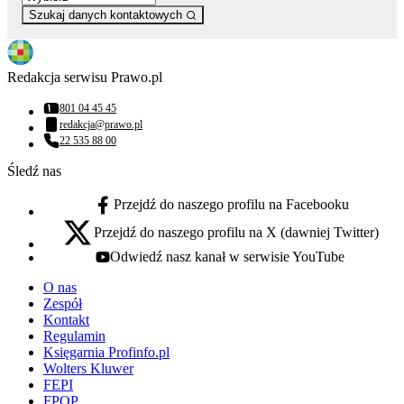
Szukaj danych kontaktowych
Redakcja serwisu Prawo.pl
801 04 45 45
Numer telefonu:
redakcja@prawo.pl
Adres email:
22 535 88 00
Numer telefonu:
Śledź nas
Przejdź do naszego profilu na Facebooku
facebook - otwiera się w nowej karcie
Przejdź do naszego profilu na X (dawniej Twitter)
x - otwiera się w nowej karcie
Odwiedź nasz kanał w serwisie YouTube
youtube - otwiera się w nowej karcie
O nas
Zespół
Kontakt
Regulamin
Księgarnia Profinfo.pl
Wolters Kluwer
FEPI
FPOP