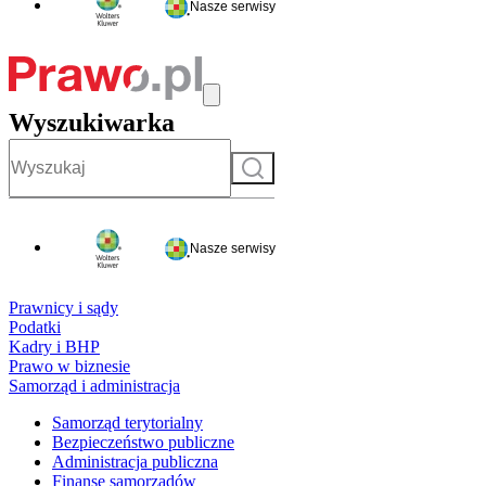
Nasze serwisy
Wyszukiwarka
Szukaj
Nasze serwisy
Prawnicy i sądy
Podatki
Kadry i BHP
Prawo w biznesie
Samorząd i administracja
Samorząd terytorialny
Bezpieczeństwo publiczne
Administracja publiczna
Finanse samorządów