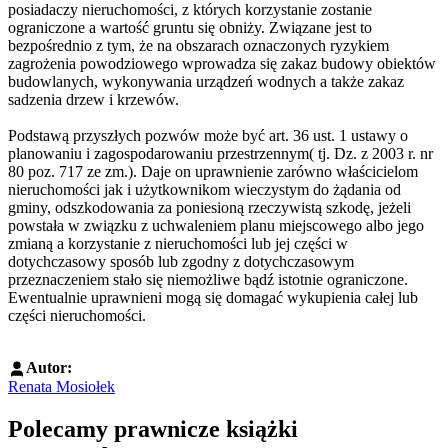
posiadaczy nieruchomości, z których korzystanie zostanie
ograniczone a wartość gruntu się obniży. Związane jest to
bezpośrednio z tym, że na obszarach oznaczonych ryzykiem
zagrożenia powodziowego wprowadza się zakaz budowy obiektów
budowlanych, wykonywania urządzeń wodnych a także zakaz
sadzenia drzew i krzewów.
Podstawą przyszłych pozwów może być art. 36 ust. 1 ustawy o
planowaniu i zagospodarowaniu przestrzennym( tj. Dz. z 2003 r. nr
80 poz. 717 ze zm.). Daje on uprawnienie zarówno właścicielom
nieruchomości jak i użytkownikom wieczystym do żądania od
gminy, odszkodowania za poniesioną rzeczywistą szkodę, jeżeli
powstała w związku z uchwaleniem planu miejscowego albo jego
zmianą a korzystanie z nieruchomości lub jej części w
dotychczasowy sposób lub zgodny z dotychczasowym
przeznaczeniem stało się niemożliwe bądź istotnie ograniczone.
Ewentualnie uprawnieni mogą się domagać wykupienia całej lub
części nieruchomości.
Autor:
Renata Mosiołek
Polecamy prawnicze książki