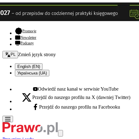
- otwiera się w nowej karcie
Promocje
Newsletter
Podcasty
Zmień język - bieżący:
Zmień język strony
PL
English (EN)
Українська (UA)
Odwiedź nasz kanał w serwisie YouTube
Youtube - otwiera się w nowej karcie
Przejdź do naszego profilu na X (dawniej Twitter)
X - otwiera się w nowej karcie
Przejdź do naszego profilu na Facebooku
Facebook - otwiera się w nowej karcie