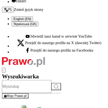
Podcasty
Zmień język - bieżący:
Zmień język strony
PL
English (EN)
Українська (UA)
Odwiedź nasz kanał w serwisie YouTube
Youtube - otwiera się w nowej karcie
Przejdź do naszego profilu na X (dawniej Twitter)
X - otwiera się w nowej karcie
Przejdź do naszego profilu na Facebooku
Facebook - otwiera się w nowej karcie
Wyszukiwarka
Szukaj
Moje Prawo.pl
- rejestracja i logowanie do serwisu