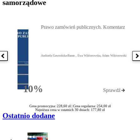
samorządowe
Przejdź do: Prawo zamówień publicznych. Komentarz, Andrzela G
Prawo zamówień publicznych. Komentarz
Andrzela Gawrońska-Baran , Ewa Wiktorowska, Adam Wiktorowski
Poprzednia książka
N
10%
Sprawdź
Rabatu
Cena promocyjna: 228,60 zł |
Cena regularna: 254,00 zł
Najniższa cena w ostatnich 30 dniach: 177,80 zł
Ostatnio dodane