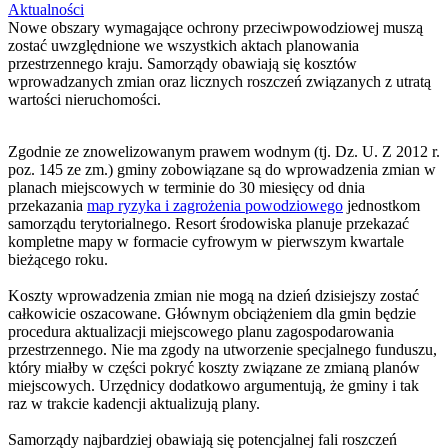
Aktualności
Nowe obszary wymagające ochrony przeciwpowodziowej muszą
zostać uwzględnione we wszystkich aktach planowania
przestrzennego kraju. Samorządy obawiają się kosztów
wprowadzanych zmian oraz licznych roszczeń związanych z utratą
wartości nieruchomości.
Zgodnie ze znowelizowanym prawem wodnym (tj. Dz. U. Z 2012 r.
poz. 145 ze zm.) gminy zobowiązane są do wprowadzenia zmian w
planach miejscowych w terminie do 30 miesięcy od dnia
przekazania
map ryzyka i zagrożenia powodziowego
jednostkom
samorządu terytorialnego. Resort środowiska planuje przekazać
kompletne mapy w formacie cyfrowym w pierwszym kwartale
bieżącego roku.
Koszty wprowadzenia zmian nie mogą na dzień dzisiejszy zostać
całkowicie oszacowane. Głównym obciążeniem dla gmin będzie
procedura aktualizacji miejscowego planu zagospodarowania
przestrzennego. Nie ma zgody na utworzenie specjalnego funduszu,
który miałby w części pokryć koszty związane ze zmianą planów
miejscowych. Urzędnicy dodatkowo argumentują, że gminy i tak
raz w trakcie kadencji aktualizują plany.
Samorządy najbardziej obawiają się potencjalnej fali roszczeń