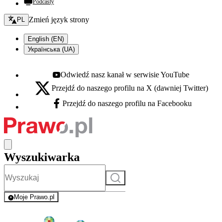
Podcasty
Zmień język - bieżący:
Zmień język strony
PL
English (EN)
Українська (UA)
Odwiedź nasz kanał w serwisie YouTube
Youtube - otwiera się w nowej karcie
Przejdź do naszego profilu na X (dawniej Twitter)
X - otwiera się w nowej karcie
Przejdź do naszego profilu na Facebooku
Facebook - otwiera się w nowej karcie
Wyszukiwarka
Szukaj
Moje Prawo.pl
- rejestracja i logowanie do serwisu