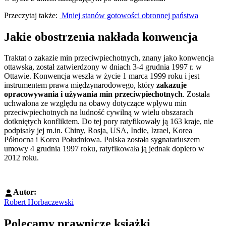
Przeczytaj także:
Mniej stanów gotowości obronnej państwa
Jakie obostrzenia nakłada konwencja
Traktat o zakazie min przeciwpiechotnych, znany jako konwencja
ottawska, został zatwierdzony w dniach 3-4 grudnia 1997 r. w
Ottawie. Konwencja weszła w życie 1 marca 1999 roku i jest
instrumentem prawa międzynarodowego, który
zakazuje
opracowywania i używania min przeciwpiechotnych
. Została
uchwalona ze względu na obawy dotyczące wpływu min
przeciwpiechotnych na ludność cywilną w wielu obszarach
dotkniętych konfliktem. Do tej pory ratyfikowały ją 163 kraje, nie
podpisały jej m.in. Chiny, Rosja, USA, Indie, Izrael, Korea
Północna i Korea Południowa. Polska została sygnatariuszem
umowy 4 grudnia 1997 roku, ratyfikowała ją jednak dopiero w
2012 roku.
Autor:
Robert Horbaczewski
Polecamy prawnicze książki