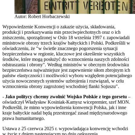
Autor: Robert Horbaczewski
Wypowiedzenie Konwencji o zakazie użycia, składowania,
produkcji i przekazywania min przeciwpiechotnych oraz o ich
zniszczeniu, sporządzonej w Oslo 18 września 1997 r. zapowiadali
ministrowie obrony trzech krajów bałtyckich i Polski. Podkreślili w
oświadczeniu, że "w świetle znacznego pogorszenia sytuacji
bezpieczeństwa w regionie, kluczowe jest określenie wszystkich
środków, które mogą posłużyć do wzmocnienia naszych zdolności
odstraszania i obrony". Według ministrów w obecnym środowisku
bezpieczeństwa najważniejsze jest zapewnienie siłom zbrojnym ich
państw elastyczności i możliwości wyboru względem potencjalnego
użycia nowoczesnych systemów uzbrojenia i rozwiązań, w celu
wzmocnienia obrony zagrożonej wschodniej flanki Sojuszu".
-
Jako politycy chcemy zwolnić Wojsko Polskie z tego gorsetu
–
oświadczył Władysław Kosiniak-Kamysz wicepremier, szef MON.
Podkreślił, że mimo wypowiedzenia konwencji Polska, jak i inne
kraje bałtyckie nadal będą przestrzegać zasad międzynarodowego
prawa humanitarnego.
Ustawa z 25 czerwca 2025 r. wypowiadająca konwencję wchodzi
w życie z dniem następującym po dniu ogłoszenia.