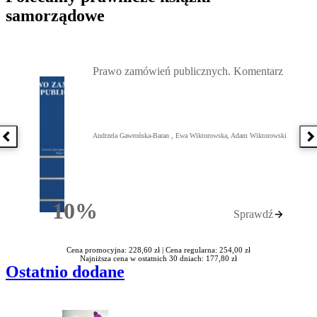
samorządowe
Przejdź do: Prawo zamówień publicznych. Komentarz, Andrzela G
Prawo zamówień publicznych. Komentarz
Andrzela Gawrońska-Baran , Ewa Wiktorowska, Adam Wiktorowski
Poprzednia książka
N
10%
Sprawdź
Rabatu
Cena promocyjna: 228,60 zł |
Cena regularna: 254,00 zł
Najniższa cena w ostatnich 30 dniach: 177,80 zł
Ostatnio dodane