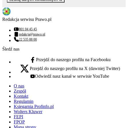
Redakcja serwisu Prawo.pl
801 04 45 45
Numer telefonu:
redakcja@prawo.pl
Adres email:
22 535 88 00
Numer telefonu:
Śledź nas
Przejdź do naszego profilu na Facebooku
facebook - otwiera się w nowej karcie
Przejdź do naszego profilu na X (dawniej Twitter)
x - otwiera się w nowej karcie
Odwiedź nasz kanał w serwisie YouTube
youtube - otwiera się w nowej karcie
O nas
Zespół
Kontakt
Regulamin
Księgarnia Profinfo.pl
Wolters Kluwer
FEPI
FPOP
Mapa strony