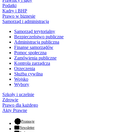
Prawnicy i sądy
Podatki
Kadry i BHP
Prawo w biznesie
Samorząd i administracja
Samorząd terytorialny
Bezpieczeństwo publiczne
Administracja publiczna
Finanse samorządów
Pomoc społeczna
Zamówienia publiczne
Kontrola zarządcza
Orzeczenia
Służba cywilna
Wojsko
Wybory
Szkoły i uczelnie
Zdrowie
Prawo dla każdego
Akty Prawne
- otwiera się w nowej karcie
Promocje
Newsletter