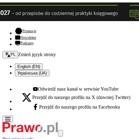
- otwiera się w nowej karcie
Promocje
Newsletter
Podcasty
Zmień język - bieżący:
Zmień język strony
PL
English (EN)
Українська (UA)
Odwiedź nasz kanał w serwisie YouTube
Youtube - otwiera się w nowej karcie
Przejdź do naszego profilu na X (dawniej Twitter)
X - otwiera się w nowej karcie
Przejdź do naszego profilu na Facebooku
Facebook - otwiera się w nowej karcie