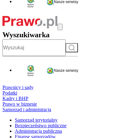
Nasze serwisy
Wyszukiwarka
Szukaj
Nasze serwisy
Prawnicy i sądy
Podatki
Kadry i BHP
Prawo w biznesie
Samorząd i administracja
Samorząd terytorialny
Bezpieczeństwo publiczne
Administracja publiczna
Finanse samorządów