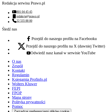
Redakcja serwisu Prawo.pl
801 04 45 45
Numer telefonu:
redakcja@prawo.pl
Adres email:
22 535 88 00
Numer telefonu:
Śledź nas
Przejdź do naszego profilu na Facebooku
facebook - otwiera się w nowej karcie
Przejdź do naszego profilu na X (dawniej Twitter)
x - otwiera się w nowej karcie
Odwiedź nasz kanał w serwisie YouTube
youtube - otwiera się w nowej karcie
O nas
Zespół
Kontakt
Regulamin
Księgarnia Profinfo.pl
Wolters Kluwer
FEPI
FPOP
Mapa strony
Polityka prywatności
Pomoc
Zarządzaj preferencjami plików cookie