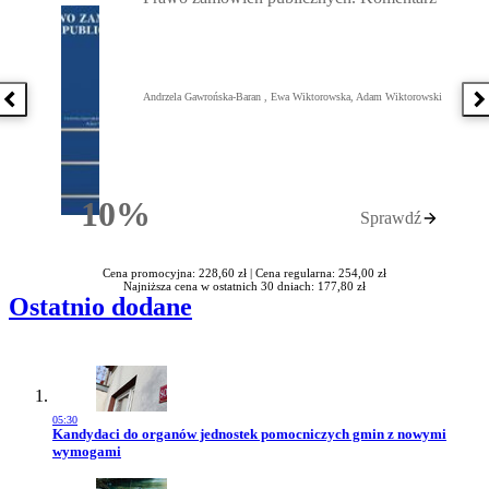
Andrzela Gawrońska-Baran , Ewa Wiktorowska, Adam Wiktorowski
Poprzednia książka
N
10%
Sprawdź
Rabatu
Cena promocyjna: 228,60 zł |
Cena regularna: 254,00 zł
Najniższa cena w ostatnich 30 dniach: 177,80 zł
Ostatnio dodane
05:30
Przejdź do artykułu:
Kandydaci do organów jednostek pomocniczych gmin z nowymi
wymogami