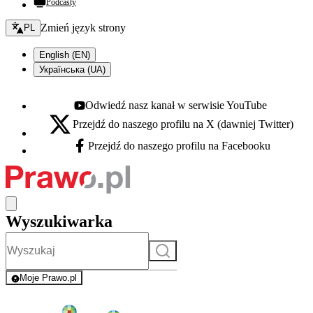
Podcasty
Zmień język - bieżący:
Zmień język strony
PL
English (EN)
Українська (UA)
Odwiedź nasz kanał w serwisie YouTube
Youtube - otwiera się w nowej karcie
Przejdź do naszego profilu na X (dawniej Twitter)
X - otwiera się w nowej karcie
Przejdź do naszego profilu na Facebooku
Facebook - otwiera się w nowej karcie
Wyszukiwarka
Szukaj
Moje Prawo.pl
- rejestracja i logowanie do serwisu