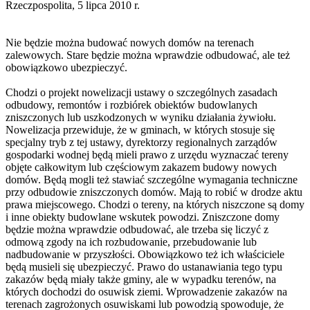
Rzeczpospolita, 5 lipca 2010 r.
Nie będzie można budować nowych domów na terenach
zalewowych. Stare będzie można wprawdzie odbudować, ale też
obowiązkowo ubezpieczyć.
Chodzi o projekt nowelizacji ustawy o szczególnych zasadach
odbudowy, remontów i rozbiórek obiektów budowlanych
zniszczonych lub uszkodzonych w wyniku działania żywiołu.
Nowelizacja przewiduje, że w gminach, w których stosuje się
specjalny tryb z tej ustawy, dyrektorzy regionalnych zarządów
gospodarki wodnej będą mieli prawo z urzędu wyznaczać tereny
objęte całkowitym lub częściowym zakazem budowy nowych
domów. Będą mogli też stawiać szczególne wymagania techniczne
przy odbudowie zniszczonych domów. Mają to robić w drodze aktu
prawa miejscowego. Chodzi o tereny, na których niszczone są domy
i inne obiekty budowlane wskutek powodzi. Zniszczone domy
będzie można wprawdzie odbudować, ale trzeba się liczyć z
odmową zgody na ich rozbudowanie, przebudowanie lub
nadbudowanie w przyszłości. Obowiązkowo też ich właściciele
będą musieli się ubezpieczyć. Prawo do ustanawiania tego typu
zakazów będą miały także gminy, ale w wypadku terenów, na
których dochodzi do osuwisk ziemi. Wprowadzenie zakazów na
terenach zagrożonych osuwiskami lub powodzią spowoduje, że