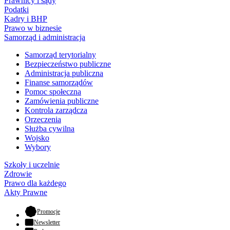
Prawnicy i sądy
Podatki
Kadry i BHP
Prawo w biznesie
Samorząd i administracja
Samorząd terytorialny
Bezpieczeństwo publiczne
Administracja publiczna
Finanse samorządów
Pomoc społeczna
Zamówienia publiczne
Kontrola zarządcza
Orzeczenia
Służba cywilna
Wojsko
Wybory
Szkoły i uczelnie
Zdrowie
Prawo dla każdego
Akty Prawne
- otwiera się w nowej karcie
Promocje
Newsletter