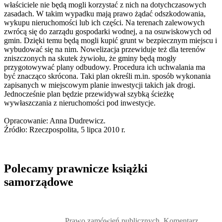
właściciele nie będą mogli korzystać z nich na dotychczasowych
zasadach. W takim wypadku mają prawo żądać odszkodowania,
wykupu nieruchomości lub ich części. Na terenach zalewowych
zwrócą się do zarządu gospodarki wodnej, a na osuwiskowych od
gmin. Dzięki temu będą mogli kupić grunt w bezpiecznym miejscu i
wybudować się na nim. Nowelizacja przewiduje też dla terenów
zniszczonych na skutek żywiołu, że gminy będą mogły
przygotowywać plany odbudowy. Procedura ich uchwalania ma
być znacząco skrócona. Taki plan określi m.in. sposób wykonania
zapisanych w miejscowym planie inwestycji takich jak drogi.
Jednocześnie plan będzie przewidywał szybką ścieżkę
wywłaszczania z nieruchomości pod inwestycje.
Opracowanie: Anna Dudrewicz.
Źródło: Rzeczpospolita, 5 lipca 2010 r.
Polecamy prawnicze książki
samorządowe
Przejdź do: Prawo zamówień publicznych. Komentarz, Andrzela G
Prawo zamówień publicznych. Komentarz