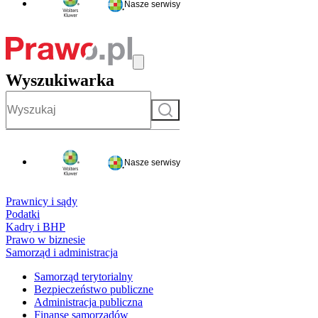
Nasze serwisy
Wyszukiwarka
Szukaj
Nasze serwisy
Prawnicy i sądy
Podatki
Kadry i BHP
Prawo w biznesie
Samorząd i administracja
Samorząd terytorialny
Bezpieczeństwo publiczne
Administracja publiczna
Finanse samorządów