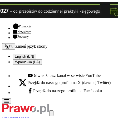
- otwiera się w nowej karcie
Promocje
Newsletter
Podcasty
Zmień język - bieżący:
Zmień język strony
PL
English (EN)
Українська (UA)
Odwiedź nasz kanał w serwisie YouTube
Youtube - otwiera się w nowej karcie
Przejdź do naszego profilu na X (dawniej Twitter)
X - otwiera się w nowej karcie
Przejdź do naszego profilu na Facebooku
Facebook - otwiera się w nowej karcie