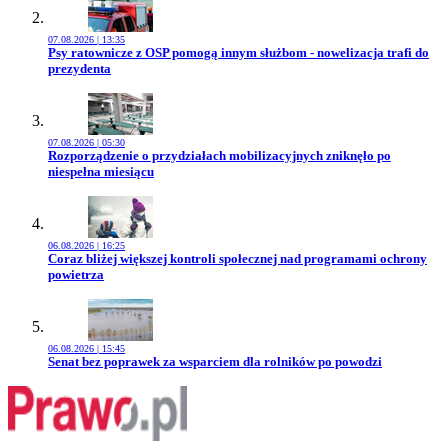
07.08.2026 | 13:35
Przejdź do artykułu:
Psy ratownicze z OSP pomogą innym służbom - nowelizacja trafi do
prezydenta
07.08.2026 | 05:30
Przejdź do artykułu:
Rozporządzenie o przydziałach mobilizacyjnych zniknęło po
niespełna miesiącu
06.08.2026 | 16:25
Przejdź do artykułu:
Coraz bliżej większej kontroli społecznej nad programami ochrony
powietrza
06.08.2026 | 15:45
Przejdź do artykułu:
Senat bez poprawek za wsparciem dla rolników po powodzi