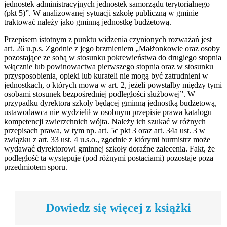
jednostek administracyjnych jednostek samorządu terytorialnego
(pkt 5)”. W analizowanej sytuacji szkołę publiczną w gminie
traktować należy jako gminną jednostkę budżetową.
Przepisem istotnym z punktu widzenia czynionych rozważań jest
art. 26 u.p.s. Zgodnie z jego brzmieniem „Małżonkowie oraz osoby
pozostające ze sobą w stosunku pokrewieństwa do drugiego stopnia
włącznie lub powinowactwa pierwszego stopnia oraz w stosunku
przysposobienia, opieki lub kurateli nie mogą być zatrudnieni w
jednostkach, o których mowa w art. 2, jeżeli powstałby między tymi
osobami stosunek bezpośredniej podległości służbowej”. W
przypadku dyrektora szkoły będącej gminną jednostką budżetową,
ustawodawca nie wydzielił w osobnym przepisie prawa katalogu
kompetencji zwierzchnich wójta. Należy ich szukać w różnych
przepisach prawa, w tym np. art. 5c pkt 3 oraz art. 34a ust. 3 w
związku z art. 33 ust. 4 u.s.o., zgodnie z którymi burmistrz może
wydawać dyrektorowi gminnej szkoły doraźne zalecenia. Fakt, że
podległość ta występuje (pod różnymi postaciami) pozostaje poza
przedmiotem sporu.
Dowiedz się więcej z książki