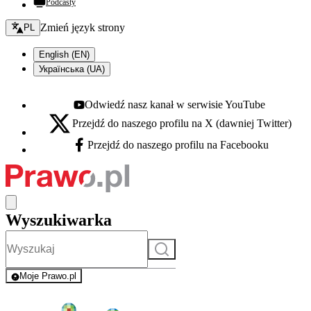
Podcasty
Zmień język - bieżący:
Zmień język strony
PL
English (EN)
Українська (UA)
Odwiedź nasz kanał w serwisie YouTube
Youtube - otwiera się w nowej karcie
Przejdź do naszego profilu na X (dawniej Twitter)
X - otwiera się w nowej karcie
Przejdź do naszego profilu na Facebooku
Facebook - otwiera się w nowej karcie
Wyszukiwarka
Szukaj
Moje Prawo.pl
- rejestracja i logowanie do serwisu