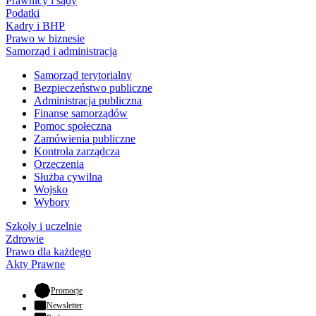
Prawnicy i sądy
Podatki
Kadry i BHP
Prawo w biznesie
Samorząd i administracja
Samorząd terytorialny
Bezpieczeństwo publiczne
Administracja publiczna
Finanse samorządów
Pomoc społeczna
Zamówienia publiczne
Kontrola zarządcza
Orzeczenia
Służba cywilna
Wojsko
Wybory
Szkoły i uczelnie
Zdrowie
Prawo dla każdego
Akty Prawne
- otwiera się w nowej karcie
Promocje
Newsletter