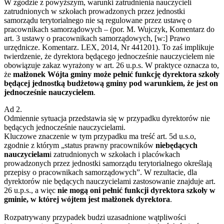
W zgodzie z powyższym, warunki zatrudnienia nauczycieli
zatrudnionych w szkołach prowadzonych przez jednostki
samorządu terytorialnego nie są regulowane przez ustawę o
pracownikach samorządowych – (por. M. Wujczyk, Komentarz do
art. 3 ustawy o pracownikach samorządowych, [w:] Prawo
urzędnicze. Komentarz. LEX, 2014, Nr 441201). To zaś implikuje
twierdzenie, że dyrektora będącego jednocześnie nauczycielem nie
obowiązuje zakaz wyrażony w art. 26 u.p.s. W praktyce oznacza to,
że
małżonek Wójta gminy może pełnić funkcję dyrektora szkoły
będącej jednostką budżetową gminy pod warunkiem, że jest on
jednocześnie nauczycielem
.
Ad 2.
Odmiennie sytuacja przedstawia się w przypadku dyrektorów nie
będących jednocześnie nauczycielami.
Kluczowe znaczenie w tym przypadku ma treść art. 5d u.s.o,
zgodnie z którym „status prawny pracowników
niebędących
nauczycielam
i zatrudnionych w szkołach i placówkach
prowadzonych przez jednostki samorządu terytorialnego określają
przepisy o pracownikach samorządowych”. W rezultacie, dla
dyrektorów nie będących nauczycielami zastosowanie znajduje art.
26 u.p.s., a więc
nie mogą oni pełnić funkcji dyrektora szkoły w
gminie, w której wójtem jest małżonek dyrektora
.
Rozpatrywany przypadek budzi uzasadnione wątpliwości