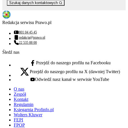
Szukaj danych kontaktowych
Redakcja serwisu Prawo.pl
801 04 45 45
Numer telefonu:
redakcja@prawo.pl
Adres email:
22 535 88 00
Numer telefonu:
Śledź nas
Przejdź do naszego profilu na Facebooku
facebook - otwiera się w nowej karcie
Przejdź do naszego profilu na X (dawniej Twitter)
x - otwiera się w nowej karcie
Odwiedź nasz kanał w serwisie YouTube
youtube - otwiera się w nowej karcie
O nas
Zespół
Kontakt
Regulamin
Księgarnia Profinfo.pl
Wolters Kluwer
FEPI
FPOP