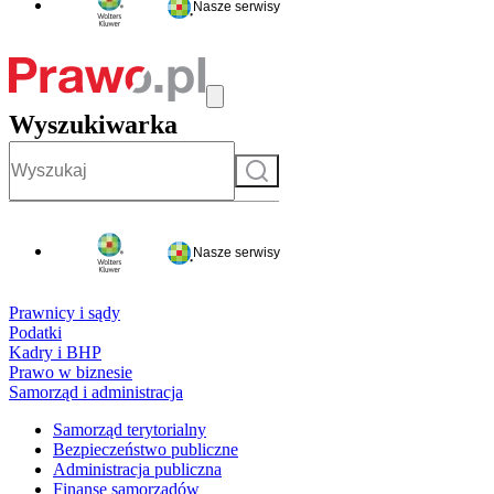
Nasze serwisy
Wyszukiwarka
Szukaj
Nasze serwisy
Prawnicy i sądy
Podatki
Kadry i BHP
Prawo w biznesie
Samorząd i administracja
Samorząd terytorialny
Bezpieczeństwo publiczne
Administracja publiczna
Finanse samorządów