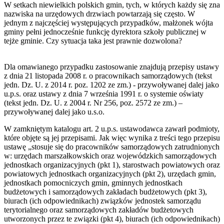
W setkach niewielkich polskich gmin, tych, w których każdy się zna
nazwiska na urzędowych drzwiach powtarzają się często. W
jednym z najczęściej występujących przypadków, małżonek wójta
gminy pełni jednocześnie funkcję dyrektora szkoły publicznej w
tejże gminie. Czy sytuacja taka jest prawnie dozwolona?
Dla omawianego przypadku zastosowanie znajdują przepisy ustawy
z dnia 21 listopada 2008 r. o pracownikach samorządowych (tekst
jedn. Dz. U. z 2014 r. poz. 1202 ze zm.) - przywoływanej dalej jako
u.p.s. oraz ustawy z dnia 7 września 1991 r. o systemie oświaty
(tekst jedn. Dz. U. z 2004 r. Nr 256, poz. 2572 ze zm.) –
przywoływanej dalej jako u.s.o.
W zamkniętym katalogu art. 2 u.p.s. ustawodawca zawarł podmioty,
które objęte są jej przepisami. Jak więc wynika z treści tego przepisu
ustawę „stosuje się do pracowników samorządowych zatrudnionych
w: urzędach marszałkowskich oraz wojewódzkich samorządowych
jednostkach organizacyjnych (pkt 1), starostwach powiatowych oraz
powiatowych jednostkach organizacyjnych (pkt 2), urzędach gmin,
jednostkach pomocniczych gmin, gminnych jednostkach
budżetowych i samorządowych zakładach budżetowych (pkt 3),
biurach (ich odpowiednikach) związków jednostek samorządu
terytorialnego oraz samorządowych zakładów budżetowych
utworzonych przez te związki (pkt 4), biurach (ich odpowiednikach)