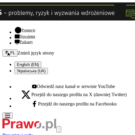
- otwiera się w nowej karcie
Promocje
Newsletter
Podcasty
Zmień język - bieżący:
Zmień język strony
PL
English (EN)
Українська (UA)
Odwiedź nasz kanał w serwisie YouTube
Youtube - otwiera się w nowej karcie
Przejdź do naszego profilu na X (dawniej Twitter)
X - otwiera się w nowej karcie
Przejdź do naszego profilu na Facebooku
Facebook - otwiera się w nowej karcie