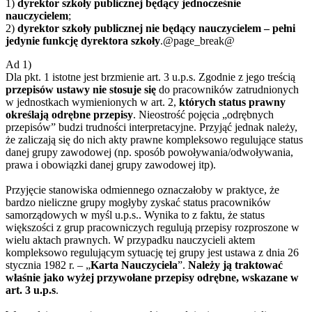
1)
dyrektor szkoły publicznej będący jednocześnie
nauczycielem
;
2)
dyrektor szkoły publicznej nie będący nauczycielem – pełni
jedynie funkcję dyrektora szkoły
.@page_break@
Ad 1)
Dla pkt. 1 istotne jest brzmienie art. 3 u.p.s. Zgodnie z jego treścią
przepisów ustawy nie stosuje się
do pracowników zatrudnionych
w jednostkach wymienionych w art. 2,
których status prawny
określają odrębne przepisy
. Nieostrość pojęcia „odrębnych
przepisów” budzi trudności interpretacyjne. Przyjąć jednak należy,
że zaliczają się do nich akty prawne kompleksowo regulujące status
danej grupy zawodowej (np. sposób powoływania/odwoływania,
prawa i obowiązki danej grupy zawodowej itp).
Przyjęcie stanowiska odmiennego oznaczałoby w praktyce, że
bardzo nieliczne grupy mogłyby zyskać status pracowników
samorządowych w myśl u.p.s.. Wynika to z faktu, że status
większości z grup pracowniczych regulują przepisy rozproszone w
wielu aktach prawnych. W przypadku nauczycieli aktem
kompleksowo regulującym sytuację tej grupy jest ustawa z dnia 26
stycznia 1982 r. – „
Karta Nauczyciela
”.
Należy ją traktować
właśnie jako wyżej przywołane przepisy odrębne, wskazane w
art. 3 u.p.s
.