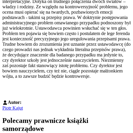
interpretacyjne. Dotyka on trudnego połączenia dwóch światów –
władzy i rodziny. Ze względu na kontrowersyjność problemu, jego
ocena musi opierać się na twardych, pozbawionych emocji
podstawach - takimi są przepisy prawa. W doktrynie postępowania
administracyjnego problem omawianego przypadku podnoszony był
już wielokrotnie. Ustawodawca powinien wsłuchać się w ten głos.
Problem ten pojawia się bowiem często i postulatem de lege ferenda
jest konieczność precyzyjnego jego uregulowania przepisami prawa.
Trudne bowiem do zrozumienia jest uznanie przez ustawodawcę (do
czego prowadzi nas jednak wykładnia literalna przepisów prawa),
że decydujące znaczenie dla badanego przypadku ma jedynie to,
czy dyrektor szkoły jest jednocześnie nauczycielem. Niezmienny
zaś pozostaje fakt stanowiący istotę problemu. Czy dyrektor jest
bowiem nauczycielem, czy też nie, ciągle pozostaje małżonkiem
wójta, a to zawsze budzić będzie kontrowersje.
Autor:
Piotr Kajut
Polecamy prawnicze książki
samorządowe