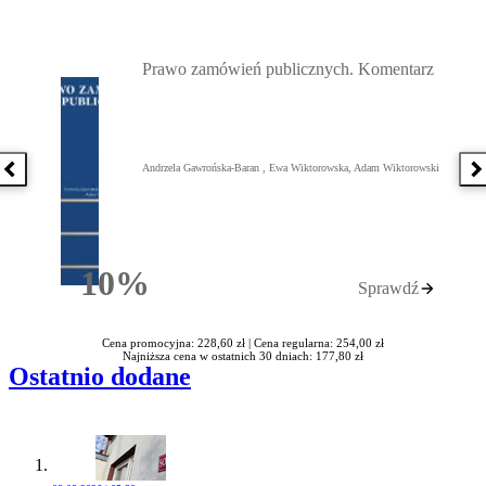
Przejdź do: Prawo zamówień publicznych. Komentarz, Andrzela G
Prawo zamówień publicznych. Komentarz
Andrzela Gawrońska-Baran , Ewa Wiktorowska, Adam Wiktorowski
Poprzednia książka
N
10%
Sprawdź
Rabatu
Cena promocyjna: 228,60 zł |
Cena regularna: 254,00 zł
Najniższa cena w ostatnich 30 dniach: 177,80 zł
Ostatnio dodane