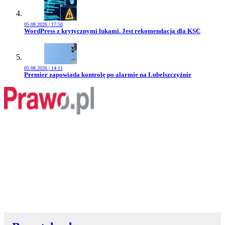
05.08.2026 | 17:50
Przejdź do artykułu:
WordPress z krytycznymi lukami. Jest rekomendacja dla KSC
05.08.2026 | 14:11
Przejdź do artykułu:
Premier zapowiada kontrolę po alarmie na Lubelszczyźnie