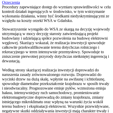
Orzeczenia
Procedury zapewniające dostęp do wymiaru sprawiedliwości w celu
kontroli działań ingerujących w środowisko, w tym wstrzymanie
wykonania działania, winny być środkami niedyskryminującymi ze
względu na koszty orzekł WSA w Gdańsku.
Stowarzyszenie wystąpiło do WSA ze skargą na decyzję wojewody
utrzymującą w mocy decyzję starosty zatwierdzającą projekt
budowlany i udzielającą spółce pozwolenia na budowę elektrowni
węglowej. Skarżący wskazał, że realizacja inwestycji spowoduje
całkowite przekwalifikowanie terenu dotychczas rolniczego i
rekreacyjnego w teren intensywnie przemysłowy. Spowoduje to
zniszczenie pierwotnej przyrody dotychczas nietkniętej ingerencją i
dewastacją.
Według strony skarżącej realizacja inwestycji doprowadzi do
naruszenia zasady zrównoważonego rozwoju. Doprowadzi do
wycinki drzew na dużą skalę, wpłynie na awifaunę i ichtiofaunę,
spowoduje diametralne przekształcenie krajobrazu w sposób trwały
i nieodwracalny. Prognozowane emisje pyłów, wzmożona emisja
hałasu, intensywniejszy ruch samochodowy, promieniowanie
elektromagnetyczne doprowadzą do zmiany krajobrazu, zmiany
istniejącego mikroklimatu oraz wpłyną na warunki życia wokół
terenu budowy i eksploatacji elektrowni. Wszystkie przewidywane,
negatywne skutki oddziaływania inwestycji mają charakter trwały i