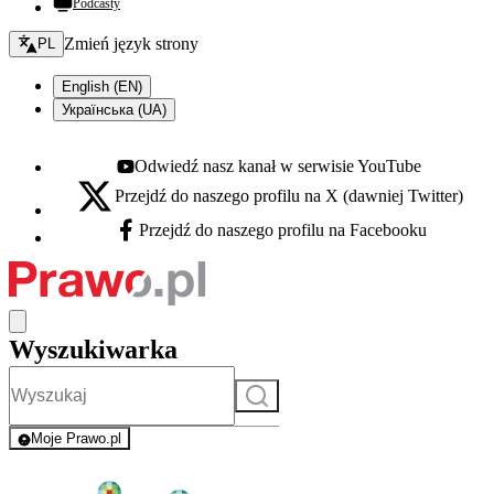
Podcasty
Zmień język - bieżący:
Zmień język strony
PL
English (EN)
Українська (UA)
Odwiedź nasz kanał w serwisie YouTube
Youtube - otwiera się w nowej karcie
Przejdź do naszego profilu na X (dawniej Twitter)
X - otwiera się w nowej karcie
Przejdź do naszego profilu na Facebooku
Facebook - otwiera się w nowej karcie
Wyszukiwarka
Szukaj
Moje Prawo.pl
- rejestracja i logowanie do serwisu