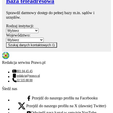
Baza teleadresowa
Sprawdź darmowy dostęp do pełnej bazy m.in. sądów i
urzędów.
Rodzaj instytucji:
Województwo:
Szukaj danych kontaktowych
Redakcja serwisu Prawo.pl
801 04 45 45
Numer telefonu:
redakcja@prawo.pl
Adres email:
22 535 88 00
Numer telefonu:
Śledź nas
Przejdź do naszego profilu na Facebooku
facebook - otwiera się w nowej karcie
Przejdź do naszego profilu na X (dawniej Twitter)
x - otwiera się w nowej karcie
Odwiedź nasz kanał w serwisie YouTube