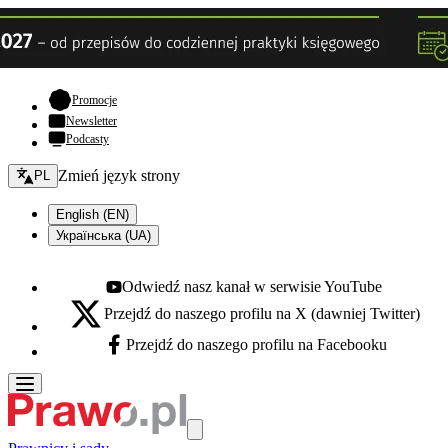
- otwiera się w nowej karcie
Promocje
Newsletter
Podcasty
Zmień język - bieżący:
Zmień język strony
PL
English (EN)
Українська (UA)
Odwiedź nasz kanał w serwisie YouTube
Youtube - otwiera się w nowej karcie
Przejdź do naszego profilu na X (dawniej Twitter)
X - otwiera się w nowej karcie
Przejdź do naszego profilu na Facebooku
Facebook - otwiera się w nowej karcie