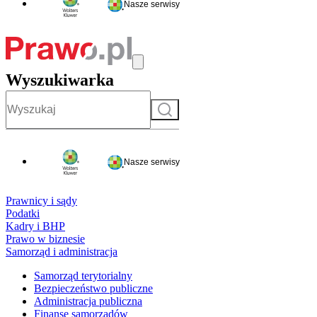
Nasze serwisy
Wyszukiwarka
Szukaj
Nasze serwisy
Prawnicy i sądy
Podatki
Kadry i BHP
Prawo w biznesie
Samorząd i administracja
Samorząd terytorialny
Bezpieczeństwo publiczne
Administracja publiczna
Finanse samorządów