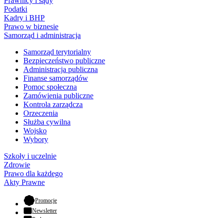
Prawnicy i sądy
Podatki
Kadry i BHP
Prawo w biznesie
Samorząd i administracja
Samorząd terytorialny
Bezpieczeństwo publiczne
Administracja publiczna
Finanse samorządów
Pomoc społeczna
Zamówienia publiczne
Kontrola zarządcza
Orzeczenia
Służba cywilna
Wojsko
Wybory
Szkoły i uczelnie
Zdrowie
Prawo dla każdego
Akty Prawne
- otwiera się w nowej karcie
Promocje
Newsletter