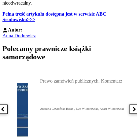
nieodwracalny.
Pełna treść artykułu dostępna jest w serwisie ABC
Środowisko>>>
Autor:
Anna Dudrewicz
Polecamy prawnicze książki
samorządowe
Przejdź do: Prawo zamówień publicznych. Komentarz, Andrzela G
Prawo zamówień publicznych. Komentarz
Andrzela Gawrońska-Baran , Ewa Wiktorowska, Adam Wiktorowski
Poprzednia książka
N