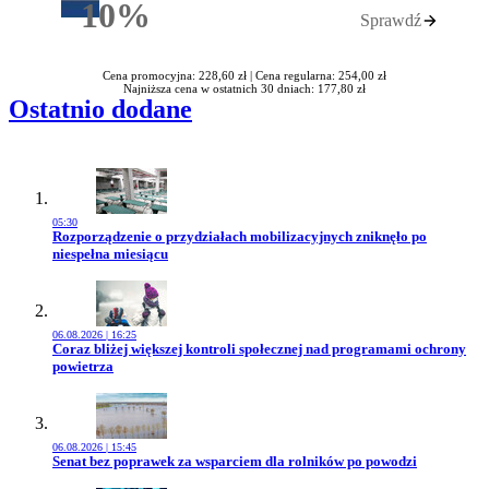
10%
Sprawdź
Rabatu
Cena promocyjna: 228,60 zł |
Cena regularna: 254,00 zł
Najniższa cena w ostatnich 30 dniach: 177,80 zł
Ostatnio dodane
05:30
Przejdź do artykułu:
Rozporządzenie o przydziałach mobilizacyjnych zniknęło po
niespełna miesiącu
06.08.2026 | 16:25
Przejdź do artykułu:
Coraz bliżej większej kontroli społecznej nad programami ochrony
powietrza
06.08.2026 | 15:45
Przejdź do artykułu:
Senat bez poprawek za wsparciem dla rolników po powodzi