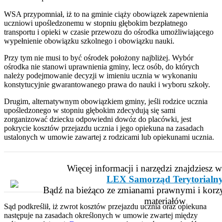
WSA przypomniał, iż to na gminie ciąży obowiązek zapewnienia
uczniowi upośledzonemu w stopniu głębokim bezpłatnego
transportu i opieki w czasie przewozu do ośrodka umożliwiającego
wypełnienie obowiązku szkolnego i obowiązku nauki.
Przy tym nie musi to być ośrodek położony najbliżej. Wybór
ośrodka nie stanowi uprawnienia gminy, lecz osób, do których
należy podejmowanie decyzji w imieniu ucznia w wykonaniu
konstytucyjnie gwarantowanego prawa do nauki i wyboru szkoły.
Drugim, alternatywnym obowiązkiem gminy, jeśli rodzice ucznia
upośledzonego w stopniu głębokim zdecydują się sami
zorganizować dziecku odpowiedni dowóz do placówki, jest
pokrycie kosztów przejazdu ucznia i jego opiekuna na zasadach
ustalonych w umowie zawartej z rodzicami lub opiekunami ucznia.
Więcej informacji i narzędzi znajdziesz 
LEX Samorząd Terytorialn
Bądź na bieżąco ze zmianami prawnymi i korzy
materiałów
Sąd podkreślił, iż zwrot kosztów przejazdu ucznia oraz opiekuna
następuje na zasadach określonych w umowie zwartej między