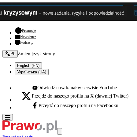
- otwiera się w nowej karcie
Promocje
Newsletter
Podcasty
Zmień język - bieżący:
Zmień język strony
PL
English (EN)
Українська (UA)
Odwiedź nasz kanał w serwisie YouTube
Youtube - otwiera się w nowej karcie
Przejdź do naszego profilu na X (dawniej Twitter)
X - otwiera się w nowej karcie
Przejdź do naszego profilu na Facebooku
Facebook - otwiera się w nowej karcie