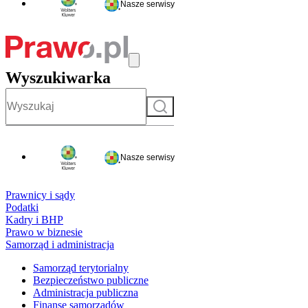
Nasze serwisy
Wyszukiwarka
Szukaj
Nasze serwisy
Prawnicy i sądy
Podatki
Kadry i BHP
Prawo w biznesie
Samorząd i administracja
Samorząd terytorialny
Bezpieczeństwo publiczne
Administracja publiczna
Finanse samorządów