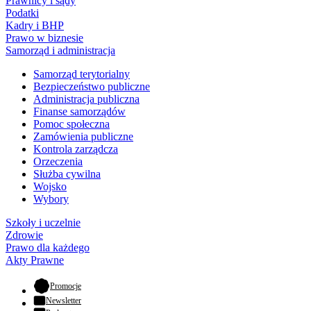
Prawnicy i sądy
Podatki
Kadry i BHP
Prawo w biznesie
Samorząd i administracja
Samorząd terytorialny
Bezpieczeństwo publiczne
Administracja publiczna
Finanse samorządów
Pomoc społeczna
Zamówienia publiczne
Kontrola zarządcza
Orzeczenia
Służba cywilna
Wojsko
Wybory
Szkoły i uczelnie
Zdrowie
Prawo dla każdego
Akty Prawne
- otwiera się w nowej karcie
Promocje
Newsletter