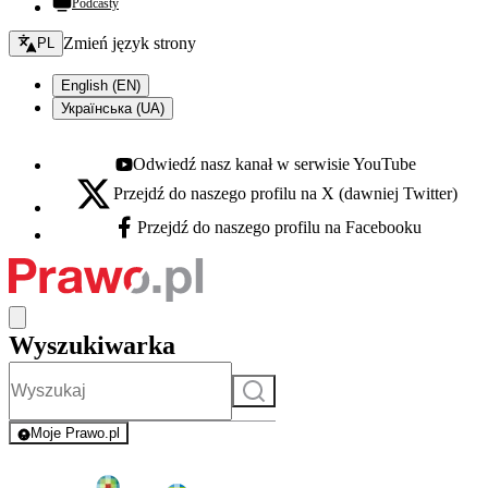
Podcasty
Zmień język - bieżący:
Zmień język strony
PL
English (EN)
Українська (UA)
Odwiedź nasz kanał w serwisie YouTube
Youtube - otwiera się w nowej karcie
Przejdź do naszego profilu na X (dawniej Twitter)
X - otwiera się w nowej karcie
Przejdź do naszego profilu na Facebooku
Facebook - otwiera się w nowej karcie
Wyszukiwarka
Szukaj
Moje Prawo.pl
- rejestracja i logowanie do serwisu