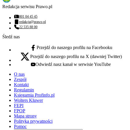
Redakcja serwisu Prawo.pl
801 04 45 45
Numer telefonu:
redakcja@prawo.pl
Adres email:
22 535 88 00
Numer telefonu:
Śledź nas
Przejdź do naszego profilu na Facebooku
facebook - otwiera się w nowej karcie
Przejdź do naszego profilu na X (dawniej Twitter)
x - otwiera się w nowej karcie
Odwiedź nasz kanał w serwisie YouTube
youtube - otwiera się w nowej karcie
O nas
Zespół
Kontakt
Regulamin
Księgarnia Profinfo.pl
Wolters Kluwer
FEPI
FPOP
Mapa strony
Polityka prywatności
Pomoc