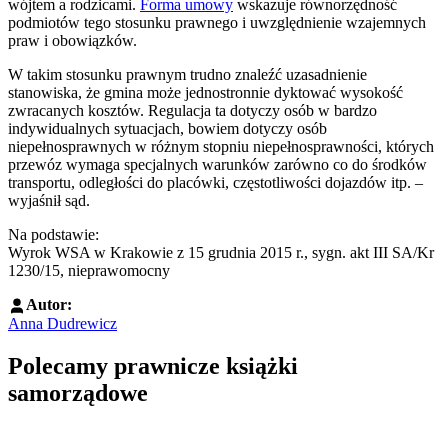
wójtem a rodzicami.
Forma umowy
wskazuje równorzędność
podmiotów tego stosunku prawnego i uwzględnienie wzajemnych
praw i obowiązków.
W takim stosunku prawnym trudno znaleźć uzasadnienie
stanowiska, że gmina może jednostronnie dyktować wysokość
zwracanych kosztów. Regulacja ta dotyczy osób w bardzo
indywidualnych sytuacjach, bowiem dotyczy osób
niepełnosprawnych w różnym stopniu niepełnosprawności, których
przewóz wymaga specjalnych warunków zarówno co do środków
transportu, odległości do placówki, częstotliwości dojazdów itp. –
wyjaśnił sąd.
Na podstawie:
Wyrok WSA w Krakowie z 15 grudnia 2015 r., sygn. akt III SA/Kr
1230/15, nieprawomocny
Autor:
Anna Dudrewicz
Polecamy prawnicze książki
samorządowe