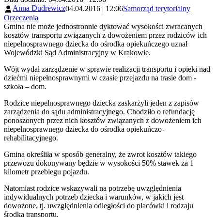
Anna Dudrewicz
04.04.2016 | 12:06
Samorząd terytorialny
Orzeczenia
Gmina nie może jednostronnie dyktować wysokości zwracanych
kosztów transportu związanych z dowożeniem przez rodziców ich
niepełnosprawnego dziecka do ośrodka opiekuńczego uznał
Wojewódzki Sąd Administracyjny w Krakowie.
Wójt wydał zarządzenie w sprawie realizacji transportu i opieki nad
dziećmi niepełnosprawnymi w czasie przejazdu na trasie dom -
szkoła – dom.
Rodzice niepełnosprawnego dziecka zaskarżyli jeden z zapisów
zarządzenia do sądu administracyjnego. Chodziło o refundację
ponoszonych przez nich kosztów związanych z dowożeniem ich
niepełnosprawnego dziecka do ośrodka opiekuńczo-
rehabilitacyjnego.
Gmina określiła w sposób generalny, że zwrot kosztów takiego
przewozu dokonywany będzie w wysokości 50% stawek za 1
kilometr przebiegu pojazdu.
Natomiast rodzice wskazywali na potrzebę uwzględnienia
indywidualnych potrzeb dziecka i warunków, w jakich jest
dowożone, tj. uwzględnienia odległości do placówki i rodzaju
środka transportu.