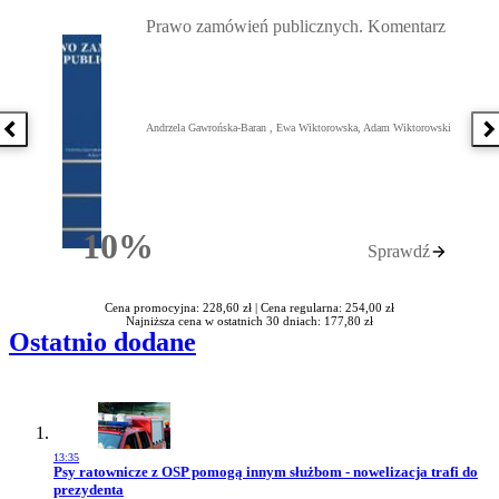
Przejdź do: Prawo zamówień publicznych. Komentarz, Andrzela G
Prawo zamówień publicznych. Komentarz
Andrzela Gawrońska-Baran , Ewa Wiktorowska, Adam Wiktorowski
Poprzednia książka
N
10%
Sprawdź
Rabatu
Cena promocyjna: 228,60 zł |
Cena regularna: 254,00 zł
Najniższa cena w ostatnich 30 dniach: 177,80 zł
Ostatnio dodane
13:35
Przejdź do artykułu:
Psy ratownicze z OSP pomogą innym służbom - nowelizacja trafi do
prezydenta