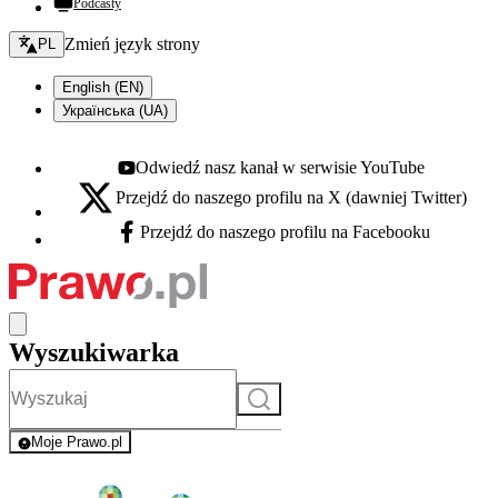
Podcasty
Zmień język - bieżący:
Zmień język strony
PL
English (EN)
Українська (UA)
Odwiedź nasz kanał w serwisie YouTube
Youtube - otwiera się w nowej karcie
Przejdź do naszego profilu na X (dawniej Twitter)
X - otwiera się w nowej karcie
Przejdź do naszego profilu na Facebooku
Facebook - otwiera się w nowej karcie
Wyszukiwarka
Szukaj
Moje Prawo.pl
- rejestracja i logowanie do serwisu