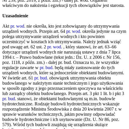
Nr 239, poz. 2019, z późn. zm.) - dalej pr. wod. Organem
właściwym do nałożenia i egzekucji tych obowiązków jest starosta.
Uzasadnienie
Akt
pr. wod.
nie określa, kto jest zobowiązany do utrzymywania
urządzeń wodnych. Przepis art. 64
pr. wod.
określa jedynie na czym
polega utrzymywanie urządzeń wodnych i kto powinien
uczestniczyć w kosztach ich utrzymywania. Należy jednak wziąć
pod uwagę art. 62 ust. 2
pr. wod.
, który stanowi, że art. 63–66
dotyczące urządzeń wodnych nie naruszają ustawy z dnia 7 lipca
1994 r. – Prawo budowlane (tekst jedn.: Dz. U. z 2006 r. Nr 156,
poz. 1118, z późn. zm.) - dalej pr. bud. Oznacza to, że wszystkie
regulacje zawarte w
pr. bud.
będą miały zastosowanie do tych
urządzeń wodnych, które są jednocześnie obiektami budowlanymi.
W świetle art. 61
pr. bud.
obowiązek utrzymywania obiektu
budowlanego w należytym stanie technicznym i jego użytkowania
w sposób zgodny z jego przeznaczeniem spoczywa na właścicielu
lub zarządcy obiektu budowlanego. Przepis art. 3 pkt 1 lit. b i pkt 3
pr. bud.
stanowi, że obiektami budowlanymi są m.in. budowle
hydrotechniczne. Rodzaje budowli hydrotechnicznych wskazuje
rozporządzenie Ministra Środowiska z dnia 20 kwietnia 2007 r. w
sprawie warunków technicznych, jakim powinny odpowiadać
budowle hydrotechniczne i ich usytuowanie (Dz. U. Nr 86, poz.
579). Wśród tych budowli znajdują się urządzenia służące