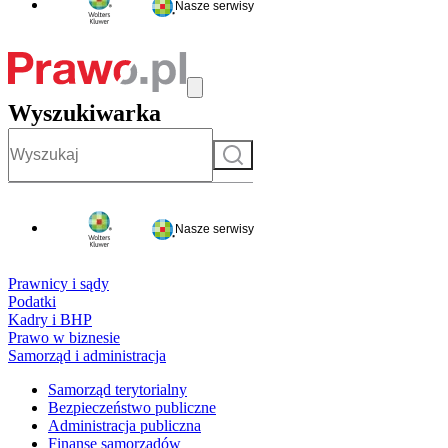
Nasze serwisy
Wyszukiwarka
Szukaj
Nasze serwisy
Prawnicy i sądy
Podatki
Kadry i BHP
Prawo w biznesie
Samorząd i administracja
Samorząd terytorialny
Bezpieczeństwo publiczne
Administracja publiczna
Finanse samorządów