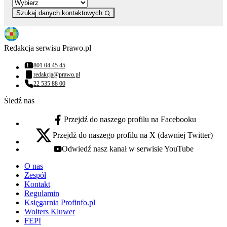
Szukaj danych kontaktowych
Redakcja serwisu Prawo.pl
801 04 45 45
Numer telefonu:
redakcja@prawo.pl
Adres email:
22 535 88 00
Numer telefonu:
Śledź nas
Przejdź do naszego profilu na Facebooku
facebook - otwiera się w nowej karcie
Przejdź do naszego profilu na X (dawniej Twitter)
x - otwiera się w nowej karcie
Odwiedź nasz kanał w serwisie YouTube
youtube - otwiera się w nowej karcie
O nas
Zespół
Kontakt
Regulamin
Księgarnia Profinfo.pl
Wolters Kluwer
FEPI