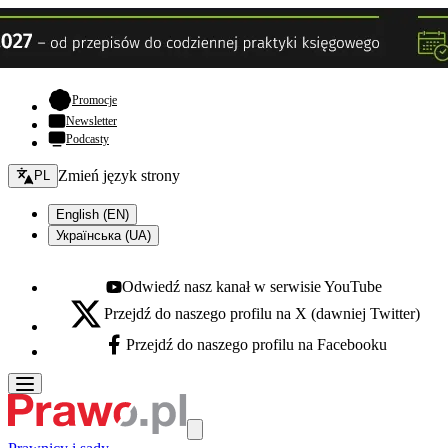
- otwiera się w nowej karcie
Promocje
Newsletter
Podcasty
Zmień język - bieżący:
Zmień język strony
PL
English (EN)
Українська (UA)
Odwiedź nasz kanał w serwisie YouTube
Youtube - otwiera się w nowej karcie
Przejdź do naszego profilu na X (dawniej Twitter)
X - otwiera się w nowej karcie
Przejdź do naszego profilu na Facebooku
Facebook - otwiera się w nowej karcie