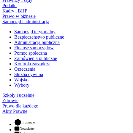
Prawnicy i sądy
Podatki
Kadry i BHP
Prawo w biznesie
Samorząd i administracja
Samorząd terytorialny
Bezpieczeństwo publiczne
Administracja publiczna
Finanse samorządów
Pomoc społeczna
Zamówienia publiczne
Kontrola zarządcza
Orzeczenia
Służba cywilna
Wojsko
Wybory
Szkoły i uczelnie
Zdrowie
Prawo dla każdego
Akty Prawne
- otwiera się w nowej karcie
Promocje
Newsletter