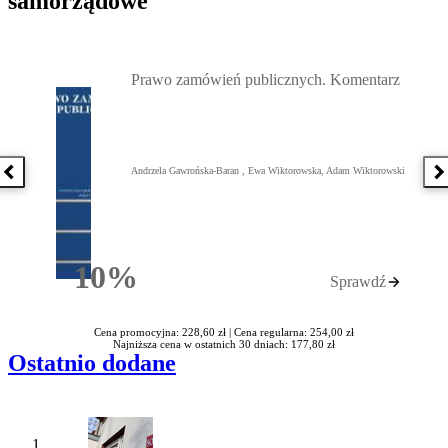
samorządowe
Przejdź do: Prawo zamówień publicznych. Komentarz, Andrzela G
Prawo zamówień publicznych. Komentarz
Andrzela Gawrońska-Baran , Ewa Wiktorowska, Adam Wiktorowski
Poprzednia książka
N
10%
Sprawdź
Rabatu
Cena promocyjna: 228,60 zł |
Cena regularna: 254,00 zł
Najniższa cena w ostatnich 30 dniach: 177,80 zł
Ostatnio dodane