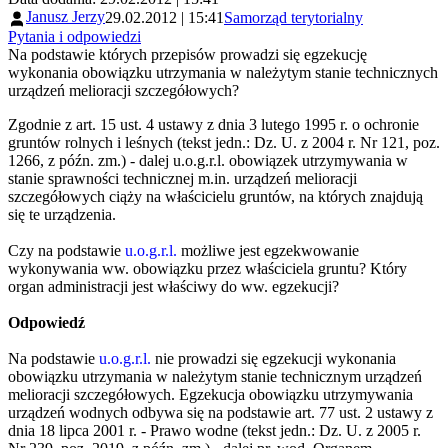
Janusz Jerzy
29.02.2012 | 15:41
Samorząd terytorialny
Pytania i odpowiedzi
Na podstawie których przepisów prowadzi się egzekucję
wykonania obowiązku utrzymania w należytym stanie technicznych
urządzeń melioracji szczegółowych?
Zgodnie z art. 15 ust. 4 ustawy z dnia 3 lutego 1995 r. o ochronie
gruntów rolnych i leśnych (tekst jedn.: Dz. U. z 2004 r. Nr 121, poz.
1266, z późn. zm.) - dalej u.o.g.r.l. obowiązek utrzymywania w
stanie sprawności technicznej m.in. urządzeń melioracji
szczegółowych ciąży na właścicielu gruntów, na których znajdują
się te urządzenia.
Czy na podstawie
u.o.g.r.l.
możliwe jest egzekwowanie
wykonywania ww. obowiązku przez właściciela gruntu? Który
organ administracji jest właściwy do ww. egzekucji?
Odpowiedź
Na podstawie
u.o.g.r.l.
nie prowadzi się egzekucji wykonania
obowiązku utrzymania w należytym stanie technicznym urządzeń
melioracji szczegółowych. Egzekucja obowiązku utrzymywania
urządzeń wodnych odbywa się na podstawie art. 77 ust. 2 ustawy z
dnia 18 lipca 2001 r. - Prawo wodne (tekst jedn.: Dz. U. z 2005 r.