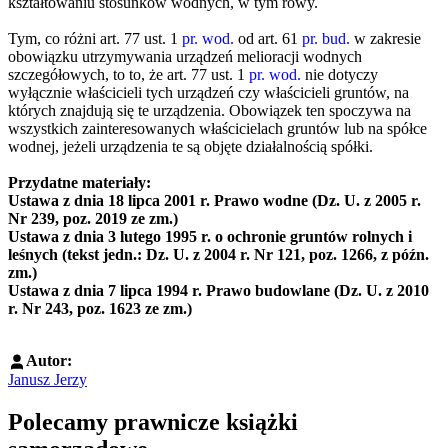
kształtowaniu stosunków wodnych, w tym rowy.
Tym, co różni art. 77 ust. 1
pr. wod.
od art. 61
pr. bud.
w zakresie
obowiązku utrzymywania urządzeń melioracji wodnych
szczegółowych, to to, że art. 77 ust. 1
pr. wod.
nie dotyczy
wyłącznie właścicieli tych urządzeń czy właścicieli gruntów, na
których znajdują się te urządzenia. Obowiązek ten spoczywa na
wszystkich zainteresowanych właścicielach gruntów lub na spółce
wodnej, jeżeli urządzenia te są objęte działalnością spółki.
Przydatne materiały:
Ustawa z dnia 18 lipca 2001 r. Prawo wodne (Dz. U. z 2005 r.
Nr 239, poz. 2019 ze zm.)
Ustawa z dnia 3 lutego 1995 r. o ochronie gruntów rolnych i
leśnych (tekst jedn.: Dz. U. z 2004 r. Nr 121, poz. 1266, z późn.
zm.)
Ustawa z dnia 7 lipca 1994 r. Prawo budowlane (Dz. U. z 2010
r. Nr 243, poz. 1623 ze zm.)
Autor:
Janusz Jerzy
Polecamy prawnicze książki