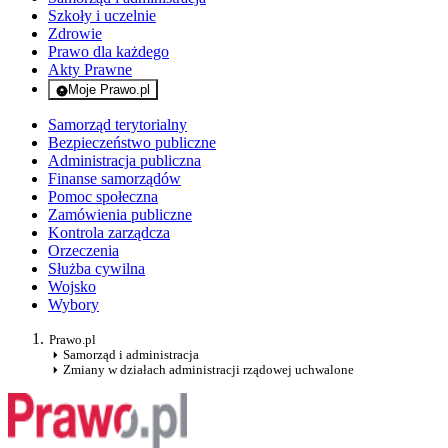
Szkoły i uczelnie
Zdrowie
Prawo dla każdego
Akty Prawne
Moje Prawo.pl
- rejestracja i logowanie do serwisu
Samorząd terytorialny
Bezpieczeństwo publiczne
Administracja publiczna
Finanse samorządów
Pomoc społeczna
Zamówienia publiczne
Kontrola zarządcza
Orzeczenia
Służba cywilna
Wojsko
Wybory
Prawo.pl
Samorząd i administracja
Zmiany w działach administracji rządowej uchwalone