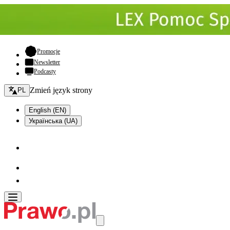
- otwiera się w nowej karcie
Promocje
Newsletter
Podcasty
Zmień język - bieżący:
Zmień język strony
PL
English (EN)
Українська (UA)