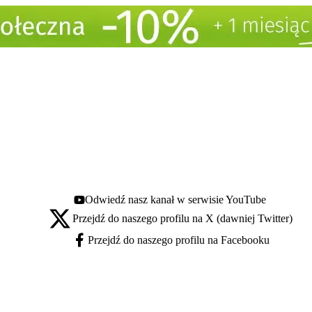
Odwiedź nasz kanał w serwisie YouTube
Youtube - otwiera się w nowej karcie
Przejdź do naszego profilu na X (dawniej Twitter)
X - otwiera się w nowej karcie
Przejdź do naszego profilu na Facebooku
Facebook - otwiera się w nowej karcie