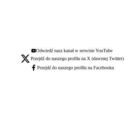
Odwiedź nasz kanał w serwisie YouTube
Youtube - otwiera się w nowej karcie
Przejdź do naszego profilu na X (dawniej Twitter)
X - otwiera się w nowej karcie
Przejdź do naszego profilu na Facebooku
Facebook - otwiera się w nowej karcie