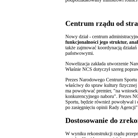
Centrum rządu od stra
Nowy dział - centrum administracyj
funkcjonalności jego struktur, an
także zajmować koordynacją działań
państwowymi.
Nowelizacja zakłada utworzenie Nar
Właśnie NCS dotyczył szereg popraw
Prezes Narodowego Centrum Sportu b
właściwy do spraw kultury fizyczne
ma powoływać premier, "na wniosek m
konkurencyjnego naboru". Prezes NC
Sportu, będzie również powoływał i 
po zasięgnięciu opinii Rady Agencji"
Dostosowanie do zrek
W wyniku rekonstrukcji rządu prze