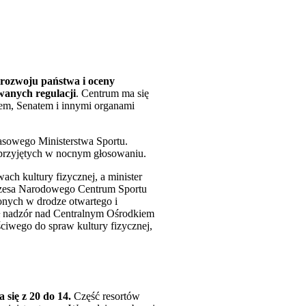
 rozwoju państwa i oceny
wanych regulacji
. Centrum ma się
em, Senatem i innymi organami
asowego Ministerstwa Sportu.
 przyjętych w nocnym głosowaniu.
h kultury fizycznej, a minister
rezesa Narodowego Centrum Sportu
onych w drodze otwartego i
ł nadzór nad Centralnym Ośrodkiem
ciwego do spraw kultury fizycznej,
 się z 20 do 14.
Część resortów