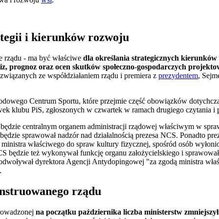
tegii i kierunków rozwoju
ne rządu - ma być właściwe
dla określania strategicznych kierunków
aliz, prognoz oraz ocen skutków społeczno-gospodarczych projekto
 związanych ze współdziałaniem rządu i premiera z
prezydentem
, Sejm
odowego Centrum Sportu, które przejmie część obowiązków dotychcz
ek klubu PiS, zgłoszonych w czwartek w ramach drugiego czytania i
ędzie centralnym organem administracji rządowej właściwym w sprawac
j będzie sprawował nadzór nad działalnością prezesa NCS. Ponadto p
inistra właściwego do spraw kultury fizycznej, spośród osób wyłoni
S będzie też wykonywał funkcję organu założycielskiego i sprawowa
odwoływał dyrektora Agencji Antydopingowej "za zgodą ministra właś
.
onstruowanego rządu
prowadzonej
na początku października liczba ministerstw zmniejszyła