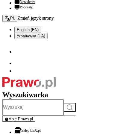
Newsletter
Podcasty
Zmień język - bieżący:
Zmień język strony
PL
English (EN)
Українська (UA)
Wyszukiwarka
Szukaj
Moje Prawo.pl
- rejestracja i logowanie do serwisu
otwiera się w nowej karcie
Sklep LEX.pl