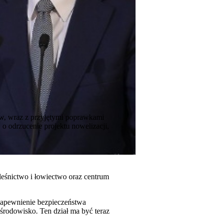
tów, wraz z przyjętymi poprawkami
o odrzucenie projektu nowelizacji,
eśnictwo i łowiectwo oraz centrum
zapewnienie bezpieczeństwa
środowisko. Ten dział ma być teraz