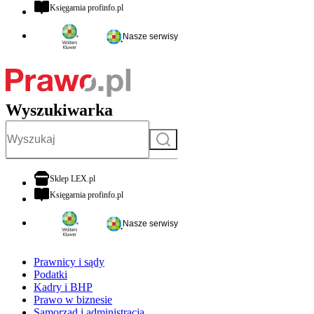
otwiera się w nowej karcie
Księgarnia profinfo.pl
Nasze serwisy
Wyszukiwarka
Szukaj
otwiera się w nowej karcie
Sklep LEX.pl
otwiera się w nowej karcie
Księgarnia profinfo.pl
Nasze serwisy
Prawnicy i sądy
Podatki
Kadry i BHP
Prawo w biznesie
Samorząd i administracja