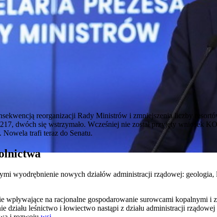
onsekwencją reorganizacji Rady Ministrów i zmniejszenia liczby resor
217, dwóch się wstrzymało. Wcześniej nie został przyjęty wniosek KO 
 Nowela trafi teraz do Senatu.
olnictwa
mi wyodrębnienie nowych działów administracji rządowej: geologia, l
ie wpływające na racjonalne gospodarowanie surowcami kopalnymi i 
działu leśnictwo i łowiectwo nastąpi z działu administracji rządowej 
twa i rozwoju
wsi
.