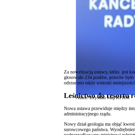
Za nowelizacją ustawy, która jest k
głosowało 234 posłów, przeciw było 
odrzucono także wnioski mniejszości.
Leśnictwo do resortu r
Autor: Krystian Maj/KPRM
Nowa ustawa przewiduje między inny
administracyjnego rządu.
Nowy dział geologia ma objąć kwest
surowcowego państwa. Wyodrębnienie 
podporzadkowany ministrowi rolnic