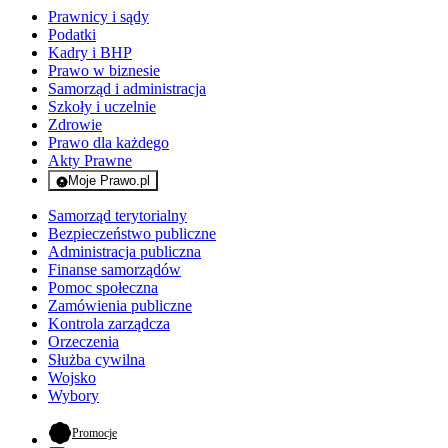
Prawnicy i sądy
Podatki
Kadry i BHP
Prawo w biznesie
Samorząd i administracja
Szkoły i uczelnie
Zdrowie
Prawo dla każdego
Akty Prawne
Moje Prawo.pl
- rejestracja i logowanie do serwisu
Samorząd terytorialny
Bezpieczeństwo publiczne
Administracja publiczna
Finanse samorządów
Pomoc społeczna
Zamówienia publiczne
Kontrola zarządcza
Orzeczenia
Służba cywilna
Wojsko
Wybory
- otwiera się w nowej karcie
Promocje