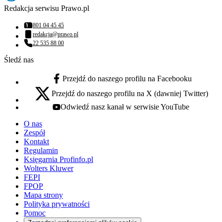
Redakcja serwisu Prawo.pl
801 04 45 45
Numer telefonu:
redakcja@prawo.pl
Adres email:
22 535 88 00
Numer telefonu:
Śledź nas
Przejdź do naszego profilu na Facebooku
facebook - otwiera się w nowej karcie
Przejdź do naszego profilu na X (dawniej Twitter)
x - otwiera się w nowej karcie
Odwiedź nasz kanał w serwisie YouTube
youtube - otwiera się w nowej karcie
O nas
Zespół
Kontakt
Regulamin
Księgarnia Profinfo.pl
Wolters Kluwer
FEPI
FPOP
Mapa strony
Polityka prywatności
Pomoc