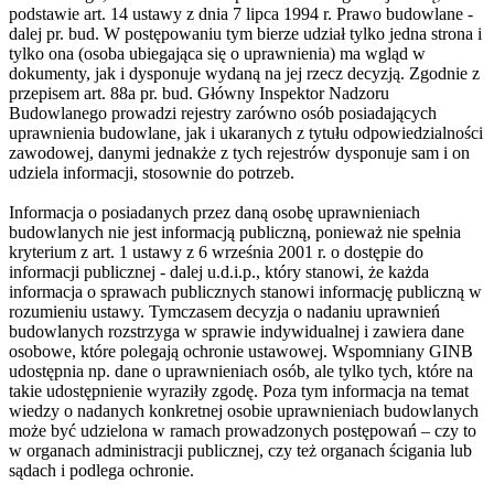
podstawie art. 14 ustawy z dnia 7 lipca 1994 r. Prawo budowlane -
dalej pr. bud. W postępowaniu tym bierze udział tylko jedna strona i
tylko ona (osoba ubiegająca się o uprawnienia) ma wgląd w
dokumenty, jak i dysponuje wydaną na jej rzecz decyzją. Zgodnie z
przepisem art. 88a pr. bud. Główny Inspektor Nadzoru
Budowlanego prowadzi rejestry zarówno osób posiadających
uprawnienia budowlane, jak i ukaranych z tytułu odpowiedzialności
zawodowej, danymi jednakże z tych rejestrów dysponuje sam i on
udziela informacji, stosownie do potrzeb.
Informacja o posiadanych przez daną osobę uprawnieniach
budowlanych nie jest informacją publiczną, ponieważ nie spełnia
kryterium z art. 1 ustawy z 6 września 2001 r. o dostępie do
informacji publicznej - dalej u.d.i.p., który stanowi, że każda
informacja o sprawach publicznych stanowi informację publiczną w
rozumieniu ustawy. Tymczasem decyzja o nadaniu uprawnień
budowlanych rozstrzyga w sprawie indywidualnej i zawiera dane
osobowe, które polegają ochronie ustawowej. Wspomniany GINB
udostępnia np. dane o uprawnieniach osób, ale tylko tych, które na
takie udostępnienie wyraziły zgodę. Poza tym informacja na temat
wiedzy o nadanych konkretnej osobie uprawnieniach budowlanych
może być udzielona w ramach prowadzonych postępowań – czy to
w organach administracji publicznej, czy też organach ścigania lub
sądach i podlega ochronie.