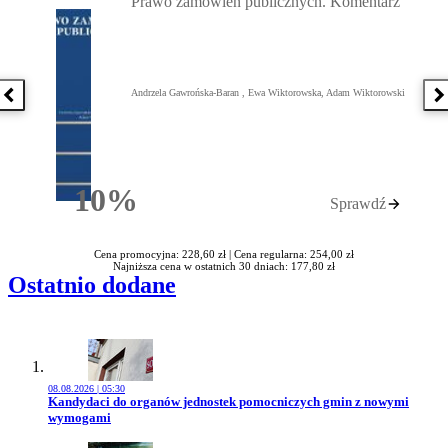
Prawo zamówień publicznych. Komentarz
Andrzela Gawrońska-Baran , Ewa Wiktorowska, Adam Wiktorowski
Poprzednia książka
N
10%
Sprawdź
Rabatu
Cena promocyjna: 228,60 zł |
Cena regularna: 254,00 zł
Najniższa cena w ostatnich 30 dniach: 177,80 zł
Ostatnio dodane
08.08.2026 | 05:30
Przejdź do artykułu:
Kandydaci do organów jednostek pomocniczych gmin z nowymi
wymogami