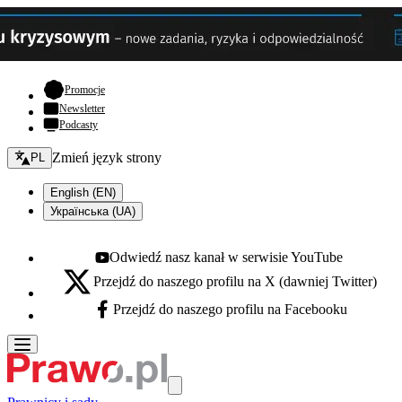
- otwiera się w nowej karcie
Promocje
Newsletter
Podcasty
Zmień język - bieżący:
Zmień język strony
PL
English (EN)
Українська (UA)
Odwiedź nasz kanał w serwisie YouTube
Youtube - otwiera się w nowej karcie
Przejdź do naszego profilu na X (dawniej Twitter)
X - otwiera się w nowej karcie
Przejdź do naszego profilu na Facebooku
Facebook - otwiera się w nowej karcie