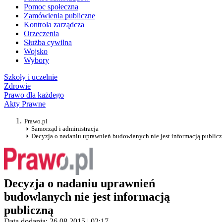
Pomoc społeczna
Zamówienia publiczne
Kontrola zarządcza
Orzeczenia
Służba cywilna
Wojsko
Wybory
Szkoły i uczelnie
Zdrowie
Prawo dla każdego
Akty Prawne
Prawo.pl
Samorząd i administracja
Decyzja o nadaniu uprawnień budowlanych nie jest informacją public
Decyzja o nadaniu uprawnień
budowlanych nie jest informacją
publiczną
Data dodania: 26.08.2015 | 02:17