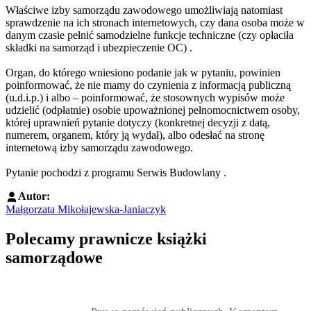
Właściwe izby samorządu zawodowego umożliwiają natomiast
sprawdzenie na ich stronach internetowych, czy dana osoba może w
danym czasie pełnić samodzielne funkcje techniczne (czy opłaciła
składki na samorząd i ubezpieczenie OC) .
Organ, do którego wniesiono podanie jak w pytaniu, powinien
poinformować, że nie mamy do czynienia z informacją publiczną
(u.d.i.p.) i albo – poinformować, że stosownych wypisów może
udzielić (odpłatnie) osobie upoważnionej pełnomocnictwem osoby,
której uprawnień pytanie dotyczy (konkretnej decyzji z datą,
numerem, organem, który ją wydał), albo odesłać na stronę
internetową izby samorządu zawodowego.
Pytanie pochodzi z
programu Serwis Budowlany
.
Autor:
Małgorzata Mikołajewska-Janiaczyk
Polecamy prawnicze książki
samorządowe
Przejdź do: Prawo zamówień publicznych. Komentarz, Andrzela G