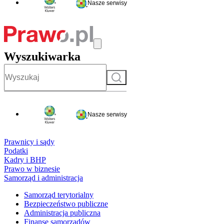
Nasze serwisy
Wyszukiwarka
Szukaj
Nasze serwisy
Prawnicy i sądy
Podatki
Kadry i BHP
Prawo w biznesie
Samorząd i administracja
Samorząd terytorialny
Bezpieczeństwo publiczne
Administracja publiczna
Finanse samorządów