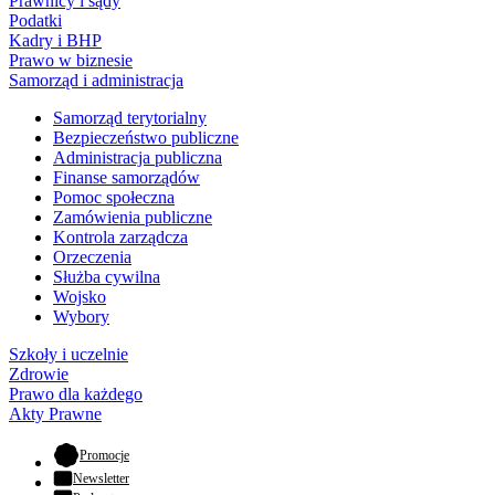
Prawnicy i sądy
Podatki
Kadry i BHP
Prawo w biznesie
Samorząd i administracja
Samorząd terytorialny
Bezpieczeństwo publiczne
Administracja publiczna
Finanse samorządów
Pomoc społeczna
Zamówienia publiczne
Kontrola zarządcza
Orzeczenia
Służba cywilna
Wojsko
Wybory
Szkoły i uczelnie
Zdrowie
Prawo dla każdego
Akty Prawne
- otwiera się w nowej karcie
Promocje
Newsletter