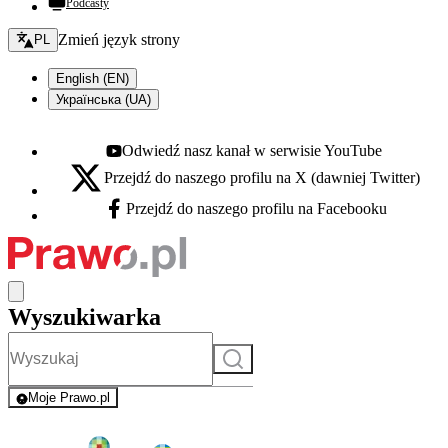
Podcasty
Zmień język - bieżący:
Zmień język strony
PL
English (EN)
Українська (UA)
Odwiedź nasz kanał w serwisie YouTube
Youtube - otwiera się w nowej karcie
Przejdź do naszego profilu na X (dawniej Twitter)
X - otwiera się w nowej karcie
Przejdź do naszego profilu na Facebooku
Facebook - otwiera się w nowej karcie
Wyszukiwarka
Szukaj
Moje Prawo.pl
- rejestracja i logowanie do serwisu