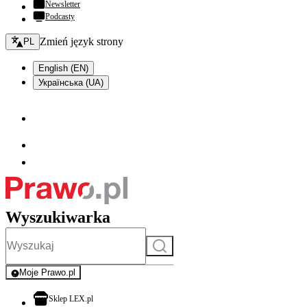
Newsletter
Podcasty
Zmień język - bieżący:
Zmień język strony
PL
English (EN)
Українська (UA)
Wyszukiwarka
Szukaj
Moje Prawo.pl
- rejestracja i logowanie do serwisu
otwiera się w nowej karcie
Sklep LEX.pl