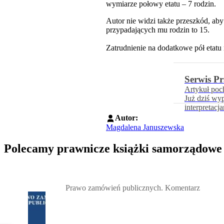
wymiarze połowy etatu – 7 rodzin.
Autor nie widzi także przeszkód, a
przypadających mu rodzin to 15.
Zatrudnienie na dodatkowe pół etatu n
Serwis P
Artykuł poc
Już dziś wy
interpretacj
Autor:
Magdalena Januszewska
Polecamy prawnicze książki samorządowe
Przejdź do: Prawo zamówień publicznych. Komentarz, Andrzela G
Prawo zamówień publicznych. Komentarz