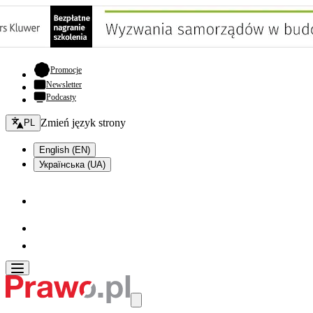
- otwiera się w nowej karcie
Promocje
Newsletter
Podcasty
Zmień język - bieżący:
Zmień język strony
PL
English (EN)
Українська (UA)