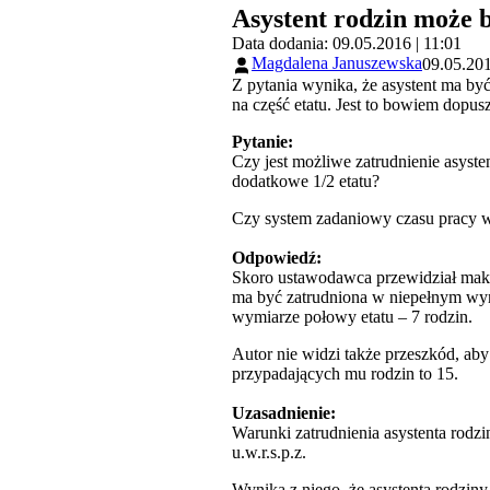
Asystent rodzin może 
Data dodania: 09.05.2016 | 11:01
Magdalena Januszewska
09.05.201
Z pytania wynika, że asystent ma by
na część etatu. Jest to bowiem dopus
Pytanie:
Czy jest możliwe zatrudnienie asyst
dodatkowe 1/2 etatu?
Czy system zadaniowy czasu pracy wy
Odpowiedź:
Skoro ustawodawca przewidział maksym
ma być zatrudniona w niepełnym wymi
wymiarze połowy etatu – 7 rodzin.
Autor nie widzi także przeszkód, a
przypadających mu rodzin to 15.
Uzasadnienie:
Warunki zatrudnienia asystenta rodzin
u.w.r.s.p.z.
Wynika z niego, że asystenta rodziny