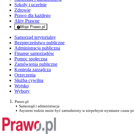
Szkoły i uczelnie
Zdrowie
Prawo dla każdego
Akty Prawne
Moje Prawo.pl
- rejestracja i logowanie do serwisu
Samorząd terytorialny
Bezpieczeństwo publiczne
Administracja publiczna
Finanse samorządów
Pomoc społeczna
Zamówienia publiczne
Kontrola zarządcza
Orzeczenia
Służba cywilna
Wojsko
Wybory
Prawo.pl
Samorząd i administracja
Asystent rodzin może być zatrudniony w niepełnym wymiarze czasu p