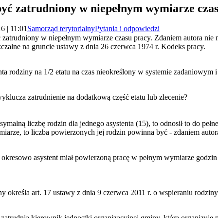
być zatrudniony w niepełnym wymiarze cza
6 | 11:01
Samorząd terytorialny
Pytania i odpowiedzi
ć zatrudniony w niepełnym wymiarze czasu pracy. Zdaniem autora nie 
zczalne na gruncie ustawy z dnia 26 czerwca 1974 r. Kodeks pracy.
enta rodziny na 1/2 etatu na czas nieokreślony w systemie zadaniowym 
klucza zatrudnienie na dodatkową część etatu lub zlecenie?
alną liczbę rodzin dla jednego asystenta (15), to odnosił to do pełn
arze, to liczba powierzonych jej rodzin powinna być - zdaniem autora
by okresowo asystent miał powierzoną pracę w pełnym wymiarze godzi
y określa art. 17 ustawy z dnia 9 czerwca 2011 r. o wspieraniu rodziny 
 zatrudnia kierownik jednostki organizacyjnej gminy, która organizuje 