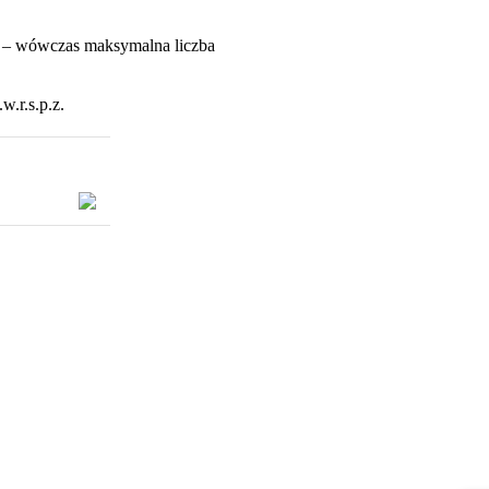
n – wówczas maksymalna liczba
w.r.s.p.z.
 w nowym oknie