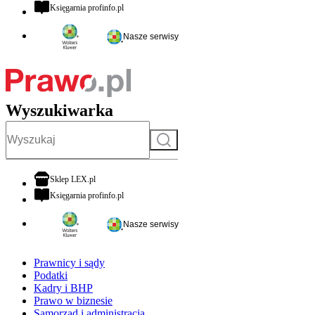
otwiera się w nowej karcie
Księgarnia profinfo.pl
Nasze serwisy
Wyszukiwarka
Szukaj
otwiera się w nowej karcie
Sklep LEX.pl
otwiera się w nowej karcie
Księgarnia profinfo.pl
Nasze serwisy
Prawnicy i sądy
Podatki
Kadry i BHP
Prawo w biznesie
Samorząd i administracja