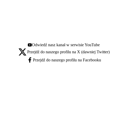
Odwiedź nasz kanał w serwisie YouTube
Youtube - otwiera się w nowej karcie
Przejdź do naszego profilu na X (dawniej Twitter)
X - otwiera się w nowej karcie
Przejdź do naszego profilu na Facebooku
Facebook - otwiera się w nowej karcie