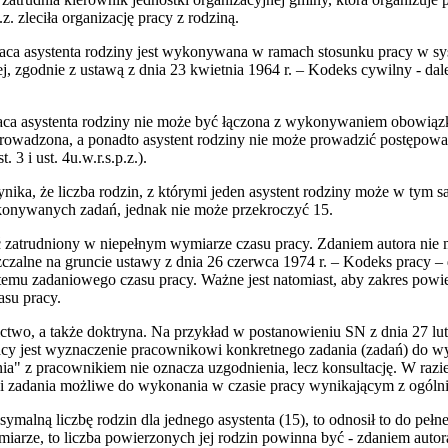
z. zleciła organizację pracy z rodziną.
. praca asystenta rodziny jest wykonywana w ramach stosunku pracy w 
, zgodnie z ustawą z dnia 23 kwietnia 1964 r. – Kodeks cywilny - dalej 
praca asystenta rodziny nie może być łączona z wykonywaniem obowią
t prowadzona, a ponadto asystent rodziny nie może prowadzić postępow
 3 i ust. 4u.w.r.s.p.z.).
 wynika, że liczba rodzin, z którymi jeden asystent rodziny może w tym 
ykonywanych zadań, jednak nie może przekroczyć 15.
ć zatrudniony w niepełnym wymiarze czasu pracy. Zdaniem autora nie 
zczalne na gruncie ustawy z dnia 26 czerwca 1974 r. – Kodeks pracy – d
temu zadaniowego czasu pracy. Ważne jest natomiast, aby zakres pow
su pracy.
ctwo, a także doktryna. Na przykład w postanowieniu SN z dnia 27 lut
cy jest wyznaczenie pracownikowi konkretnego zadania (zadań) do w
ia" z pracownikiem nie oznacza uzgodnienia, lecz konsultację. W razi
 zadania możliwe do wykonania w czasie pracy wynikającym z ogólnie
alną liczbę rodzin dla jednego asystenta (15), to odnosił to do pełn
arze, to liczba powierzonych jej rodzin powinna być - zdaniem autora