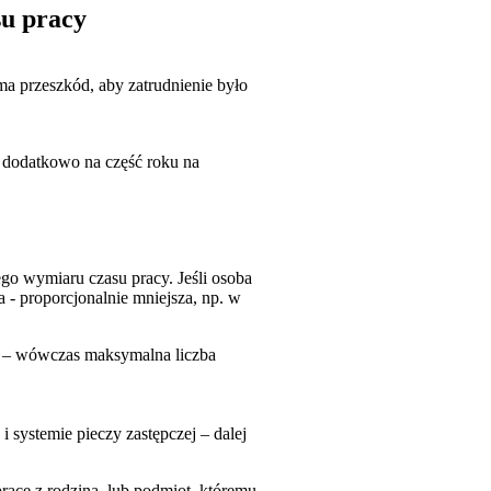
su pracy
ma przeszkód, aby zatrudnienie było
i dodatkowo na część roku na
ego wymiaru czasu pracy. Jeśli osoba
 - proporcjonalnie mniejsza, np. w
n – wówczas maksymalna liczba
i systemie pieczy zastępczej – dalej
pracę z rodziną, lub podmiot, któremu