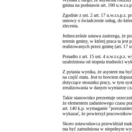
gmina na podstawie art. 190 u.w.r.s.p.
Zgodnie z ust. 2 art. 17 u.w.r.s.p.z
umowy o świadczenie usług, do której
zlecenia.
Jednocześnie ustawa zastrzega, że 
terenie gminy, w której praca ta jes
realizowanych przez gminę (art. 17 ust.
Ponadto z art. 15 ust. 4 u.w.r.s.p.z.
uzależniona od stopnia trudności w
Z pytania wynika, że asystent ma by
na część etatu. Jest to bowiem dopus
dotyczące stosunku pracy, w tym sys
zrealizowania w danym wymiarze cza
Takie stanowisko prezentuje orzeczni
że elementem zadaniowego czasu pra
art. 140 k.p. wymaganie "porozumien
wykazać, że powierzył pracownikowi
Skoro ustawodawca przewidział maksym
ma być zatrudniona w niepełnym wymi