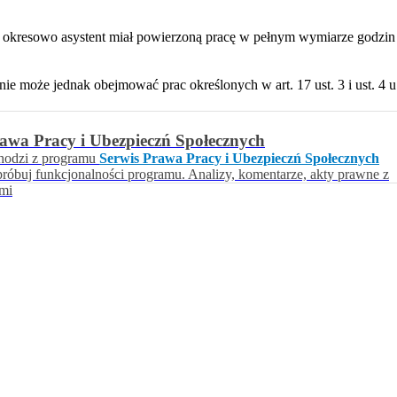
by okresowo asystent miał powierzoną pracę w pełnym wymiarze godzi
ie może jednak obejmować prac określonych w art. 17 ust. 3 i ust. 4 u.
rawa Pracy i Ubezpieczń Społecznych
hodzi z programu
Serwis Prawa Pracy i Ubezpieczń Społecznych
próbuj funkcjonalności programu. Analizy, komentarze, akty prawne z
ami
awrońska-Baran , Ewa Wiktorowska, Adam Wiktorowski - otwiera się