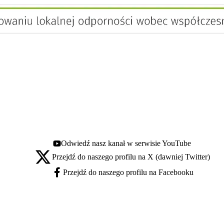
Odwiedź nasz kanał w serwisie YouTube
Youtube - otwiera się w nowej karcie
Przejdź do naszego profilu na X (dawniej Twitter)
X - otwiera się w nowej karcie
Przejdź do naszego profilu na Facebooku
Facebook - otwiera się w nowej karcie