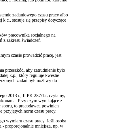
systemie zadaniowego czasu pracy albo
k.c., stosuje się przepisy dotyczące
zków pracownika socjalnego na
ań z zakresu świadczeń
samym czasie prowadzić pracę, jest
ma przeszkód, aby zatrudnienie było
alej k.p., który reguluje kwestie
ierzonych zadań był możliwy do
ego 2013 r., II PK 287/12, czytamy,
ykonania. Przy czym wynikające z
e sporu, to pracodawca powinien
 przyjętych norm czasu pracy.
ego wymiaru czasu pracy. Jeśli osoba
 - proporcjonalnie mniejsza, np. w