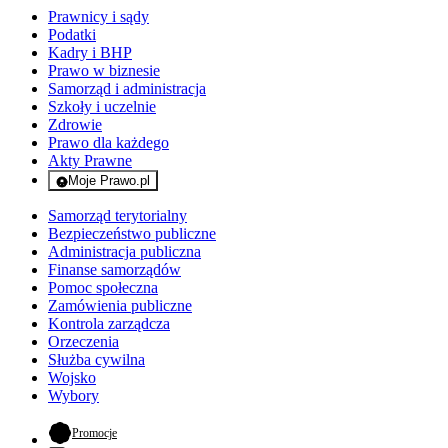
Prawnicy i sądy
Podatki
Kadry i BHP
Prawo w biznesie
Samorząd i administracja
Szkoły i uczelnie
Zdrowie
Prawo dla każdego
Akty Prawne
Moje Prawo.pl
- rejestracja i logowanie do serwisu
Samorząd terytorialny
Bezpieczeństwo publiczne
Administracja publiczna
Finanse samorządów
Pomoc społeczna
Zamówienia publiczne
Kontrola zarządcza
Orzeczenia
Służba cywilna
Wojsko
Wybory
- otwiera się w nowej karcie
Promocje