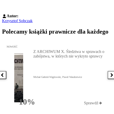
Autor:
Krzysztof Sobczak
Polecamy książki prawnicze dla każdego
Przejdź do: Z ARCHIWUM X. Śledztwa w sprawach o zabójstwa, w 
NOWOŚĆ
Z ARCHIWUM X. Śledztwa w sprawach o
zabójstwa, w których nie wykryto sprawcy
Poprzednia książka
N
Michał Gabriel-Węglowski, Paweł Waszkiewicz
10%
Sprawdź
Rabatu