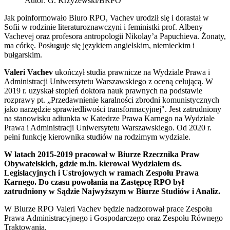
Autor: G. Krzyżewski/BRPO
Jak poinformowało Biuro RPO, Vachev urodził się i dorastał w
Sofii w rodzinie literaturoznawczyni i feministki prof. Albeny
Vachevej oraz profesora antropologii Nikolay’a Papuchieva. Żonaty,
ma córkę. Posługuje się językiem angielskim, niemieckim i
bułgarskim.
Valeri Vachev
ukończył studia prawnicze na Wydziale Prawa i
Administracji Uniwersytetu Warszawskiego z oceną celującą. W
2019 r. uzyskał stopień doktora nauk prawnych na podstawie
rozprawy pt. „Przedawnienie karalności zbrodni komunistycznych
jako narzędzie sprawiedliwości transformacyjnej". Jest zatrudniony
na stanowisku adiunkta w Katedrze Prawa Karnego na Wydziale
Prawa i Administracji Uniwersytetu Warszawskiego. Od 2020 r.
pełni funkcję kierownika studiów na rodzimym wydziale.
W latach 2015-2019 pracował w Biurze Rzecznika Praw
Obywatelskich, gdzie m.in. kierował Wydziałem ds.
Legislacyjnych i Ustrojowych w ramach Zespołu Prawa
Karnego. Do czasu powołania na Zastępcę RPO był
zatrudniony w Sądzie Najwyższym w Biurze Studiów i Analiz.
W Biurze RPO Valeri Vachev będzie nadzorował prace Zespołu
Prawa Administracyjnego i Gospodarczego oraz Zespołu Równego
Traktowania.