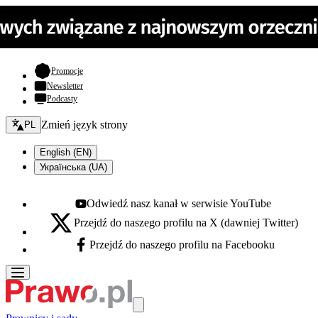
- otwiera się w nowej karcie
Promocje
Newsletter
Podcasty
Zmień język - bieżący:
Zmień język strony
PL
English (EN)
Українська (UA)
Odwiedź nasz kanał w serwisie YouTube
Youtube - otwiera się w nowej karcie
Przejdź do naszego profilu na X (dawniej Twitter)
X - otwiera się w nowej karcie
Przejdź do naszego profilu na Facebooku
Facebook - otwiera się w nowej karcie