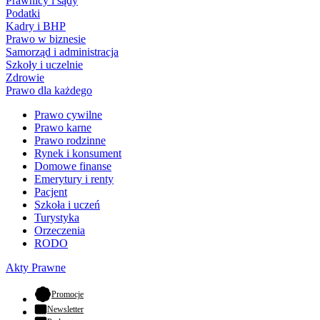
Prawnicy i sądy
Podatki
Kadry i BHP
Prawo w biznesie
Samorząd i administracja
Szkoły i uczelnie
Zdrowie
Prawo dla każdego
Prawo cywilne
Prawo karne
Prawo rodzinne
Rynek i konsument
Domowe finanse
Emerytury i renty
Pacjent
Szkoła i uczeń
Turystyka
Orzeczenia
RODO
Akty Prawne
- otwiera się w nowej karcie
Promocje
Newsletter