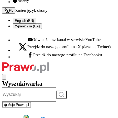
Podcasty
Zmień język - bieżący:
Zmień język strony
PL
English (EN)
Українська (UA)
Odwiedź nasz kanał w serwisie YouTube
Youtube - otwiera się w nowej karcie
Przejdź do naszego profilu na X (dawniej Twitter)
X - otwiera się w nowej karcie
Przejdź do naszego profilu na Facebooku
Facebook - otwiera się w nowej karcie
Wyszukiwarka
Szukaj
Moje Prawo.pl
- rejestracja i logowanie do serwisu