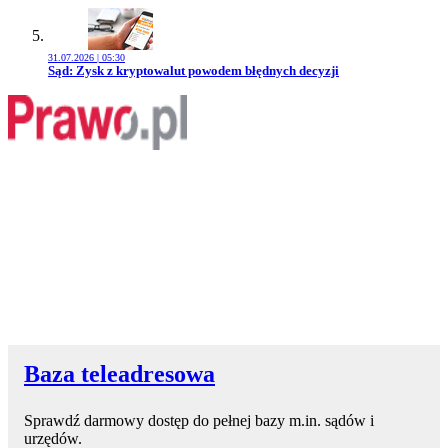
31.07.2026 | 05:30
Przejdź do artykułu:
Sąd: Zysk z kryptowalut powodem błędnych decyzji
Baza teleadresowa
Sprawdź darmowy dostęp do pełnej bazy m.in. sądów i
urzędów.