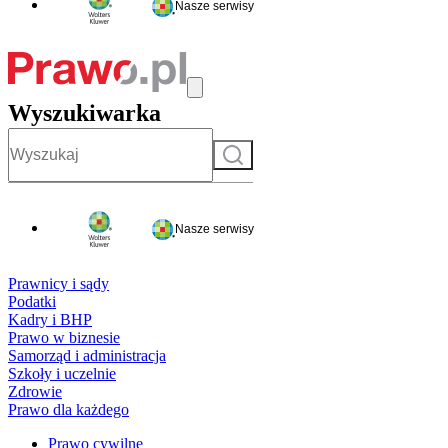
Nasze serwisy
Wyszukiwarka
Szukaj
Nasze serwisy
Prawnicy i sądy
Podatki
Kadry i BHP
Prawo w biznesie
Samorząd i administracja
Szkoły i uczelnie
Zdrowie
Prawo dla każdego
Prawo cywilne