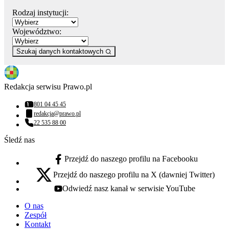
Rodzaj instytucji:
Województwo:
Szukaj danych kontaktowych
Redakcja serwisu Prawo.pl
801 04 45 45
Numer telefonu:
redakcja@prawo.pl
Adres email:
22 535 88 00
Numer telefonu:
Śledź nas
Przejdź do naszego profilu na Facebooku
facebook - otwiera się w nowej karcie
Przejdź do naszego profilu na X (dawniej Twitter)
x - otwiera się w nowej karcie
Odwiedź nasz kanał w serwisie YouTube
youtube - otwiera się w nowej karcie
O nas
Zespół
Kontakt