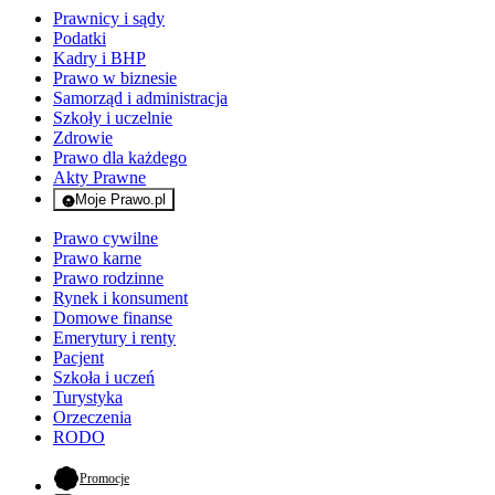
Prawnicy i sądy
Podatki
Kadry i BHP
Prawo w biznesie
Samorząd i administracja
Szkoły i uczelnie
Zdrowie
Prawo dla każdego
Akty Prawne
Moje Prawo.pl
- rejestracja i logowanie do serwisu
Prawo cywilne
Prawo karne
Prawo rodzinne
Rynek i konsument
Domowe finanse
Emerytury i renty
Pacjent
Szkoła i uczeń
Turystyka
Orzeczenia
RODO
- otwiera się w nowej karcie
Promocje