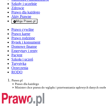
Szkoły i uczelnie
Zdrowie
Prawo dla każdego
Akty Prawne
Moje Prawo.pl
- rejestracja i logowanie do serwisu
Prawo cywilne
Prawo karne
Prawo rodzinne
Rynek i konsument
Domowe finanse
Emerytury i renty
Pacjent
Szkoła i uczeń
Turystyka
Orzeczenia
RODO
Prawo.pl
Prawo dla każdego
Minister chce prawa do wglądu i przetwarzania sądowych danych oso