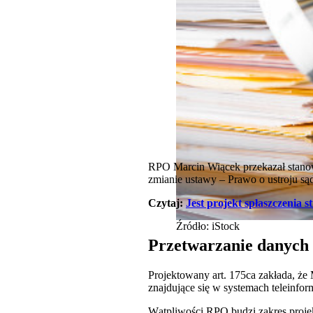
RPO Marcin Wiącek przekazał stanowi
zmianie ustawy – Prawo o ustroju 
Czytaj:
Jest projekt spłaszczenia 
Źródło: iStock
Przetwarzanie danych 
Projektowany art. 175ca zakłada, że
znajdujące się w systemach teleinfo
Wątpliwości RPO budzi zakres proj