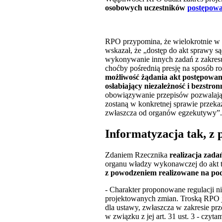
osobowych uczestników
postępow
RPO przypomina, że wielokrotnie w t
wskazał, że „dostęp do akt sprawy s
wykonywanie innych zadań z zakre
choćby pośrednią presję na sposób r
możliwość żądania akt postępowan
osłabiający niezależność i bezstro
obowiązywanie przepisów pozwalający
zostaną w konkretnej sprawie przek
zwłaszcza od organów egzekutywy”.
Informatyzacja tak, z
Zdaniem Rzecznika
realizacja zad
organu władzy wykonawczej do akt t
z powodzeniem realizowane na pod
- Charakter proponowane regulacji
projektowanych zmian. Troską RPO j
dla ustawy, zwłaszcza w zakresie pr
w związku z jej art. 31 ust. 3 - czyt