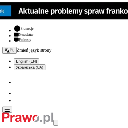
- otwiera się w nowej karcie
Promocje
Newsletter
Podcasty
Zmień język - bieżący:
Zmień język strony
PL
English (EN)
Українська (UA)