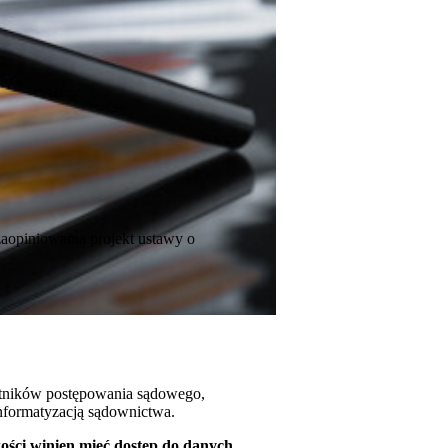
zaopiniowania projekt ustawy o
tników postępowania sądowego,
informatyzacją sądownictwa.
ości winien mieć dostęp do danych