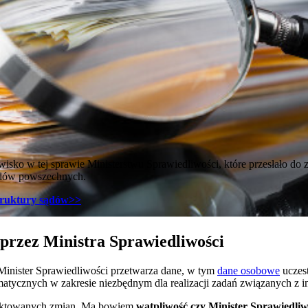
sko w tej sprawie Ministerstwu Sprawiedliwości, które przesłało do 
sądów powszechnych.
struktury sądów>>
przez Ministra Sprawiedliwości
 Minister Sprawiedliwości przetwarza dane, w tym
dane osobowe
uczes
rmatycznych w zakresie niezbędnym dla realizacji zadań związanych z 
ektowanych zmian. Ma
bowiem
wątpliwość czy Minister Sprawiedliw