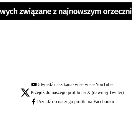
Odwiedź nasz kanał w serwisie YouTube
Youtube - otwiera się w nowej karcie
Przejdź do naszego profilu na X (dawniej Twitter)
X - otwiera się w nowej karcie
Przejdź do naszego profilu na Facebooku
Facebook - otwiera się w nowej karcie