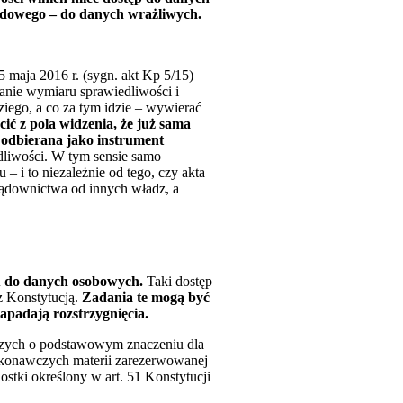
ądowego – do danych wrażliwych.
 maja 2016 r. (sygn. akt Kp 5/15)
wanie wymiaru sprawiedliwości i
ziego, a co za tym idzie – wywierać
cić z pola widzenia, że już sama
 odbierana jako instrument
liwości. W tym sensie samo
 i to niezależnie od tego, czy akta
ądownictwa od innych władz, a
pu do danych osobowych.
Taki dostęp
z Konstytucją.
Zadania te mogą być
padają rozstrzygnięcia.
czych o podstawowym znaczeniu dla
ykonawczych materii zarezerwowanej
stki określony w art. 51 Konstytucji