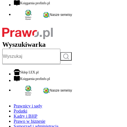
otwiera się w nowej karcie
Księgarnia profinfo.pl
Nasze serwisy
Wyszukiwarka
Szukaj
otwiera się w nowej karcie
Sklep LEX.pl
otwiera się w nowej karcie
Księgarnia profinfo.pl
Nasze serwisy
Prawnicy i sądy
Podatki
Kadry i BHP
Prawo w biznesie
Samorząd i administracja