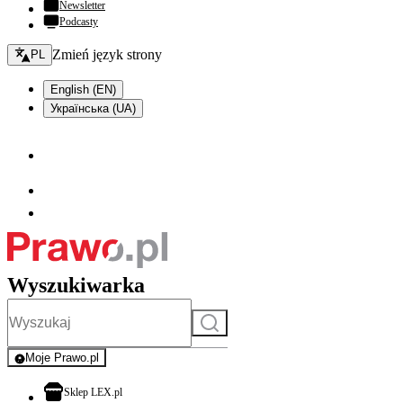
Newsletter
Podcasty
Zmień język - bieżący:
Zmień język strony
PL
English (EN)
Українська (UA)
Wyszukiwarka
Szukaj
Moje Prawo.pl
- rejestracja i logowanie do serwisu
otwiera się w nowej karcie
Sklep LEX.pl