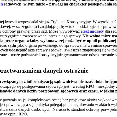
ań
sądowych, w tym także – z uwagi na charakter postępowania s
ej kwestii wypowiadał się już Trybunał Konstytucyjny. W wyroku z 25
ądowej, w szczególności znajdującej się w toku, oddziałuje na sprawo
su ochrony prawnej przez sąd. Może wywoływać
efekt mrożący
dla sęd
ozstrzygnięcia rozpoznawanej przez niego sprawy.
Nie wolno także tra
ia przez organ władzy wykonawczej może być w opinii publicznej
nność sądu
jako organu powołanego do sprawowania wymiaru sprawied
ch udostępnić akta sprawy sądowej, zwłaszcza znajdującej się w toku –
azane – może podważać konstytucyjnie gwarantowane odseparowanie s
 przetwarzaniem danych ostrożnie
ań związanych z informatyzacją sądownictwa nie uzasadnia dostę
oczącego się postępowania sądowego jest - według RPO - niezgodny 
stawie danych liczby postępowań sądowych oraz czasu, w jakim za
 nie pozwala na jej kompleksową ocenę bez projektów aktów wykonaw
est powtarzająca się praktyka polegająca na regulowaniu w aktach w
zetwarzania danych osobowych. Narusza to standard ochrony praw jedno
amy w opinii RPO.