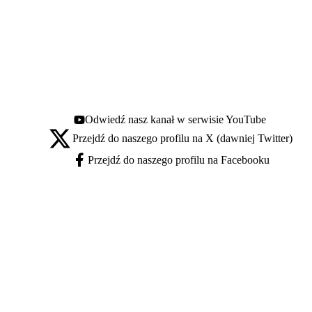
Odwiedź nasz kanał w serwisie YouTube
Youtube - otwiera się w nowej karcie
Przejdź do naszego profilu na X (dawniej Twitter)
X - otwiera się w nowej karcie
Przejdź do naszego profilu na Facebooku
Facebook - otwiera się w nowej karcie