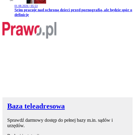
01.08.2026 | 05:53
Przejdź do artykułu:
Sejm pracuje nad ochroną dzieci przed pornografią, ale będzie spór o
definicję
Baza teleadresowa
Sprawdź darmowy dostęp do pełnej bazy m.in. sądów i
urzędów.