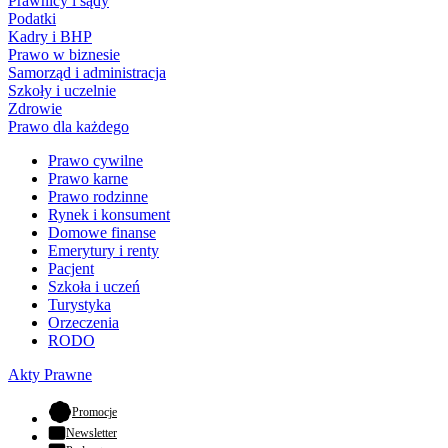
Prawnicy i sądy
Podatki
Kadry i BHP
Prawo w biznesie
Samorząd i administracja
Szkoły i uczelnie
Zdrowie
Prawo dla każdego
Prawo cywilne
Prawo karne
Prawo rodzinne
Rynek i konsument
Domowe finanse
Emerytury i renty
Pacjent
Szkoła i uczeń
Turystyka
Orzeczenia
RODO
Akty Prawne
- otwiera się w nowej karcie
Promocje
Newsletter