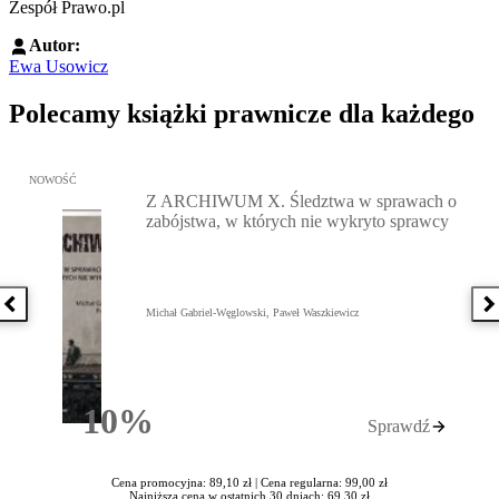
Zespół Prawo.pl
Autor:
Ewa Usowicz
Polecamy książki prawnicze dla każdego
Przejdź do: Z ARCHIWUM X. Śledztwa w sprawach o zabójstwa, w 
NOWOŚĆ
Z ARCHIWUM X. Śledztwa w sprawach o
zabójstwa, w których nie wykryto sprawcy
Poprzednia książka
N
Michał Gabriel-Węglowski, Paweł Waszkiewicz
10%
Sprawdź
Rabatu
Cena promocyjna: 89,10 zł |
Cena regularna: 99,00 zł
Najniższa cena w ostatnich 30 dniach: 69,30 zł