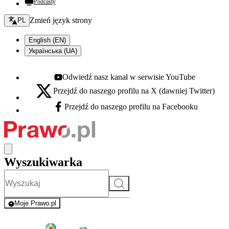
Podcasty
Zmień język - bieżący:
Zmień język strony
PL
English (EN)
Українська (UA)
Odwiedź nasz kanał w serwisie YouTube
Youtube - otwiera się w nowej karcie
Przejdź do naszego profilu na X (dawniej Twitter)
X - otwiera się w nowej karcie
Przejdź do naszego profilu na Facebooku
Facebook - otwiera się w nowej karcie
Wyszukiwarka
Szukaj
Moje Prawo.pl
- rejestracja i logowanie do serwisu