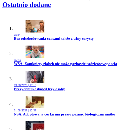
Ostatnio dodane
05:34
Przejdź do artykułu:
Bez odszkodowania czasami także z winy turysty
05:33
Przejdź do artykułu:
WSA: Zamknięty żłobek nie może pozbawić rodziców wsparcia
03.08.2026 | 17:19
Przejdź do artykułu:
Prezydent ułaskawił trzy osoby
01.08.2026 | 12:36
Przejdź do artykułu:
NSA: Adoptowana córka ma prawo poznać biologiczną matkę