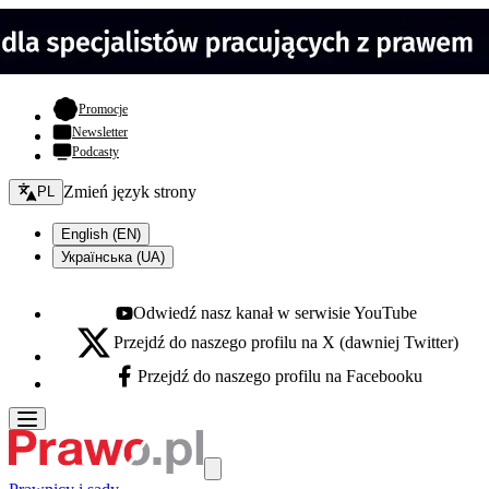
- otwiera się w nowej karcie
Promocje
Newsletter
Podcasty
Zmień język - bieżący:
Zmień język strony
PL
English (EN)
Українська (UA)
Odwiedź nasz kanał w serwisie YouTube
Youtube - otwiera się w nowej karcie
Przejdź do naszego profilu na X (dawniej Twitter)
X - otwiera się w nowej karcie
Przejdź do naszego profilu na Facebooku
Facebook - otwiera się w nowej karcie