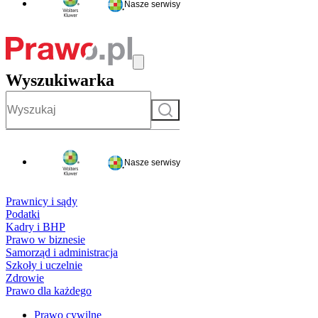
Nasze serwisy
Wyszukiwarka
Szukaj
Nasze serwisy
Prawnicy i sądy
Podatki
Kadry i BHP
Prawo w biznesie
Samorząd i administracja
Szkoły i uczelnie
Zdrowie
Prawo dla każdego
Prawo cywilne