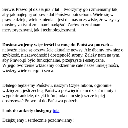
Serwis Prawo.pl działa już 7 lat – tworzymy go i zmieniamy tak,
aby jak najlepiej odpowiadał Państwa potrzebom. Wiele się w
prawie dzieje, wiele zmienia – jest dla nas oczywiste, że wszyscy
musimy za tymi zmianami nadążać. Zarówno zmianami
merytorycznymi, jak i technologicznymi.
Dostosowujemy więc treści i stronę do Państwa potrzeb
–
najważniejsze są oczywiście aktualne newsy. Ale dbamy również o
szybkość, niezawodność i dostępność strony. Zależy nam na tym,
aby Prawo.pl było funkcjonalne, przejrzyste i estetyczne.
W jego tworzenie wkładamy codziennie całe nasze umiejętności,
wiedzę, wiele energii i serca!
Dlatego będziemy Państwu, naszym Czytelnikom, ogromnie
wdzięczni, jeśli zechcą Państwo poświęcić nam dziś 2 minuty i
wypełnić ankietę, dzięki której uda nam się jeszcze lepiej
dostosować Prawo.pl do Państwa potrzeb.
Link do ankiety dostępny
tutaj
Dziękujemy i serdecznie pozdrawiamy!