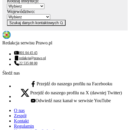
Rodzaj instytucji:
Województwo:
Szukaj danych kontaktowych
Redakcja serwisu Prawo.pl
801 04 45 45
Numer telefonu:
redakcja@prawo.pl
Adres email:
22 535 88 00
Numer telefonu:
Śledź nas
Przejdź do naszego profilu na Facebooku
facebook - otwiera się w nowej karcie
Przejdź do naszego profilu na X (dawniej Twitter)
x - otwiera się w nowej karcie
Odwiedź nasz kanał w serwisie YouTube
youtube - otwiera się w nowej karcie
O nas
Zespół
Kontakt
Regulamin