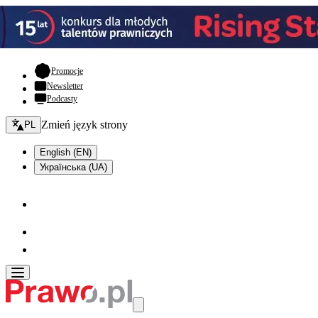
- otwiera się w nowej karcie
Promocje
Newsletter
Podcasty
Zmień język - bieżący:
Zmień język strony
PL
English (EN)
Українська (UA)