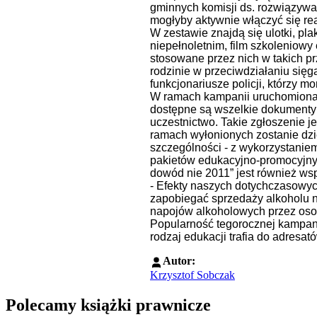
gminnych komisji ds. rozwiązywa
mogłyby aktywnie włączyć się re
W zestawie znajdą się ulotki, pla
niepełnoletnim, film szkoleniow
stosowane przez nich w takich p
rodzinie w przeciwdziałaniu sięg
funkcjonariusze policji, którzy m
W ramach kampanii uruchomiona zo
dostępne są wszelkie dokumenty 
uczestnictwo. Takie zgłoszenie 
ramach wyłonionych zostanie dzie
szczególności - z wykorzystanie
pakietów edukacyjno-promocyjnyc
dowód nie 2011” jest również wsp
- Efekty naszych dotychczasowyc
zapobiegać sprzedaży alkoholu 
napojów alkoholowych przez osoby
Popularność tegorocznej kampanii
rodzaj edukacji trafia do adresa
Autor:
Krzysztof Sobczak
Polecamy książki prawnicze