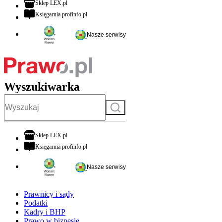
otwiera się w nowej karcie
Sklep LEX.pl
otwiera się w nowej karcie
Księgarnia profinfo.pl
Nasze serwisy
Wyszukiwarka
Szukaj
otwiera się w nowej karcie
Sklep LEX.pl
otwiera się w nowej karcie
Księgarnia profinfo.pl
Nasze serwisy
Prawnicy i sądy
Podatki
Kadry i BHP
Prawo w biznesie