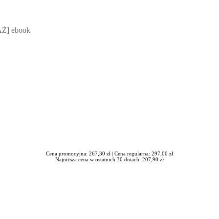
 Mateusz Jakubik, Rafał Prabucki - otwiera się w nowym oknie
Ż] ebook
Cena promocyjna: 267,30 zł |
Cena regularna: 297,00 zł
Najniższa cena w ostatnich 30 dniach: 207,90 zł