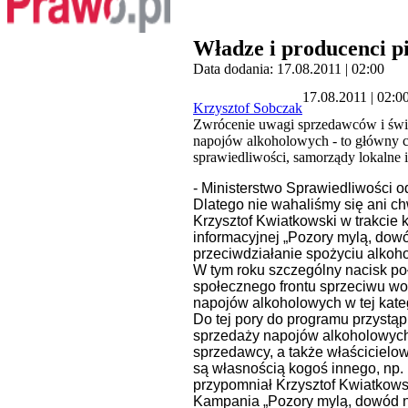
Władze i producenci p
Data dodania: 17.08.2011 | 02:00
17.08.2011 | 02:0
Krzysztof Sobczak
Zwrócenie uwagi sprzedawców i świa
napojów alkoholowych - to główny ce
sprawiedliwości, samorządy lokalne i
- Ministerstwo Sprawiedliwości o
Dlatego nie wahaliśmy się ani ch
Krzysztof Kwiatkowski w trakcie k
informacyjnej „Pozory mylą, dow
przeciwdziałanie spożyciu alkohol
W tym roku szczególny nacisk po
społecznego frontu sprzeciwu wo
napojów alkoholowych w tej kate
Do tej pory do programu przystąp
sprzedaży napojów alkoholowych 
sprzedawcy, a także właścicielo
są własnością kogoś innego, np.
przypomniał Krzysztof Kwiatkows
Kampania „Pozory mylą, dowód ni