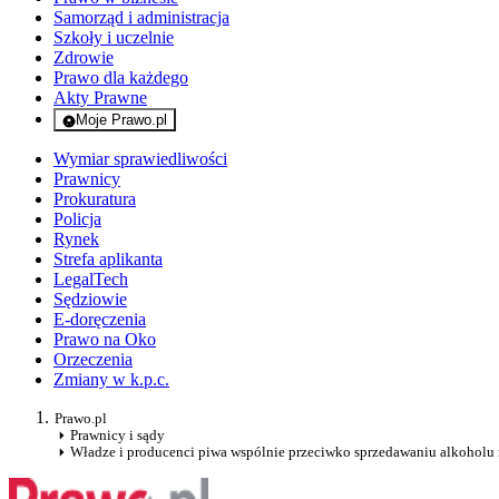
Samorząd i administracja
Szkoły i uczelnie
Zdrowie
Prawo dla każdego
Akty Prawne
Moje Prawo.pl
- rejestracja i logowanie do serwisu
Wymiar sprawiedliwości
Prawnicy
Prokuratura
Policja
Rynek
Strefa aplikanta
LegalTech
Sędziowie
E-doręczenia
Prawo na Oko
Orzeczenia
Zmiany w k.p.c.
Prawo.pl
Prawnicy i sądy
Władze i producenci piwa wspólnie przeciwko sprzedawaniu alkoholu 