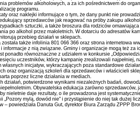
nia problemów alkoholowych, a za ich pośrednictwem do organi
alizację programu.
katy oraz naklejki informujące o tym, że dany punkt nie prowad
y edukujący sprzedawców jak reagować na próby zakupu alkohol
rzypadkach sztuczki, a także broszura dla rodziców omawiają
ania po alkohol przez małoletnich. W dotarciu do adresatów ka
onitorują przebieg działań w sklepach.
stała także infolinia 801 066 366 oraz strona internetowa ww
i informacje z nią związane. Gminy i organizacje mogą też za 
jest ponadto równoznaczne z udziałem w konkursie „Odpowiedz
sięciu uczestników, którzy kampanię zrealizowali najpełniej, 
m własnych inicjatyw, wykraczających poza standardowe działan
h oraz organizacją szkoleń dla sprzedawców i właścicieli skl
arta poprzez liczne działania w mediach.
h działań, potwierdzone wynikami niezależnych badań, dowodz
niepełnoletnim. Obywatelska edukacja zarówno sprzedawców, j
 nieletnie daje rezultaty, o ile prowadzona jest systematycznie
 „Pozory mylą, dowód nie” i przystąpienie do niej tak dużej lic
tów – powiedziała Danuta Gut, dyrektor Biura Zarządu ZPPP Bro