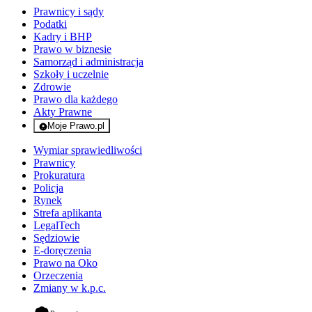
Prawnicy i sądy
Podatki
Kadry i BHP
Prawo w biznesie
Samorząd i administracja
Szkoły i uczelnie
Zdrowie
Prawo dla każdego
Akty Prawne
Moje Prawo.pl
- rejestracja i logowanie do serwisu
Wymiar sprawiedliwości
Prawnicy
Prokuratura
Policja
Rynek
Strefa aplikanta
LegalTech
Sędziowie
E-doręczenia
Prawo na Oko
Orzeczenia
Zmiany w k.p.c.