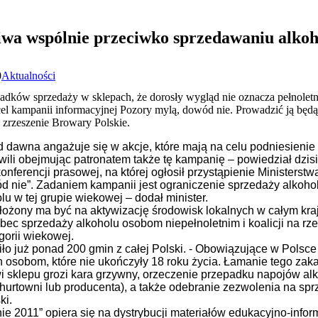
iwa wspólnie przeciwko sprzedawaniu alkoh
0
Aktualności
dków sprzedaży w sklepach, że dorosły wygląd nie oznacza pełnoletn
l kampanii informacyjnej Pozory mylą, dowód nie. Prowadzić ją będą w
 zrzeszenie Browary Polskie.
d dawna angażuje się w akcje, które mają na celu podniesieni
wili obejmując patronatem także tę kampanię – powiedział dzisi
onferencji prasowej, na której ogłosił przystąpienie Ministers
ód nie”. Zadaniem kampanii jest ograniczenie sprzedaży alkoh
u w tej grupie wiekowej – dodał minister.
łożony ma być na aktywizację środowisk lokalnych w całym kr
bec sprzedaży alkoholu osobom niepełnoletnim i koalicji na rz
gorii wiekowej.
iło już ponad 200 gmin z całej Polski. - Obowiązujące w Polsc
osobom, które nie ukończyły 18 roku życia. Łamanie tego zaka
wi sklepu grozi kara grzywny, orzeczenie przepadku napojów 
 hurtowni lub producenta), a także odebranie zezwolenia na sp
ki.
e 2011” opiera się na dystrybucji materiałów edukacyjno-info