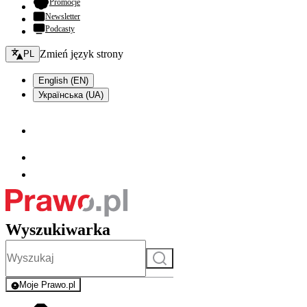
- otwiera się w nowej karcie
Promocje
Newsletter
Podcasty
Zmień język - bieżący:
Zmień język strony
PL
English (EN)
Українська (UA)
Wyszukiwarka
Szukaj
Moje Prawo.pl
- rejestracja i logowanie do serwisu