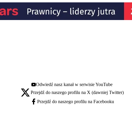
Odwiedź nasz kanał w serwisie YouTube
Youtube - otwiera się w nowej karcie
Przejdź do naszego profilu na X (dawniej Twitter)
X - otwiera się w nowej karcie
Przejdź do naszego profilu na Facebooku
Facebook - otwiera się w nowej karcie