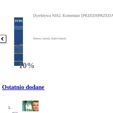
Przejdź do: Dyrektywa NIS2. Komentarz [PRZEDSPRZEDAŻ] ebook,
Dyrektywa NIS2. Komentarz [PRZEDSPRZEDA
Mateusz Jakubik, Rafał Prabucki
Poprzednia książka
10%
Rabatu
Ostatnio dodane