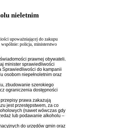
olu nieletnim
iości upoważniającej do zakupu
spólnie: policja, ministerstwo
e świadomości prawnej obywateli.
aj minister sprawiedliwości
twa Sprawiedliwości do kampanii
olu osobom niepełnoletnim oraz
aju, zbudowanie szerokiego
ecz ograniczenia dostępności
e przepisy prawa zakazują
zu jest przestępstwem, za co
alkoholowych (nawet wówczas gdy
rzedaż lub podawanie alkoholu –
rmacyjnych do urzędów gmin oraz