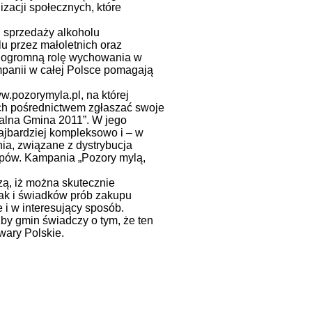
zacji społecznych, które
zi sprzedaży alkoholu
u przez małoletnich oraz
ca ogromną rolę wychowania w
mpanii w całej Polsce pomagają
w.pozorymyla.pl, na której
ich pośrednictwem zgłaszać swoje
ialna Gmina 2011”. W jego
najbardziej kompleksowo i – w
ia, związane z dystrybucja
epów. Kampania „Pozory mylą,
ą, iż można skutecznie
ak i świadków prób zakupu
 i w interesujący sposób.
zby gmin świadczy o tym, że ten
wary Polskie.