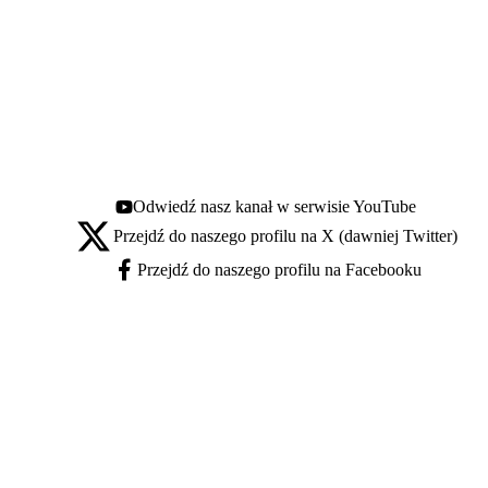
Odwiedź nasz kanał w serwisie YouTube
Youtube - otwiera się w nowej karcie
Przejdź do naszego profilu na X (dawniej Twitter)
X - otwiera się w nowej karcie
Przejdź do naszego profilu na Facebooku
Facebook - otwiera się w nowej karcie