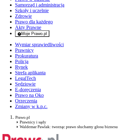
Samorząd i administracja
Szkoły i uczelnie
Zdrowie
Prawo dla każdego
Akty Prawne
Moje Prawo.pl
- rejestracja i logowanie do serwisu
Wymiar sprawiedliwości
Prawnicy
Prokuratura
Policja
Rynek
Strefa aplikanta
LegalTech
Sędziowie
E-doręczenia
Prawo na Oko
Orzeczenia
Zmiany w k.p.c.
Prawo.pl
Prawnicy i sądy
Waldemar Pawlak: tworząc prawo słuchamy głosu biznesu