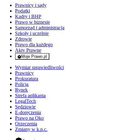
Prawnicy i sądy
Podatki
Kadry i BHP
Prawo w biznesie
Samorząd i administracja
Szkoły i uczelnie
Zdrowie
Prawo dla każdego
Akty Prawne
Moje Prawo.pl
- rejestracja i logowanie do serwisu
Wymiar sprawiedliwości
Prawnicy
Prokuratura
Policja
Rynek
Strefa aplikanta
LegalTech
Sędziowie
E-doręczenia
Prawo na Oko
Orzeczenia
Zmiany w k.p.c.