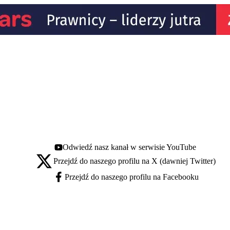
Odwiedź nasz kanał w serwisie YouTube
Youtube - otwiera się w nowej karcie
Przejdź do naszego profilu na X (dawniej Twitter)
X - otwiera się w nowej karcie
Przejdź do naszego profilu na Facebooku
Facebook - otwiera się w nowej karcie