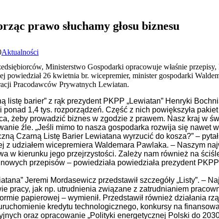
rząc prawo słuchamy głosu biznesu
0
Aktualności
dsiębiorców, Ministerstwo Gospodarki opracowuje właśnie przepisy, k
ej powiedział 26 kwietnia br. wicepremier, minister gospodarki Walde
deracji Pracodawców Prywatnych Lewiatan.
 listę barier” z rąk prezydent PKPP „Lewiatan” Henryki Bochni
ponad 1,4 tys. rozporządzeń. Część z nich powiększyła pakiet
rca, żeby prowadzić biznes w zgodzie z prawem. Nasz kraj w ś
ie źle. „Jeśli mimo to nasza gospodarka rozwija się nawet w k
ną Czarną Listę Barier Lewiatana wyrzucić do kosza?” – pytał
wej z udziałem wicepremiera Waldemara Pawlaka.
– Naszym najw
a w kierunku jego przejrzystości. Zależy nam również na ściśl
h nowych przepisów – powiedziała powiedziała prezydent PKP
atana” Jeremi Mordasewicz przedstawił szczegóły „Listy”. – Na
ie pracy, jak np. utrudnienia związane z zatrudnianiem praco
ormie papierowej – wymienił. P
rzedstawił również działania r
uruchomienie kredytu technologicznego, konkursy na finansow
jnych oraz opracowanie „Polityki energetycznej Polski do 2030