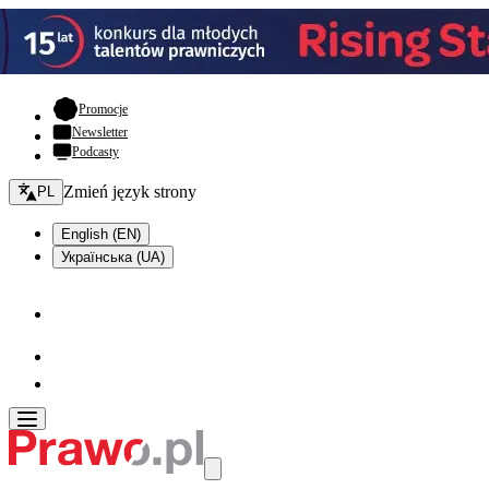
- otwiera się w nowej karcie
Promocje
Newsletter
Podcasty
Zmień język - bieżący:
Zmień język strony
PL
English (EN)
Українська (UA)