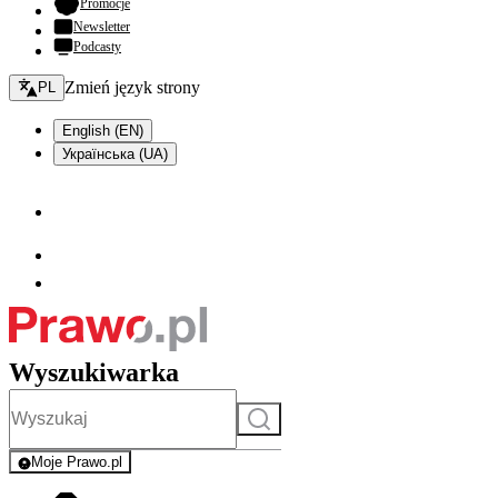
- otwiera się w nowej karcie
Promocje
Newsletter
Podcasty
Zmień język - bieżący:
Zmień język strony
PL
English (EN)
Українська (UA)
Wyszukiwarka
Szukaj
Moje Prawo.pl
- rejestracja i logowanie do serwisu