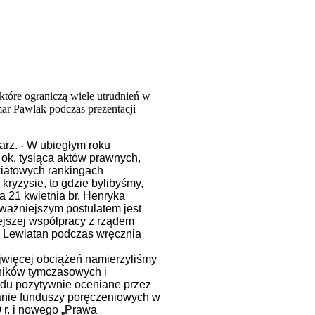
tóre ograniczą wiele utrudnień w
mar Pawlak podczas prezentacji
arz. - W ubiegłym roku
 ok. tysiąca aktów prawnych,
wiatowych rankingach
ryzysie, to gdzie bylibyśmy,
a 21 kwietnia br. Henryka
ażniejszym postulatem jest
ejszej współpracy z rządem
P Lewiatan podczas wręcznia
jwięcej obciążeń namierzyliśmy
wników tymczasowych i
ządu pozytywnie oceniane przez
anie funduszy poręczeniowych w
 r. i nowego „Prawa