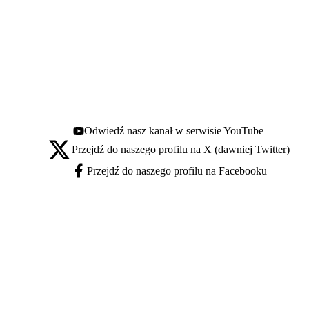
Odwiedź nasz kanał w serwisie YouTube
Youtube - otwiera się w nowej karcie
Przejdź do naszego profilu na X (dawniej Twitter)
X - otwiera się w nowej karcie
Przejdź do naszego profilu na Facebooku
Facebook - otwiera się w nowej karcie