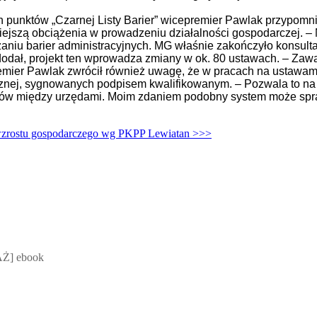
 punktów „Czarnej Listy Barier” wicepremier Pawlak przypomni
niejszą obciążenia w prowadzeniu działalności gospodarczej. –
zaniu barier administracyjnych. MG właśnie zakończyło konsult
odał, projekt ten wprowadza zmiany w ok. 80 ustawach. – Zaw
mier Pawlak zwrócił również uwagę, że w pracach na ustawami
znej, sygnowanych podpisem kwalifikowanym. – Pozwala to na 
któw między urzędami. Moim zdaniem podobny system może spra
e wzrostu gospodarczego wg PKPP Lewiatan >>>
 Mateusz Jakubik, Rafał Prabucki - otwiera się w nowym oknie
Ż] ebook