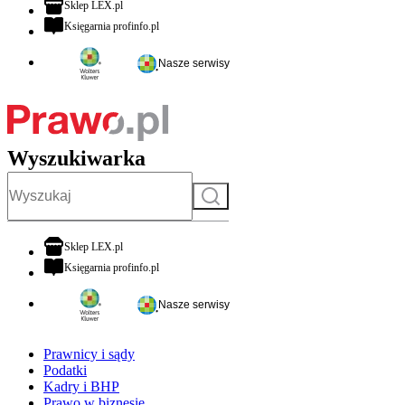
otwiera się w nowej karcie
Sklep LEX.pl
otwiera się w nowej karcie
Księgarnia profinfo.pl
Nasze serwisy
Wyszukiwarka
Szukaj
otwiera się w nowej karcie
Sklep LEX.pl
otwiera się w nowej karcie
Księgarnia profinfo.pl
Nasze serwisy
Prawnicy i sądy
Podatki
Kadry i BHP
Prawo w biznesie