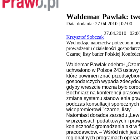
Waldemar Pawlak: two
Data dodania: 27.04.2010 | 02:00
27.04.2010 | 02:0
Krzysztof Sobczak
Wychodząc naprzeciw potrzebom prze
prowadzeniu działalności gospodarcz
Czarnej listy barier Polskiej Konfe
Waldemar Pawlak odebrał „Czarną
uchwalono w Polsce 243 ustawy i 
które powinien znać przedsiębio
gospodarczych wypada zdecydowan
gdyby wreszcie można było corocz
Bochniarz na konferencji praso
zmiana systemu stanowienia praw
podczas konsultacji społecznyc
wicepremierowi "czarnej listy".
Natomiast
doradca zarządu „Lewi
w przepisach podatkowych i praw
konieczność gromadzenia akt w f
pracodawców. – Wśród nich jest 
regionalnych programach operacy