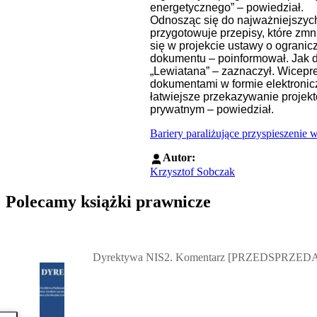
energetycznego” – powiedział.
Odnosząc się do najważniejszych
przygotowuje przepisy, które zm
się w projekcie ustawy o ogranic
dokumentu – poinformował. Jak d
„Lewiatana” – zaznaczył.
Wicepre
dokumentami w formie elektronic
łatwiejsze przekazywanie proje
prywatnym – powiedział.
Bariery paraliżujące przyspieszeni
Autor:
Krzysztof Sobczak
Polecamy książki prawnicze
Przejdź do: Dyrektywa NIS2. Komentarz [PRZEDSPRZEDAŻ] ebook,
Dyrektywa NIS2. Komentarz [PRZEDSPRZEDA