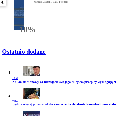
Mateusz Jakubik, Rafał Prabucki
Poprzednia książka
10%
Rabatu
Ostatnio dodane
10:46
Przejdź do artykułu:
Zakaz stadionowy za niezajęcie swojego miejsca, przepisy wymagają 
09:23
Przejdź do artykułu:
Będzie więcej przesłanek do zawieszenia działania kancelarii notarialn