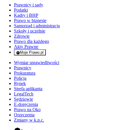
Prawnicy i sądy
Podatki
Kadry i BHP
Prawo w biznesie
Samorząd i administracja
Szkoły i uczelnie
Zdrowie
Prawo dla każdego
Akty Prawne
Moje Prawo.pl
- rejestracja i logowanie do serwisu
Wymiar sprawiedliwości
Prawnicy
Prokuratura
Policja
Rynek
Strefa aplikanta
LegalTech
Sędziowie
E-doręczenia
Prawo na Oko
Orzeczenia
Zmiany w k.p.c.