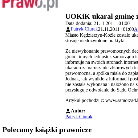
UOKiK ukarał gminę 
Data dodania: 21.11.2011 | 01:00
Patryk Ciurak
21.11.2011 | 01:00
A
Miasto Kędzierzyn-Koźle zostało uk
stosuje niedozwolone praktyki.
Za niewykonanie prawomocnych decyz
gmin i innych jednostek samorządu te
informuje na swoich stronach inter
ukarano za naruszanie zbiorowych i
prawomocna, a spółka miała do zapłat
Jednak, jak wynikło z informacji po
nie została wykonana i nałożono na s
przysługuje odwołanie do Sądu Och
Artykuł pochodzi z: www.samorzad.l
Autor:
Patryk Ciurak
Polecamy książki prawnicze