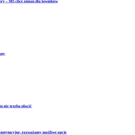
bory – MS chce zmian dla ławników
any
 nie trzeba płacić
konstytucyjne, rozważamy możliwe opcje