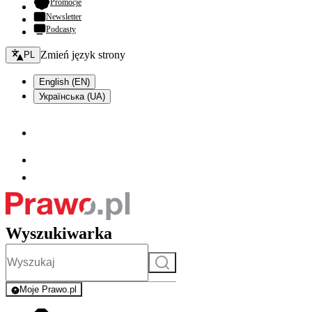
- otwiera się w nowej karcie
Promocje
Newsletter
Podcasty
Zmień język - bieżący:
Zmień język strony
PL
English (EN)
Українська (UA)
Wyszukiwarka
Szukaj
Moje Prawo.pl
- rejestracja i logowanie do serwisu