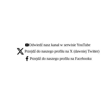
Odwiedź nasz kanał w serwisie YouTube
Youtube - otwiera się w nowej karcie
Przejdź do naszego profilu na X (dawniej Twitter)
X - otwiera się w nowej karcie
Przejdź do naszego profilu na Facebooku
Facebook - otwiera się w nowej karcie