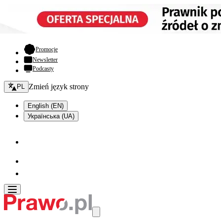
- otwiera się w nowej karcie
Promocje
Newsletter
Podcasty
Zmień język - bieżący:
Zmień język strony
PL
English (EN)
Українська (UA)