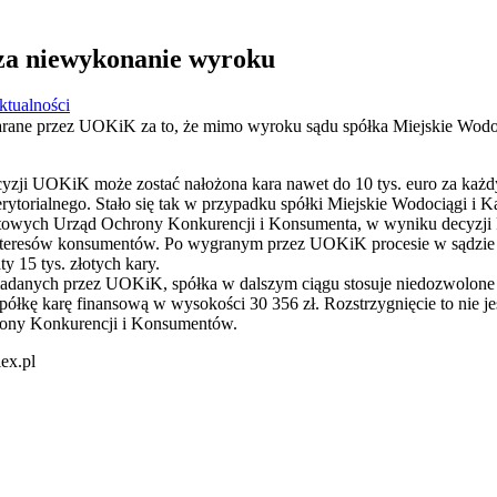
za niewykonanie wyroku
ktualności
arane przez UOKiK za to, że mimo wyroku sądu spółka Miejskie Wodoc
ji UOKiK może zostać nałożona kara nawet do 10 tys. euro za każdy 
rytorialnego. Stało się tak w przypadku spółki Miejskie Wodociągi i K
netowych Urząd Ochrony Konkurencji i Konsumenta, w wyniku decyzji
nteresów konsumentów. Po wygranym przez UOKiK procesie w sądzie ad
y 15 tys. złotych kary.
siadanych przez UOKiK, spółka w dalszym ciągu stosuje niedozwolone 
półkę karę finansową w wysokości 30 356 zł. Rozstrzygnięcie to nie j
rony Konkurencji i Konsumentów.
ex.pl