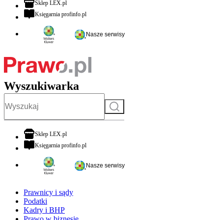
otwiera się w nowej karcie
Sklep LEX.pl
otwiera się w nowej karcie
Księgarnia profinfo.pl
Nasze serwisy
Wyszukiwarka
Szukaj
otwiera się w nowej karcie
Sklep LEX.pl
otwiera się w nowej karcie
Księgarnia profinfo.pl
Nasze serwisy
Prawnicy i sądy
Podatki
Kadry i BHP
Prawo w biznesie