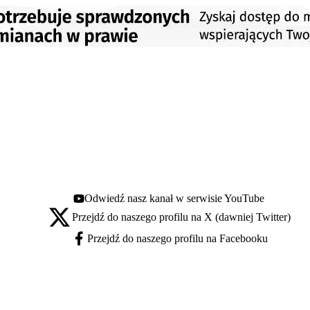
Odwiedź nasz kanał w serwisie YouTube
Youtube - otwiera się w nowej karcie
Przejdź do naszego profilu na X (dawniej Twitter)
X - otwiera się w nowej karcie
Przejdź do naszego profilu na Facebooku
Facebook - otwiera się w nowej karcie