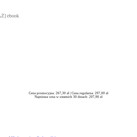
 Mateusz Jakubik, Rafał Prabucki - otwiera się w nowym oknie
Ż] ebook
Cena promocyjna: 267,30 zł |
Cena regularna: 297,00 zł
Najniższa cena w ostatnich 30 dniach: 207,90 zł