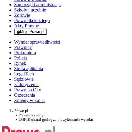
Samorząd i administracja
Szkoły i uczelnie
Zdrowie
Prawo dla każdego
Akty Prawne
Moje Prawo.pl
- rejestracja i logowanie do serwisu
Wymiar sprawiedliwości
Prawnicy
Prokuratura
Policja
Rynek
Strefa aplikanta
LegalTech
Sędziowie
E-doręczenia
Prawo na Oko
Orzeczenia
Zmiany w k.p.c.
Prawo.pl
Prawnicy i sądy
UOKiK ukarał gminę za niewykonanie wyroku