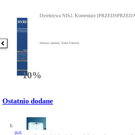
Przejdź do: Dyrektywa NIS2. Komentarz [PRZEDSPRZEDAŻ] ebook,
Dyrektywa NIS2. Komentarz [PRZEDSPRZEDA
Mateusz Jakubik, Rafał Prabucki
Poprzednia książka
10%
Rabatu
Ostatnio dodane
16:10