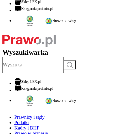
otwiera się w nowej karcie
Sklep LEX.pl
otwiera się w nowej karcie
Księgarnia profinfo.pl
Nasze serwisy
Wyszukiwarka
Szukaj
otwiera się w nowej karcie
Sklep LEX.pl
otwiera się w nowej karcie
Księgarnia profinfo.pl
Nasze serwisy
Prawnicy i sądy
Podatki
Kadry i BHP
Prawo w biznesie