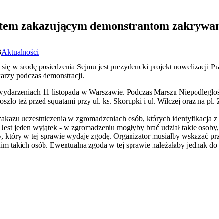
ektem zakazującym demonstrantom zakrywan
3
Aktualności
ię w środę posiedzenia Sejmu jest prezydencki projekt nowelizacji P
rzy podczas demonstracji.
wydarzeniach 11 listopada w Warszawie. Podczas Marszu Niepodległośc
szło też przed squatami przy ul. ks. Skorupki i ul. Wilczej oraz na pl.
kazu uczestniczenia w zgromadzeniach osób, których identyfikacja z
 Jest jeden wyjątek - w zgromadzeniu mogłyby brać udział takie osoby, j
, który w tej sprawie wydaje zgodę. Organizator musiałby wskazać p
im takich osób. Ewentualna zgoda w tej sprawie należałaby jednak do 