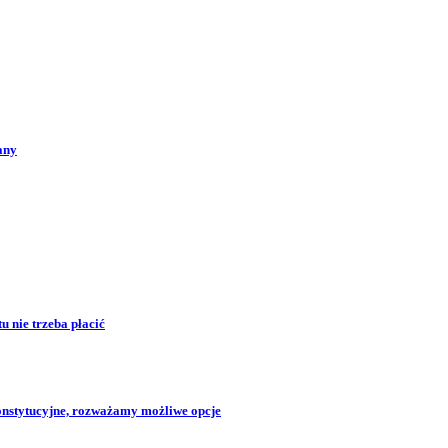
any
 nie trzeba płacić
konstytucyjne, rozważamy możliwe opcje