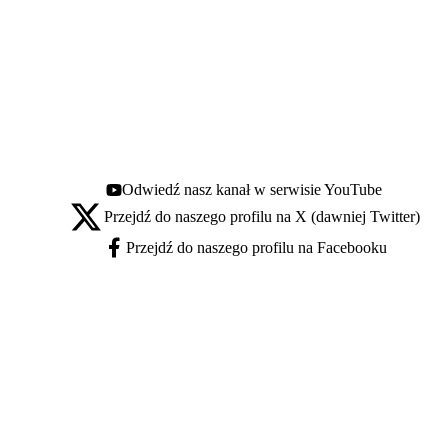
Odwiedź nasz kanał w serwisie YouTube
Youtube - otwiera się w nowej karcie
Przejdź do naszego profilu na X (dawniej Twitter)
X - otwiera się w nowej karcie
Przejdź do naszego profilu na Facebooku
Facebook - otwiera się w nowej karcie