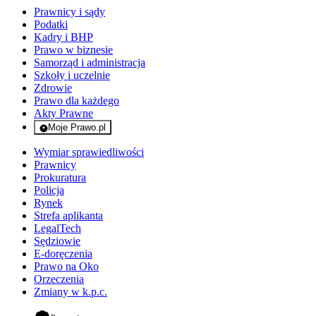
Prawnicy i sądy
Podatki
Kadry i BHP
Prawo w biznesie
Samorząd i administracja
Szkoły i uczelnie
Zdrowie
Prawo dla każdego
Akty Prawne
Moje Prawo.pl
- rejestracja i logowanie do serwisu
Wymiar sprawiedliwości
Prawnicy
Prokuratura
Policja
Rynek
Strefa aplikanta
LegalTech
Sędziowie
E-doręczenia
Prawo na Oko
Orzeczenia
Zmiany w k.p.c.