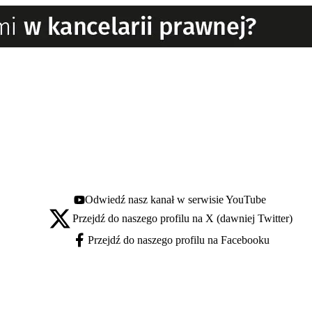
Odwiedź nasz kanał w serwisie YouTube
Youtube - otwiera się w nowej karcie
Przejdź do naszego profilu na X (dawniej Twitter)
X - otwiera się w nowej karcie
Przejdź do naszego profilu na Facebooku
Facebook - otwiera się w nowej karcie