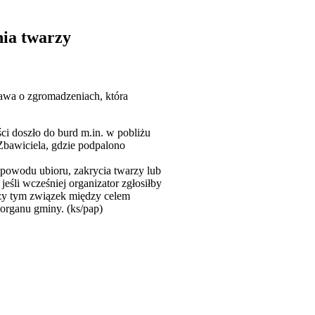
ia twarzy
rawa o zgromadzeniach, która
i doszło do burd m.in. w pobliżu
 Zbawiciela, gdzie podpalono
 powodu ubioru, zakrycia twarzy lub
eśli wcześniej organizator zgłosiłby
rzy tym związek między celem
organu gminy. (ks/pap)