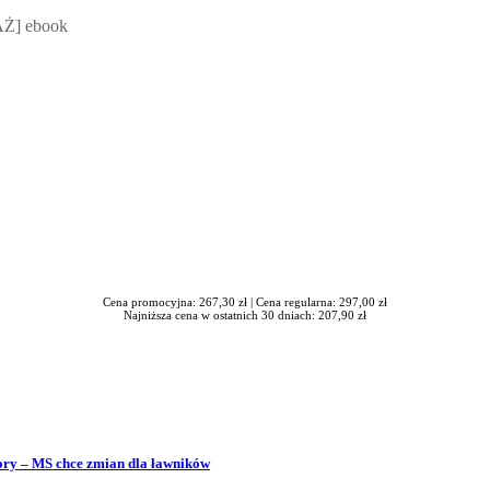
 Mateusz Jakubik, Rafał Prabucki - otwiera się w nowym oknie
Ż] ebook
Cena promocyjna: 267,30 zł |
Cena regularna: 297,00 zł
Najniższa cena w ostatnich 30 dniach: 207,90 zł
bory – MS chce zmian dla ławników