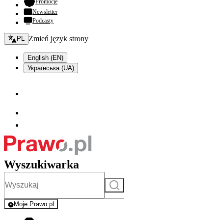
- otwiera się w nowej karcie
Promocje
Newsletter
Podcasty
Zmień język - bieżący:
Zmień język strony
PL
English (EN)
Українська (UA)
Wyszukiwarka
Szukaj
Moje Prawo.pl
- rejestracja i logowanie do serwisu