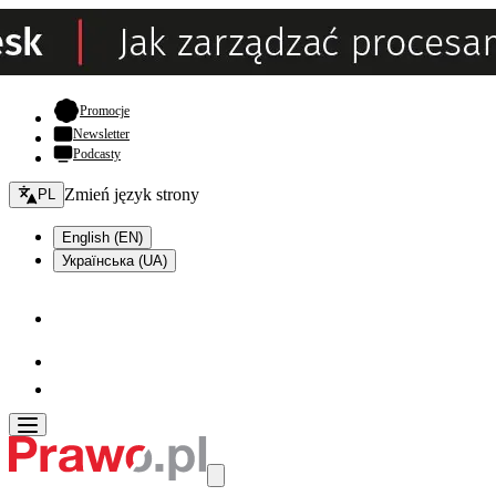
- otwiera się w nowej karcie
Promocje
Newsletter
Podcasty
Zmień język - bieżący:
Zmień język strony
PL
English (EN)
Українська (UA)