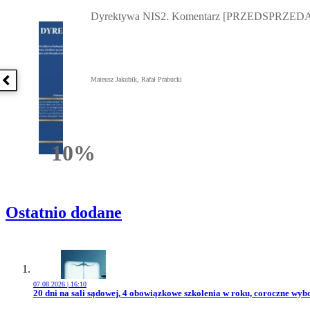
Przejdź do: Dyrektywa NIS2. Komentarz [PRZEDSPRZEDAŻ] ebook,
Dyrektywa NIS2. Komentarz [PRZEDSPRZEDA
Mateusz Jakubik, Rafał Prabucki
Poprzednia książka
10%
Rabatu
Ostatnio dodane
07.08.2026 | 16:10
Przejdź do artykułu:
20 dni na sali sądowej, 4 obowiązkowe szkolenia w roku, coroczne wy