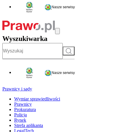
Nasze serwisy
Wyszukiwarka
Szukaj
Nasze serwisy
Prawnicy i sądy
Wymiar sprawiedliwości
Prawnicy
Prokuratura
Policja
Rynek
Strefa aplikanta
LegalTech