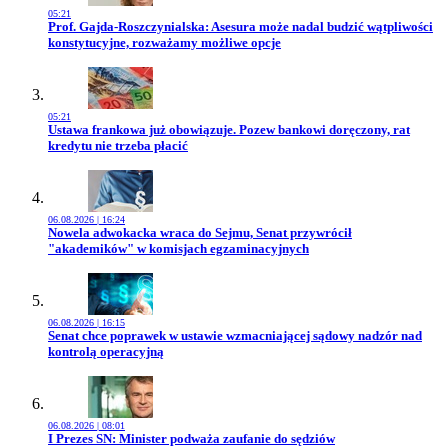
05:21
Przejdź do artykułu:
Prof. Gajda-Roszczynialska: Asesura może nadal budzić wątpliwości
konstytucyjne, rozważamy możliwe opcje
05:21
Przejdź do artykułu:
Ustawa frankowa już obowiązuje. Pozew bankowi doręczony, rat
kredytu nie trzeba płacić
06.08.2026 | 16:24
Przejdź do artykułu:
Nowela adwokacka wraca do Sejmu, Senat przywrócił
"akademików" w komisjach egzaminacyjnych
06.08.2026 | 16:15
Przejdź do artykułu:
Senat chce poprawek w ustawie wzmacniającej sądowy nadzór nad
kontrolą operacyjną
06.08.2026 | 08:01
Przejdź do artykułu:
I Prezes SN: Minister podważa zaufanie do sędziów