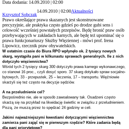
Data dodania: 14.09.2010 | 02:00
14.09.2010 | 02:00
Aktualności
Krzysztof Sobczak
Prawo określające prawa skazanych jest skonstruowane
precyzyjnie, ale praktyka często gdzieś po drodze gubi sens i
celowość wcześniej powstałych przepisów. Będę bronić praw osób
przebywających w zakładach karnych, ale będę też upominać się o
prawa funkcjonariuszy Służby Więziennej - mówi prof. Irena
Lipowicz, rzecznik praw obywatelskich.
W ostatnim czasie do Biura RPO wpłynęło ok. 2 tysięcy nowych
skarg, wystąpiła pani w kilkunastu sprawach generalnych. Ile z nich
dotyczyło więziennictwa?
Wśród tych 2 tysięcy skarg 300 dotyczyło prawa karnego wykonawczego,
co stanowi 16 proc., czyli dosyć sporo. 37 skarg dotykało spraw socjalno-
bytowych, 33 - przepustek, 25 – leczenia, 17 – transportu. Więźniowie
skarżyli się też często na decyzje sędziów.
A na przeludnienie cel?
Bezpośrednio nie, ale w sposób zawoalowany tak. Osadzeni często
skarżą się na przykład na likwidację świetlic w związku z przeludnieniem.
Piszą, że muszą przez to spędzać 24 godziny w celi.
Jakimi najważniejszymi kwestiami dotyczącymi więziennictwa
zamierza pani zająć się w pierwszym rzędzie? Które zadania będą
dla pani priorytetowe?