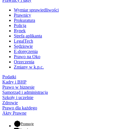
Prawnicy i sądy
Wymiar sprawiedliwości
Prawnicy
Prokuratura
Policja
Rynek
Strefa aplikanta
LegalTech
Sędziowie
E-doręczenia
Prawo na Oko
Orzeczenia
Zmiany w k.p.c.
Podatki
Kadry i BHP
Prawo w biznesie
Samorząd i administracja
Szkoły i uczelnie
Zdrowie
Prawo dla każdego
Akty Prawne
- otwiera się w nowej karcie
Promocje