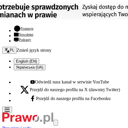
- otwiera się w nowej karcie
Promocje
Newsletter
Podcasty
Zmień język - bieżący:
Zmień język strony
PL
English (EN)
Українська (UA)
Odwiedź nasz kanał w serwisie YouTube
Youtube - otwiera się w nowej karcie
Przejdź do naszego profilu na X (dawniej Twitter)
X - otwiera się w nowej karcie
Przejdź do naszego profilu na Facebooku
Facebook - otwiera się w nowej karcie