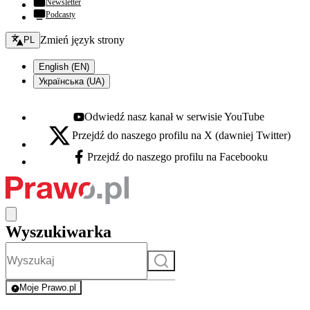
Newsletter
Podcasty
Zmień język - bieżący:
Zmień język strony
PL
English (EN)
Українська (UA)
Odwiedź nasz kanał w serwisie YouTube
Youtube - otwiera się w nowej karcie
Przejdź do naszego profilu na X (dawniej Twitter)
X - otwiera się w nowej karcie
Przejdź do naszego profilu na Facebooku
Facebook - otwiera się w nowej karcie
Wyszukiwarka
Szukaj
Moje Prawo.pl
- rejestracja i logowanie do serwisu