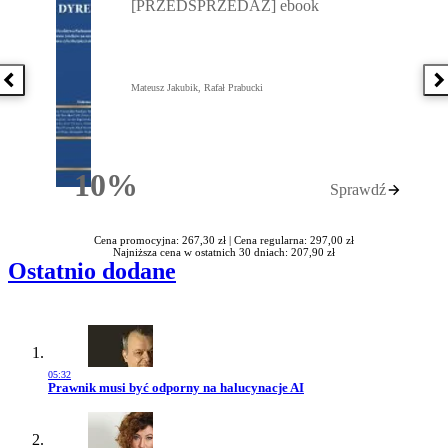
[PRZEDSPRZEDAŻ] ebook
Poprzednia książka
N
Mateusz Jakubik, Rafał Prabucki
10%
Sprawdź
Rabatu
Cena promocyjna: 267,30 zł |
Cena regularna: 297,00 zł
Najniższa cena w ostatnich 30 dniach: 207,90 zł
Ostatnio dodane
05:32
Przejdź do artykułu:
Prawnik musi być odporny na halucynacje AI