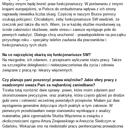
Między innymi będę bronić praw funkcjonariuszy. W porównaniu z innymi
krajami europejskimi, w Polsce do ombudsmana wpływa z ich strony
naprawdę niewielka liczba skarg. Częściej w naszym Biurze pomocy
szukają policjanci. Chciałabym, żeby funkcjonariusze SW wiedzieli, że
rzecznik jest także dla nich. Wiem, że w każdej służbie mundurowej są
ścisłe zależności służbowe, wiele stresu i zawsze występuje pole do
pewnych nadużyć. Dlatego chcę uruchomić - prawdopodobnie na początku
przyszłego roku – specjalny telefon zaufania dla pracowników i
funkcjonariuszy tych służb.
Na co najczęściej skarżą się funkcjonariusze SW?
Na niezgodne, ich zdaniem, z przepisami wyliczanie stażu pracy. Także
na szczególne dolegliwości i niebezpieczeństwa dla życia i zdrowia
związane z pracą np. lekarzy więziennych.
Czy planuje pani poszerzyć prawa więźniów? Jakie sfery pracy z
osadzonymi uważa Pani za najbardziej zaniedbane?
Trzeba tutaj rozróżnić dwie sprawy: prawo, które moim zdaniem jest
skonstruowane precyzyjnie, oraz praktykę, która często gdzieś po drodze
gubi sens i celowość wcześniej powstałych przepisów. Miałam już dwa
wystąpienia generalne dotyczące złych praktyk w tym zakresie. W
pierwszym przedstawiłam swoje stanowisko wynikające z analizy
materiałów, jakie zgromadziła Służba Więzienna w związku z
okolicznościami zgonu Artura Zirajewskiego w Areszcie Śledczym w
Gdańsku. Wskazuje ono na niedostatki pracy penitencjarnej prowadzonej