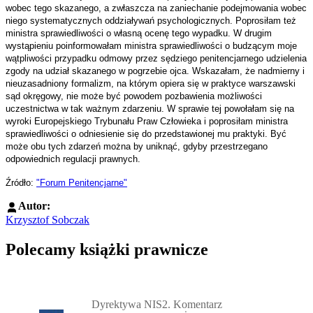
wobec tego skazanego, a zwłaszcza na zaniechanie podejmowania wobec
niego systematycznych oddziaływań psychologicznych. Poprosiłam też
ministra sprawiedliwości o własną ocenę tego wypadku. W drugim
wystąpieniu poinformowałam ministra sprawiedliwości o budzącym moje
wątpliwości przypadku odmowy przez sędziego penitencjarnego udzielenia
zgody na udział skazanego w pogrzebie ojca. Wskazałam, że nadmierny i
nieuzasadniony formalizm, na którym opiera się w praktyce warszawski
sąd okręgowy, nie może być powodem pozbawienia możliwości
uczestnictwa w tak ważnym zdarzeniu. W sprawie tej powołałam się na
wyroki Europejskiego Trybunału Praw Człowieka i poprosiłam ministra
sprawiedliwości o odniesienie się do przedstawionej mu praktyki. Być
może obu tych zdarzeń można by uniknąć, gdyby przestrzegano
odpowiednich regulacji prawnych.
Źródło:
"Forum Penitencjarne"
Autor:
Krzysztof Sobczak
Polecamy książki prawnicze
Przejdź do: Dyrektywa NIS2. Komentarz [PRZEDSPRZEDAŻ] ebook,
Dyrektywa NIS2. Komentarz