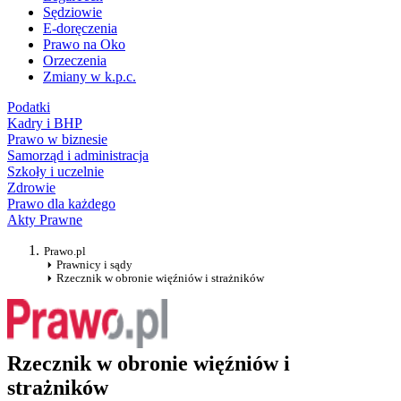
Sędziowie
E-doręczenia
Prawo na Oko
Orzeczenia
Zmiany w k.p.c.
Podatki
Kadry i BHP
Prawo w biznesie
Samorząd i administracja
Szkoły i uczelnie
Zdrowie
Prawo dla każdego
Akty Prawne
Prawo.pl
Prawnicy i sądy
Rzecznik w obronie więźniów i strażników
Rzecznik w obronie więźniów i
strażników