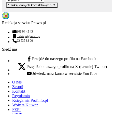
Szukaj danych kontaktowych
Redakcja serwisu Prawo.pl
801 04 45 45
Numer telefonu:
redakcja@prawo.pl
Adres email:
22 535 88 00
Numer telefonu:
Śledź nas
Przejdź do naszego profilu na Facebooku
facebook - otwiera się w nowej karcie
Przejdź do naszego profilu na X (dawniej Twitter)
x - otwiera się w nowej karcie
Odwiedź nasz kanał w serwisie YouTube
youtube - otwiera się w nowej karcie
O nas
Zespół
Kontakt
Regulamin
Księgarnia Profinfo.pl
Wolters Kluwer
FEPI