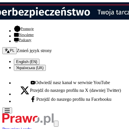
- otwiera się w nowej karcie
Promocje
Newsletter
Podcasty
Zmień język - bieżący:
Zmień język strony
PL
English (EN)
Українська (UA)
Odwiedź nasz kanał w serwisie YouTube
Youtube - otwiera się w nowej karcie
Przejdź do naszego profilu na X (dawniej Twitter)
X - otwiera się w nowej karcie
Przejdź do naszego profilu na Facebooku
Facebook - otwiera się w nowej karcie