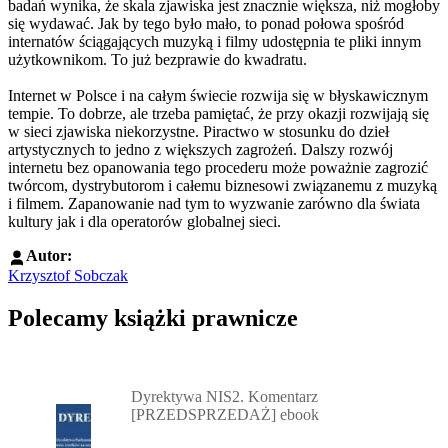
badań wynika, że skala zjawiska jest znacznie większa, niż mogłoby
się wydawać. Jak by tego było mało, to ponad połowa spośród
internatów ściągających muzyką i filmy udostępnia te pliki innym
użytkownikom. To już bezprawie do kwadratu.
Internet w Polsce i na całym świecie rozwija się w błyskawicznym
tempie. To dobrze, ale trzeba pamiętać, że przy okazji rozwijają się
w sieci zjawiska niekorzystne. Piractwo w stosunku do dzieł
artystycznych to jedno z większych zagrożeń. Dalszy rozwój
internetu bez opanowania tego procederu może poważnie zagrozić
twórcom, dystrybutorom i całemu biznesowi związanemu z muzyką
i filmem. Zapanowanie nad tym to wyzwanie zarówno dla świata
kultury jak i dla operatorów globalnej sieci.
Autor:
Krzysztof Sobczak
Polecamy książki prawnicze
Przejdź do: Dyrektywa NIS2. Komentarz [PRZEDSPRZEDAŻ] ebook,
Dyrektywa NIS2. Komentarz
[PRZEDSPRZEDAŻ] ebook