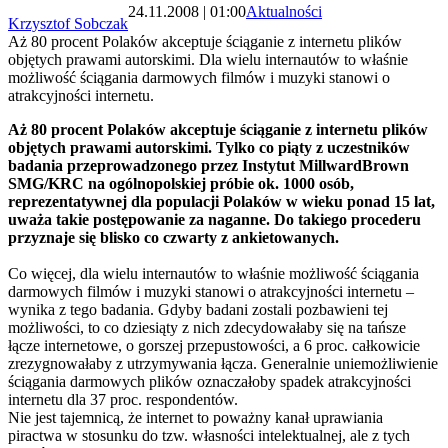
24.11.2008 | 01:00
Aktualności
Krzysztof Sobczak
Aż 80 procent Polaków akceptuje ściąganie z internetu plików
objętych prawami autorskimi. Dla wielu internautów to właśnie
możliwość ściągania darmowych filmów i muzyki stanowi o
atrakcyjności internetu.
Aż 80 procent Polaków akceptuje ściąganie z internetu plików
objętych prawami autorskimi. Tylko co piąty z uczestników
badania przeprowadzonego przez Instytut MillwardBrown
SMG/KRC na ogólnopolskiej próbie ok. 1000 osób,
reprezentatywnej dla populacji Polaków w wieku ponad 15 lat,
uważa takie postępowanie za naganne. Do takiego procederu
przyznaje się blisko co czwarty z ankietowanych.
Co więcej, dla wielu internautów to właśnie możliwość ściągania
darmowych filmów i muzyki stanowi o atrakcyjności internetu –
wynika z tego badania. Gdyby badani zostali pozbawieni tej
możliwości, to co dziesiąty z nich zdecydowałaby się na tańsze
łącze internetowe, o gorszej przepustowości, a 6 proc. całkowicie
zrezygnowałaby z utrzymywania łącza. Generalnie uniemożliwienie
ściągania darmowych plików oznaczałoby spadek atrakcyjności
internetu dla 37 proc. respondentów.
Nie jest tajemnicą, że internet to poważny kanał uprawiania
piractwa w stosunku do tzw. własności intelektualnej, ale z tych