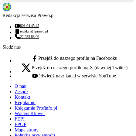
Redakcja serwisu Prawo.pl
801 04 45 45
Numer telefonu:
redakcja@prawo.pl
Adres email:
22 535 88 00
Numer telefonu:
Śledź nas
Przejdź do naszego profilu na Facebooku
facebook - otwiera się w nowej karcie
Przejdź do naszego profilu na X (dawniej Twitter)
x - otwiera się w nowej karcie
Odwiedź nasz kanał w serwisie YouTube
youtube - otwiera się w nowej karcie
O nas
Zespół
Kontakt
Regulamin
Księgarnia Profinfo.pl
Wolters Kluwer
FEPI
FPOP
Mapa strony
Polityka prywatności