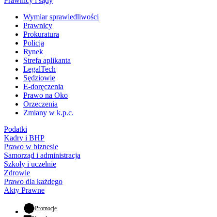
Prawnicy i sądy
Wymiar sprawiedliwości
Prawnicy
Prokuratura
Policja
Rynek
Strefa aplikanta
LegalTech
Sędziowie
E-doręczenia
Prawo na Oko
Orzeczenia
Zmiany w k.p.c.
Podatki
Kadry i BHP
Prawo w biznesie
Samorząd i administracja
Szkoły i uczelnie
Zdrowie
Prawo dla każdego
Akty Prawne
- otwiera się w nowej karcie
Promocje