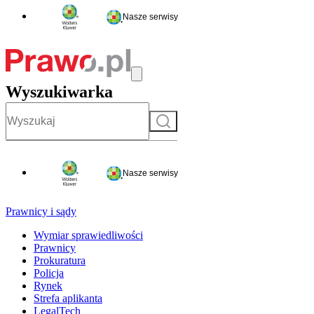
Nasze serwisy
Wyszukiwarka
Szukaj
Nasze serwisy
Prawnicy i sądy
Wymiar sprawiedliwości
Prawnicy
Prokuratura
Policja
Rynek
Strefa aplikanta
LegalTech