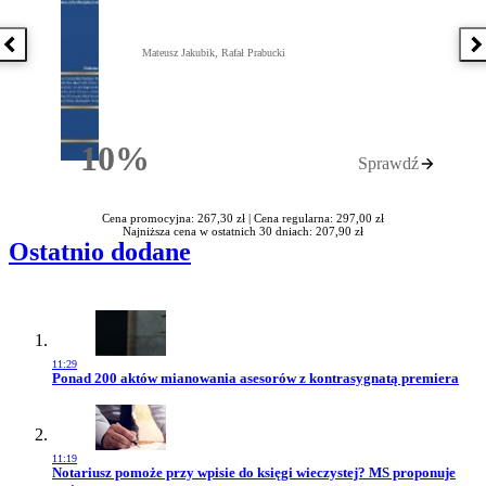
Poprzednia książka
N
Mateusz Jakubik, Rafał Prabucki
10%
Sprawdź
Rabatu
Cena promocyjna: 267,30 zł |
Cena regularna: 297,00 zł
Najniższa cena w ostatnich 30 dniach: 207,90 zł
Ostatnio dodane
11:29
Przejdź do artykułu:
Ponad 200 aktów mianowania asesorów z kontrasygnatą premiera
11:19
Przejdź do artykułu:
Notariusz pomoże przy wpisie do księgi wieczystej? MS proponuje