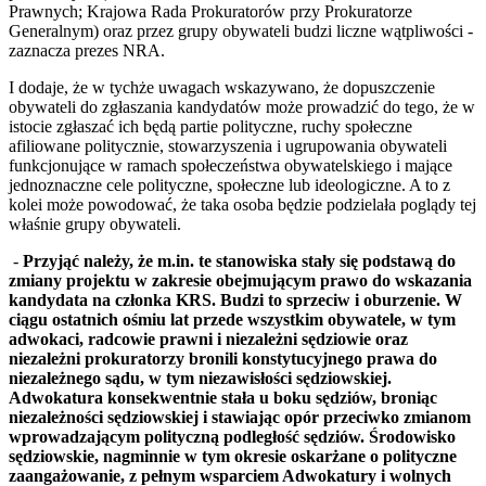
Prawnych; Krajowa Rada Prokuratorów przy Prokuratorze
Generalnym) oraz przez grupy obywateli budzi liczne wątpliwości -
zaznacza prezes NRA.
I dodaje, że w tychże uwagach wskazywano, że dopuszczenie
obywateli do zgłaszania kandydatów może prowadzić do tego, że w
istocie zgłaszać ich będą partie polityczne, ruchy społeczne
afiliowane politycznie, stowarzyszenia i ugrupowania obywateli
funkcjonujące w ramach społeczeństwa obywatelskiego i mające
jednoznaczne cele polityczne, społeczne lub ideologiczne. A to z
kolei może powodować, że taka osoba będzie podzielała poglądy tej
właśnie grupy obywateli.
-
Przyjąć należy, że m.in. te stanowiska stały się podstawą do
zmiany projektu w zakresie obejmującym prawo do wskazania
kandydata na członka KRS. Budzi to sprzeciw i oburzenie. W
ciągu ostatnich ośmiu lat przede wszystkim obywatele, w tym
adwokaci, radcowie prawni i niezależni sędziowie oraz
niezależni prokuratorzy bronili konstytucyjnego prawa do
niezależnego sądu, w tym niezawisłości sędziowskiej.
Adwokatura konsekwentnie stała u boku sędziów, broniąc
niezależności sędziowskiej i stawiając opór przeciwko zmianom
wprowadzającym polityczną podległość sędziów. Środowisko
sędziowskie, nagminnie w tym okresie oskarżane o polityczne
zaangażowanie, z pełnym wsparciem Adwokatury i wolnych