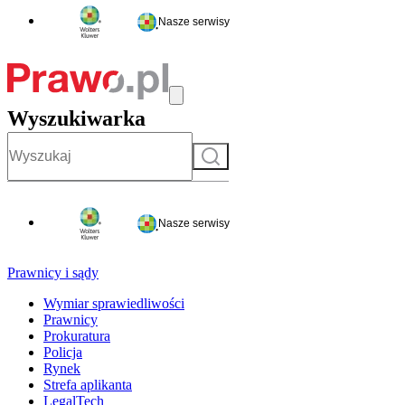
Nasze serwisy
Wyszukiwarka
Szukaj
Nasze serwisy
Prawnicy i sądy
Wymiar sprawiedliwości
Prawnicy
Prokuratura
Policja
Rynek
Strefa aplikanta
LegalTech