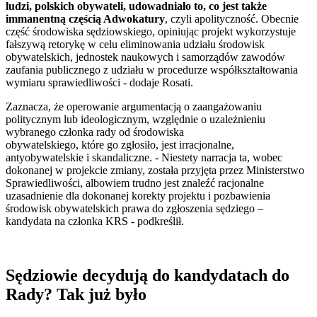
ludzi, polskich obywateli, udowadniało to, co jest także
immanentną częścią Adwokatury
, czyli apolityczność. Obecnie
część środowiska sędziowskiego, opiniując projekt wykorzystuje
fałszywą retorykę w celu eliminowania udziału środowisk
obywatelskich, jednostek naukowych i samorządów zawodów
zaufania publicznego z udziału w procedurze współkształtowania
wymiaru sprawiedliwości - dodaje Rosati.
Zaznacza, że operowanie argumentacją o zaangażowaniu
politycznym lub ideologicznym, względnie o uzależnieniu
wybranego członka rady od środowiska
obywatelskiego, które go zgłosiło, jest irracjonalne,
antyobywatelskie i skandaliczne. - Niestety narracja ta, wobec
dokonanej w projekcie zmiany, została przyjęta przez Ministerstwo
Sprawiedliwości, albowiem trudno jest znaleźć racjonalne
uzasadnienie dla dokonanej korekty projektu i pozbawienia
środowisk obywatelskich prawa do zgłoszenia sędziego –
kandydata na członka KRS - podkreślił.
Sędziowie decydują do kandydatach do
Rady? Tak już było