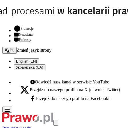
- otwiera się w nowej karcie
Promocje
Newsletter
Podcasty
Zmień język - bieżący:
Zmień język strony
PL
English (EN)
Українська (UA)
Odwiedź nasz kanał w serwisie YouTube
Youtube - otwiera się w nowej karcie
Przejdź do naszego profilu na X (dawniej Twitter)
X - otwiera się w nowej karcie
Przejdź do naszego profilu na Facebooku
Facebook - otwiera się w nowej karcie