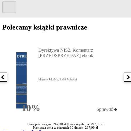
Kolejny slide
Polecamy książki prawnicze
Przejdź do: Dyrektywa NIS2. Komentarz [PRZEDSPRZEDAŻ] ebook,
Dyrektywa NIS2. Komentarz
[PRZEDSPRZEDAŻ] ebook
Poprzednia książka
N
Mateusz Jakubik, Rafał Prabucki
10%
Sprawdź
Rabatu
Cena promocyjna: 267,30 zł |
Cena regularna: 297,00 zł
Najniższa cena w ostatnich 30 dniach: 207,90 zł