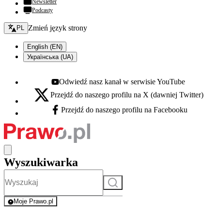
Newsletter
Podcasty
Zmień język - bieżący:
Zmień język strony
PL
English (EN)
Українська (UA)
Odwiedź nasz kanał w serwisie YouTube
Youtube - otwiera się w nowej karcie
Przejdź do naszego profilu na X (dawniej Twitter)
X - otwiera się w nowej karcie
Przejdź do naszego profilu na Facebooku
Facebook - otwiera się w nowej karcie
Wyszukiwarka
Szukaj
Moje Prawo.pl
- rejestracja i logowanie do serwisu