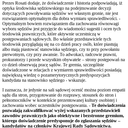
Prezes Rosati dodaje, że doświadczenie i historia podpowiadają, iż
optyka środowiska sędziowskiego na podejmowanie decyzji
dotyczących powoływania sędziów we własnym gronie, nie jest
rozwiązaniem optymalnym dla dobra wymiaru sprawiedliwości. -
Optymalnym bowiem rozwiązaniem dla zachowania równowagi
wyboru sędziów jest przyjęcie do wiadomości sugestii i ocen tych
środowisk prawniczych, które aktywnie uczestniczą w
postępowaniach sądowych. Bo właśnie przedstawiciele tych
środowisk przyglądają się na co dzień pracy osób, które piastują
albo mają piastować stanowiska sędziego, czy to przy powołaniu
pierwotnym, czy przy awansie. To adwokaci, radcowie prawni,
prokuratorzy i przede wszystkim obywatele – strony postępowań na
co dzień obserwują pracę sądów. Te gremia, szczególnie
doświadczone w relacjach z wymiarem sprawiedliwości posiadają
największą wiedzę o pozamerytorycznych predyspozycjach
kandydata na stanowisko sędziego - wskazuje.
I zaznacza, że jedynie na sali sądowej ocenić można poziom empatii
sądu dla stron, przygotowanie do rozprawy, stosunek do stron i
pełnomocników w kontekście prezentowanej kultury osobistej i
zachowania wobec uczestników postępowania. -
Te doświadczenia
pozwalają zakwalifikować wyżej wskazanych przedstawicieli
zawodów prawniczych jako obiektywne i bezstronne gremium,
którego doświadczenie predysponuje do zgłaszania sędziów –
kandydatów na członków Krajowej Rady Sądownictwa.