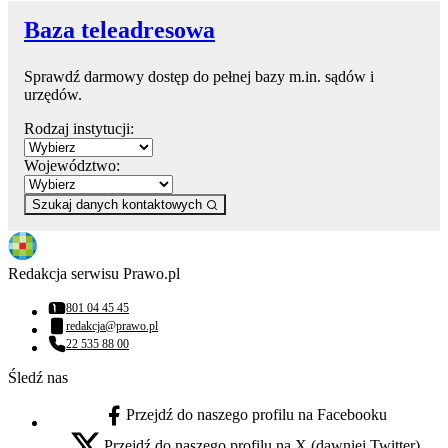
Baza teleadresowa
Sprawdź darmowy dostęp do pełnej bazy m.in. sądów i
urzędów.
Rodzaj instytucji:
Województwo:
Szukaj danych kontaktowych
Redakcja serwisu Prawo.pl
801 04 45 45
Numer telefonu:
redakcja@prawo.pl
Adres email:
22 535 88 00
Numer telefonu:
Śledź nas
Przejdź do naszego profilu na Facebooku
facebook - otwiera się w nowej karcie
Przejdź do naszego profilu na X (dawniej Twitter)