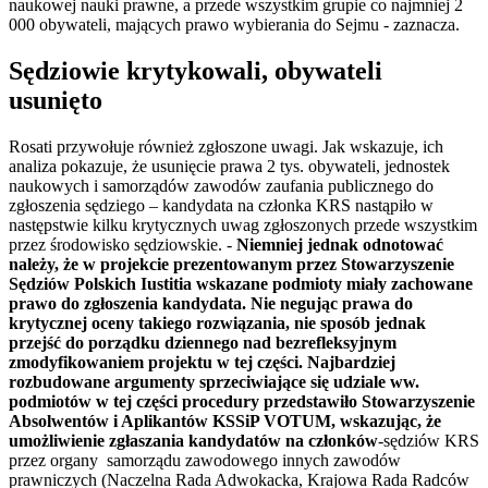
naukowej nauki prawne, a przede wszystkim grupie co najmniej 2
000 obywateli, mających prawo wybierania do Sejmu - zaznacza.
Sędziowie krytykowali, obywateli
usunięto
Rosati przywołuje również zgłoszone uwagi. Jak wskazuje, ich
analiza pokazuje, że usunięcie prawa 2 tys. obywateli, jednostek
naukowych i samorządów zawodów zaufania publicznego do
zgłoszenia sędziego – kandydata na członka KRS nastąpiło w
następstwie kilku krytycznych uwag zgłoszonych przede wszystkim
przez środowisko sędziowskie. -
Niemniej jednak odnotować
należy, że w projekcie prezentowanym przez Stowarzyszenie
Sędziów Polskich Iustitia wskazane podmioty miały zachowane
prawo do zgłoszenia kandydata. Nie negując prawa do
krytycznej oceny takiego rozwiązania, nie sposób jednak
przejść do porządku dziennego nad bezrefleksyjnym
zmodyfikowaniem projektu w tej części. Najbardziej
rozbudowane argumenty sprzeciwiające się udziale ww.
podmiotów w tej części procedury przedstawiło Stowarzyszenie
Absolwentów i Aplikantów KSSiP VOTUM, wskazując, że
umożliwienie zgłaszania kandydatów na członków
-sędziów KRS
przez organy samorządu zawodowego innych zawodów
prawniczych (Naczelna Rada Adwokacka, Krajowa Rada Radców