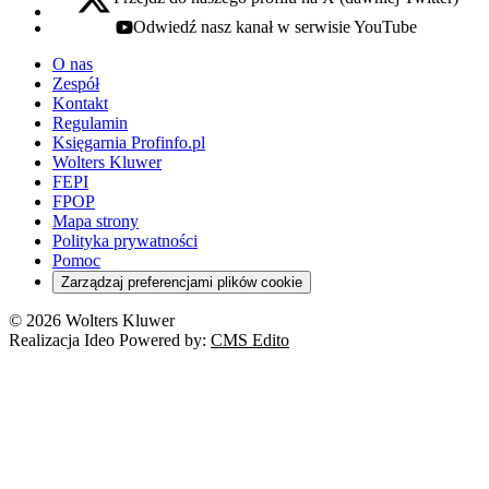
x - otwiera się w nowej karcie
Odwiedź nasz kanał w serwisie YouTube
youtube - otwiera się w nowej karcie
O nas
Zespół
Kontakt
Regulamin
Księgarnia Profinfo.pl
Wolters Kluwer
FEPI
FPOP
Mapa strony
Polityka prywatności
Pomoc
Zarządzaj preferencjami plików cookie
© 2026 Wolters Kluwer
Realizacja Ideo Powered by:
CMS Edito