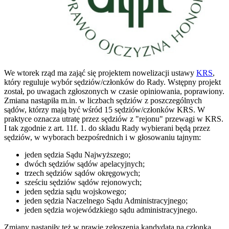
We wtorek rząd ma zająć się projektem nowelizacji ustawy
KRS
,
który reguluje wybór sędziów/członków do Rady. Wstępny projekt
został, po uwagach zgłoszonych w czasie opiniowania, poprawiony.
Zmiana nastąpiła m.in. w liczbach sędziów z poszczególnych
sądów, którzy mają być wśród 15 sędziów/członków KRS. W
praktyce oznacza utratę przez sędziów z "rejonu" przewagi w KRS.
I tak zgodnie z art. 11f. 1. do składu Rady wybierani będą przez
sędziów, w wyborach bezpośrednich i w głosowaniu tajnym:
jeden sędzia Sądu Najwyższego;
dwóch sędziów sądów apelacyjnych;
trzech sędziów sądów okręgowych;
sześciu sędziów sądów rejonowych;
jeden sędzia sądu wojskowego;
jeden sędzia Naczelnego Sądu Administracyjnego;
jeden sędzia wojewódzkiego sądu administracyjnego.
Zmiany nastąpiły też w prawie zgłoszenia kandydata na członka