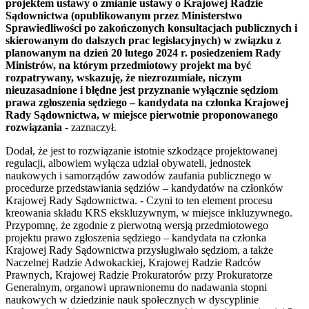
projektem ustawy o zmianie ustawy o Krajowej Radzie
Sądownictwa (opublikowanym przez Ministerstwo
Sprawiedliwości po zakończonych konsultacjach publicznych i
skierowanym do dalszych prac legislacyjnych) w związku z
planowanym na dzień 20 lutego 2024 r. posiedzeniem Rady
Ministrów, na którym przedmiotowy projekt ma być
rozpatrywany, wskazuję, że niezrozumiałe, niczym
nieuzasadnione i błędne jest przyznanie wyłącznie sędziom
prawa zgłoszenia sędziego – kandydata na członka Krajowej
Rady Sądownictwa, w miejsce pierwotnie proponowanego
rozwiązania
- zaznaczył.
Dodał, że jest to rozwiązanie istotnie szkodzące projektowanej
regulacji, albowiem wyłącza udział obywateli, jednostek
naukowych i samorządów zawodów zaufania publicznego w
procedurze przedstawiania sędziów – kandydatów na członków
Krajowej Rady Sądownictwa. - Czyni to ten element procesu
kreowania składu KRS ekskluzywnym, w miejsce inkluzywnego.
Przypomnę, że zgodnie z pierwotną wersją przedmiotowego
projektu prawo zgłoszenia sędziego – kandydata na członka
Krajowej Rady Sądownictwa przysługiwało sędziom, a także
Naczelnej Radzie Adwokackiej, Krajowej Radzie Radców
Prawnych, Krajowej Radzie Prokuratorów przy Prokuratorze
Generalnym, organowi uprawnionemu do nadawania stopni
naukowych w dziedzinie nauk społecznych w dyscyplinie