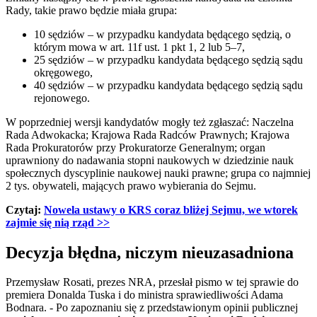
Rady, takie prawo będzie miała grupa:
10 sędziów – w przypadku kandydata będącego sędzią, o
którym mowa w art. 11f ust. 1 pkt 1, 2 lub 5–7,
25 sędziów – w przypadku kandydata będącego sędzią sądu
okręgowego,
40 sędziów – w przypadku kandydata będącego sędzią sądu
rejonowego.
W poprzedniej wersji kandydatów mogły też zgłaszać:
Naczelna
Rada Adwokacka; Krajowa Rada Radców Prawnych; Krajowa
Rada Prokuratorów przy Prokuratorze Generalnym; organ
uprawniony do nadawania stopni naukowych w dziedzinie nauk
społecznych dyscyplinie naukowej nauki prawne; grupa co najmniej
2 tys. obywateli, mających prawo wybierania do Sejmu.
Czytaj:
Nowela ustawy o KRS coraz bliżej Sejmu, we wtorek
zajmie się nią rząd
>>
Decyzja błędna, niczym nieuzasadniona
Przemysław Rosati, prezes NRA, przesłał pismo w tej sprawie do
premiera Donalda Tuska i do ministra sprawiedliwości Adama
Bodnara. - Po zapoznaniu się z przedstawionym opinii publicznej