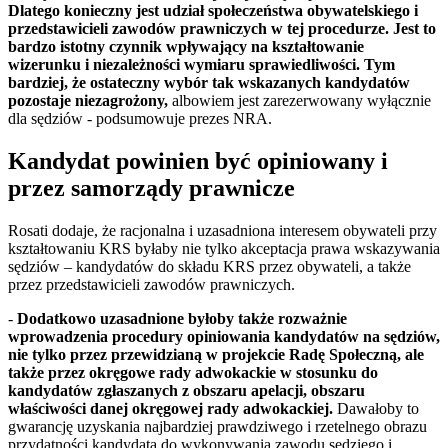
Dlatego konieczny jest udział społeczeństwa obywatelskiego i
przedstawicieli zawodów prawniczych w tej procedurze. Jest to
bardzo istotny czynnik wpływający na kształtowanie
wizerunku i niezależności wymiaru sprawiedliwości. Tym
bardziej, że ostateczny wybór tak wskazanych kandydatów
pozostaje niezagrożony,
albowiem jest zarezerwowany wyłącznie
dla sędziów - podsumowuje prezes NRA.
Kandydat powinien być opiniowany i
przez samorządy prawnicze
Rosati dodaje, że racjonalna i uzasadniona interesem obywateli przy
kształtowaniu KRS byłaby nie tylko akceptacja prawa wskazywania
sędziów – kandydatów do składu KRS przez obywateli, a także
przez przedstawicieli zawodów prawniczych.
-
Dodatkowo uzasadnione byłoby także rozważnie
wprowadzenia procedury opiniowania kandydatów na sędziów,
nie tylko przez przewidzianą w projekcie Radę Społeczną, ale
także przez okręgowe rady adwokackie w stosunku do
kandydatów zgłaszanych z obszaru apelacji, obszaru
właściwości danej okręgowej rady adwokackiej.
Dawałoby to
gwarancję uzyskania najbardziej prawdziwego i rzetelnego obrazu
przydatności kandydata do wykonywania zawodu sędziego i