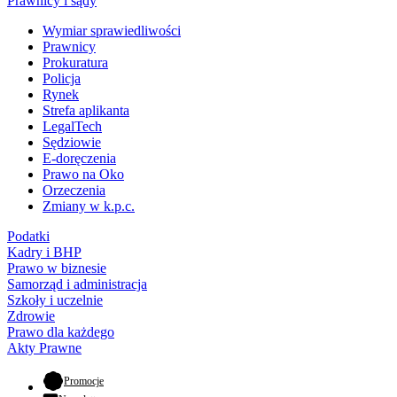
Prawnicy i sądy
Wymiar sprawiedliwości
Prawnicy
Prokuratura
Policja
Rynek
Strefa aplikanta
LegalTech
Sędziowie
E-doręczenia
Prawo na Oko
Orzeczenia
Zmiany w k.p.c.
Podatki
Kadry i BHP
Prawo w biznesie
Samorząd i administracja
Szkoły i uczelnie
Zdrowie
Prawo dla każdego
Akty Prawne
- otwiera się w nowej karcie
Promocje