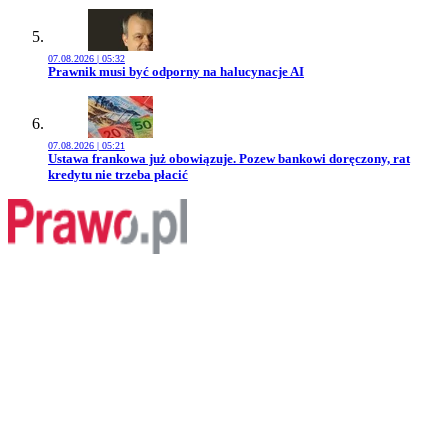
07.08.2026 | 05:32
Przejdź do artykułu:
Prawnik musi być odporny na halucynacje AI
07.08.2026 | 05:21
Przejdź do artykułu:
Ustawa frankowa już obowiązuje. Pozew bankowi doręczony, rat
kredytu nie trzeba płacić