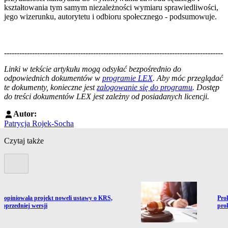
kształtowania tym samym niezależności wymiaru sprawiedliwości,
jego wizerunku, autorytetu i odbioru społecznego - podsumowuje.
--------------------------------------------------------------------------------------
--------------------------------------------------------
Linki w tekście artykułu mogą odsyłać bezpośrednio do
odpowiednich dokumentów w
programie LEX
. Aby móc przeglądać
te dokumenty, konieczne jest
zalogowanie się do programu
. Dostęp
do treści dokumentów LEX jest zależny od posiadanych licencji.
Autor:
Patrycja Rojek-Socha
Czytaj także
Poprzedni slide
ź do artykułu:
Prze
aopiniowała projekt noweli ustawy o KRS,
Pro
poprzedniej wersji
pro