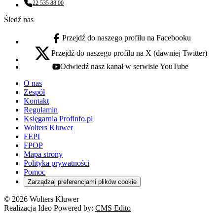
22 535 88 00
Numer telefonu:
Śledź nas
Przejdź do naszego profilu na Facebooku
facebook - otwiera się w nowej karcie
Przejdź do naszego profilu na X (dawniej Twitter)
x - otwiera się w nowej karcie
Odwiedź nasz kanał w serwisie YouTube
youtube - otwiera się w nowej karcie
O nas
Zespół
Kontakt
Regulamin
Księgarnia Profinfo.pl
Wolters Kluwer
FEPI
FPOP
Mapa strony
Polityka prywatności
Pomoc
Zarządzaj preferencjami plików cookie
© 2026 Wolters Kluwer
Realizacja Ideo Powered by:
CMS Edito