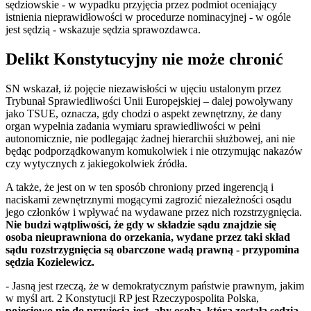
sędziowskie - w wypadku przyjęcia przez podmiot oceniający
istnienia nieprawidłowości w procedurze nominacyjnej - w ogóle
jest sędzią - wskazuje sędzia sprawozdawca.
Delikt Konstytucyjny nie może chronić
SN wskazał, iż pojęcie niezawisłości w ujęciu ustalonym przez
Trybunał Sprawiedliwości Unii Europejskiej – dalej powoływany
jako TSUE, oznacza, gdy chodzi o aspekt zewnętrzny, że dany
organ wypełnia zadania wymiaru sprawiedliwości w pełni
autonomicznie, nie podlegając żadnej hierarchii służbowej, ani nie
będąc podporządkowanym komukolwiek i nie otrzymując nakazów
czy wytycznych z jakiegokolwiek źródła.
A także, że jest on w ten sposób chroniony przed ingerencją i
naciskami zewnętrznymi mogącymi zagrozić niezależności osądu
jego członków i wpływać na wydawane przez nich rozstrzygnięcia.
Nie budzi wątpliwości, że gdy w składzie sądu znajdzie się
osoba nieuprawniona do orzekania, wydane przez taki skład
sądu rozstrzygnięcia są obarczone wadą prawną - przypomina
sędzia Kozielewicz.
- Jasną jest rzeczą, że w demokratycznym państwie prawnym, jakim
w myśl art. 2 Konstytucji RP jest Rzeczypospolita Polska,
pojęciowo nie do przyjęcia jest, aby osoba, która została sędzią