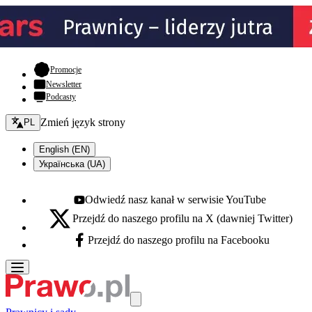
- otwiera się w nowej karcie
Promocje
Newsletter
Podcasty
Zmień język - bieżący:
Zmień język strony
PL
English (EN)
Українська (UA)
Odwiedź nasz kanał w serwisie YouTube
Youtube - otwiera się w nowej karcie
Przejdź do naszego profilu na X (dawniej Twitter)
X - otwiera się w nowej karcie
Przejdź do naszego profilu na Facebooku
Facebook - otwiera się w nowej karcie