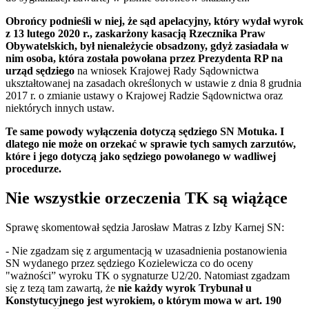
Obrońcy podnieśli w niej, że sąd apelacyjny, który wydał wyrok
z 13 lutego 2020 r., zaskarżony kasacją Rzecznika Praw
Obywatelskich, był nienależycie obsadzony, gdyż zasiadała w
nim osoba, która została powołana przez Prezydenta RP na
urząd sędziego
na wniosek Krajowej Rady Sądownictwa
ukształtowanej na zasadach określonych w ustawie z dnia 8 grudnia
2017 r. o zmianie ustawy o Krajowej Radzie Sądownictwa oraz
niektórych innych ustaw.
Te same powody wyłączenia dotyczą sędziego SN Motuka. I
dlatego nie może on orzekać w sprawie tych samych zarzutów,
które i jego dotyczą jako sędziego powołanego w wadliwej
procedurze.
Nie wszystkie orzeczenia TK są wiążące
Sprawę skomentował sędzia Jarosław Matras z Izby Karnej SN:
- Nie zgadzam się z argumentacją w uzasadnienia postanowienia
SN wydanego przez sędziego Kozielewicza co do oceny
"ważności” wyroku TK o sygnaturze U2/20. Natomiast zgadzam
się z tezą tam zawartą, że
nie każdy wyrok Trybunał u
Konstytucyjnego jest wyrokiem, o którym mowa w art. 190