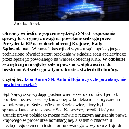
Źródło: iStock
Obrońcy wnieśli o wyłączenie sędziego SN od rozpoznania
sprawy kasacyjnej z uwagi na powołanie sędziego przez
Prezydenta RP na wniosek obecnej Krajowej Rady
Sądownictwa
. W ramach kasacji od wyroku sądu apelacyjnego
podniesiono również zarzut orzekania w składzie sądu apelacyjnego
przez sędziego powołanego na wniosek obecnej KRS.
W odbiorze
zewnętrznym mogłyby zatem powstać wątpliwości co do
bezstronności sędziego w tym zakresie - stwierdzili obrońcy.
Czytaj też:
Izba Karna SN: Antoni Bojańczyk źle powołany, nie
powinien orzekać
Sąd Najwyższy wydając postanowienie szeroko omówił jednak
problem niezawisłości sędziowskiej w kontekście historycznym i
współczesnym. Sędzia Wiesław Kozielewicz, który był
sprawozdawcą w tej sprawie Sąd Najwyższy ocenił, kiedy na
gruncie prawa polskiego można mówić o rażącym naruszeniu prawa
krajowego w procedurze nominacyjnej, a zatem o znaczeniu
niezbędnego elementu testu sformułowanego w wyroku z 1 grudnia