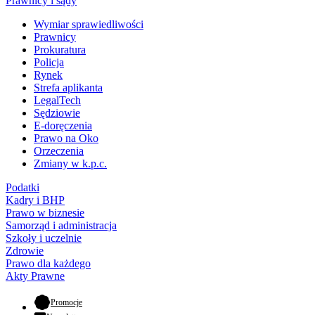
Prawnicy i sądy
Wymiar sprawiedliwości
Prawnicy
Prokuratura
Policja
Rynek
Strefa aplikanta
LegalTech
Sędziowie
E-doręczenia
Prawo na Oko
Orzeczenia
Zmiany w k.p.c.
Podatki
Kadry i BHP
Prawo w biznesie
Samorząd i administracja
Szkoły i uczelnie
Zdrowie
Prawo dla każdego
Akty Prawne
- otwiera się w nowej karcie
Promocje