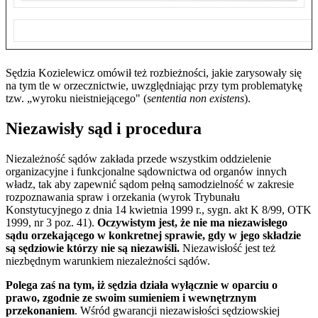
Sędzia Kozielewicz omówił też rozbieżności, jakie zarysowały się
na tym tle w orzecznictwie, uwzględniając przy tym problematykę
tzw. „wyroku nieistniejącego" (
sententia non existens
).
Niezawisły sąd i procedura
Niezależność sądów zakłada przede wszystkim oddzielenie
organizacyjne i funkcjonalne sądownictwa od organów innych
władz, tak aby zapewnić sądom pełną samodzielność w zakresie
rozpoznawania spraw i orzekania (wyrok Trybunału
Konstytucyjnego z dnia 14 kwietnia 1999 r., sygn. akt K 8/99, OTK
1999, nr 3 poz. 41).
Oczywistym jest, że nie ma niezawisłego
sądu orzekającego w konkretnej sprawie, gdy w jego składzie
są sędziowie którzy nie są niezawiśli.
Niezawisłość jest też
niezbędnym warunkiem niezależności sądów.
Polega zaś na tym, iż sędzia działa wyłącznie w oparciu o
prawo, zgodnie ze swoim sumieniem i wewnętrznym
przekonaniem
. Wśród gwarancji niezawisłości sędziowskiej