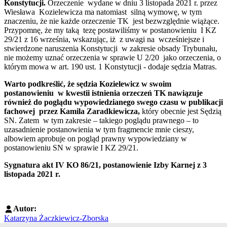
Konstytucji.
Orzeczenie wydane w dniu 3 listopada 2021 r. przez
Wiesława Kozielewicza ma natomiast silną wymowę, w tym
znaczeniu, że nie każde orzeczenie TK jest bezwzględnie wiążące.
Przypomnę, że my taką tezę postawiliśmy w postanowieniu I KZ
29/21 z 16 września, wskazując, iż z uwagi na wcześniejsze i
stwierdzone naruszenia Konstytucji w zakresie obsady Trybunału,
nie możemy uznać orzeczenia w sprawie U 2/20 jako orzeczenia, o
którym mowa w art. 190 ust. 1 Konstytucji - dodaje sędzia Matras.
Warto podkreślić, że sędzia Kozielewicz w swoim
postanowieniu w kwestii istnienia orzeczeń TK nawiązuje
również do poglądu wypowiedzianego swego czasu w publikacji
fachowej przez Kamila Zaradkiewicza,
który obecnie jest Sędzią
SN. Zatem w tym zakresie – takiego poglądu prawnego – to
uzasadnienie postanowienia w tym fragmencie mnie cieszy,
albowiem aprobuje on pogląd prawny wypowiedziany w
postanowieniu SN w sprawie I KZ 29/21.
Sygnatura akt IV KO 86/21, postanowienie Izby Karnej z 3
listopada 2021 r.
Autor:
Katarzyna Żaczkiewicz-Zborska