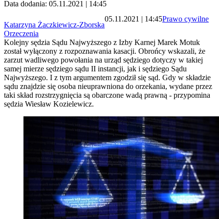
Data dodania: 05.11.2021 | 14:45
05.11.2021 | 14:45
Prawo cywilne
Katarzyna Żaczkiewicz-Zborska
Orzeczenia
Kolejny sędzia Sądu Najwyższego z Izby Karnej Marek Motuk
został wyłączony z rozpoznawania kasacji. Obrońcy wskazali, że
zarzut wadliwego powołania na urząd sędziego dotyczy w takiej
samej mierze sędziego sądu II instancji, jak i sędziego Sądu
Najwyższego. I z tym argumentem zgodził się sąd. Gdy w składzie
sądu znajdzie się osoba nieuprawniona do orzekania, wydane przez
taki skład rozstrzygnięcia są obarczone wadą prawną - przypomina
sędzia Wiesław Kozielewicz.