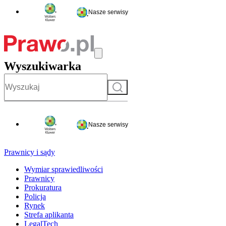
Nasze serwisy
Wyszukiwarka
Szukaj
Nasze serwisy
Prawnicy i sądy
Wymiar sprawiedliwości
Prawnicy
Prokuratura
Policja
Rynek
Strefa aplikanta
LegalTech