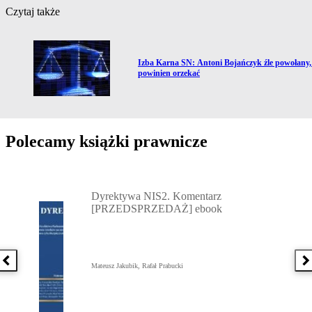
Czytaj także
Przejdź do artykułu:
Izba Karna SN: Antoni Bojańczyk źle powołany,
powinien orzekać
Polecamy książki prawnicze
Przejdź do: Dyrektywa NIS2. Komentarz [PRZEDSPRZEDAŻ] ebook,
Dyrektywa NIS2. Komentarz
[PRZEDSPRZEDAŻ] ebook
Poprzednia książka
N
Mateusz Jakubik, Rafał Prabucki