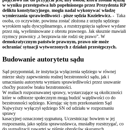
w wyniku przestępstwa lub popełnionego przez Prezydenta RP
deliktu konstytucyjnego
,
mogła nadal wykonywać władzę
wymierzania sprawiedliwości - pisze sędzia Kozielewicz. -
Taka
osoba, co oczywiste, powinna zostać złożona z urzędu sędziego
wyrokiem sądu dyscyplinarnego, a rozstrzygnięcia sądowe wydane
przez nią, wyeliminowane z obrotu prawnego. Jak słusznie mawiali
rzymscy prawnicy ,z bezprawia nie rodzi się prawo”. W
demokratycznym państwie prawnym, prawo nie może
ochraniać sytuacji wytworzonych z działań przestępczych.
Budowanie autorytetu sądu
Sąd przypomniał, że instytucja wyłączenia sędziego w równej
mierze służy zapewnieniu realnej bezstronności sądu, jak i
umacnianiu autorytetu wymiaru sprawiedliwości przez usuwanie
choćby pozorów braku bezstronności.
W realiach rozpoznawanej sprawy, wystarczające są okoliczności
które w odbiorze społecznym mogą budzić wątpliwości co do
bezstronności sędziego. Kierując się tym przekonaniem Sąd
Najwyższy wyłączył sędziego SN od udziału w rozpoznaniu
sprawy
kasacyjnej oznaczonej sygnaturą. Uczestnicząc bowiem w jej
rozpoznaniu, jako sędzia sprawozdawca, musiałby rozstrzygać, co
do sygnalizacji zawartej w piśmie obrońców skazanych.