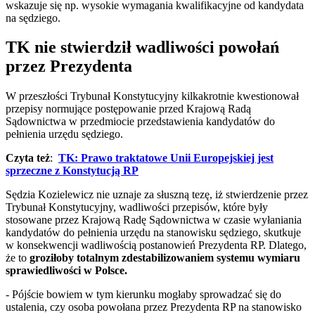
wskazuje się np. wysokie wymagania kwalifikacyjne od kandydata
na sędziego.
TK nie stwierdził wadliwości powołań
przez Prezydenta
W przeszłości Trybunał Konstytucyjny kilkakrotnie kwestionował
przepisy normujące postępowan
ie przed
Krajową Radą
Sądownictwa
w przedmiocie przedstawienia kandydatów do
pełnienia urzędu sędziego.
Czyta też
:
TK: Prawo traktatowe Unii Europejskiej jest
sprzeczne z Konstytucją RP
Sędzia Kozielewicz nie uznaje za słuszną tezę, iż stwierdzenie przez
Trybunał Konstytucyjny, wadliwości przepisów, które były
stosowane przez Krajową Radę Sądownictwa w czasie wyłaniania
kandydatów do pełnienia urzędu na stanowisku sędziego, skutkuje
w konsekwencji wadliwością postanowień Prezydenta RP. Dlatego,
że to
groziłoby totalnym zdestabilizowaniem systemu wymiaru
sprawiedliwości w Polsce.
- Pójście bowiem w tym kierunku mogłaby sprowadzać się do
ustalenia, czy osoba powołana przez Prezydenta RP na stanowisko