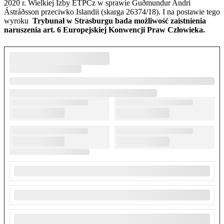
2020 r. Wielkiej Izby ETPCz w sprawie Guðmundur Andri
Ástráðsson przeciwko Islandii (skarga 26374/18). I na postawie tego
wyroku
Trybunał w Strasburgu bada możliwość zaistnienia
naruszenia art. 6 Europejskiej Konwencji Praw Człowieka.