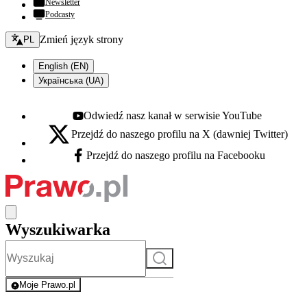
Newsletter
Podcasty
Zmień język - bieżący:
Zmień język strony
PL
English (EN)
Українська (UA)
Odwiedź nasz kanał w serwisie YouTube
Youtube - otwiera się w nowej karcie
Przejdź do naszego profilu na X (dawniej Twitter)
X - otwiera się w nowej karcie
Przejdź do naszego profilu na Facebooku
Facebook - otwiera się w nowej karcie
Wyszukiwarka
Szukaj
Moje Prawo.pl
- rejestracja i logowanie do serwisu