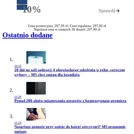
10%
Sprawdź
Rabatu
Cena promocyjna: 267,30 zł |
Cena regularna: 297,00 zł
Najniższa cena w ostatnich 30 dniach: 207,90 zł
Ostatnio dodane
16:10
Przejdź do artykułu:
20 dni na sali sądowej, 4 obowiązkowe szkolenia w roku, coroczne
wybory – MS chce zmian dla ławników
11:29
Przejdź do artykułu:
Ponad 200 aktów mianowania asesorów z kontrasygnatą premiera
11:19
Przejdź do artykułu:
Notariusz pomoże przy wpisie do księgi wieczystej? MS proponuje
zmiany