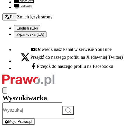
Newsletter
Podcasty
Zmień język - bieżący:
Zmień język strony
PL
English (EN)
Українська (UA)
Odwiedź nasz kanał w serwisie YouTube
Youtube - otwiera się w nowej karcie
Przejdź do naszego profilu na X (dawniej Twitter)
X - otwiera się w nowej karcie
Przejdź do naszego profilu na Facebooku
Facebook - otwiera się w nowej karcie
Wyszukiwarka
Szukaj
Moje Prawo.pl
- rejestracja i logowanie do serwisu