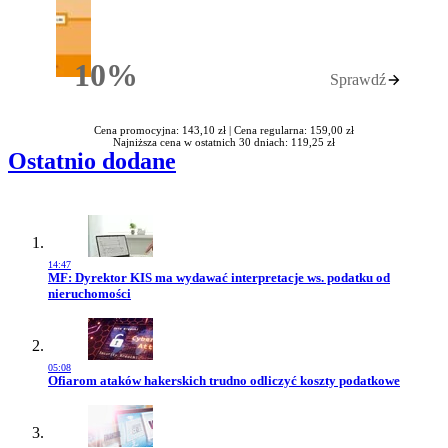
10%
Sprawdź
Rabatu
Cena promocyjna: 143,10 zł |
Cena regularna: 159,00 zł
Najniższa cena w ostatnich 30 dniach: 119,25 zł
Ostatnio dodane
14:47
Przejdź do artykułu:
MF: Dyrektor KIS ma wydawać interpretacje ws. podatku od
nieruchomości
05:08
Przejdź do artykułu:
Ofiarom ataków hakerskich trudno odliczyć koszty podatkowe