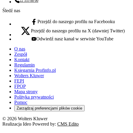
22 535 88 00
Numer telefonu:
Śledź nas
Przejdź do naszego profilu na Facebooku
facebook - otwiera się w nowej karcie
Przejdź do naszego profilu na X (dawniej Twitter)
x - otwiera się w nowej karcie
Odwiedź nasz kanał w serwisie YouTube
youtube - otwiera się w nowej karcie
O nas
Zespół
Kontakt
Regulamin
Księgarnia Profinfo.pl
Wolters Kluwer
FEPI
FPOP
Mapa strony
Polityka prywatności
Pomoc
Zarządzaj preferencjami plików cookie
© 2026 Wolters Kluwer
Realizacja Ideo Powered by:
CMS Edito