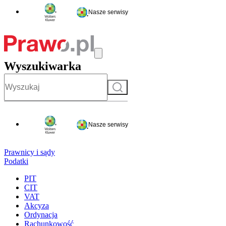
Nasze serwisy
Wyszukiwarka
Szukaj
Nasze serwisy
Prawnicy i sądy
Podatki
PIT
CIT
VAT
Akcyza
Ordynacja
Rachunkowość