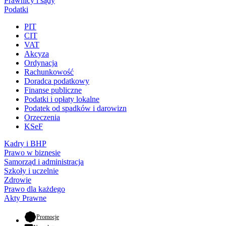
Prawnicy i sądy
Podatki
PIT
CIT
VAT
Akcyza
Ordynacja
Rachunkowość
Doradca podatkowy
Finanse publiczne
Podatki i opłaty lokalne
Podatek od spadków i darowizn
Orzeczenia
KSeF
Kadry i BHP
Prawo w biznesie
Samorząd i administracja
Szkoły i uczelnie
Zdrowie
Prawo dla każdego
Akty Prawne
- otwiera się w nowej karcie
Promocje