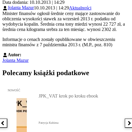
Data dodania: 10.10.2013 | 14:29
Jolanta Mazur
10.10.2013 | 14:29
Aktualności
Minister finansów ogłosił średnie ceny mające zastosowanie do
obliczenia wysokości stawek za wrzesień 2013 r. podatku od
wydobycia kopalin. Średnia cena tony miedzi wynosi 22 727 zł, a
średnia cena kilograma srebra za ten miesiąc. wynosi 2302 zł.
Informacje o cenach zostały opublikowane w obwieszczeniu
ministra finansów z 7 października 2013 r. (M.P., poz. 810)
Autor:
Jolanta Mazur
Polecamy książki podatkowe
Przejdź do: JPK_VAT krok po kroku ebook, Patrycja Kubiesa - otw
NOWOŚĆ
JPK_VAT krok po kroku ebook
Patrycja Kubiesa
Poprzednia książka
N