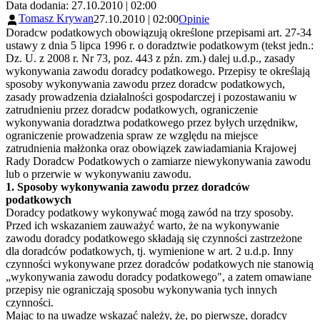
Data dodania: 27.10.2010 | 02:00
Tomasz Krywan
27.10.2010 | 02:00
Opinie
Doradcw podatkowych obowiązują określone przepisami art. 27-34
ustawy z dnia 5 lipca 1996 r. o doradztwie podatkowym (tekst jedn.:
Dz. U. z 2008 r. Nr 73, poz. 443 z pźn. zm.) dalej u.d.p., zasady
wykonywania zawodu doradcy podatkowego. Przepisy te określają
sposoby wykonywania zawodu przez doradcw podatkowych,
zasady prowadzenia działalności gospodarczej i pozostawaniu w
zatrudnieniu przez doradcw podatkowych, ograniczenie
wykonywania doradztwa podatkowego przez byłych urzędnikw,
ograniczenie prowadzenia spraw ze względu na miejsce
zatrudnienia małżonka oraz obowiązek zawiadamiania Krajowej
Rady Doradcw Podatkowych o zamiarze niewykonywania zawodu
lub o przerwie w wykonywaniu zawodu.
1. Sposoby wykonywania zawodu przez doradców
podatkowych
Doradcy podatkowy wykonywać mogą zawód na trzy sposoby.
Przed ich wskazaniem zauważyć warto, że na wykonywanie
zawodu doradcy podatkowego składają się czynności zastrzeżone
dla doradców podatkowych, tj. wymienione w art. 2 u.d.p. Inny
czynności wykonywane przez doradców podatkowych nie stanowią
„wykonywania zawodu doradcy podatkowego", a zatem omawiane
przepisy nie ograniczają sposobu wykonywania tych innych
czynności.
Mając to na uwadze wskazać należy, że, po pierwsze, doradcy