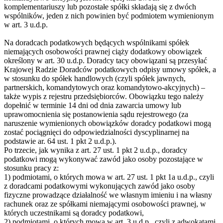
komplementariuszy lub pozostałe spółki składają się z dwóch
wspólników, jeden z nich powinien być podmiotem wymienionym
w art. 3 u.d.p.
Na doradcach podatkowych będących wspólnikami spółek
niemających osobowości prawnej ciąży dodatkowy obowiązek
określony w art. 30 u.d.p. Doradcy tacy obowiązani są przesyłać
Krajowej Radzie Doradców podatkowych odpisy umowy spółek, a
w stosunku do spółek handlowych (czyli spółek jawnych,
partnerskich, komandytowych oraz komandytowo-akcyjnych) –
także wypis z rejestru przedsiębiorców. Obowiązku tego należy
dopełnić w terminie 14 dni od dnia zawarcia umowy lub
uprawomocnienia się postanowienia sądu rejestrowego (za
naruszenie wymienionych obowiązków doradcy podatkowi mogą
zostać pociągnięci do odpowiedzialności dyscyplinarnej na
podstawie ar. 64 ust. 1 pkt 2 u.d.p.).
Po trzecie, jak wynika z art. 27 ust. 1 pkt 2 u.d.p., doradcy
podatkowi mogą wykonywać zawód jako osoby pozostające w
stosunku pracy z:
1) podmiotami, o których mowa w art. 27 ust. 1 pkt 1a u.d.p., czyli
z doradcami podatkowymi wykonujących zawód jako osoby
fizyczne prowadzące działalność we własnym imieniu i na własny
rachunek oraz ze spółkami niemającymi osobowości prawnej, w
których uczestnikami są doradcy podatkowi,
2) podmiotami, o których mowa w art. 3 u.d.p., czyli z adwokatami