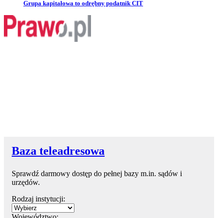
Przejdź do artykułu:
Grupa kapitałowa to odrębny podatnik CIT
Baza teleadresowa
Sprawdź darmowy dostęp do pełnej bazy m.in. sądów i
urzędów.
Rodzaj instytucji:
Województwo: