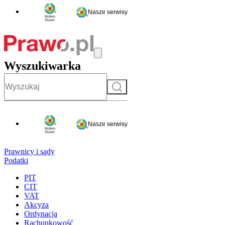
Nasze serwisy
Wyszukiwarka
Szukaj
Nasze serwisy
Prawnicy i sądy
Podatki
PIT
CIT
VAT
Akcyza
Ordynacja
Rachunkowość