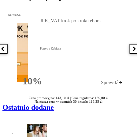
Przejdź do: JPK_VAT krok po kroku ebook, Patrycja Kubiesa - otw
NOWOŚĆ
JPK_VAT krok po kroku ebook
Patrycja Kubiesa
Poprzednia książka
N
10%
Sprawdź
Rabatu
Cena promocyjna: 143,10 zł |
Cena regularna: 159,00 zł
Najniższa cena w ostatnich 30 dniach: 119,25 zł
Ostatnio dodane