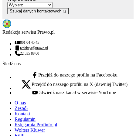
Szukaj danych kontaktowych
Redakcja serwisu Prawo.pl
801 04 45 45
Numer telefonu:
redakcja@prawo.pl
Adres email:
22 535 88 00
Numer telefonu:
Śledź nas
Przejdź do naszego profilu na Facebooku
facebook - otwiera się w nowej karcie
Przejdź do naszego profilu na X (dawniej Twitter)
x - otwiera się w nowej karcie
Odwiedź nasz kanał w serwisie YouTube
youtube - otwiera się w nowej karcie
O nas
Zespół
Kontakt
Regulamin
Księgarnia Profinfo.pl
Wolters Kluwer
FEPI