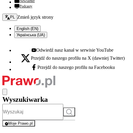
Newsletter
Podcasty
Zmień język - bieżący:
Zmień język strony
PL
English (EN)
Українська (UA)
Odwiedź nasz kanał w serwisie YouTube
Youtube - otwiera się w nowej karcie
Przejdź do naszego profilu na X (dawniej Twitter)
X - otwiera się w nowej karcie
Przejdź do naszego profilu na Facebooku
Facebook - otwiera się w nowej karcie
Wyszukiwarka
Szukaj
Moje Prawo.pl
- rejestracja i logowanie do serwisu