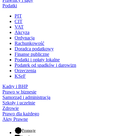
Prawnicy i sądy
Podatki
PIT
CIT
VAT
Akcyza
Ordynacja
Rachunkowość
Doradca podatkowy
Finanse publiczne
Podatki i opłaty lokalne
Podatek od spadków i darowizn
Orzeczenia
KSeF
Kadry i BHP
Prawo w biznesie
Samorząd i administracja
Szkoły i uczelnie
Zdrowie
Prawo dla każdego
Akty Prawne
- otwiera się w nowej karcie
Promocje