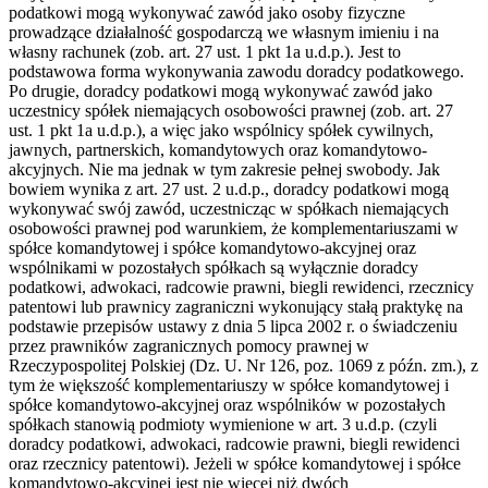
podatkowi mogą wykonywać zawód jako osoby fizyczne
prowadzące działalność gospodarczą we własnym imieniu i na
własny rachunek (zob. art. 27 ust. 1 pkt 1a u.d.p.). Jest to
podstawowa forma wykonywania zawodu doradcy podatkowego.
Po drugie, doradcy podatkowi mogą wykonywać zawód jako
uczestnicy spółek niemających osobowości prawnej (zob. art. 27
ust. 1 pkt 1a u.d.p.), a więc jako wspólnicy spółek cywilnych,
jawnych, partnerskich, komandytowych oraz komandytowo-
akcyjnych. Nie ma jednak w tym zakresie pełnej swobody. Jak
bowiem wynika z art. 27 ust. 2 u.d.p., doradcy podatkowi mogą
wykonywać swój zawód, uczestnicząc w spółkach niemających
osobowości prawnej pod warunkiem, że komplementariuszami w
spółce komandytowej i spółce komandytowo-akcyjnej oraz
wspólnikami w pozostałych spółkach są wyłącznie doradcy
podatkowi, adwokaci, radcowie prawni, biegli rewidenci, rzecznicy
patentowi lub prawnicy zagraniczni wykonujący stałą praktykę na
podstawie przepisów ustawy z dnia 5 lipca 2002 r. o świadczeniu
przez prawników zagranicznych pomocy prawnej w
Rzeczypospolitej Polskiej (Dz. U. Nr 126, poz. 1069 z późn. zm.), z
tym że większość komplementariuszy w spółce komandytowej i
spółce komandytowo-akcyjnej oraz wspólników w pozostałych
spółkach stanowią podmioty wymienione w art. 3 u.d.p. (czyli
doradcy podatkowi, adwokaci, radcowie prawni, biegli rewidenci
oraz rzecznicy patentowi). Jeżeli w spółce komandytowej i spółce
komandytowo-akcyjnej jest nie więcej niż dwóch