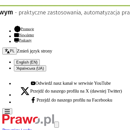
- otwiera się w nowej karcie
Promocje
Newsletter
Podcasty
Zmień język - bieżący:
Zmień język strony
PL
English (EN)
Українська (UA)
Odwiedź nasz kanał w serwisie YouTube
Youtube - otwiera się w nowej karcie
Przejdź do naszego profilu na X (dawniej Twitter)
X - otwiera się w nowej karcie
Przejdź do naszego profilu na Facebooku
Facebook - otwiera się w nowej karcie