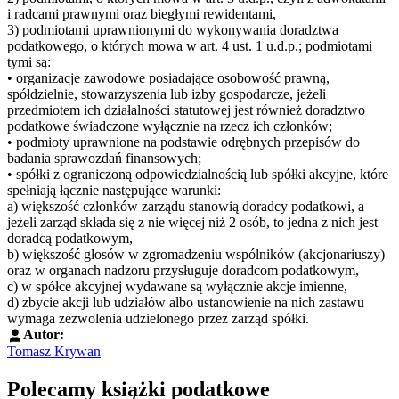
i radcami prawnymi oraz biegłymi rewidentami,
3) podmiotami uprawnionymi do wykonywania doradztwa
podatkowego, o których mowa w art. 4 ust. 1 u.d.p.; podmiotami
tymi są:
• organizacje zawodowe posiadające osobowość prawną,
spółdzielnie, stowarzyszenia lub izby gospodarcze, jeżeli
przedmiotem ich działalności statutowej jest również doradztwo
podatkowe świadczone wyłącznie na rzecz ich członków;
• podmioty uprawnione na podstawie odrębnych przepisów do
badania sprawozdań finansowych;
• spółki z ograniczoną odpowiedzialnością lub spółki akcyjne, które
spełniają łącznie następujące warunki:
a) większość członków zarządu stanowią doradcy podatkowi, a
jeżeli zarząd składa się z nie więcej niż 2 osób, to jedna z nich jest
doradcą podatkowym,
b) większość głosów w zgromadzeniu wspólników (akcjonariuszy)
oraz w organach nadzoru przysługuje doradcom podatkowym,
c) w spółce akcyjnej wydawane są wyłącznie akcje imienne,
d) zbycie akcji lub udziałów albo ustanowienie na nich zastawu
wymaga zezwolenia udzielonego przez zarząd spółki.
Autor:
Tomasz Krywan
Polecamy książki podatkowe