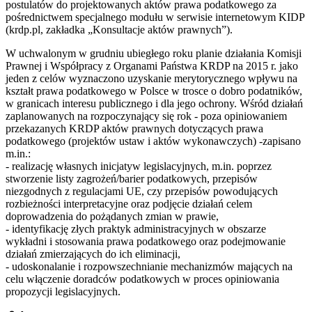
postulatów do projektowanych aktów prawa podatkowego za
pośrednictwem specjalnego modułu w serwisie internetowym KIDP
(krdp.pl, zakładka „Konsultacje aktów prawnych”).
W uchwalonym w grudniu ubiegłego roku planie działania Komisji
Prawnej i Współpracy z Organami Państwa KRDP na 2015 r. jako
jeden z celów wyznaczono uzyskanie merytorycznego wpływu na
kształt prawa podatkowego w Polsce w trosce o dobro podatników,
w granicach interesu publicznego i dla jego ochrony. Wśród działań
zaplanowanych na rozpoczynający się rok - poza opiniowaniem
przekazanych KRDP aktów prawnych dotyczących prawa
podatkowego (projektów ustaw i aktów wykonawczych) -zapisano
m.in.:
- realizację własnych inicjatyw legislacyjnych, m.in. poprzez
stworzenie listy zagrożeń/barier podatkowych, przepisów
niezgodnych z regulacjami UE, czy przepisów powodujących
rozbieżności interpretacyjne oraz podjęcie działań celem
doprowadzenia do pożądanych zmian w prawie,
- identyfikację złych praktyk administracyjnych w obszarze
wykładni i stosowania prawa podatkowego oraz podejmowanie
działań zmierzających do ich eliminacji,
- udoskonalanie i rozpowszechnianie mechanizmów mających na
celu włączenie doradców podatkowych w proces opiniowania
propozycji legislacyjnych.