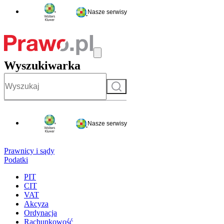
Nasze serwisy
Wyszukiwarka
Szukaj
Nasze serwisy
Prawnicy i sądy
Podatki
PIT
CIT
VAT
Akcyza
Ordynacja
Rachunkowość