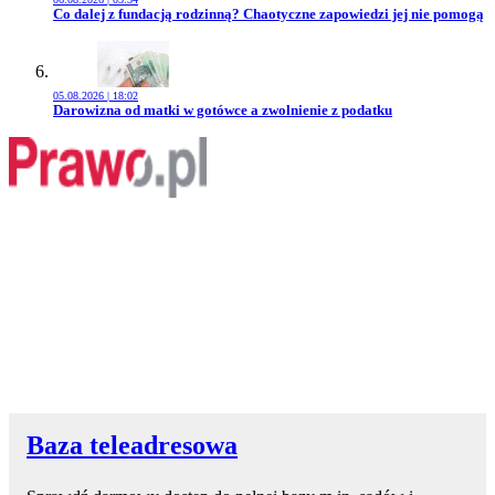
Przejdź do artykułu:
Co dalej z fundacją rodzinną? Chaotyczne zapowiedzi jej nie pomogą
05.08.2026 | 18:02
Przejdź do artykułu:
Darowizna od matki w gotówce a zwolnienie z podatku
Baza teleadresowa