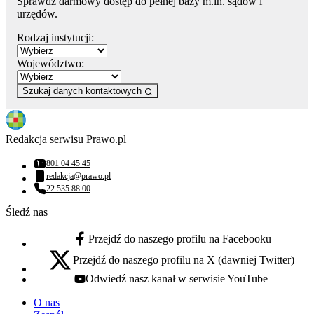
Sprawdź darmowy dostęp do pełnej bazy m.in. sądów i
urzędów.
Rodzaj instytucji:
Województwo:
Szukaj danych kontaktowych
Redakcja serwisu Prawo.pl
801 04 45 45
Numer telefonu:
redakcja@prawo.pl
Adres email:
22 535 88 00
Numer telefonu:
Śledź nas
Przejdź do naszego profilu na Facebooku
facebook - otwiera się w nowej karcie
Przejdź do naszego profilu na X (dawniej Twitter)
x - otwiera się w nowej karcie
Odwiedź nasz kanał w serwisie YouTube
youtube - otwiera się w nowej karcie
O nas