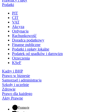
Prawnicy i sądy
Podatki
PIT
CIT
VAT
Akcyza
Ordynacja
Rachunkowość
Doradca podatkowy
Finanse publiczne
Podatki i opłaty lokalne
Podatek od spadków i darowizn
Orzeczenia
KSeF
Kadry i BHP
Prawo w biznesie
Samorząd i administracja
Szkoły i uczelnie
Zdrowie
Prawo dla każdego
Akty Prawne
- otwiera się w nowej karcie
Promocje