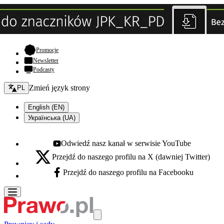
- otwiera się w nowej karcie
Promocje
Newsletter
Podcasty
Zmień język - bieżący:
Zmień język strony
PL
English (EN)
Українська (UA)
Odwiedź nasz kanał w serwisie YouTube
Youtube - otwiera się w nowej karcie
Przejdź do naszego profilu na X (dawniej Twitter)
X - otwiera się w nowej karcie
Przejdź do naszego profilu na Facebooku
Facebook - otwiera się w nowej karcie