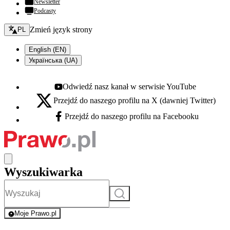
Newsletter
Podcasty
Zmień język - bieżący:
Zmień język strony
PL
English (EN)
Українська (UA)
Odwiedź nasz kanał w serwisie YouTube
Youtube - otwiera się w nowej karcie
Przejdź do naszego profilu na X (dawniej Twitter)
X - otwiera się w nowej karcie
Przejdź do naszego profilu na Facebooku
Facebook - otwiera się w nowej karcie
Wyszukiwarka
Szukaj
Moje Prawo.pl
- rejestracja i logowanie do serwisu