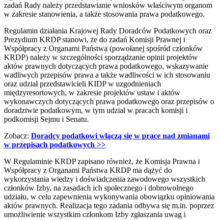
zadań Rady należy przedstawianie wniosków właściwym organom
w zakresie stanowienia, a także stosowania prawa podatkowego.
Regulamin działania Krajowej Rady Doradców Podatkowych oraz
Prezydium KRDP stanowi, że do zadań Komisji Prawnej i
Współpracy z Organami Państwa (powołanej spośród członków
KRDP) należy w szczególności sporządzanie opinii projektów
aktów prawnych dotyczących prawa podatkowego, wskazywanie
wadliwych przepisów prawa a także wadliwości w ich stosowaniu
oraz udział przedstawicieli KIDP w uzgodnieniach
międzyresortowych, w zakresie projektów ustaw i aktów
wykonawczych dotyczących prawa podatkowego oraz przepisów o
doradztwie podatkowym, w tym udział w pracach komisji i
podkomisji Sejmu i Senatu.
Zobacz:
Doradcy podatkowi włączą się w prace nad zmianami
w przepisach podatkowych >>
W Regulaminie KRDP zapisano również, że Komisja Prawna i
Współpracy z Organami Państwa KRDP ma dążyć do
wykorzystania wiedzy i doświadczenia zawodowego wszystkich
członków Izby, na zasadach ich społecznego i dobrowolnego
udziału, w celu zapewnienia wykonywania obowiązku opiniowania
aktów prawnych. Realizacja tego zadania odbywa się m.in. poprzez
umożliwienie wszystkim członkom Izby zgłaszania uwag i