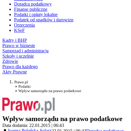
Doradca podatkowy
Finanse publiczne
Podatki i opłaty lokalne
Podatek od spadków i darowizn
Orzeczenia
KSeF
Kadry i BHP
Prawo w biznesie
Samorząd i administracja
Szkoły i uczelnie
Zdrowie
Prawo dla każdego
Akty Prawne
Prawo.pl
Podatki
Wpływ samorządu na prawo podatkowe
Wpływ samorządu na prawo podatkowe
Data dodania: 22.01.2015 | 06:43
Joanna Polańska-Solarz
22.01.2015 | 06:43
Doradca podatkowy