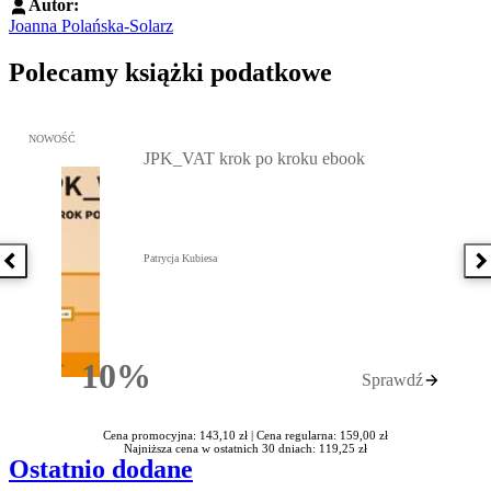
Autor:
Joanna Polańska-Solarz
Polecamy książki podatkowe
Przejdź do: JPK_VAT krok po kroku ebook, Patrycja Kubiesa - otw
NOWOŚĆ
JPK_VAT krok po kroku ebook
Patrycja Kubiesa
Poprzednia książka
N
10%
Sprawdź
Rabatu
Cena promocyjna: 143,10 zł |
Cena regularna: 159,00 zł
Najniższa cena w ostatnich 30 dniach: 119,25 zł
Ostatnio dodane