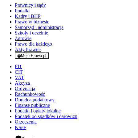
Prawnicy i sądy
Podatki
Kadry i BHP
Prawo w biznesie
Samorząd i administracja
Szkoły i uczelnie
Zdrowie
Prawo dla każdego
Akty Prawne
Moje Prawo.pl
- rejestracja i logowanie do serwisu
PIT
CIT
VAT
Akcyza
Ordynacja
Rachunkowość
Doradca podatkowy
Finanse publiczne
Podatki i opłaty lokalne
Podatek od spadków i darowizn
Orzeczenia
KSeF