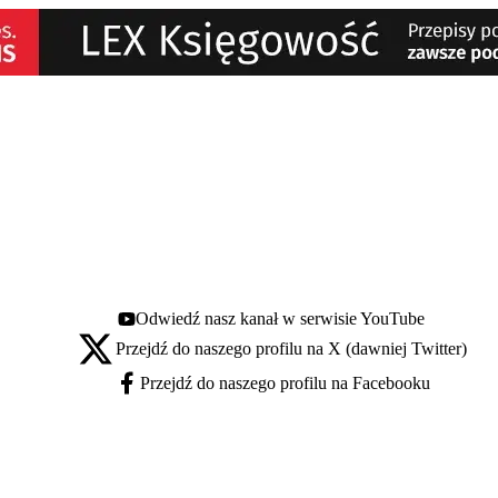
Odwiedź nasz kanał w serwisie YouTube
Youtube - otwiera się w nowej karcie
Przejdź do naszego profilu na X (dawniej Twitter)
X - otwiera się w nowej karcie
Przejdź do naszego profilu na Facebooku
Facebook - otwiera się w nowej karcie