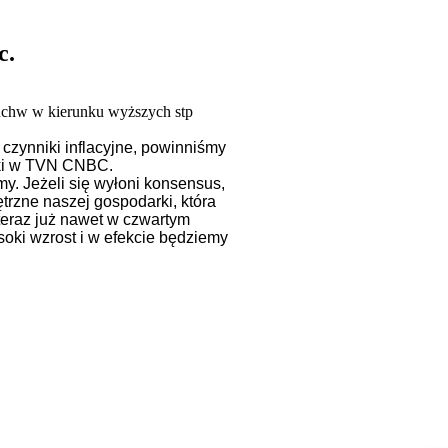
c.
ruchw w kierunku wyższych stp
czynniki inflacyjne, powinniśmy
cki w TVN CNBC.
y. Jeżeli się wyłoni konsensus,
trzne naszej gospodarki, która
 teraz już nawet w czwartym
soki wzrost i w efekcie będziemy