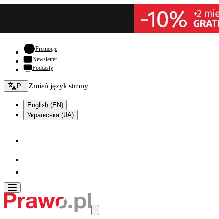
- otwiera się w nowej karcie
Promocje
Newsletter
Podcasty
Zmień język - bieżący:
Zmień język strony
PL
English (EN)
Українська (UA)