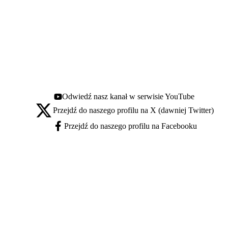
Odwiedź nasz kanał w serwisie YouTube
Youtube - otwiera się w nowej karcie
Przejdź do naszego profilu na X (dawniej Twitter)
X - otwiera się w nowej karcie
Przejdź do naszego profilu na Facebooku
Facebook - otwiera się w nowej karcie