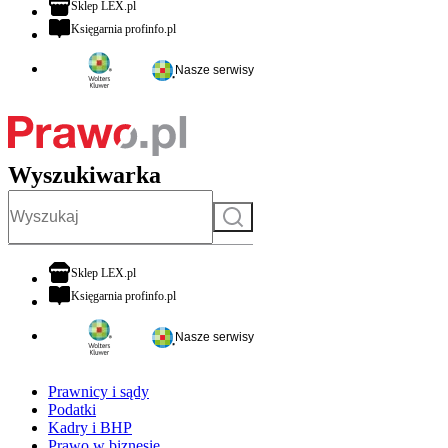
otwiera się w nowej karcie
Sklep LEX.pl
otwiera się w nowej karcie
Księgarnia profinfo.pl
Nasze serwisy
Wyszukiwarka
Szukaj
otwiera się w nowej karcie
Sklep LEX.pl
otwiera się w nowej karcie
Księgarnia profinfo.pl
Nasze serwisy
Prawnicy i sądy
Podatki
Kadry i BHP
Prawo w biznesie