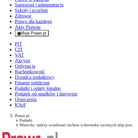
Samorząd i administracja
Szkoły i uczelnie
Zdrowie
Prawo dla każdego
Akty Prawne
Moje Prawo.pl
- rejestracja i logowanie do serwisu
PIT
CIT
VAT
Akcyza
Ordynacja
Rachunkowość
Doradca podatkowy
Finanse publiczne
Podatki i opłaty lokalne
Podatek od spadków i darowizn
Orzeczenia
KSeF
Prawo.pl
Podatki
Winiecki: należy oczekiwać ruchów w kierunku wyższych stóp proc.