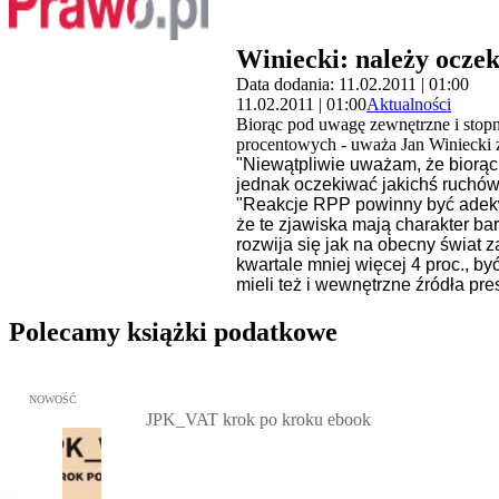
Winiecki: należy ocze
Data dodania: 11.02.2011 | 01:00
11.02.2011 | 01:00
Aktualności
Biorąc pod uwagę zewnętrzne i stop
procentowych - uważa Jan Winiecki z
"Niewątpliwie uważam, że biorąc
jednak oczekiwać jakichś ruchó
"Reakcje RPP powinny być adekwa
że te zjawiska mają charakter ba
rozwija się jak na obecny świat 
kwartale mniej więcej 4 proc., by
mieli też i wewnętrzne źródła pre
Polecamy książki podatkowe
Przejdź do: JPK_VAT krok po kroku ebook, Patrycja Kubiesa - otw
NOWOŚĆ
JPK_VAT krok po kroku ebook