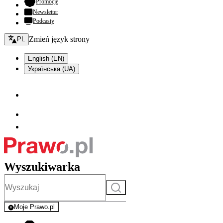
- otwiera się w nowej karcie
Promocje
Newsletter
Podcasty
Zmień język - bieżący:
Zmień język strony
PL
English (EN)
Українська (UA)
Wyszukiwarka
Szukaj
Moje Prawo.pl
- rejestracja i logowanie do serwisu