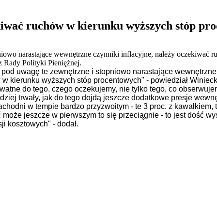
kiwać ruchów w kierunku wyższych stóp pro
niowo narastające wewnętrzne czynniki inflacyjne, należy oczekiwać 
 Rady Polityki Pieniężnej.
 pod uwagę te zewnętrzne i stopniowo narastające wewnętrzne 
w w kierunku wyższych stóp procentowych" - powiedział Winie
tne do tego, czego oczekujemy, nie tylko tego, co obserwujem
rdziej trwały, jak do tego dojdą jeszcze dodatkowe presje wewnę
zachodni w tempie bardzo przyzwoitym - te 3 proc. z kawałkiem,
ć może jeszcze w pierwszym to się przeciągnie - to jest dość wy
sji kosztowych" - dodał.
iera się w nowym oknie