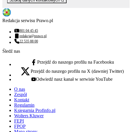
Szukaj danych kontaktowych
Redakcja serwisu Prawo.pl
801 04 45 45
Numer telefonu:
redakcja@prawo.pl
Adres email:
22 535 88 00
Numer telefonu:
Śledź nas
Przejdź do naszego profilu na Facebooku
facebook - otwiera się w nowej karcie
Przejdź do naszego profilu na X (dawniej Twitter)
x - otwiera się w nowej karcie
Odwiedź nasz kanał w serwisie YouTube
youtube - otwiera się w nowej karcie
O nas
Zespół
Kontakt
Regulamin
Księgarnia Profinfo.pl
Wolters Kluwer
FEPI
FPOP
Mapa strony