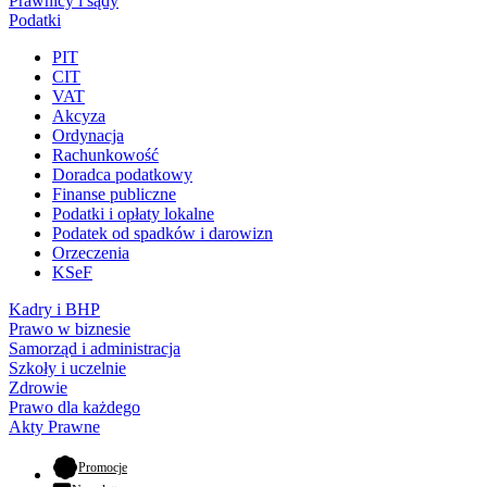
Prawnicy i sądy
Podatki
PIT
CIT
VAT
Akcyza
Ordynacja
Rachunkowość
Doradca podatkowy
Finanse publiczne
Podatki i opłaty lokalne
Podatek od spadków i darowizn
Orzeczenia
KSeF
Kadry i BHP
Prawo w biznesie
Samorząd i administracja
Szkoły i uczelnie
Zdrowie
Prawo dla każdego
Akty Prawne
- otwiera się w nowej karcie
Promocje