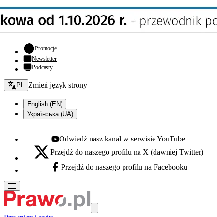
- otwiera się w nowej karcie
Promocje
Newsletter
Podcasty
Zmień język - bieżący:
Zmień język strony
PL
English (EN)
Українська (UA)
Odwiedź nasz kanał w serwisie YouTube
Youtube - otwiera się w nowej karcie
Przejdź do naszego profilu na X (dawniej Twitter)
X - otwiera się w nowej karcie
Przejdź do naszego profilu na Facebooku
Facebook - otwiera się w nowej karcie