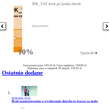
JPK_VAT krok po kroku ebook
Patrycja Kubiesa
Poprzednia książka
N
10%
Sprawdź
Rabatu
Cena promocyjna: 143,10 zł |
Cena regularna: 159,00 zł
Najniższa cena w ostatnich 30 dniach: 119,25 zł
Ostatnio dodane
08.08.2026 | 05:32
Przejdź do artykułu:
Brak zaangażowania w wychowanie dziecka to jeszcze za mało