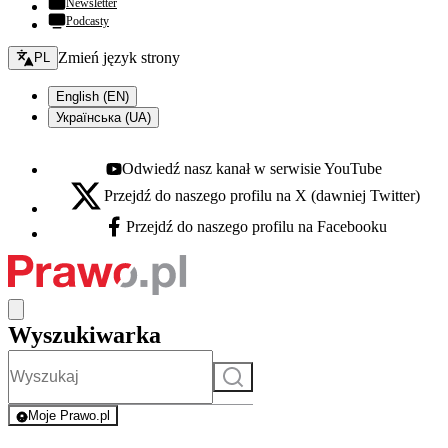
Newsletter
Podcasty
Zmień język - bieżący:
Zmień język strony
PL
English (EN)
Українська (UA)
Odwiedź nasz kanał w serwisie YouTube
Youtube - otwiera się w nowej karcie
Przejdź do naszego profilu na X (dawniej Twitter)
X - otwiera się w nowej karcie
Przejdź do naszego profilu na Facebooku
Facebook - otwiera się w nowej karcie
Wyszukiwarka
Szukaj
Moje Prawo.pl
- rejestracja i logowanie do serwisu