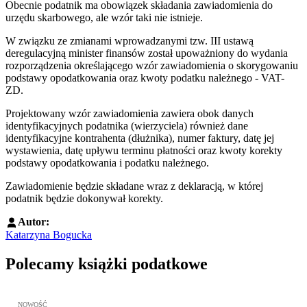
Obecnie podatnik ma obowiązek składania zawiadomienia do
urzędu skarbowego, ale wzór taki nie istnieje.
W związku ze zmianami wprowadzanymi tzw. III ustawą
deregulacyjną minister finansów został upoważniony do wydania
rozporządzenia określającego wzór zawiadomienia o skorygowaniu
podstawy opodatkowania oraz kwoty podatku należnego - VAT-
ZD.
Projektowany wzór zawiadomienia zawiera obok danych
identyfikacyjnych podatnika (wierzyciela) również dane
identyfikacyjne kontrahenta (dłużnika), numer faktury, datę jej
wystawienia, datę upływu terminu płatności oraz kwoty korekty
podstawy opodatkowania i podatku należnego.
Zawiadomienie będzie składane wraz z deklaracją, w której
podatnik będzie dokonywał korekty.
Autor:
Katarzyna Bogucka
Polecamy książki podatkowe
Przejdź do: JPK_VAT krok po kroku ebook, Patrycja Kubiesa - otw
NOWOŚĆ