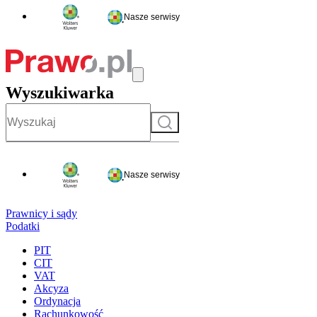
Nasze serwisy
Wyszukiwarka
Szukaj
Nasze serwisy
Prawnicy i sądy
Podatki
PIT
CIT
VAT
Akcyza
Ordynacja
Rachunkowość