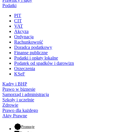
Prawnicy i sądy
Podatki
PIT
CIT
VAT
Akcyza
Ordynacja
Rachunkowość
Doradca podatkowy
Finanse publiczne
Podatki i opłaty lokalne
Podatek od spadków i darowizn
Orzeczenia
KSeF
Kadry i BHP
Prawo w biznesie
Samorząd i administracja
Szkoły i uczelnie
Zdrowie
Prawo dla każdego
Akty Prawne
- otwiera się w nowej karcie
Promocje