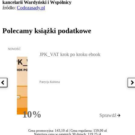
kancelarii Wardyński i Wspólnicy
źródło:
Codozasady.pl
Polecamy książki podatkowe
Przejdź do: JPK_VAT krok po kroku ebook, Patrycja Kubiesa - otw
NOWOŚĆ
JPK_VAT krok po kroku ebook
Patrycja Kubiesa
Poprzednia książka
N
10%
Sprawdź
Rabatu
Cena promocyjna: 143,10 zł |
Cena regularna: 159,00 zł
Najniższa cena w ostatnich 30 dniach: 119,25 zł