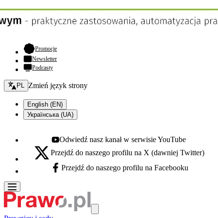
- otwiera się w nowej karcie
Promocje
Newsletter
Podcasty
Zmień język - bieżący:
Zmień język strony
PL
English (EN)
Українська (UA)
Odwiedź nasz kanał w serwisie YouTube
Youtube - otwiera się w nowej karcie
Przejdź do naszego profilu na X (dawniej Twitter)
X - otwiera się w nowej karcie
Przejdź do naszego profilu na Facebooku
Facebook - otwiera się w nowej karcie