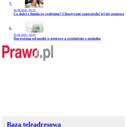
06.08.2026 | 05:34
Przejdź do artykułu:
Co dalej z fundacją rodzinną? Chaotyczne zapowiedzi jej nie pomogą
05.08.2026 | 18:02
Przejdź do artykułu:
Darowizna od matki w gotówce a zwolnienie z podatku
Baza teleadresowa