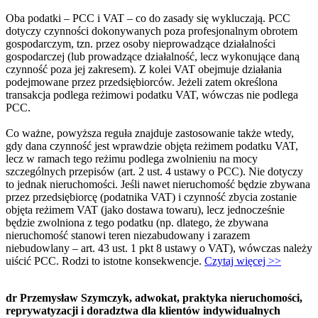
Oba podatki – PCC i VAT – co do zasady się wykluczają. PCC
dotyczy czynności dokonywanych poza profesjonalnym obrotem
gospodarczym, tzn. przez osoby nieprowadzące działalności
gospodarczej (lub prowadzące działalność, lecz wykonujące daną
czynność poza jej zakresem). Z kolei VAT obejmuje działania
podejmowane przez przedsiębiorców. Jeżeli zatem określona
transakcja podlega reżimowi podatku VAT, wówczas nie podlega
PCC.
Co ważne, powyższa reguła znajduje zastosowanie także wtedy,
gdy dana czynność jest wprawdzie objęta reżimem podatku VAT,
lecz w ramach tego reżimu podlega zwolnieniu na mocy
szczególnych przepisów (art. 2 ust. 4 ustawy o PCC). Nie dotyczy
to jednak nieruchomości. Jeśli nawet nieruchomość będzie zbywana
przez przedsiębiorcę (podatnika VAT) i czynność zbycia zostanie
objęta reżimem VAT (jako dostawa towaru), lecz jednocześnie
będzie zwolniona z tego podatku (np. dlatego, że zbywana
nieruchomość stanowi teren niezabudowany i zarazem
niebudowlany – art. 43 ust. 1 pkt 8 ustawy o VAT), wówczas należy
uiścić PCC. Rodzi to istotne konsekwencje.
Czytaj więcej >>
dr Przemysław Szymczyk, adwokat, praktyka nieruchomości,
reprywatyzacji i doradztwa dla klientów indywidualnych