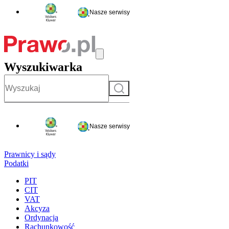
Nasze serwisy
Wyszukiwarka
Szukaj
Nasze serwisy
Prawnicy i sądy
Podatki
PIT
CIT
VAT
Akcyza
Ordynacja
Rachunkowość