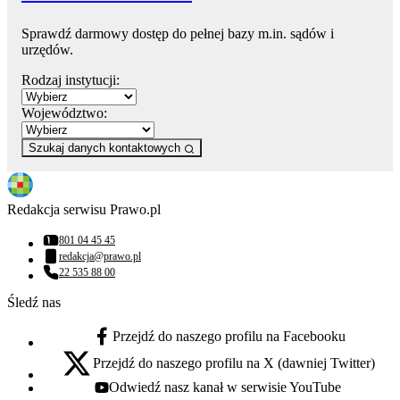
Sprawdź darmowy dostęp do pełnej bazy m.in. sądów i
urzędów.
Rodzaj instytucji:
Województwo:
Szukaj danych kontaktowych
Redakcja serwisu Prawo.pl
801 04 45 45
Numer telefonu:
redakcja@prawo.pl
Adres email:
22 535 88 00
Numer telefonu:
Śledź nas
Przejdź do naszego profilu na Facebooku
facebook - otwiera się w nowej karcie
Przejdź do naszego profilu na X (dawniej Twitter)
x - otwiera się w nowej karcie
Odwiedź nasz kanał w serwisie YouTube
youtube - otwiera się w nowej karcie