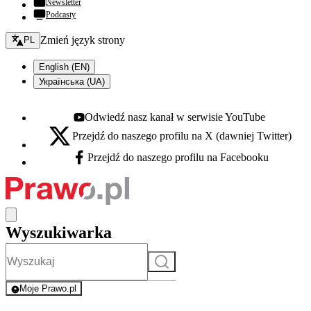
Newsletter
Podcasty
Zmień język - bieżący:
Zmień język strony
PL
English (EN)
Українська (UA)
Odwiedź nasz kanał w serwisie YouTube
Youtube - otwiera się w nowej karcie
Przejdź do naszego profilu na X (dawniej Twitter)
X - otwiera się w nowej karcie
Przejdź do naszego profilu na Facebooku
Facebook - otwiera się w nowej karcie
Wyszukiwarka
Szukaj
Moje Prawo.pl
- rejestracja i logowanie do serwisu