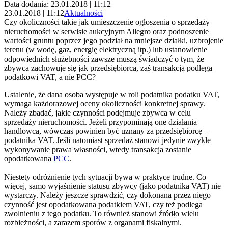
Data dodania: 23.01.2018 | 11:12
23.01.2018 | 11:12
Aktualności
Czy okoliczności takie jak umieszczenie ogłoszenia o sprzedaży
nieruchomości w serwisie aukcyjnym Allegro oraz podnoszenie
wartości gruntu poprzez jego podział na mniejsze działki, uzbrojenie
terenu (w wodę, gaz, energię elektryczną itp.) lub ustanowienie
odpowiednich służebności zawsze muszą świadczyć o tym, że
zbywca zachowuje się jak przedsiębiorca, zaś transakcja podlega
podatkowi VAT, a nie PCC?
Ustalenie, że dana osoba występuje w roli podatnika podatku VAT,
wymaga każdorazowej oceny okoliczności konkretnej sprawy.
Należy zbadać, jakie czynności podejmuje zbywca w celu
sprzedaży nieruchomości. Jeżeli przypominają one działania
handlowca, wówczas powinien być uznany za przedsiębiorcę –
podatnika VAT. Jeśli natomiast sprzedaż stanowi jedynie zwykłe
wykonywanie prawa własności, wtedy transakcja zostanie
opodatkowana
PCC
.
Niestety odróżnienie tych sytuacji bywa w praktyce trudne. Co
więcej, samo wyjaśnienie statusu zbywcy (jako podatnika VAT) nie
wystarczy. Należy jeszcze sprawdzić, czy dokonana przez niego
czynność jest opodatkowana podatkiem VAT, czy też podlega
zwolnieniu z tego podatku. To również stanowi źródło wielu
rozbieżności, a zarazem sporów z organami fiskalnymi.