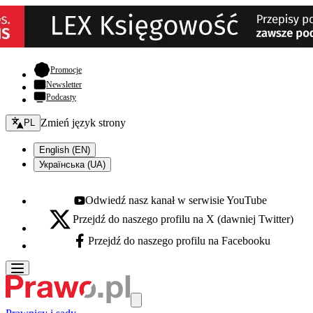
- otwiera się w nowej karcie
Promocje
Newsletter
Podcasty
Zmień język - bieżący:
Zmień język strony
PL
English (EN)
Українська (UA)
Odwiedź nasz kanał w serwisie YouTube
Youtube - otwiera się w nowej karcie
Przejdź do naszego profilu na X (dawniej Twitter)
X - otwiera się w nowej karcie
Przejdź do naszego profilu na Facebooku
Facebook - otwiera się w nowej karcie