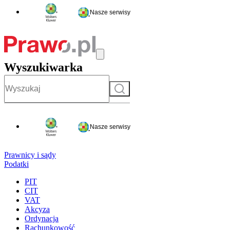
Nasze serwisy
Wyszukiwarka
Szukaj
Nasze serwisy
Prawnicy i sądy
Podatki
PIT
CIT
VAT
Akcyza
Ordynacja
Rachunkowość