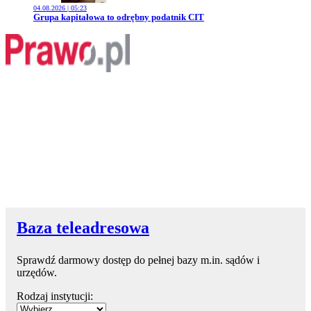
04.08.2026 | 05:23
Przejdź do artykułu:
Grupa kapitałowa to odrębny podatnik CIT
Baza teleadresowa
Sprawdź darmowy dostęp do pełnej bazy m.in. sądów i
urzędów.
Rodzaj instytucji: