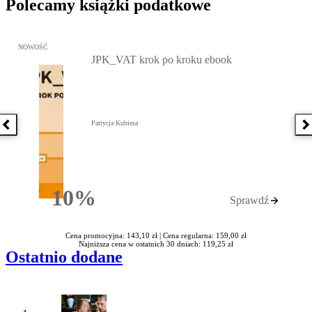
Polecamy książki podatkowe
Przejdź do: JPK_VAT krok po kroku ebook, Patrycja Kubiesa - otw
NOWOŚĆ
JPK_VAT krok po kroku ebook
Patrycja Kubiesa
Poprzednia książka
N
10%
Sprawdź
Rabatu
Cena promocyjna: 143,10 zł |
Cena regularna: 159,00 zł
Najniższa cena w ostatnich 30 dniach: 119,25 zł
Ostatnio dodane