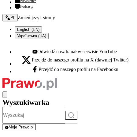
Newsletter
Podcasty
Zmień język - bieżący:
Zmień język strony
PL
English (EN)
Українська (UA)
Odwiedź nasz kanał w serwisie YouTube
Youtube - otwiera się w nowej karcie
Przejdź do naszego profilu na X (dawniej Twitter)
X - otwiera się w nowej karcie
Przejdź do naszego profilu na Facebooku
Facebook - otwiera się w nowej karcie
Wyszukiwarka
Szukaj
Moje Prawo.pl
- rejestracja i logowanie do serwisu