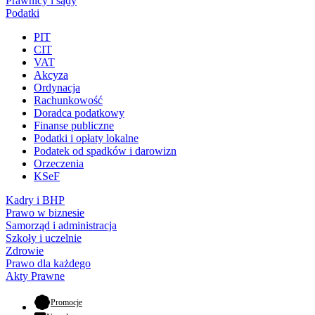
Prawnicy i sądy
Podatki
PIT
CIT
VAT
Akcyza
Ordynacja
Rachunkowość
Doradca podatkowy
Finanse publiczne
Podatki i opłaty lokalne
Podatek od spadków i darowizn
Orzeczenia
KSeF
Kadry i BHP
Prawo w biznesie
Samorząd i administracja
Szkoły i uczelnie
Zdrowie
Prawo dla każdego
Akty Prawne
- otwiera się w nowej karcie
Promocje