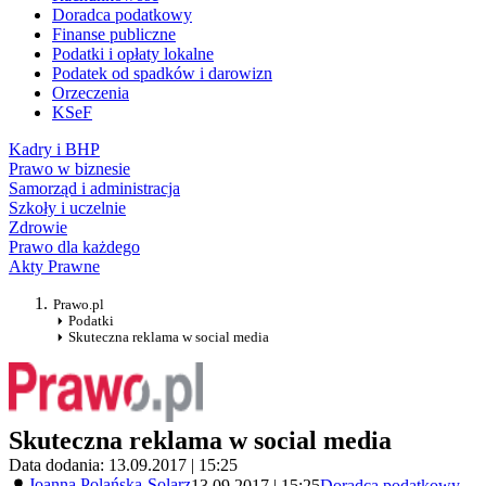
Doradca podatkowy
Finanse publiczne
Podatki i opłaty lokalne
Podatek od spadków i darowizn
Orzeczenia
KSeF
Kadry i BHP
Prawo w biznesie
Samorząd i administracja
Szkoły i uczelnie
Zdrowie
Prawo dla każdego
Akty Prawne
Prawo.pl
Podatki
Skuteczna reklama w social media
Skuteczna reklama w social media
Data dodania: 13.09.2017 | 15:25
Joanna Polańska-Solarz
13.09.2017 | 15:25
Doradca podatkowy