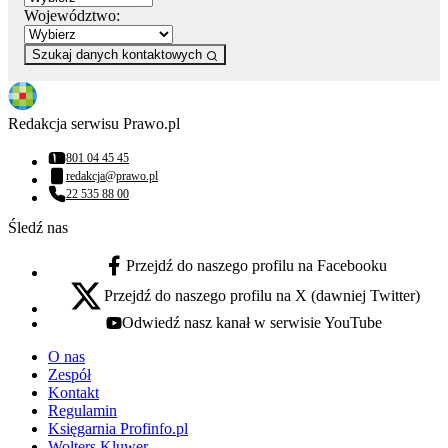
Województwo:
Szukaj danych kontaktowych
Redakcja serwisu Prawo.pl
801 04 45 45
Numer telefonu:
redakcja@prawo.pl
Adres email:
22 535 88 00
Numer telefonu:
Śledź nas
Przejdź do naszego profilu na Facebooku
facebook - otwiera się w nowej karcie
Przejdź do naszego profilu na X (dawniej Twitter)
x - otwiera się w nowej karcie
Odwiedź nasz kanał w serwisie YouTube
youtube - otwiera się w nowej karcie
O nas
Zespół
Kontakt
Regulamin
Księgarnia Profinfo.pl
Wolters Kluwer