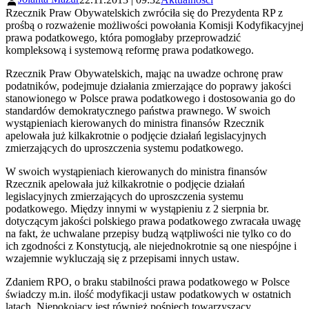
Rzecznik Praw Obywatelskich zwróciła się do Prezydenta RP z
prośbą o rozważenie możliwości powołania Komisji Kodyfikacyjnej
prawa podatkowego, która pomogłaby przeprowadzić
kompleksową i systemową reformę prawa podatkowego.
Rzecznik Praw Obywatelskich, mając na uwadze ochronę praw
podatników, podejmuje działania zmierzające do poprawy jakości
stanowionego w Polsce prawa podatkowego i dostosowania go do
standardów demokratycznego państwa prawnego. W swoich
wystąpieniach kierowanych do ministra finansów Rzecznik
apelowała już kilkakrotnie o podjęcie działań legislacyjnych
zmierzających do uproszczenia systemu podatkowego.
W swoich wystąpieniach kierowanych do ministra finansów
Rzecznik apelowała już kilkakrotnie o podjęcie działań
legislacyjnych zmierzających do uproszczenia systemu
podatkowego. Między innymi w wystąpieniu z 2 sierpnia br.
dotyczącym jakości polskiego prawa podatkowego zwracała uwagę
na fakt, że uchwalane przepisy budzą wątpliwości nie tylko co do
ich zgodności z Konstytucją, ale niejednokrotnie są one niespójne i
wzajemnie wykluczają się z przepisami innych ustaw.
Zdaniem RPO, o braku stabilności prawa podatkowego w Polsce
świadczy m.in. ilość modyfikacji ustaw podatkowych w ostatnich
latach. Niepokojący jest również pośpiech towarzyszący