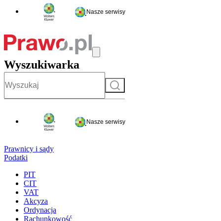
Nasze serwisy
Wyszukiwarka
Szukaj
Nasze serwisy
Prawnicy i sądy
Podatki
PIT
CIT
VAT
Akcyza
Ordynacja
Rachunkowość