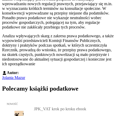
wprowadzaniu nowych regulacji prawnych, przejawiający się m.in.
w wyznaczaniu krótkich terminów na konsultacje społeczne. W
konsekwencji wprowadzane są przepisy niejasne dla podatników.
Ponadto prawo podatkowe nie wykazuje neutralności wobec
procesów gospodarczych, polegającej na tym, aby regulacje
podatkowe nie zakłócały przebiegu tych procesów.
Analiza wpływających skarg z zakresu prawa podatkowego, a także
wypowiedzi przedstawicieli Komisji Finansów Publicznych,
doktryny i praktyków podczas spotkań, w których uczestniczyła
Rzecznik, prowadzą do wniosku, że przepisy prawa podatkowego,
na skutek częstych, punktowych nowelizacji są mało przejrzyste i
niedostosowane do aktualnej sytuacji gospodarczej i konieczne jest
ich uporządkowanie
Autor:
Jolanta Mazur
Polecamy książki podatkowe
Przejdź do: JPK_VAT krok po kroku ebook, Patrycja Kubiesa - otw
NOWOŚĆ
JPK_VAT krok po kroku ebook