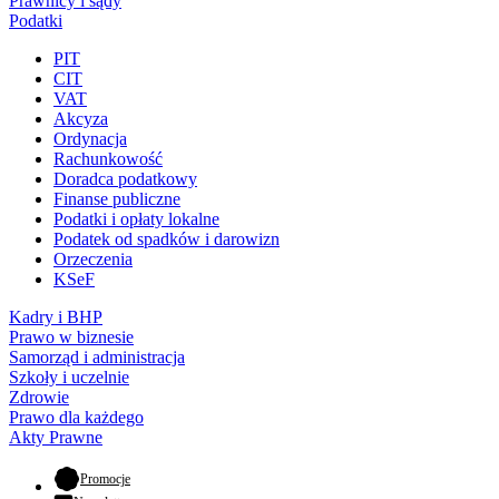
Prawnicy i sądy
Podatki
PIT
CIT
VAT
Akcyza
Ordynacja
Rachunkowość
Doradca podatkowy
Finanse publiczne
Podatki i opłaty lokalne
Podatek od spadków i darowizn
Orzeczenia
KSeF
Kadry i BHP
Prawo w biznesie
Samorząd i administracja
Szkoły i uczelnie
Zdrowie
Prawo dla każdego
Akty Prawne
- otwiera się w nowej karcie
Promocje