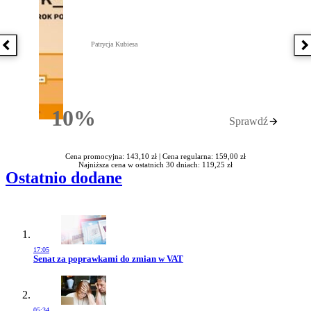
Patrycja Kubiesa
Poprzednia książka
N
10%
Sprawdź
Rabatu
Cena promocyjna: 143,10 zł |
Cena regularna: 159,00 zł
Najniższa cena w ostatnich 30 dniach: 119,25 zł
Ostatnio dodane
17:05
Przejdź do artykułu:
Senat za poprawkami do zmian w VAT
05:34