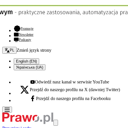
- otwiera się w nowej karcie
Promocje
Newsletter
Podcasty
Zmień język - bieżący:
Zmień język strony
PL
English (EN)
Українська (UA)
Odwiedź nasz kanał w serwisie YouTube
Youtube - otwiera się w nowej karcie
Przejdź do naszego profilu na X (dawniej Twitter)
X - otwiera się w nowej karcie
Przejdź do naszego profilu na Facebooku
Facebook - otwiera się w nowej karcie