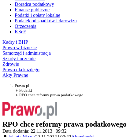
Doradca podatkowy
Finanse publiczne
Podatki i opłaty lokalne
Podatek od spadków i darowizn
Orzeczenia
KSeF
Kadry i BHP
Prawo w biznesie
Samorząd i administracja
Szkoły i uczelnie
Zdrowie
Prawo dla każdego
Akty Prawne
Prawo.pl
Podatki
RPO chce reformy prawa podatkowego
RPO chce reformy prawa podatkowego
Data dodania: 22.11.2013 | 09:32
Jolanta Mazur
22.11.2013 | 09:32
Aktualności