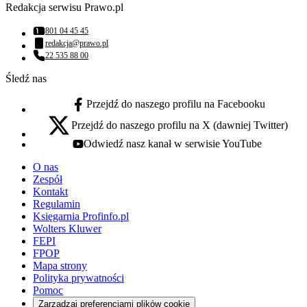
Redakcja serwisu Prawo.pl
801 04 45 45
Numer telefonu:
redakcja@prawo.pl
Adres email:
22 535 88 00
Numer telefonu:
Śledź nas
Przejdź do naszego profilu na Facebooku
facebook - otwiera się w nowej karcie
Przejdź do naszego profilu na X (dawniej Twitter)
x - otwiera się w nowej karcie
Odwiedź nasz kanał w serwisie YouTube
youtube - otwiera się w nowej karcie
O nas
Zespół
Kontakt
Regulamin
Księgarnia Profinfo.pl
Wolters Kluwer
FEPI
FPOP
Mapa strony
Polityka prywatności
Pomoc
Zarządzaj preferencjami plików cookie