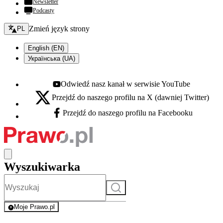
Newsletter
Podcasty
Zmień język - bieżący:
Zmień język strony
PL
English (EN)
Українська (UA)
Odwiedź nasz kanał w serwisie YouTube
Youtube - otwiera się w nowej karcie
Przejdź do naszego profilu na X (dawniej Twitter)
X - otwiera się w nowej karcie
Przejdź do naszego profilu na Facebooku
Facebook - otwiera się w nowej karcie
Wyszukiwarka
Szukaj
Moje Prawo.pl
- rejestracja i logowanie do serwisu