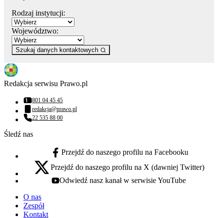
Rodzaj instytucji:
Województwo:
Szukaj danych kontaktowych
Redakcja serwisu Prawo.pl
801 04 45 45
Numer telefonu:
redakcja@prawo.pl
Adres email:
22 535 88 00
Numer telefonu:
Śledź nas
Przejdź do naszego profilu na Facebooku
facebook - otwiera się w nowej karcie
Przejdź do naszego profilu na X (dawniej Twitter)
x - otwiera się w nowej karcie
Odwiedź nasz kanał w serwisie YouTube
youtube - otwiera się w nowej karcie
O nas
Zespół
Kontakt