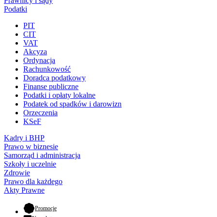
Prawnicy i sądy
Podatki
PIT
CIT
VAT
Akcyza
Ordynacja
Rachunkowość
Doradca podatkowy
Finanse publiczne
Podatki i opłaty lokalne
Podatek od spadków i darowizn
Orzeczenia
KSeF
Kadry i BHP
Prawo w biznesie
Samorząd i administracja
Szkoły i uczelnie
Zdrowie
Prawo dla każdego
Akty Prawne
- otwiera się w nowej karcie
Promocje