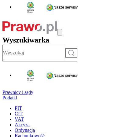
Nasze serwisy
Wyszukiwarka
Szukaj
Nasze serwisy
Prawnicy i sądy
Podatki
PIT
CIT
VAT
Akcyza
Ordynacja
Rachunkowość