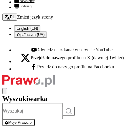
Newsletter
Podcasty
Zmień język - bieżący:
Zmień język strony
PL
English (EN)
Українська (UA)
Odwiedź nasz kanał w serwisie YouTube
Youtube - otwiera się w nowej karcie
Przejdź do naszego profilu na X (dawniej Twitter)
X - otwiera się w nowej karcie
Przejdź do naszego profilu na Facebooku
Facebook - otwiera się w nowej karcie
Wyszukiwarka
Szukaj
Moje Prawo.pl
- rejestracja i logowanie do serwisu