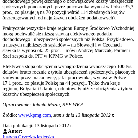
dochodowego powiększonego o obowiązkowe koszty ubezpieczeń
społecznych ponoszonych przez pracownika wynosi w Polsce 35,3
proc., co plasuje ją na 70 pozycji wśród 114 zbadanych krajów
(uszeregowanych od najniższych obciążeń podatkowych).
Praktycznie wszystkie kraje regionu Europy Środkowo-Wschodniej
mogą pochwalić się niższą stawką efektywnego podatku
dochodowego i ubezpieczeń społecznych niż Polska. Przykładowo,
u naszych najbliższych sąsiadów – na Słowacji i w Czechach
stawka ta wynosi ok. 25 proc. – mówi Andrzej Marczak, Partner i
Szef zespołu ds. PIT w KPMG w Polsce.
Efektywna stopa obciążenia wynagrodzenia wynoszącego 100 tys.
dolarów brutto rocznie z tytułu ubezpieczeń społecznych, płaconych
zarówno przez pracodawcę, jak i pracownika, wynosi w Polsce
17,1 proc., co plasuje Polskę na 44 pozycji. Tylko dwa kraje
regionu, Bułgaria i Ukraina, odnotowały niższe obciążenia z tytułu
kosztów ubezpieczeń społecznych.
Opracowanie: Jolanta Mazur, RPE WKP
Źródło:
www.kpmg.com
, stan z dnia 13 listopada 2012 r.
Data publikacji: 13 listopada 2012 r.
Autor:
Justyna Gryczka-Jezierska