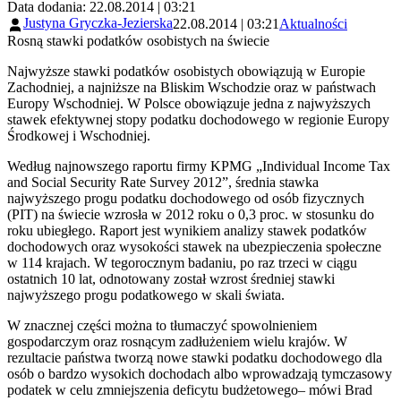
Data dodania: 22.08.2014 | 03:21
Justyna Gryczka-Jezierska
22.08.2014 | 03:21
Aktualności
Rosną stawki podatków osobistych na świecie
Najwyższe stawki podatków osobistych obowiązują w Europie
Zachodniej, a najniższe na Bliskim Wschodzie oraz w państwach
Europy Wschodniej. W Polsce obowiązuje jedna z najwyższych
stawek efektywnej stopy podatku dochodowego w regionie Europy
Środkowej i Wschodniej.
Według najnowszego raportu firmy KPMG „Individual Income Tax
and Social Security Rate Survey 2012”, średnia stawka
najwyższego progu podatku dochodowego od osób fizycznych
(PIT) na świecie wzrosła w 2012 roku o 0,3 proc. w stosunku do
roku ubiegłego. Raport jest wynikiem analizy stawek podatków
dochodowych oraz wysokości stawek na ubezpieczenia społeczne
w 114 krajach. W tegorocznym badaniu, po raz trzeci w ciągu
ostatnich 10 lat, odnotowany został wzrost średniej stawki
najwyższego progu podatkowego w skali świata.
W znacznej części można to tłumaczyć spowolnieniem
gospodarczym oraz rosnącym zadłużeniem wielu krajów. W
rezultacie państwa tworzą nowe stawki podatku dochodowego dla
osób o bardzo wysokich dochodach albo wprowadzają tymczasowy
podatek w celu zmniejszenia deficytu budżetowego– mówi Brad