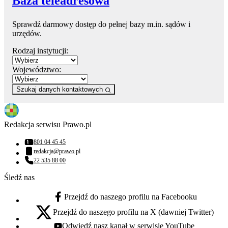
Baza teleadresowa
Sprawdź darmowy dostęp do pełnej bazy m.in. sądów i
urzędów.
Rodzaj instytucji:
Województwo:
Szukaj danych kontaktowych
Redakcja serwisu Prawo.pl
801 04 45 45
Numer telefonu:
redakcja@prawo.pl
Adres email:
22 535 88 00
Numer telefonu:
Śledź nas
Przejdź do naszego profilu na Facebooku
facebook - otwiera się w nowej karcie
Przejdź do naszego profilu na X (dawniej Twitter)
x - otwiera się w nowej karcie
Odwiedź nasz kanał w serwisie YouTube