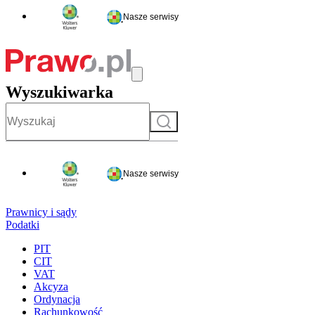
Nasze serwisy
Wyszukiwarka
Szukaj
Nasze serwisy
Prawnicy i sądy
Podatki
PIT
CIT
VAT
Akcyza
Ordynacja
Rachunkowość