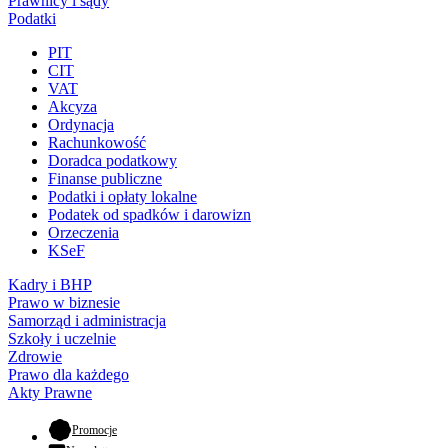
Prawnicy i sądy
Podatki
PIT
CIT
VAT
Akcyza
Ordynacja
Rachunkowość
Doradca podatkowy
Finanse publiczne
Podatki i opłaty lokalne
Podatek od spadków i darowizn
Orzeczenia
KSeF
Kadry i BHP
Prawo w biznesie
Samorząd i administracja
Szkoły i uczelnie
Zdrowie
Prawo dla każdego
Akty Prawne
- otwiera się w nowej karcie
Promocje