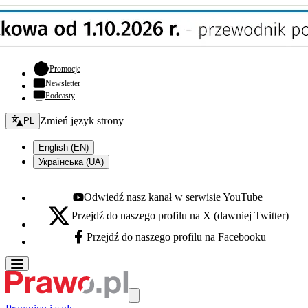
- otwiera się w nowej karcie
Promocje
Newsletter
Podcasty
Zmień język - bieżący:
Zmień język strony
PL
English (EN)
Українська (UA)
Odwiedź nasz kanał w serwisie YouTube
Youtube - otwiera się w nowej karcie
Przejdź do naszego profilu na X (dawniej Twitter)
X - otwiera się w nowej karcie
Przejdź do naszego profilu na Facebooku
Facebook - otwiera się w nowej karcie