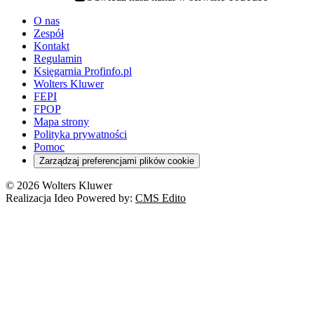
youtube - otwiera się w nowej karcie
O nas
Zespół
Kontakt
Regulamin
Księgarnia Profinfo.pl
Wolters Kluwer
FEPI
FPOP
Mapa strony
Polityka prywatności
Pomoc
Zarządzaj preferencjami plików cookie
© 2026 Wolters Kluwer
Realizacja Ideo Powered by:
CMS Edito