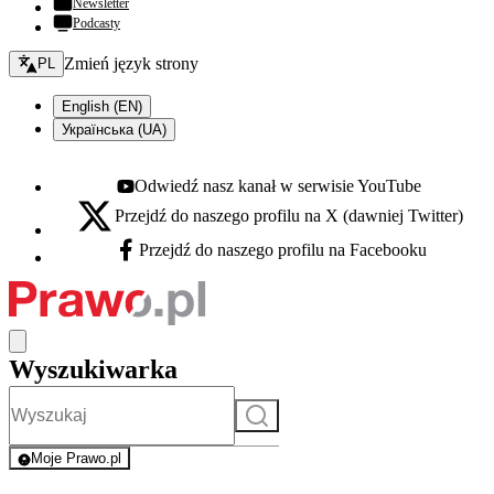
Newsletter
Podcasty
Zmień język - bieżący:
Zmień język strony
PL
English (EN)
Українська (UA)
Odwiedź nasz kanał w serwisie YouTube
Youtube - otwiera się w nowej karcie
Przejdź do naszego profilu na X (dawniej Twitter)
X - otwiera się w nowej karcie
Przejdź do naszego profilu na Facebooku
Facebook - otwiera się w nowej karcie
Wyszukiwarka
Szukaj
Moje Prawo.pl
- rejestracja i logowanie do serwisu