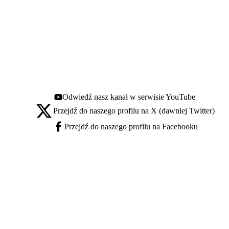
Odwiedź nasz kanał w serwisie YouTube
Youtube - otwiera się w nowej karcie
Przejdź do naszego profilu na X (dawniej Twitter)
X - otwiera się w nowej karcie
Przejdź do naszego profilu na Facebooku
Facebook - otwiera się w nowej karcie