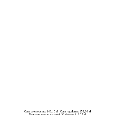
iera się w nowym oknie
Cena promocyjna: 143,10 zł |
Cena regularna: 159,00 zł
Najniższa cena w ostatnich 30 dniach: 119,25 zł