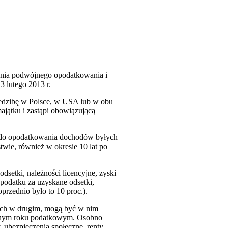
kania podwójnego opodatkowania i
 lutego 2013 r.
iedzibę w Polsce, w USA lub w obu
jątku i zastąpi obowiązującą
o do opodatkowania dochodów byłych
wie, również w okresie 10 lat po
setki, należności licencyjne, zyski
 podatku za uzyskane odsetki,
przednio było to 10 proc.).
ych w drugim, mogą być w nim
 danym roku podatkowym. Osobno
 ubezpieczenia społeczne, renty