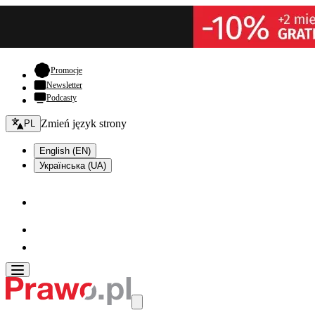
- otwiera się w nowej karcie
Promocje
Newsletter
Podcasty
Zmień język - bieżący:
Zmień język strony
PL
English (EN)
Українська (UA)