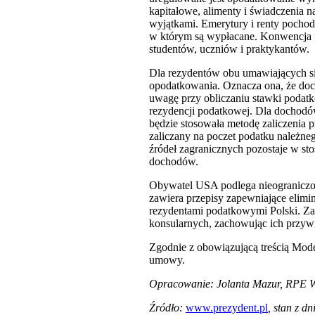
kapitałowe, alimenty i świadczenia 
wyjątkami. Emerytury i renty pocho
w którym są wypłacane. Konwencja u
studentów, uczniów i praktykantów.
Dla rezydentów obu umawiających si
opodatkowania. Oznacza ona, że doch
uwagę przy obliczaniu stawki podat
rezydencji podatkowej. Dla dochodó
będzie stosowała metodę zaliczenia p
zaliczany na poczet podatku należneg
źródeł zagranicznych pozostaje w sto
dochodów.
Obywatel USA podlega nieogranicz
zawiera przepisy zapewniające elim
rezydentami podatkowymi Polski. Za
konsularnych, zachowując ich przyw
Zgodnie z obowiązującą treścią Mod
umowy.
Opracowanie: Jolanta Mazur, RPE
Źródło:
www.prezydent.pl
, stan z dn