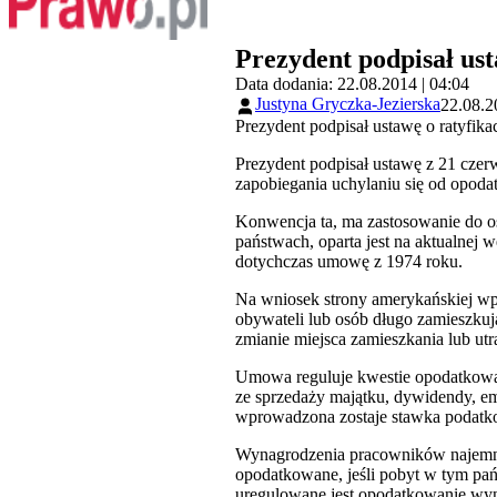
Prezydent podpisał us
Data dodania: 22.08.2014 | 04:04
Justyna Gryczka-Jezierska
22.08.2
Prezydent podpisał ustawę o ratyfi
Prezydent podpisał ustawę z 21 czer
zapobiegania uchylaniu się od opod
Konwencja ta, ma zastosowanie do o
państwach, oparta jest na aktualne
dotychczas umowę z 1974 roku.
Na wniosek strony amerykańskiej wp
obywateli lub osób długo zamieszkuj
zmianie miejsca zamieszkania lub utr
Umowa reguluje kwestie opodatkowani
ze sprzedaży majątku, dywidendy, em
wprowadzona zostaje stawka podatkow
Wynagrodzenia pracowników najemny
opodatkowane, jeśli pobyt w tym pa
uregulowane jest opodatkowanie wyna