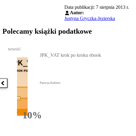
Data publikacji: 7 sierpnia 2013 r.
Autor:
Justyna Gryczka-Jezierska
Polecamy książki podatkowe
Przejdź do: JPK_VAT krok po kroku ebook, Patrycja Kubiesa - otw
NOWOŚĆ
JPK_VAT krok po kroku ebook
Patrycja Kubiesa
Poprzednia książka
10%
Rabatu