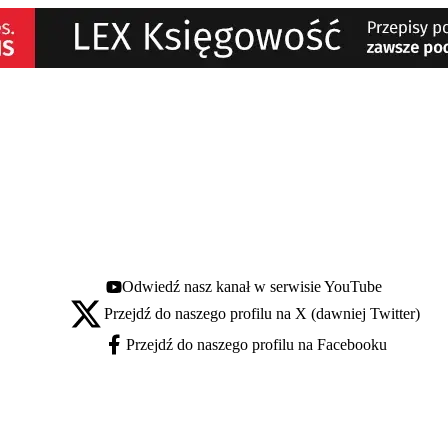
Odwiedź nasz kanał w serwisie YouTube
Youtube - otwiera się w nowej karcie
Przejdź do naszego profilu na X (dawniej Twitter)
X - otwiera się w nowej karcie
Przejdź do naszego profilu na Facebooku
Facebook - otwiera się w nowej karcie