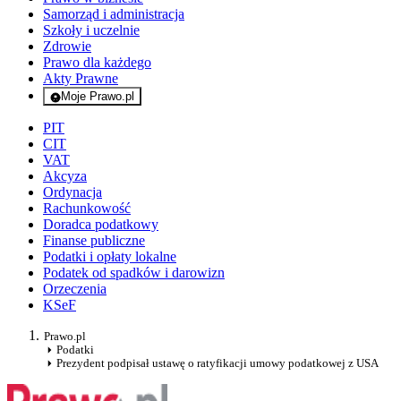
Samorząd i administracja
Szkoły i uczelnie
Zdrowie
Prawo dla każdego
Akty Prawne
Moje Prawo.pl
- rejestracja i logowanie do serwisu
PIT
CIT
VAT
Akcyza
Ordynacja
Rachunkowość
Doradca podatkowy
Finanse publiczne
Podatki i opłaty lokalne
Podatek od spadków i darowizn
Orzeczenia
KSeF
Prawo.pl
Podatki
Prezydent podpisał ustawę o ratyfikacji umowy podatkowej z USA