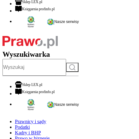
otwiera się w nowej karcie
Sklep LEX.pl
otwiera się w nowej karcie
Księgarnia profinfo.pl
Nasze serwisy
Wyszukiwarka
Szukaj
otwiera się w nowej karcie
Sklep LEX.pl
otwiera się w nowej karcie
Księgarnia profinfo.pl
Nasze serwisy
Prawnicy i sądy
Podatki
Kadry i BHP
Prawo w biznesie