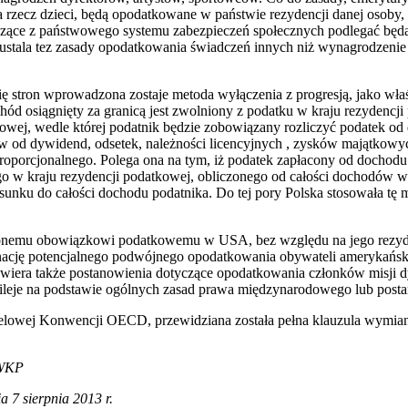
na rzecz dzieci, będą opodatkowane w państwie rezydencji danej osoby
dzące z państwowego systemu zabezpieczeń społecznych podlegać będ
stala tez zasady opodatkowania świadczeń innych niż wynagrodzenie
ę stron wprowadzona zostaje metoda wyłączenia z progresją, jako wł
ód osiągnięty za granicą jest zwolniony z podatku w kraju rezydencji 
kowej, wedle której podatnik będzie zobowiązany rozliczyć podatek 
w od dywidend, odsetek, należności licencyjnych , zysków majątkowy
roporcjonalnego. Polega ona na tym, iż podatek zapłacony od dochodu o
o w kraju rezydencji podatkowej, obliczonego od całości dochodów w t
sunku do całości dochodu podatnika. Do tej pory Polska stosowała tę m
onemu obowiązkowi podatkowemu w USA, bez względu na jego rezy
inację potencjalnego podwójnego opodatkowania obywateli amerykańsk
wiera także postanowienia dotyczące opodatkowania członków misji 
ileje na podstawie ogólnych zasad prawa międzynarodowego lub pos
elowej Konwencji OECD, przewidziana została pełna klauzula wymian
 WKP
ia 7 sierpnia 2013 r.