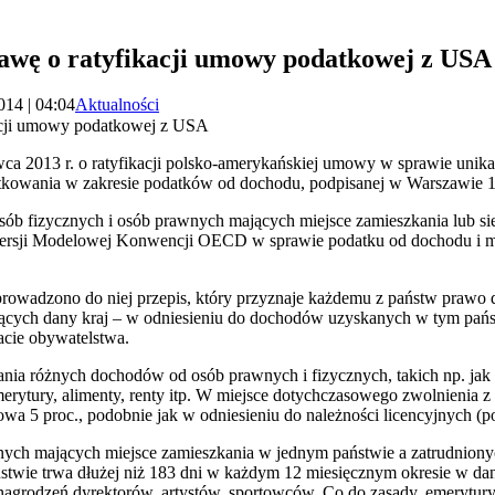
tawę o ratyfikacji umowy podatkowej z USA
014 | 04:04
Aktualności
kacji umowy podatkowej z USA
wca 2013 r. o ratyfikacji polsko-amerykańskiej umowy w sprawie uni
atkowania w zakresie podatków od dochodu, podpisanej w Warszawie 13
sób fizycznych i osób prawnych mających miejsce zamieszkania lub s
j wersji Modelowej Konwencji OECD w sprawie podatku od dochodu i ma
rowadzono do niej przepis, który przyznaje każdemu z państw praw
ących dany kraj – w odniesieniu do dochodów uzyskanych w tym państ
acie obywatelstwa.
a różnych dochodów od osób prawnych i fizycznych, takich np. jak od
erytury, alimenty, renty itp. W miejsce dotychczasowego zwolnienia z
a 5 proc., podobnie jak w odniesieniu do należności licencyjnych (po
ch mających miejsce zamieszkania w jednym państwie a zatrudnion
ństwie trwa dłużej niż 183 dni w każdym 12 miesięcznym okresie w
grodzeń dyrektorów, artystów, sportowców. Co do zasady, emerytury,