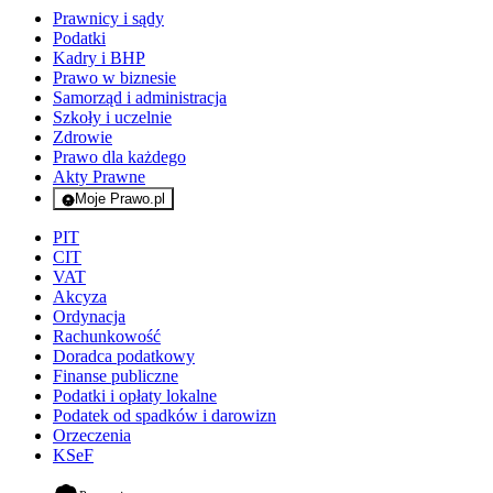
Prawnicy i sądy
Podatki
Kadry i BHP
Prawo w biznesie
Samorząd i administracja
Szkoły i uczelnie
Zdrowie
Prawo dla każdego
Akty Prawne
Moje Prawo.pl
- rejestracja i logowanie do serwisu
PIT
CIT
VAT
Akcyza
Ordynacja
Rachunkowość
Doradca podatkowy
Finanse publiczne
Podatki i opłaty lokalne
Podatek od spadków i darowizn
Orzeczenia
KSeF