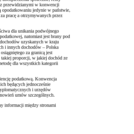
, z przewidzianymi w konwencji
ą opodatkowaniu jedynie w państwie,
 za pracę a otrzymywanych przez
aściwa dla unikania podwójnego
podatkowej, natomiast jest brany pod
od dochodów uzyskanych w kraju
ch i innych dochodów – Polska
siągniętego za granicą jest
akiej proporcji, w jakiej dochód ze
etodę dla wszystkich kategorii
dencję podatkową. Konwencja
ich będących jednocześnie
dyplomatycznych i urzędów
tanowień umów szczególnych.
y informacji między stronami