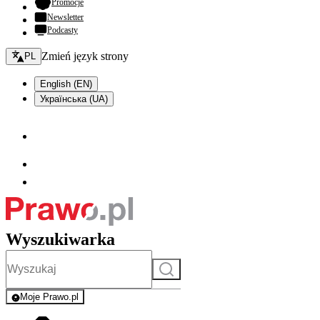
- otwiera się w nowej karcie
Promocje
Newsletter
Podcasty
Zmień język - bieżący:
Zmień język strony
PL
English (EN)
Українська (UA)
Wyszukiwarka
Szukaj
Moje Prawo.pl
- rejestracja i logowanie do serwisu