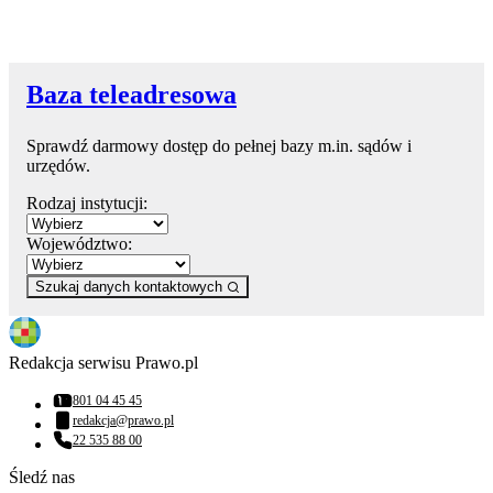
Baza teleadresowa
Sprawdź darmowy dostęp do pełnej bazy m.in. sądów i
urzędów.
Rodzaj instytucji:
Województwo:
Szukaj danych kontaktowych
Redakcja serwisu Prawo.pl
801 04 45 45
Numer telefonu:
redakcja@prawo.pl
Adres email:
22 535 88 00
Numer telefonu:
Śledź nas