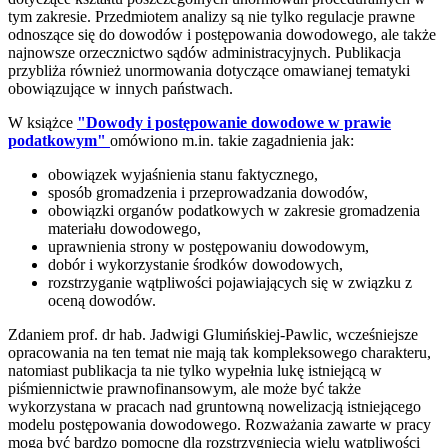
tym zakresie. Przedmiotem analizy są nie tylko regulacje prawne
odnoszące się do dowodów i postępowania dowodowego, ale także
najnowsze orzecznictwo sądów administracyjnych. Publikacja
przybliża również unormowania dotyczące omawianej tematyki
obowiązujące w innych państwach.
W książce
"Dowody i postępowanie dowodowe w prawie
podatkowym"
omówiono m.in. takie zagadnienia jak:
obowiązek wyjaśnienia stanu faktycznego,
sposób gromadzenia i przeprowadzania dowodów,
obowiązki organów podatkowych w zakresie gromadzenia
materiału dowodowego,
uprawnienia strony w postępowaniu dowodowym,
dobór i wykorzystanie środków dowodowych,
rozstrzyganie wątpliwości pojawiających się w związku z
oceną dowodów.
Zdaniem prof. dr hab. Jadwigi Glumińskiej-Pawlic, wcześniejsze
opracowania na ten temat nie mają tak kompleksowego charakteru,
natomiast publikacja ta nie tylko wypełnia lukę istniejącą w
piśmiennictwie prawnofinansowym, ale może być także
wykorzystana w pracach nad gruntowną nowelizacją istniejącego
modelu postępowania dowodowego. Rozważania zawarte w pracy
mogą być bardzo pomocne dla rozstrzygnięcia wielu wątpliwości