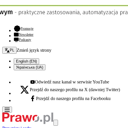
- otwiera się w nowej karcie
Promocje
Newsletter
Podcasty
Zmień język - bieżący:
Zmień język strony
PL
English (EN)
Українська (UA)
Odwiedź nasz kanał w serwisie YouTube
Youtube - otwiera się w nowej karcie
Przejdź do naszego profilu na X (dawniej Twitter)
X - otwiera się w nowej karcie
Przejdź do naszego profilu na Facebooku
Facebook - otwiera się w nowej karcie