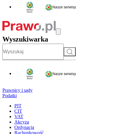
Nasze serwisy
Wyszukiwarka
Szukaj
Nasze serwisy
Prawnicy i sądy
Podatki
PIT
CIT
VAT
Akcyza
Ordynacja
Rachunkowość