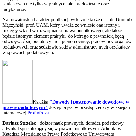
istniejących nie tylko w praktyce, ale i w doktrynie oraz
judykaturze.
Na nowatorski charakter publikacji wskazuje także dr hab. Dominik
Mączyński, prof. UAM, który uważa że wniesie ona istotny i
rozległy wkład w rozwój nauki prawa podatkowego, ale także
będzie istotnym element praktyki, do którego z pewnością będą
odwoływać się podatnicy i ich pełnomocnicy, pracownicy organów
podatkowych oraz sędziowie sądów administracyjnych orzekający
w sprawach podatkowych.
Książka
"Dowody i postępowanie dowodowe w
prawie podatkowym"
dostępna jest w przedsprzedaży w księgarni
internetowej
Profinfo >>
Dariusz Strzelec
- doktor nauk prawnych, doradca podatkowy,
adwokat specjalizujący się w prawie podatkowym. Adiunkt w
Katedrze Materialnego Prawa Podatkowego Uniwersytetu