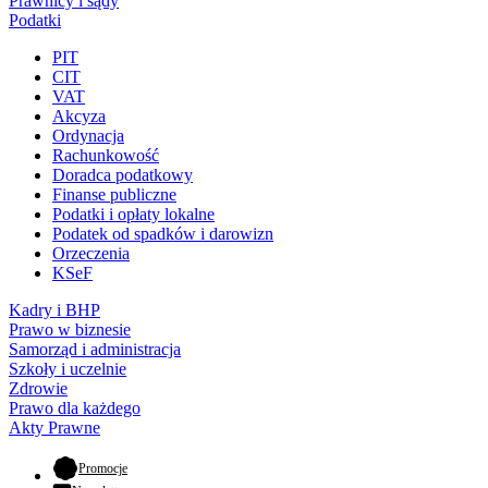
Prawnicy i sądy
Podatki
PIT
CIT
VAT
Akcyza
Ordynacja
Rachunkowość
Doradca podatkowy
Finanse publiczne
Podatki i opłaty lokalne
Podatek od spadków i darowizn
Orzeczenia
KSeF
Kadry i BHP
Prawo w biznesie
Samorząd i administracja
Szkoły i uczelnie
Zdrowie
Prawo dla każdego
Akty Prawne
- otwiera się w nowej karcie
Promocje