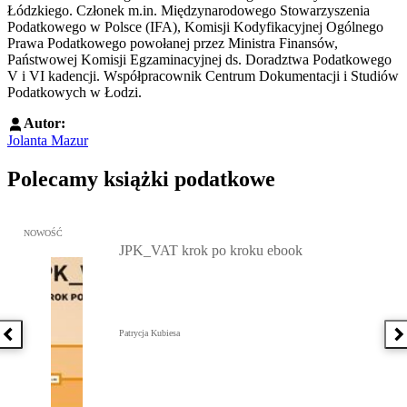
Łódzkiego. Członek m.in. Międzynarodowego Stowarzyszenia
Podatkowego w Polsce (IFA), Komisji Kodyfikacyjnej Ogólnego
Prawa Podatkowego powołanej przez Ministra Finansów,
Państwowej Komisji Egzaminacyjnej ds. Doradztwa Podatkowego
V i VI kadencji. Współpracownik Centrum Dokumentacji i Studiów
Podatkowych w Łodzi.
Autor:
Jolanta Mazur
Polecamy książki podatkowe
Przejdź do: JPK_VAT krok po kroku ebook, Patrycja Kubiesa - otw
NOWOŚĆ
JPK_VAT krok po kroku ebook
Patrycja Kubiesa
Poprzednia książka
N