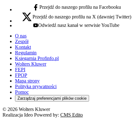
Przejdź do naszego profilu na Facebooku
facebook - otwiera się w nowej karcie
Przejdź do naszego profilu na X (dawniej Twitter)
x - otwiera się w nowej karcie
Odwiedź nasz kanał w serwisie YouTube
youtube - otwiera się w nowej karcie
O nas
Zespół
Kontakt
Regulamin
Księgarnia Profinfo.pl
Wolters Kluwer
FEPI
FPOP
Mapa strony
Polityka prywatności
Pomoc
Zarządzaj preferencjami plików cookie
© 2026 Wolters Kluwer
Realizacja Ideo Powered by:
CMS Edito