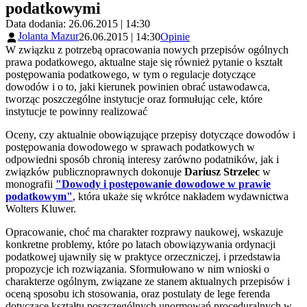
podatkowymi
Data dodania: 26.06.2015 | 14:30
Jolanta Mazur
26.06.2015 | 14:30
Opinie
W związku z potrzebą opracowania nowych przepisów ogólnych
prawa podatkowego, aktualne staje się również pytanie o kształt
postępowania podatkowego, w tym o regulacje dotyczące
dowodów i o to, jaki kierunek powinien obrać ustawodawca,
tworząc poszczególne instytucje oraz formułując cele, które
instytucje te powinny realizować
Oceny, czy aktualnie obowiązujące przepisy dotyczące dowodów i
postępowania dowodowego w sprawach podatkowych w
odpowiedni sposób chronią interesy zarówno podatników, jak i
związków publicznoprawnych dokonuje
Dariusz Strzelec
w
monografii
"Dowody i postępowanie dowodowe w prawie
podatkowym"
, która ukaże się wkrótce nakładem wydawnictwa
Wolters Kluwer.
Opracowanie, choć ma charakter rozprawy naukowej, wskazuje
konkretne problemy, które po latach obowiązywania ordynacji
podatkowej ujawniły się w praktyce orzeczniczej, i przedstawia
propozycje ich rozwiązania. Sformułowano w nim wnioski o
charakterze ogólnym, związane ze stanem aktualnych przepisów i
oceną sposobu ich stosowania, oraz postulaty de lege ferenda
dotyczące kształtu poszczególnych unormowań proceduralnych w