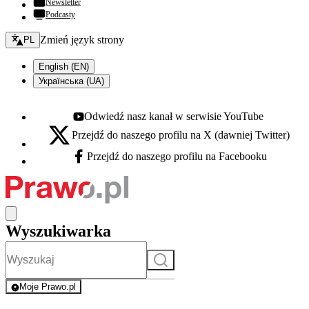
Newsletter
Podcasty
Zmień język - bieżący:
Zmień język strony
PL
English (EN)
Українська (UA)
Odwiedź nasz kanał w serwisie YouTube
Youtube - otwiera się w nowej karcie
Przejdź do naszego profilu na X (dawniej Twitter)
X - otwiera się w nowej karcie
Przejdź do naszego profilu na Facebooku
Facebook - otwiera się w nowej karcie
Wyszukiwarka
Szukaj
Moje Prawo.pl
- rejestracja i logowanie do serwisu