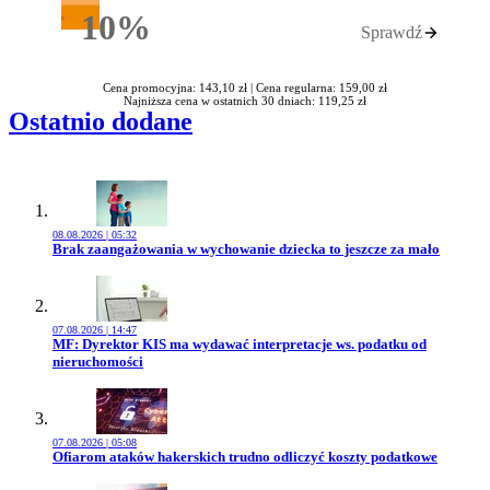
10%
Sprawdź
Rabatu
Cena promocyjna: 143,10 zł |
Cena regularna: 159,00 zł
Najniższa cena w ostatnich 30 dniach: 119,25 zł
Ostatnio dodane
08.08.2026 | 05:32
Przejdź do artykułu:
Brak zaangażowania w wychowanie dziecka to jeszcze za mało
07.08.2026 | 14:47
Przejdź do artykułu:
MF: Dyrektor KIS ma wydawać interpretacje ws. podatku od
nieruchomości
07.08.2026 | 05:08
Przejdź do artykułu:
Ofiarom ataków hakerskich trudno odliczyć koszty podatkowe