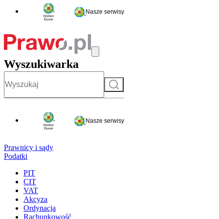
Nasze serwisy
Wyszukiwarka
Szukaj
Nasze serwisy
Prawnicy i sądy
Podatki
PIT
CIT
VAT
Akcyza
Ordynacja
Rachunkowość