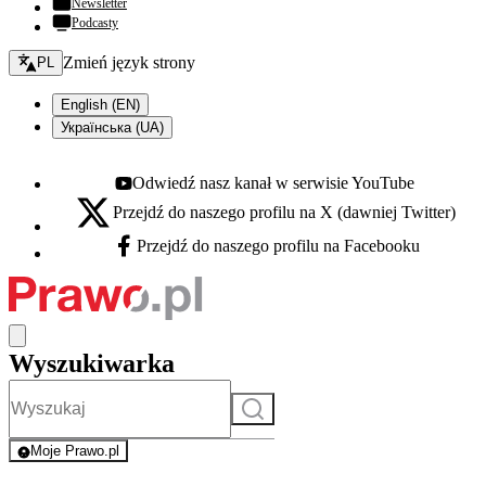
Newsletter
Podcasty
Zmień język - bieżący:
Zmień język strony
PL
English (EN)
Українська (UA)
Odwiedź nasz kanał w serwisie YouTube
Youtube - otwiera się w nowej karcie
Przejdź do naszego profilu na X (dawniej Twitter)
X - otwiera się w nowej karcie
Przejdź do naszego profilu na Facebooku
Facebook - otwiera się w nowej karcie
Wyszukiwarka
Szukaj
Moje Prawo.pl
- rejestracja i logowanie do serwisu