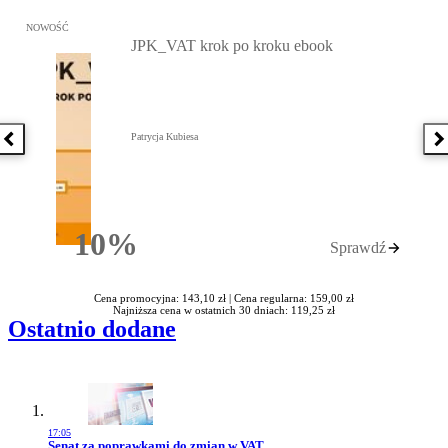
Przejdź do: JPK_VAT krok po kroku ebook, Patrycja Kubiesa - otw
NOWOŚĆ
JPK_VAT krok po kroku ebook
Patrycja Kubiesa
Poprzednia książka
N
10%
Sprawdź
Rabatu
Cena promocyjna: 143,10 zł |
Cena regularna: 159,00 zł
Najniższa cena w ostatnich 30 dniach: 119,25 zł
Ostatnio dodane
17:05
Przejdź do artykułu:
Senat za poprawkami do zmian w VAT