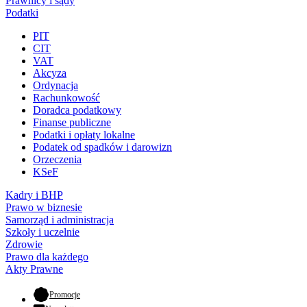
Prawnicy i sądy
Podatki
PIT
CIT
VAT
Akcyza
Ordynacja
Rachunkowość
Doradca podatkowy
Finanse publiczne
Podatki i opłaty lokalne
Podatek od spadków i darowizn
Orzeczenia
KSeF
Kadry i BHP
Prawo w biznesie
Samorząd i administracja
Szkoły i uczelnie
Zdrowie
Prawo dla każdego
Akty Prawne
- otwiera się w nowej karcie
Promocje