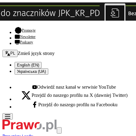
- otwiera się w nowej karcie
Promocje
Newsletter
Podcasty
Zmień język - bieżący:
Zmień język strony
PL
English (EN)
Українська (UA)
Odwiedź nasz kanał w serwisie YouTube
Youtube - otwiera się w nowej karcie
Przejdź do naszego profilu na X (dawniej Twitter)
X - otwiera się w nowej karcie
Przejdź do naszego profilu na Facebooku
Facebook - otwiera się w nowej karcie