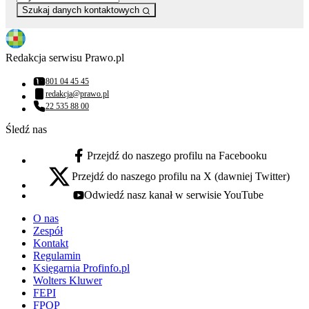
Szukaj danych kontaktowych
Redakcja serwisu Prawo.pl
801 04 45 45
Numer telefonu:
redakcja@prawo.pl
Adres email:
22 535 88 00
Numer telefonu:
Śledź nas
Przejdź do naszego profilu na Facebooku
facebook - otwiera się w nowej karcie
Przejdź do naszego profilu na X (dawniej Twitter)
x - otwiera się w nowej karcie
Odwiedź nasz kanał w serwisie YouTube
youtube - otwiera się w nowej karcie
O nas
Zespół
Kontakt
Regulamin
Księgarnia Profinfo.pl
Wolters Kluwer
FEPI
FPOP