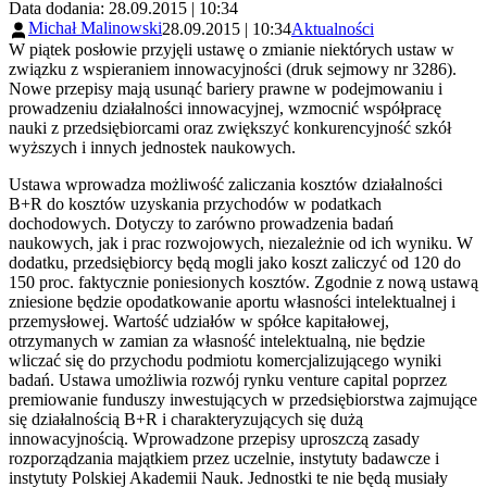
Data dodania: 28.09.2015 | 10:34
Michał Malinowski
28.09.2015 | 10:34
Aktualności
W piątek posłowie przyjęli ustawę o zmianie niektórych ustaw w
związku z wspieraniem innowacyjności (druk sejmowy nr 3286).
Nowe przepisy mają usunąć bariery prawne w podejmowaniu i
prowadzeniu działalności innowacyjnej, wzmocnić współpracę
nauki z przedsiębiorcami oraz zwiększyć konkurencyjność szkół
wyższych i innych jednostek naukowych.
Ustawa wprowadza możliwość zaliczania kosztów działalności
B+R do kosztów uzyskania przychodów w podatkach
dochodowych. Dotyczy to zarówno prowadzenia badań
naukowych, jak i prac rozwojowych, niezależnie od ich wyniku. W
dodatku, przedsiębiorcy będą mogli jako koszt zaliczyć od 120 do
150 proc. faktycznie poniesionych kosztów. Zgodnie z nową ustawą
zniesione będzie opodatkowanie aportu własności intelektualnej i
przemysłowej. Wartość udziałów w spółce kapitałowej,
otrzymanych w zamian za własność intelektualną, nie będzie
wliczać się do przychodu podmiotu komercjalizującego wyniki
badań. Ustawa umożliwia rozwój rynku venture capital poprzez
premiowanie funduszy inwestujących w przedsiębiorstwa zajmujące
się działalnością B+R i charakteryzujących się dużą
innowacyjnością. Wprowadzone przepisy uproszczą zasady
rozporządzania majątkiem przez uczelnie, instytuty badawcze i
instytuty Polskiej Akademii Nauk. Jednostki te nie będą musiały