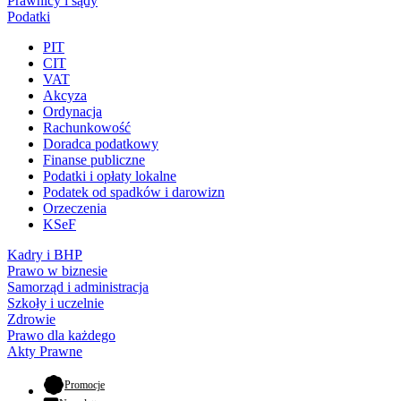
Prawnicy i sądy
Podatki
PIT
CIT
VAT
Akcyza
Ordynacja
Rachunkowość
Doradca podatkowy
Finanse publiczne
Podatki i opłaty lokalne
Podatek od spadków i darowizn
Orzeczenia
KSeF
Kadry i BHP
Prawo w biznesie
Samorząd i administracja
Szkoły i uczelnie
Zdrowie
Prawo dla każdego
Akty Prawne
- otwiera się w nowej karcie
Promocje