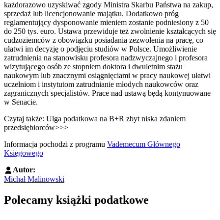
każdorazowo uzyskiwać zgody Ministra Skarbu Państwa na zakup,
sprzedaż lub licencjonowanie majątku. Dodatkowo próg
reglamentujący dysponowanie mieniem zostanie podniesiony z 50
do 250 tys. euro. Ustawa przewiduje też zwolnienie kształcących się
cudzoziemców z obowiązku posiadania zezwolenia na pracę, co
ułatwi im decyzję o podjęciu studiów w Polsce. Umożliwienie
zatrudnienia na stanowisku profesora nadzwyczajnego i profesora
wizytującego osób ze stopniem doktora i dwuletnim stażu
naukowym lub znacznymi osiągnięciami w pracy naukowej ułatwi
uczelniom i instytutom zatrudnianie młodych naukowców oraz
zagranicznych specjalistów. Prace nad ustawą będą kontynuowane
w Senacie.
Czytaj także: Ulga podatkowa na B+R zbyt niska zdaniem
przedsiębiorców>>>
Informacja pochodzi z programu
Vademecum Głównego
Księgowego
Autor:
Michał Malinowski
Polecamy książki podatkowe