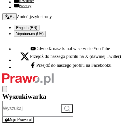
Newsletter
Podcasty
Zmień język - bieżący:
Zmień język strony
PL
English (EN)
Українська (UA)
Odwiedź nasz kanał w serwisie YouTube
Youtube - otwiera się w nowej karcie
Przejdź do naszego profilu na X (dawniej Twitter)
X - otwiera się w nowej karcie
Przejdź do naszego profilu na Facebooku
Facebook - otwiera się w nowej karcie
Wyszukiwarka
Szukaj
Moje Prawo.pl
- rejestracja i logowanie do serwisu