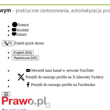
- otwiera się w nowej karcie
Promocje
Newsletter
Podcasty
Zmień język - bieżący:
Zmień język strony
PL
English (EN)
Українська (UA)
Odwiedź nasz kanał w serwisie YouTube
Youtube - otwiera się w nowej karcie
Przejdź do naszego profilu na X (dawniej Twitter)
X - otwiera się w nowej karcie
Przejdź do naszego profilu na Facebooku
Facebook - otwiera się w nowej karcie