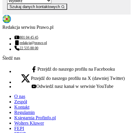
Szukaj danych kontaktowych
Redakcja serwisu Prawo.pl
801 04 45 45
Numer telefonu:
redakcja@prawo.pl
Adres email:
22 535 88 00
Numer telefonu:
Śledź nas
Przejdź do naszego profilu na Facebooku
facebook - otwiera się w nowej karcie
Przejdź do naszego profilu na X (dawniej Twitter)
x - otwiera się w nowej karcie
Odwiedź nasz kanał w serwisie YouTube
youtube - otwiera się w nowej karcie
O nas
Zespół
Kontakt
Regulamin
Księgarnia Profinfo.pl
Wolters Kluwer
FEPI