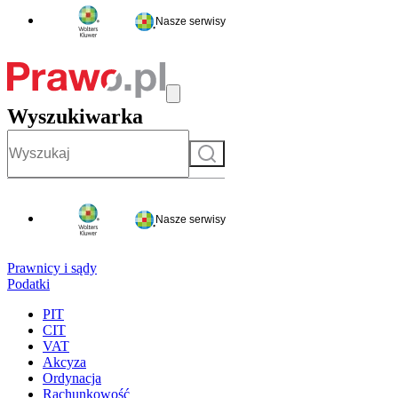
Nasze serwisy
Wyszukiwarka
Szukaj
Nasze serwisy
Prawnicy i sądy
Podatki
PIT
CIT
VAT
Akcyza
Ordynacja
Rachunkowość