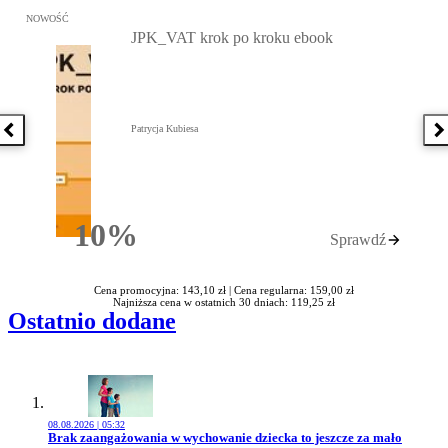
Przejdź do: JPK_VAT krok po kroku ebook, Patrycja Kubiesa - otw
NOWOŚĆ
JPK_VAT krok po kroku ebook
Patrycja Kubiesa
Poprzednia książka
N
10%
Sprawdź
Rabatu
Cena promocyjna: 143,10 zł |
Cena regularna: 159,00 zł
Najniższa cena w ostatnich 30 dniach: 119,25 zł
Ostatnio dodane
08.08.2026 | 05:32
Przejdź do artykułu:
Brak zaangażowania w wychowanie dziecka to jeszcze za mało