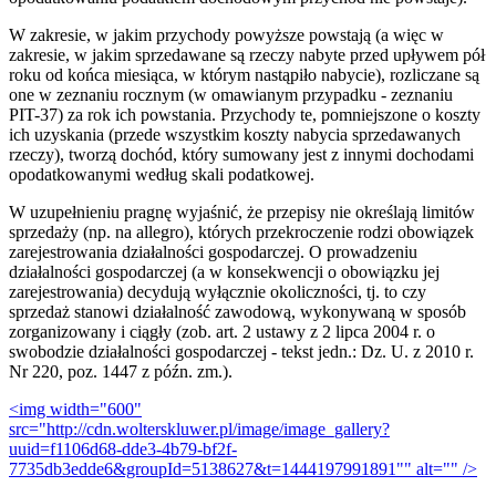
W zakresie, w jakim przychody powyższe powstają (a więc w
zakresie, w jakim sprzedawane są rzeczy nabyte przed upływem pół
roku od końca miesiąca, w którym nastąpiło nabycie), rozliczane są
one w zeznaniu rocznym (w omawianym przypadku - zeznaniu
PIT-37) za rok ich powstania. Przychody te, pomniejszone o koszty
ich uzyskania (przede wszystkim koszty nabycia sprzedawanych
rzeczy), tworzą dochód, który sumowany jest z innymi dochodami
opodatkowanymi według skali podatkowej.
W uzupełnieniu pragnę wyjaśnić, że przepisy nie określają limitów
sprzedaży (np. na allegro), których przekroczenie rodzi obowiązek
zarejestrowania działalności gospodarczej. O prowadzeniu
działalności gospodarczej (a w konsekwencji o obowiązku jej
zarejestrowania) decydują wyłącznie okoliczności, tj. to czy
sprzedaż stanowi działalność zawodową, wykonywaną w sposób
zorganizowany i ciągły (zob. art. 2 ustawy z 2 lipca 2004 r. o
swobodzie działalności gospodarczej - tekst jedn.: Dz. U. z 2010 r.
Nr 220, poz. 1447 z późn. zm.).
<img width="600"
src="http://cdn.wolterskluwer.pl/image/image_gallery?
uuid=f1106d68-dde3-4b79-bf2f-
7735db3edde6&groupId=5138627&t=1444197991891"" alt="" />