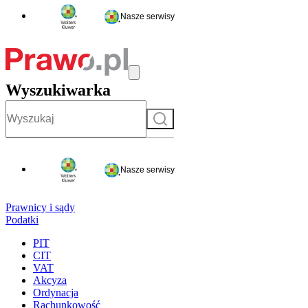
Nasze serwisy
Wyszukiwarka
Szukaj
Nasze serwisy
Prawnicy i sądy
Podatki
PIT
CIT
VAT
Akcyza
Ordynacja
Rachunkowość