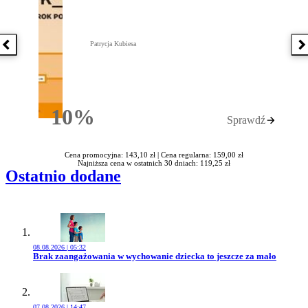
Patrycja Kubiesa
Poprzednia książka
N
10%
Sprawdź
Rabatu
Cena promocyjna: 143,10 zł |
Cena regularna: 159,00 zł
Najniższa cena w ostatnich 30 dniach: 119,25 zł
Ostatnio dodane
08.08.2026 | 05:32
Przejdź do artykułu:
Brak zaangażowania w wychowanie dziecka to jeszcze za mało
07.08.2026 | 14:47