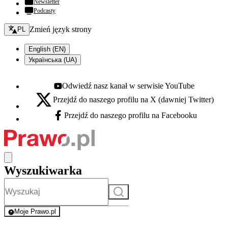
Newsletter
Podcasty
Zmień język - bieżący:
Zmień język strony
PL
English (EN)
Українська (UA)
Odwiedź nasz kanał w serwisie YouTube
Youtube - otwiera się w nowej karcie
Przejdź do naszego profilu na X (dawniej Twitter)
X - otwiera się w nowej karcie
Przejdź do naszego profilu na Facebooku
Facebook - otwiera się w nowej karcie
Wyszukiwarka
Szukaj
Moje Prawo.pl
- rejestracja i logowanie do serwisu