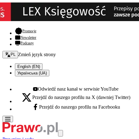
- otwiera się w nowej karcie
Promocje
Newsletter
Podcasty
Zmień język - bieżący:
Zmień język strony
PL
English (EN)
Українська (UA)
Odwiedź nasz kanał w serwisie YouTube
Youtube - otwiera się w nowej karcie
Przejdź do naszego profilu na X (dawniej Twitter)
X - otwiera się w nowej karcie
Przejdź do naszego profilu na Facebooku
Facebook - otwiera się w nowej karcie