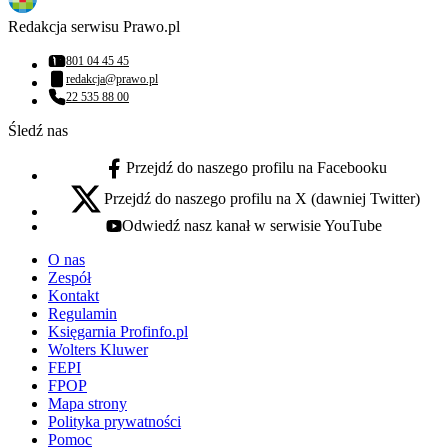
Redakcja serwisu Prawo.pl
801 04 45 45
Numer telefonu:
redakcja@prawo.pl
Adres email:
22 535 88 00
Numer telefonu:
Śledź nas
Przejdź do naszego profilu na Facebooku
facebook - otwiera się w nowej karcie
Przejdź do naszego profilu na X (dawniej Twitter)
x - otwiera się w nowej karcie
Odwiedź nasz kanał w serwisie YouTube
youtube - otwiera się w nowej karcie
O nas
Zespół
Kontakt
Regulamin
Księgarnia Profinfo.pl
Wolters Kluwer
FEPI
FPOP
Mapa strony
Polityka prywatności
Pomoc