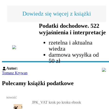
Dowiedz się więcej z książki
Podatki dochodowe. 522
wyjaśnienia i interpretacje
rzetelna i aktualna
wiedza
darmowa wysyłka od
50 zł
Autor:
Tomasz Krywan
Polecamy książki podatkowe
Przejdź do: JPK_VAT krok po kroku ebook, Patrycja Kubiesa - otw
NOWOŚĆ
JPK_VAT krok po kroku ebook