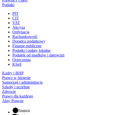
Prawnicy i sądy
Podatki
PIT
CIT
VAT
Akcyza
Ordynacja
Rachunkowość
Doradca podatkowy
Finanse publiczne
Podatki i opłaty lokalne
Podatek od spadków i darowizn
Orzeczenia
KSeF
Kadry i BHP
Prawo w biznesie
Samorząd i administracja
Szkoły i uczelnie
Zdrowie
Prawo dla każdego
Akty Prawne
- otwiera się w nowej karcie
Promocje