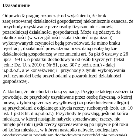
Uzasadnienie
Odpowiedź pragnę rozpocząć od wyjaśnienia, że brak
zarejestrowanej działalności gospodarczej niekoniecznie oznacza, że
przychody uzyskiwane przez osoby fizyczne nie stanowią
pozarolniczej działalności gospodarczej. Może się zdarzyć, że
okoliczności (w szczególności skala i stopień organizacji)
wykonywanych czynności będą powodować, że mimo braku
rejestracji, działalność prowadzona przez daną osobę będzie
działalnością gospodarczą w rozumieniu art. 5a pkt 6 ustawy z 26
lipca 1991 r. o podatku dochodowym od osób fizycznych (tekst
jedn.: Dz. U. z 2010 r. Nr 51, poz. 307 z późn. zm.) - dalej
u.p.d.o.f., a w konsekwencji - przychody z tytułu wykonywania
tych czynności będą przychodami z pozarolniczej działalności
gospodarczej.
Zakładam, że nie chodzi o taką sytuację. Przyjęcie takiego założenia
powoduje, że przychody uzyskiwane przez osobę fizyczną, o której
mowa, z tytułu sprzedaży wysyłkowej (za pośrednictwem allegro)
są przychodami z odpłatnego zbycia rzeczy ruchomych (zob. art. 10
ust. 1 pkt 8 lit. d u.p.d.o.f.). Przychody te powstają, jeśli od końca
miesiąca, w której nastąpiło nabycie sprzedawanej rzeczy, nie
minęło pół roku (jeśli rzeczy sprzedawane są po upływie pół roku
od końca miesiąca, w którym nastąpiło nabycie, podlegający
opodatkowaniu podatkiem dochodowym przychód nie powstaje).