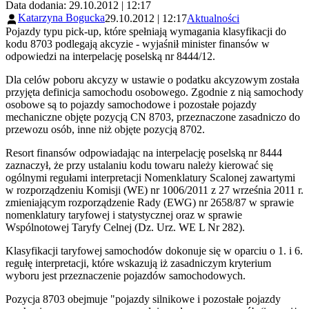
Data dodania: 29.10.2012 | 12:17
Katarzyna Bogucka
29.10.2012 | 12:17
Aktualności
Pojazdy typu pick-up, które spełniają wymagania klasyfikacji do
kodu 8703 podlegają akcyzie - wyjaśnił minister finansów w
odpowiedzi na interpelację poselską nr 8444/12.
Dla celów poboru akcyzy w ustawie o podatku akcyzowym została
przyjęta definicja samochodu osobowego. Zgodnie z nią samochody
osobowe są to pojazdy samochodowe i pozostałe pojazdy
mechaniczne objęte pozycją CN 8703, przeznaczone zasadniczo do
przewozu osób, inne niż objęte pozycją 8702.
Resort finansów odpowiadając na interpelację poselską nr 8444
zaznaczył, że przy ustalaniu kodu towaru należy kierować się
ogólnymi regułami interpretacji Nomenklatury Scalonej zawartymi
w rozporządzeniu Komisji (WE) nr 1006/2011 z 27 września 2011 r.
zmieniającym rozporządzenie Rady (EWG) nr 2658/87 w sprawie
nomenklatury taryfowej i statystycznej oraz w sprawie
Wspólnotowej Taryfy Celnej (Dz. Urz. WE L Nr 282).
Klasyfikacji taryfowej samochodów dokonuje się w oparciu o 1. i 6.
regułę interpretacji, które wskazują iż zasadniczym kryterium
wyboru jest przeznaczenie pojazdów samochodowych.
Pozycja 8703 obejmuje "pojazdy silnikowe i pozostałe pojazdy