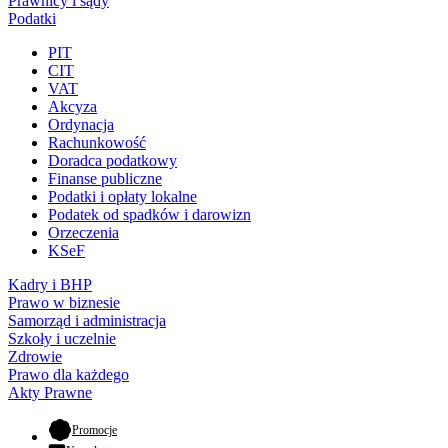
Prawnicy i sądy
Podatki
PIT
CIT
VAT
Akcyza
Ordynacja
Rachunkowość
Doradca podatkowy
Finanse publiczne
Podatki i opłaty lokalne
Podatek od spadków i darowizn
Orzeczenia
KSeF
Kadry i BHP
Prawo w biznesie
Samorząd i administracja
Szkoły i uczelnie
Zdrowie
Prawo dla każdego
Akty Prawne
- otwiera się w nowej karcie
Promocje