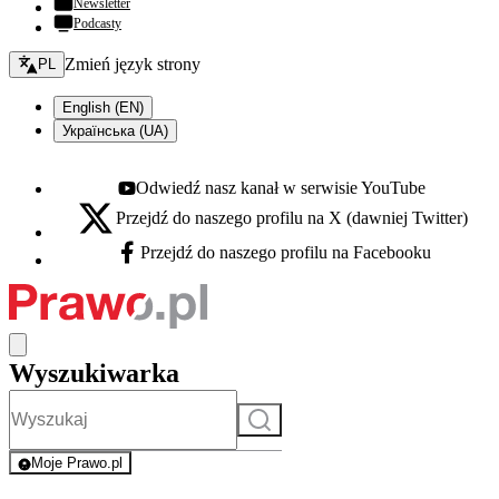
Newsletter
Podcasty
Zmień język - bieżący:
Zmień język strony
PL
English (EN)
Українська (UA)
Odwiedź nasz kanał w serwisie YouTube
Youtube - otwiera się w nowej karcie
Przejdź do naszego profilu na X (dawniej Twitter)
X - otwiera się w nowej karcie
Przejdź do naszego profilu na Facebooku
Facebook - otwiera się w nowej karcie
Wyszukiwarka
Szukaj
Moje Prawo.pl
- rejestracja i logowanie do serwisu