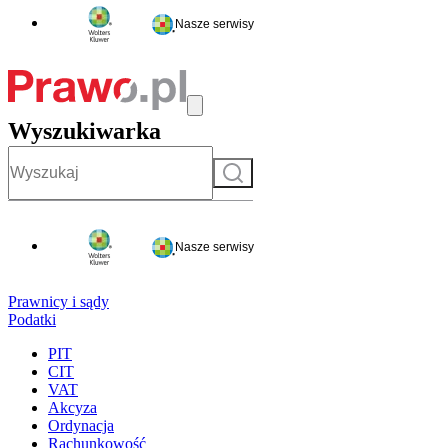
Nasze serwisy
Wyszukiwarka
Szukaj
Nasze serwisy
Prawnicy i sądy
Podatki
PIT
CIT
VAT
Akcyza
Ordynacja
Rachunkowość