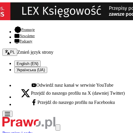
- otwiera się w nowej karcie
Promocje
Newsletter
Podcasty
Zmień język - bieżący:
Zmień język strony
PL
English (EN)
Українська (UA)
Odwiedź nasz kanał w serwisie YouTube
Youtube - otwiera się w nowej karcie
Przejdź do naszego profilu na X (dawniej Twitter)
X - otwiera się w nowej karcie
Przejdź do naszego profilu na Facebooku
Facebook - otwiera się w nowej karcie