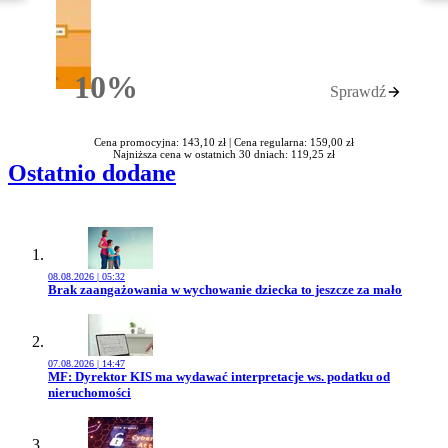
10%
Sprawdź
Rabatu
Cena promocyjna: 143,10 zł |
Cena regularna: 159,00 zł
Najniższa cena w ostatnich 30 dniach: 119,25 zł
Ostatnio dodane
08.08.2026 | 05:32
Przejdź do artykułu:
Brak zaangażowania w wychowanie dziecka to jeszcze za mało
07.08.2026 | 14:47
Przejdź do artykułu:
MF: Dyrektor KIS ma wydawać interpretacje ws. podatku od
nieruchomości