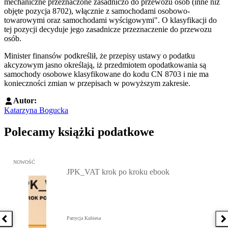
mechaniczne przeznaczone zasadniczo do przewozu osób (inne niż
objęte pozycja 8702), włącznie z samochodami osobowo-
towarowymi oraz samochodami wyścigowymi". O klasyfikacji do
tej pozycji decyduje jego zasadnicze przeznaczenie do przewozu
osób.
Minister finansów podkreślił, że przepisy ustawy o podatku
akcyzowym jasno określają, iż przedmiotem opodatkowania są
samochody osobowe klasyfikowane do kodu CN 8703 i nie ma
konieczności zmian w przepisach w powyższym zakresie.
Autor:
Katarzyna Bogucka
Polecamy książki podatkowe
Przejdź do: JPK_VAT krok po kroku ebook, Patrycja Kubiesa - otw
NOWOŚĆ
JPK_VAT krok po kroku ebook
Patrycja Kubiesa
Poprzednia książka
N