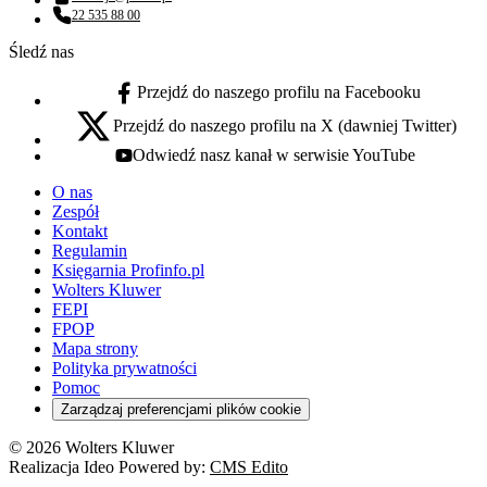
Adres email:
22 535 88 00
Numer telefonu:
Śledź nas
Przejdź do naszego profilu na Facebooku
facebook - otwiera się w nowej karcie
Przejdź do naszego profilu na X (dawniej Twitter)
x - otwiera się w nowej karcie
Odwiedź nasz kanał w serwisie YouTube
youtube - otwiera się w nowej karcie
O nas
Zespół
Kontakt
Regulamin
Księgarnia Profinfo.pl
Wolters Kluwer
FEPI
FPOP
Mapa strony
Polityka prywatności
Pomoc
Zarządzaj preferencjami plików cookie
© 2026 Wolters Kluwer
Realizacja Ideo Powered by:
CMS Edito