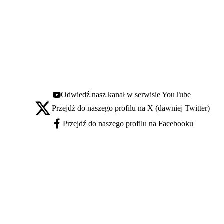
Odwiedź nasz kanał w serwisie YouTube
Youtube - otwiera się w nowej karcie
Przejdź do naszego profilu na X (dawniej Twitter)
X - otwiera się w nowej karcie
Przejdź do naszego profilu na Facebooku
Facebook - otwiera się w nowej karcie