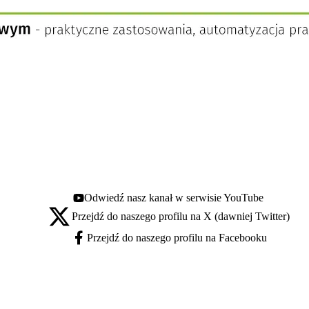
Odwiedź nasz kanał w serwisie YouTube
Youtube - otwiera się w nowej karcie
Przejdź do naszego profilu na X (dawniej Twitter)
X - otwiera się w nowej karcie
Przejdź do naszego profilu na Facebooku
Facebook - otwiera się w nowej karcie