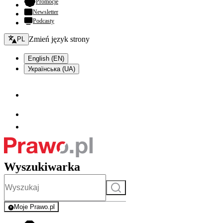
- otwiera się w nowej karcie
Promocje
Newsletter
Podcasty
Zmień język - bieżący:
Zmień język strony
PL
English (EN)
Українська (UA)
Wyszukiwarka
Szukaj
Moje Prawo.pl
- rejestracja i logowanie do serwisu