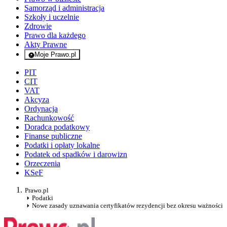
Samorząd i administracja
Szkoły i uczelnie
Zdrowie
Prawo dla każdego
Akty Prawne
Moje Prawo.pl
- rejestracja i logowanie do serwisu
PIT
CIT
VAT
Akcyza
Ordynacja
Rachunkowość
Doradca podatkowy
Finanse publiczne
Podatki i opłaty lokalne
Podatek od spadków i darowizn
Orzeczenia
KSeF
Prawo.pl
Podatki
Nowe zasady uznawania certyfikatów rezydencji bez okresu ważności