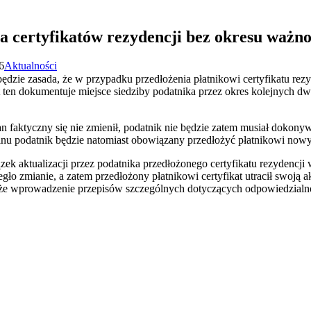
 certyfikatów rezydencji bez okresu ważno
6
Aktualności
ędzie zasada, że w przypadku przedłożenia płatnikowi certyfikatu rez
at ten dokumentuje miejsce siedziby podatnika przez okres kolejnych d
n faktyczny się nie zmienił, podatnik nie będzie zatem musiał dokonywa
u podatnik będzie natomiast obowiązany przedłożyć płatnikowi nowy c
 aktualizacji przez podatnika przedłożonego certyfikatu rezydencji w
ło zmianie, a zatem przedłożony płatnikowi certyfikat utracił swoją 
akże wprowadzenie przepisów szczególnych dotyczących odpowiedzialn
iera się w nowym oknie