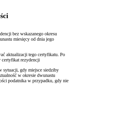
ści
ydencji bez wskazanego okresu
wunastu miesięcy od dnia jego
ć aktualizacji tego certyfikatu. Po
ertyfikat rezydencji
 sytuacji, gdy miejsce siedziby
aktualność w okresie dwunastu
ości podatnika w przypadku, gdy nie