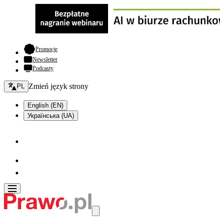
- otwiera się w nowej karcie
Promocje
Newsletter
Podcasty
Zmień język - bieżący:
Zmień język strony
PL
English (EN)
Українська (UA)