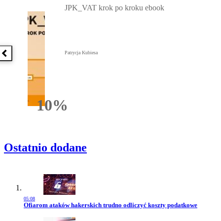
JPK_VAT krok po kroku ebook
Patrycja Kubiesa
Poprzednia książka
10%
Rabatu
Ostatnio dodane
05:08
Przejdź do artykułu:
Ofiarom ataków hakerskich trudno odliczyć koszty podatkowe