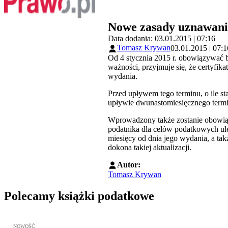
Nowe zasady uznawania
Data dodania: 03.01.2015 | 07:16
Tomasz Krywan
03.01.2015 | 07:1
Od 4 stycznia 2015 r. obowiązywać b
ważności, przyjmuje się, że certyfik
wydania.
Przed upływem tego terminu, o ile sta
upływie dwunastomiesięcznego termin
Wprowadzony także zostanie obowiązek
podatnika dla celów podatkowych uleg
miesięcy od dnia jego wydania, a t
dokona takiej aktualizacji.
Autor:
Tomasz Krywan
Polecamy książki podatkowe
Przejdź do: JPK_VAT krok po kroku ebook, Patrycja Kubiesa - otw
NOWOŚĆ