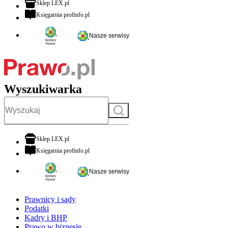
otwiera się w nowej karcie
Sklep LEX.pl
otwiera się w nowej karcie
Księgarnia profinfo.pl
Nasze serwisy
Wyszukiwarka
Szukaj
otwiera się w nowej karcie
Sklep LEX.pl
otwiera się w nowej karcie
Księgarnia profinfo.pl
Nasze serwisy
Prawnicy i sądy
Podatki
Kadry i BHP
Prawo w biznesie