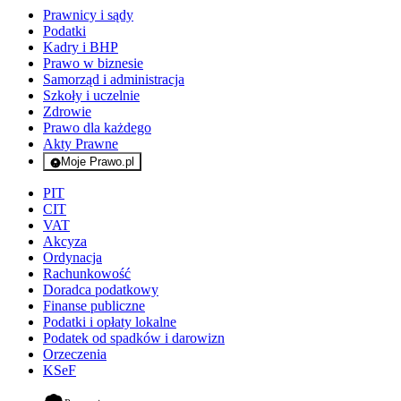
Prawnicy i sądy
Podatki
Kadry i BHP
Prawo w biznesie
Samorząd i administracja
Szkoły i uczelnie
Zdrowie
Prawo dla każdego
Akty Prawne
Moje Prawo.pl
- rejestracja i logowanie do serwisu
PIT
CIT
VAT
Akcyza
Ordynacja
Rachunkowość
Doradca podatkowy
Finanse publiczne
Podatki i opłaty lokalne
Podatek od spadków i darowizn
Orzeczenia
KSeF