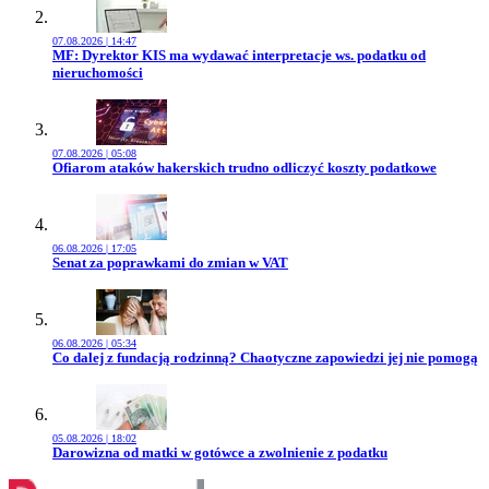
07.08.2026 | 14:47
Przejdź do artykułu:
MF: Dyrektor KIS ma wydawać interpretacje ws. podatku od
nieruchomości
07.08.2026 | 05:08
Przejdź do artykułu:
Ofiarom ataków hakerskich trudno odliczyć koszty podatkowe
06.08.2026 | 17:05
Przejdź do artykułu:
Senat za poprawkami do zmian w VAT
06.08.2026 | 05:34
Przejdź do artykułu:
Co dalej z fundacją rodzinną? Chaotyczne zapowiedzi jej nie pomogą
05.08.2026 | 18:02
Przejdź do artykułu:
Darowizna od matki w gotówce a zwolnienie z podatku