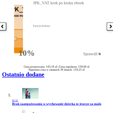
JPK_VAT krok po kroku ebook
Patrycja Kubiesa
Poprzednia książka
N
10%
Sprawdź
Rabatu
Cena promocyjna: 143,10 zł |
Cena regularna: 159,00 zł
Najniższa cena w ostatnich 30 dniach: 119,25 zł
Ostatnio dodane
05:32
Przejdź do artykułu:
Brak zaangażowania w wychowanie dziecka to jeszcze za mało