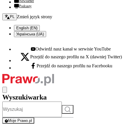
Newsletter
Podcasty
Zmień język - bieżący:
Zmień język strony
PL
English (EN)
Українська (UA)
Odwiedź nasz kanał w serwisie YouTube
Youtube - otwiera się w nowej karcie
Przejdź do naszego profilu na X (dawniej Twitter)
X - otwiera się w nowej karcie
Przejdź do naszego profilu na Facebooku
Facebook - otwiera się w nowej karcie
Wyszukiwarka
Szukaj
Moje Prawo.pl
- rejestracja i logowanie do serwisu