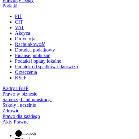
Prawnicy i sądy
Podatki
PIT
CIT
VAT
Akcyza
Ordynacja
Rachunkowość
Doradca podatkowy
Finanse publiczne
Podatki i opłaty lokalne
Podatek od spadków i darowizn
Orzeczenia
KSeF
Kadry i BHP
Prawo w biznesie
Samorząd i administracja
Szkoły i uczelnie
Zdrowie
Prawo dla każdego
Akty Prawne
- otwiera się w nowej karcie
Promocje