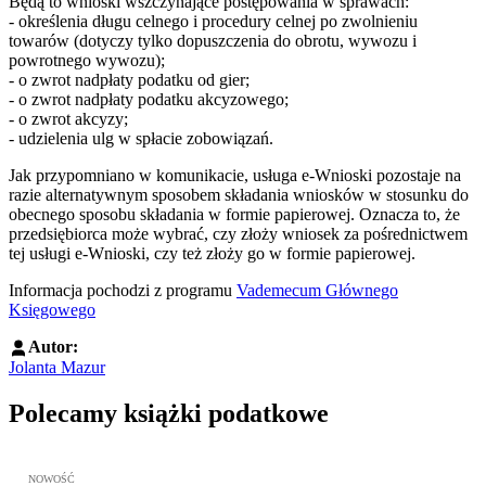
Będą to wnioski wszczynające postępowania w sprawach:
- określenia długu celnego i procedury celnej po zwolnieniu
towarów (dotyczy tylko dopuszczenia do obrotu, wywozu i
powrotnego wywozu);
- o zwrot nadpłaty podatku od gier;
- o zwrot nadpłaty podatku akcyzowego;
- o zwrot akcyzy;
- udzielenia ulg w spłacie zobowiązań.
Jak przypomniano w komunikacie, usługa e-Wnioski pozostaje na
razie alternatywnym sposobem składania wniosków w stosunku do
obecnego sposobu składania w formie papierowej. Oznacza to, że
przedsiębiorca może wybrać, czy złoży wniosek za pośrednictwem
tej usługi e-Wnioski, czy też złoży go w formie papierowej.
Informacja pochodzi z programu
Vademecum Głównego
Księgowego
Autor:
Jolanta Mazur
Polecamy książki podatkowe
Przejdź do: JPK_VAT krok po kroku ebook, Patrycja Kubiesa - otw
NOWOŚĆ