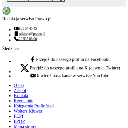
Redakcja serwisu Prawo.pl
801 04 45 45
Numer telefonu:
redakcja@prawo.pl
Adres email:
22 535 88 00
Numer telefonu:
Śledź nas
Przejdź do naszego profilu na Facebooku
facebook - otwiera się w nowej karcie
Przejdź do naszego profilu na X (dawniej Twitter)
x - otwiera się w nowej karcie
Odwiedź nasz kanał w serwisie YouTube
youtube - otwiera się w nowej karcie
O nas
Zespół
Kontakt
Regulamin
Księgarnia Profinfo.pl
Wolters Kluwer
FEPI
FPOP
Mapa strony