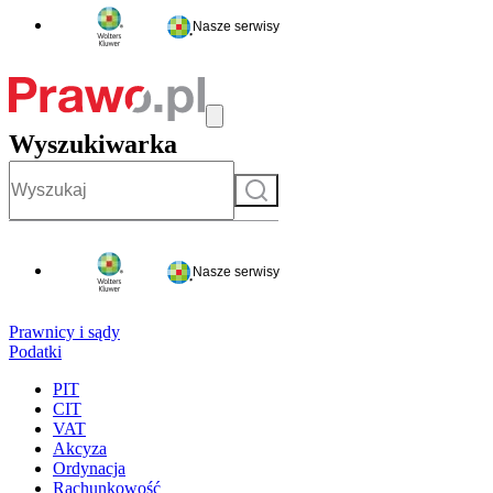
Nasze serwisy
Wyszukiwarka
Szukaj
Nasze serwisy
Prawnicy i sądy
Podatki
PIT
CIT
VAT
Akcyza
Ordynacja
Rachunkowość