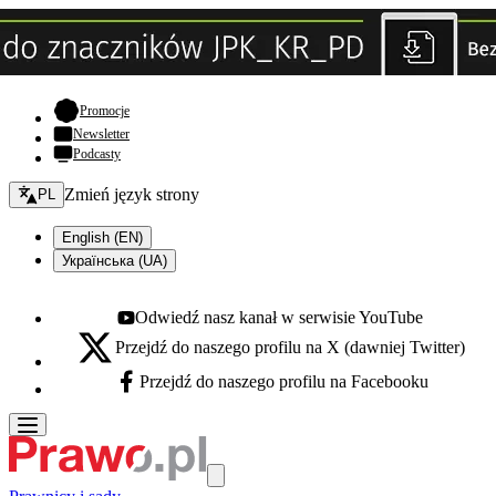
- otwiera się w nowej karcie
Promocje
Newsletter
Podcasty
Zmień język - bieżący:
Zmień język strony
PL
English (EN)
Українська (UA)
Odwiedź nasz kanał w serwisie YouTube
Youtube - otwiera się w nowej karcie
Przejdź do naszego profilu na X (dawniej Twitter)
X - otwiera się w nowej karcie
Przejdź do naszego profilu na Facebooku
Facebook - otwiera się w nowej karcie