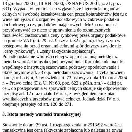
13 grudnia 2000 r., III RN 29/00, OSNAPiUS 2001, z. 21, poz.
631). Wypada w tym miejscu wyjaśnić, że ingerencja organów
celnych w swobodę kształtowania cen przez kontrahentów jest tu o
wiele mniejsza, niż organów podatkowych w zakresie podatku
dochodowego czy podatków majątkowych. Można natomiast
przyrównywać co nieco te uprawnienia do ograniczonych
możliwości zastosowania ceny rynkowej przez organy podatkowe
na gruncie VAT (art. 29 ust. 9 czy art. 32 u.p.t.u.). Przy czym w
postępowaniu przed organami celnymi spór dotyczy zwykle nie
„ceny rynkowej", a „ceny faktycznie zapłaconej".
Ponadto ustalanie wartości celnej w oparciu o inną metodę niż
metoda wartości transakcyjnej przynajmniej formalnie nie ma nic
wspólnego z instytucją szacowania podstawy opodatkowania i
określonymi w art. 23 o.p. metodami szacowania. Trzeba bowiem
pamiętać i o tym, że w świetle art. 73 ustawy z dnia 19 marca 2004
r. – Prawo celne (Dz. U. Nr 68, poz. 622 z późn. zm.) – dalej pr.
cel., do postępowania w sprawach celnych stosuje się odpowiednio
przepisy art. 12 oraz działu IV o.p., z uwzględnieniem zmian
wynikających z przepisów prawa celnego. Jednak dział IV o.p.
obejmuje przepisy od art. 120 do 271.
3. Istota metody wartości transakcyjnej
Stosownie do art. 29 ust. 1 rozporządzenia nr 2913/92 wartością
transakcyjną jest cena faktycznie zapłacona lub należna za towar