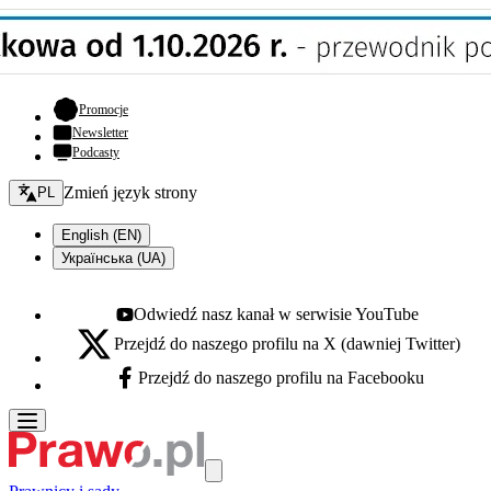
- otwiera się w nowej karcie
Promocje
Newsletter
Podcasty
Zmień język - bieżący:
Zmień język strony
PL
English (EN)
Українська (UA)
Odwiedź nasz kanał w serwisie YouTube
Youtube - otwiera się w nowej karcie
Przejdź do naszego profilu na X (dawniej Twitter)
X - otwiera się w nowej karcie
Przejdź do naszego profilu na Facebooku
Facebook - otwiera się w nowej karcie