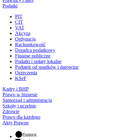
Prawnicy i sądy
Podatki
PIT
CIT
VAT
Akcyza
Ordynacja
Rachunkowość
Doradca podatkowy
Finanse publiczne
Podatki i opłaty lokalne
Podatek od spadków i darowizn
Orzeczenia
KSeF
Kadry i BHP
Prawo w biznesie
Samorząd i administracja
Szkoły i uczelnie
Zdrowie
Prawo dla każdego
Akty Prawne
- otwiera się w nowej karcie
Promocje