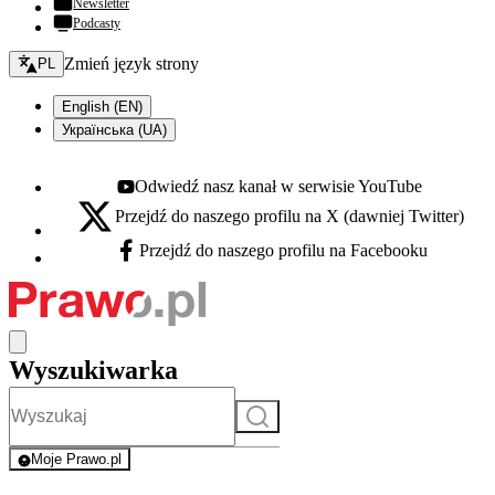
Newsletter
Podcasty
Zmień język - bieżący:
Zmień język strony
PL
English (EN)
Українська (UA)
Odwiedź nasz kanał w serwisie YouTube
Youtube - otwiera się w nowej karcie
Przejdź do naszego profilu na X (dawniej Twitter)
X - otwiera się w nowej karcie
Przejdź do naszego profilu na Facebooku
Facebook - otwiera się w nowej karcie
Wyszukiwarka
Szukaj
Moje Prawo.pl
- rejestracja i logowanie do serwisu