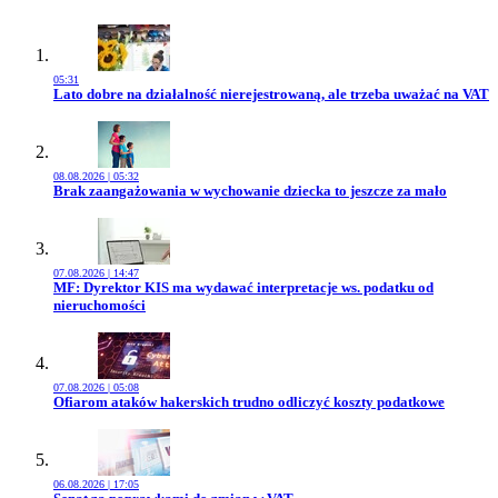
05:31
Przejdź do artykułu:
Lato dobre na działalność nierejestrowaną, ale trzeba uważać na VAT
08.08.2026 | 05:32
Przejdź do artykułu:
Brak zaangażowania w wychowanie dziecka to jeszcze za mało
07.08.2026 | 14:47
Przejdź do artykułu:
MF: Dyrektor KIS ma wydawać interpretacje ws. podatku od
nieruchomości
07.08.2026 | 05:08
Przejdź do artykułu:
Ofiarom ataków hakerskich trudno odliczyć koszty podatkowe
06.08.2026 | 17:05
Przejdź do artykułu: