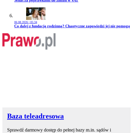
Senat za poprawkami do zmian w VAT
06.08.2026 | 05:34
Przejdź do artykułu:
Co dalej z fundacją rodzinną? Chaotyczne zapowiedzi jej nie pomogą
Baza teleadresowa
Sprawdź darmowy dostęp do pełnej bazy m.in. sądów i