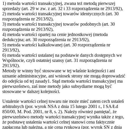
1) metoda wartości transakcyjnej, zwana też metodą pierwszej
sprzedaży (art. 29 w zw. z art. 32 i 33 rozporządzenia nr 2913/92),
2) metoda wartości transakcyjnej towarów identycznych (art. 30
rozporządzenia nr 2913/92),
3) metoda wartości transakcyjnej towarów podobnych (art. 30
rozporządzenia nr 2913/92),
4) metoda wartości opartej na cenie jednostkowej (metoda
dedukcyjna; art. 30 rozporządzenia nr 2913/92),
5) metoda wartości kalkulowanej (art. 30 rozporządzenia nr
2913/92),
6) metoda wartości ustalanej na podstawie danych dostępnych we
Wspólnocie, czyli ostatniej szansy (art. 31 rozporządzenia nr
2913/92).
Metody te winny być stosowane w tej właśnie kolejności i ani
uznanie administracyjne, ani wniosek strony nie mogą doprowadzić
do odejścia od tej zasady1. Stąd metoda wartości transakcyjnej ma
pierwszeństwo, zaś inne metody jako subsydiarne mogą być
stosowane w dalszej kolejności.
Ustalenie wartości celnej towaru nie może mieć zatem cech ustaleń
arbitralnych (por. wyrok NSA z dnia 15 lutego 2001 r., I SA/Łd
850/00, M. Pod. 2001, nr 8, s. 2). Należy również pamiętać, że
pierwszeństwo metody wartości transakcyjnej wynika także z tego,
że podstawę ustalenia wartości celnej stanowi cena faktycznie
zapłacona lub należna, a nie cena rynkowa (por. wyrok SN z dnia