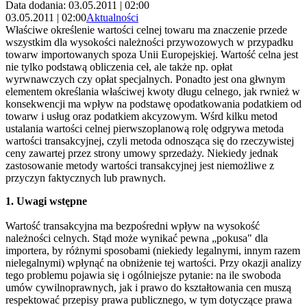
Data dodania: 03.05.2011 | 02:00
03.05.2011 | 02:00
Aktualności
Właściwe określenie wartości celnej towaru ma znaczenie przede
wszystkim dla wysokości należności przywozowych w przypadku
towarw importowanych spoza Unii Europejskiej. Wartość celna jest
nie tylko podstawą obliczenia ceł, ale także np. opłat
wyrwnawczych czy opłat specjalnych. Ponadto jest ona głwnym
elementem określania właściwej kwoty długu celnego, jak rwnież w
konsekwencji ma wpływ na podstawę opodatkowania podatkiem od
towarw i usług oraz podatkiem akcyzowym. Wśrd kilku metod
ustalania wartości celnej pierwszoplanową rolę odgrywa metoda
wartości transakcyjnej, czyli metoda odnosząca się do rzeczywistej
ceny zawartej przez strony umowy sprzedaży. Niekiedy jednak
zastosowanie metody wartości transakcyjnej jest niemożliwe z
przyczyn faktycznych lub prawnych.
1. Uwagi wstępne
Wartość transakcyjna ma bezpośredni wpływ na wysokość
należności celnych. Stąd może wynikać pewna „pokusa" dla
importera, by różnymi sposobami (niekiedy legalnymi, innym razem
nielegalnymi) wpłynąć na obniżenie tej wartości. Przy okazji analizy
tego problemu pojawia się i ogólniejsze pytanie: na ile swoboda
umów cywilnoprawnych, jak i prawo do kształtowania cen muszą
respektować przepisy prawa publicznego, w tym dotyczące prawa