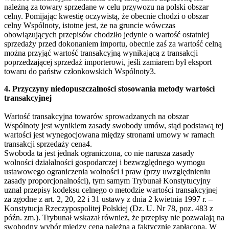
należną za towary sprzedane w celu przywozu na polski obszar
celny. Pomijając kwestię oczywistą, że obecnie chodzi o obszar
celny Wspólnoty, istotne jest, że na gruncie wówczas
obowiązujących przepisów chodziło jedynie o wartość ostatniej
sprzedaży przed dokonaniem importu, obecnie zaś za wartość celną
można przyjąć wartość transakcyjną wynikającą z transakcji
poprzedzającej sprzedaż importerowi, jeśli zamiarem był eksport
towaru do państw członkowskich Wspólnoty3.
4. Przyczyny niedopuszczalności stosowania metody wartości
transakcyjnej
Wartość transakcyjna towarów sprowadzanych na obszar
Wspólnoty jest wynikiem zasady swobody umów, stąd podstawą tej
wartości jest wynegocjowana między stronami umowy w ramach
transakcji sprzedaży cena4.
Swoboda ta jest jednak ograniczona, co nie narusza zasady
wolności działalności gospodarczej i bezwzględnego wymogu
ustawowego ograniczenia wolności i praw (przy uwzględnieniu
zasady proporcjonalności), tym samym Trybunał Konstytucyjny
uznał przepisy kodeksu celnego o metodzie wartości transakcyjnej
za zgodne z art. 2, 20, 22 i 31 ustawy z dnia 2 kwietnia 1997 r. –
Konstytucja Rzeczypospolitej Polskiej (Dz. U. Nr 78, poz. 483 z
późn. zm.). Trybunał wskazał również, że przepisy nie pozwalają na
swobodny wybór między ceną należną a faktycznie zapłaconą. W