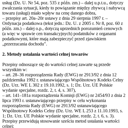
usług (Dz. U. Nr 54, poz. 535 z późn. zm.) – dalej u.p.t.u., dotyczy
zwalczania sytuacji, kiedy to powiązanie między zbywcą i nabywcą
towaru (usługi) miało wpływ na cenę danego dobra,
– przepisy art. 20a–20r ustawy z dnia 29 sierpnia 1997 r. –
Ordynacja podatkowa (tekst jedn.: Dz. U. z 2005 r. Nr 8, poz. 60 z
późn. zm.) – dalej o.p., dotyczą uprzednich porozumień cenowych
(a więc w sprawie cen transakcyjnych) podatników z organami
podatkowymi, które mają zabezpieczyć przed zjawiskiem
„przerzucania dochodu".
2. Metody ustalania wartości celnej towarów
Przepisy odnoszące się do wartości celnej zawarte są przede
wszystkim w:
– art. 28–36 rozporządzenia Rady (EWG) nr 2913/92 z dnia 12
października 1992 r. ustanawiającego Wspólnotowy Kodeks Celny
(Dz. Urz. WE L 302 z 19.10.1992, s. 1; Dz. Urz. UE Polskie
wydanie specjalne, rozdz. 2, t. 4, s. 307),
– art. 141–181a rozporządzenia Komisji (EWG) nr 2454/93 z dnia 2
lipca 1993 r. ustanawiającego przepisy w celu wykonania
rozporządzenia Rady (EWG) nr 2913/92 ustanawiającego
Wspólnotowy Kodeks Celny (Dz. Urz. WE L 253 z 11.10.1993, s.
1; Dz. Urz. UE Polskie wydanie specjalne, rozdz. 2, t. 6, s. 3).
Przepisy przewidują stosowanie sześciu metod ustalania wartości
celnej: