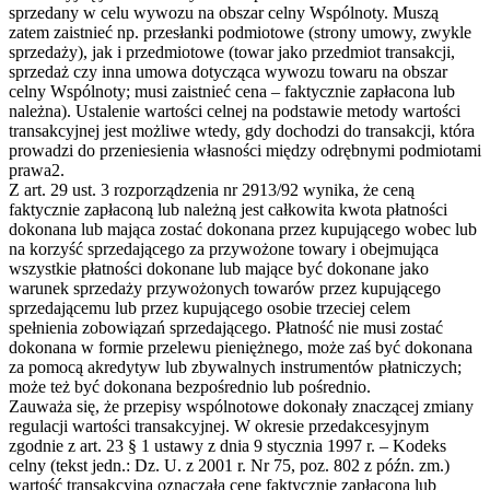
sprzedany w celu wywozu na obszar celny Wspólnoty. Muszą
zatem zaistnieć np. przesłanki podmiotowe (strony umowy, zwykle
sprzedaży), jak i przedmiotowe (towar jako przedmiot transakcji,
sprzedaż czy inna umowa dotycząca wywozu towaru na obszar
celny Wspólnoty; musi zaistnieć cena – faktycznie zapłacona lub
należna). Ustalenie wartości celnej na podstawie metody wartości
transakcyjnej jest możliwe wtedy, gdy dochodzi do transakcji, która
prowadzi do przeniesienia własności między odrębnymi podmiotami
prawa2.
Z art. 29 ust. 3 rozporządzenia nr 2913/92 wynika, że ceną
faktycznie zapłaconą lub należną jest całkowita kwota płatności
dokonana lub mająca zostać dokonana przez kupującego wobec lub
na korzyść sprzedającego za przywożone towary i obejmująca
wszystkie płatności dokonane lub mające być dokonane jako
warunek sprzedaży przywożonych towarów przez kupującego
sprzedającemu lub przez kupującego osobie trzeciej celem
spełnienia zobowiązań sprzedającego. Płatność nie musi zostać
dokonana w formie przelewu pieniężnego, może zaś być dokonana
za pomocą akredytyw lub zbywalnych instrumentów płatniczych;
może też być dokonana bezpośrednio lub pośrednio.
Zauważa się, że przepisy wspólnotowe dokonały znaczącej zmiany
regulacji wartości transakcyjnej. W okresie przedakcesyjnym
zgodnie z art. 23 § 1 ustawy z dnia 9 stycznia 1997 r. – Kodeks
celny (tekst jedn.: Dz. U. z 2001 r. Nr 75, poz. 802 z późn. zm.)
wartość transakcyjna oznaczała cenę faktycznie zapłaconą lub