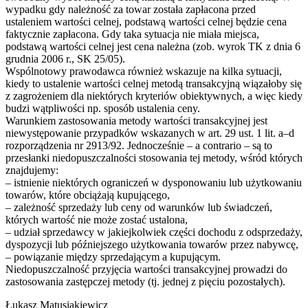
wypadku gdy należność za towar została zapłacona przed
ustaleniem wartości celnej, podstawą wartości celnej będzie cena
faktycznie zapłacona. Gdy taka sytuacja nie miała miejsca,
podstawą wartości celnej jest cena należna (zob. wyrok TK z dnia 6
grudnia 2006 r., SK 25/05).
Wspólnotowy prawodawca również wskazuje na kilka sytuacji,
kiedy to ustalenie wartości celnej metodą transakcyjną wiązałoby się
z zagrożeniem dla niektórych kryteriów obiektywnych, a więc kiedy
budzi wątpliwości np. sposób ustalenia ceny.
Warunkiem zastosowania metody wartości transakcyjnej jest
niewystępowanie przypadków wskazanych w art. 29 ust. 1 lit. a–d
rozporządzenia nr 2913/92. Jednocześnie – a contrario – są to
przesłanki niedopuszczalności stosowania tej metody, wśród których
znajdujemy:
– istnienie niektórych ograniczeń w dysponowaniu lub użytkowaniu
towarów, które obciążają kupującego,
– zależność sprzedaży lub ceny od warunków lub świadczeń,
których wartość nie może zostać ustalona,
– udział sprzedawcy w jakiejkolwiek części dochodu z odsprzedaży,
dyspozycji lub późniejszego użytkowania towarów przez nabywcę,
– powiązanie między sprzedającym a kupującym.
Niedopuszczalność przyjęcia wartości transakcyjnej prowadzi do
zastosowania zastępczej metody (tj. jednej z pięciu pozostałych).
Łukasz Matusiakiewicz