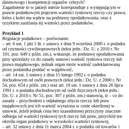
daninowego i kompetencji organów celnych?
Zagadnienie to w jakiejś mierze koresponduje z występującym w
prawie podatkowym pojęciem wartości rynkowej rzeczy czy prawa,
która z kolei ma wpływ na podstawę opodatkowania, oraz z
ryzykiem zaniżania tej wartości przez podatników.
Przykład 1
Regulacje podatkowe – porównanie:
– art. 6 ust. 1 pkt 1 lit. c ustawy z dnia 9 września 2000 r. o podatku
od czynności cywilnoprawnych (tekst jedn.: Dz. U. z 2010 r. Nr
101, poz. 649 z późn. zm.), wskazuje, że podstawę opodatkowania
przy sprzedaży co do zasady stanowi wartość rynkowa rzeczy lub
prawa majątkowego, jednak organ może wartość zadeklarowaną
przez podatnika poddać w wątpliwość,
– art. 14 ust. 1 ustawy z dnia 15 lutego 1992 r. o podatku
dochodowym od osób prawnych (tekst jedn.: Dz. U. z 2000 r. Nr
54, poz. 654 z późn. zm.) oraz art. 19 ust. 1 ustawy z dnia 26 lipca
1991 r. o podatku dochodowym od osób fizycznych (tekst jedn.:
Dz. U. z 2010 r. Nr 51, poz. 307 z późn. zm.) stanowią, iż – co do
zasady – przychodem z odpłatnego zbycia rzeczy lub praw
majątkowych jest ich wartość wyrażona w cenie określonej w
umowie, jeżeli jednak cena bez uzasadnionej przyczyny znacznie
odbiega od wartości rynkowej tych rzeczy lub praw, przychód ten
określa organ podatkowy w wysokości wartości rynkowej,
– art. 32 ustawy z dnia 11 marca 2004 r. o podatku od towarów i