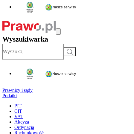
Nasze serwisy
Wyszukiwarka
Szukaj
Nasze serwisy
Prawnicy i sądy
Podatki
PIT
CIT
VAT
Akcyza
Ordynacja
Rachunkowość