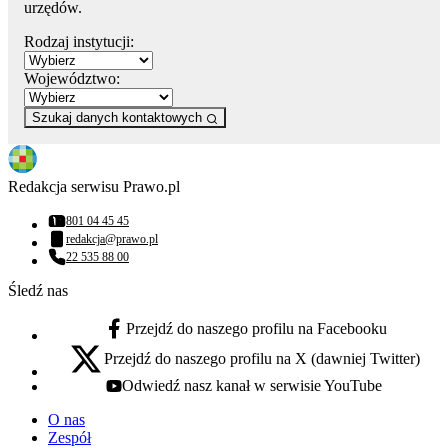
urzędów.
Rodzaj instytucji:
Województwo:
Szukaj danych kontaktowych
Redakcja serwisu Prawo.pl
801 04 45 45
Numer telefonu:
redakcja@prawo.pl
Adres email:
22 535 88 00
Numer telefonu:
Śledź nas
Przejdź do naszego profilu na Facebooku
facebook - otwiera się w nowej karcie
Przejdź do naszego profilu na X (dawniej Twitter)
x - otwiera się w nowej karcie
Odwiedź nasz kanał w serwisie YouTube
youtube - otwiera się w nowej karcie
O nas
Zespół