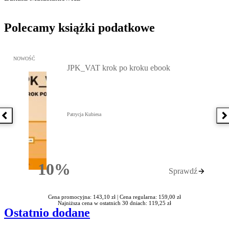
Polecamy książki podatkowe
Przejdź do: JPK_VAT krok po kroku ebook, Patrycja Kubiesa - otw
NOWOŚĆ
JPK_VAT krok po kroku ebook
Patrycja Kubiesa
Poprzednia książka
N
10%
Sprawdź
Rabatu
Cena promocyjna: 143,10 zł |
Cena regularna: 159,00 zł
Najniższa cena w ostatnich 30 dniach: 119,25 zł
Ostatnio dodane