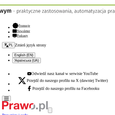
- otwiera się w nowej karcie
Promocje
Newsletter
Podcasty
Zmień język - bieżący:
Zmień język strony
PL
English (EN)
Українська (UA)
Odwiedź nasz kanał w serwisie YouTube
Youtube - otwiera się w nowej karcie
Przejdź do naszego profilu na X (dawniej Twitter)
X - otwiera się w nowej karcie
Przejdź do naszego profilu na Facebooku
Facebook - otwiera się w nowej karcie