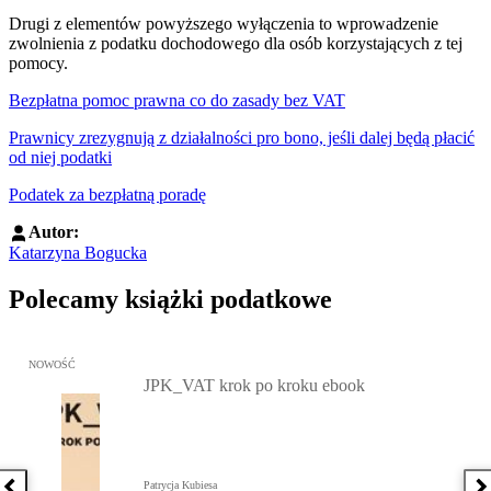
Drugi z elementów powyższego wyłączenia to wprowadzenie
zwolnienia z podatku dochodowego dla osób korzystających z tej
pomocy.
Bezpłatna pomoc prawna co do zasady bez VAT
Prawnicy zrezygnują z działalności pro bono, jeśli dalej będą płacić
od niej podatki
Podatek za bezpłatną poradę
Autor:
Katarzyna Bogucka
Polecamy książki podatkowe
Przejdź do: JPK_VAT krok po kroku ebook, Patrycja Kubiesa - otw
NOWOŚĆ
JPK_VAT krok po kroku ebook
Patrycja Kubiesa