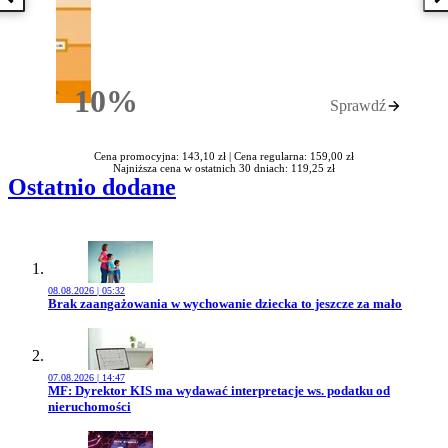
Poprzednia książka
N
10%
Sprawdź
Rabatu
Cena promocyjna: 143,10 zł |
Cena regularna: 159,00 zł
Najniższa cena w ostatnich 30 dniach: 119,25 zł
Ostatnio dodane
08.08.2026 | 05:32
Przejdź do artykułu:
Brak zaangażowania w wychowanie dziecka to jeszcze za mało
07.08.2026 | 14:47
Przejdź do artykułu:
MF: Dyrektor KIS ma wydawać interpretacje ws. podatku od
nieruchomości