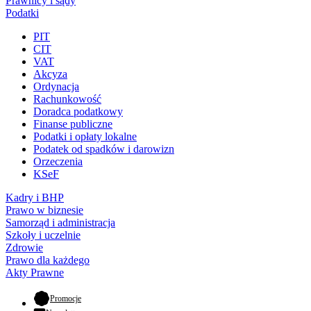
Prawnicy i sądy
Podatki
PIT
CIT
VAT
Akcyza
Ordynacja
Rachunkowość
Doradca podatkowy
Finanse publiczne
Podatki i opłaty lokalne
Podatek od spadków i darowizn
Orzeczenia
KSeF
Kadry i BHP
Prawo w biznesie
Samorząd i administracja
Szkoły i uczelnie
Zdrowie
Prawo dla każdego
Akty Prawne
- otwiera się w nowej karcie
Promocje