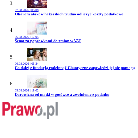
07.08.2026 | 05:08
Przejdź do artykułu:
Ofiarom ataków hakerskich trudno odliczyć koszty podatkowe
06.08.2026 | 17:05
Przejdź do artykułu:
Senat za poprawkami do zmian w VAT
06.08.2026 | 05:34
Przejdź do artykułu:
Co dalej z fundacją rodzinną? Chaotyczne zapowiedzi jej nie pomogą
05.08.2026 | 18:02
Przejdź do artykułu:
Darowizna od matki w gotówce a zwolnienie z podatku