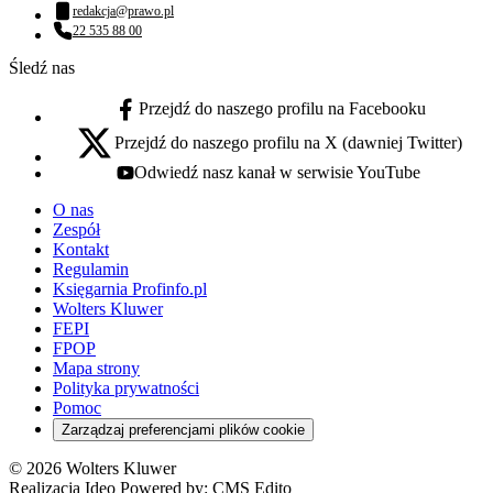
redakcja@prawo.pl
Adres email:
22 535 88 00
Numer telefonu:
Śledź nas
Przejdź do naszego profilu na Facebooku
facebook - otwiera się w nowej karcie
Przejdź do naszego profilu na X (dawniej Twitter)
x - otwiera się w nowej karcie
Odwiedź nasz kanał w serwisie YouTube
youtube - otwiera się w nowej karcie
O nas
Zespół
Kontakt
Regulamin
Księgarnia Profinfo.pl
Wolters Kluwer
FEPI
FPOP
Mapa strony
Polityka prywatności
Pomoc
Zarządzaj preferencjami plików cookie
© 2026 Wolters Kluwer
Realizacja Ideo Powered by:
CMS Edito