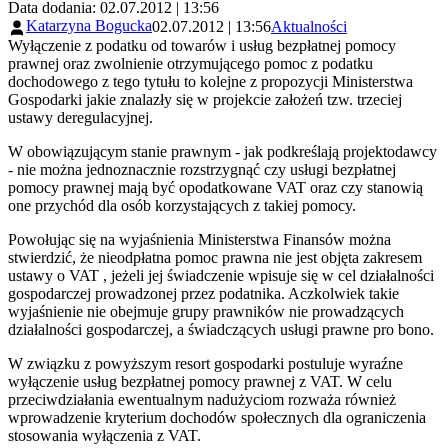
Data dodania: 02.07.2012 | 13:56
Katarzyna Bogucka
02.07.2012 | 13:56
Aktualności
Wyłączenie z podatku od towarów i usług bezpłatnej pomocy
prawnej oraz zwolnienie otrzymującego pomoc z podatku
dochodowego z tego tytułu to kolejne z propozycji Ministerstwa
Gospodarki jakie znalazły się w projekcie założeń tzw. trzeciej
ustawy deregulacyjnej.
W obowiązującym stanie prawnym - jak podkreślają projektodawcy
- nie można jednoznacznie rozstrzygnąć czy usługi bezpłatnej
pomocy prawnej mają być opodatkowane VAT oraz czy stanowią
one przychód dla osób korzystających z takiej pomocy.
Powołując się na wyjaśnienia Ministerstwa Finansów można
stwierdzić, że nieodpłatna pomoc prawna nie jest objęta zakresem
ustawy o VAT , jeżeli jej świadczenie wpisuje się w cel działalności
gospodarczej prowadzonej przez podatnika. Aczkolwiek takie
wyjaśnienie nie obejmuje grupy prawników nie prowadzących
działalności gospodarczej, a świadczących usługi prawne pro bono.
W związku z powyższym resort gospodarki postuluje wyraźne
wyłączenie usług bezpłatnej pomocy prawnej z VAT. W celu
przeciwdziałania ewentualnym nadużyciom rozważa również
wprowadzenie kryterium dochodów społecznych dla ograniczenia
stosowania wyłączenia z VAT.