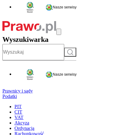
Nasze serwisy
Wyszukiwarka
Szukaj
Nasze serwisy
Prawnicy i sądy
Podatki
PIT
CIT
VAT
Akcyza
Ordynacja
Rachunkowość