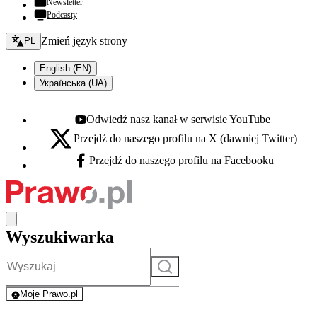
Newsletter
Podcasty
Zmień język - bieżący:
Zmień język strony
PL
English (EN)
Українська (UA)
Odwiedź nasz kanał w serwisie YouTube
Youtube - otwiera się w nowej karcie
Przejdź do naszego profilu na X (dawniej Twitter)
X - otwiera się w nowej karcie
Przejdź do naszego profilu na Facebooku
Facebook - otwiera się w nowej karcie
Wyszukiwarka
Szukaj
Moje Prawo.pl
- rejestracja i logowanie do serwisu