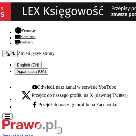
- otwiera się w nowej karcie
Promocje
Newsletter
Podcasty
Zmień język - bieżący:
Zmień język strony
PL
English (EN)
Українська (UA)
Odwiedź nasz kanał w serwisie YouTube
Youtube - otwiera się w nowej karcie
Przejdź do naszego profilu na X (dawniej Twitter)
X - otwiera się w nowej karcie
Przejdź do naszego profilu na Facebooku
Facebook - otwiera się w nowej karcie