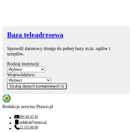
Baza teleadresowa
Sprawdź darmowy dostęp do pełnej bazy m.in. sądów i
urzędów.
Rodzaj instytucji:
Województwo:
Szukaj danych kontaktowych
Redakcja serwisu Prawo.pl
801 04 45 45
Numer telefonu:
redakcja@prawo.pl
Adres email:
22 535 88 00
Numer telefonu: