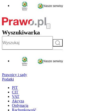
Nasze serwisy
Wyszukiwarka
Szukaj
Nasze serwisy
Prawnicy i sądy
Podatki
PIT
CIT
VAT
Akcyza
Ordynacja
Rachunkowość