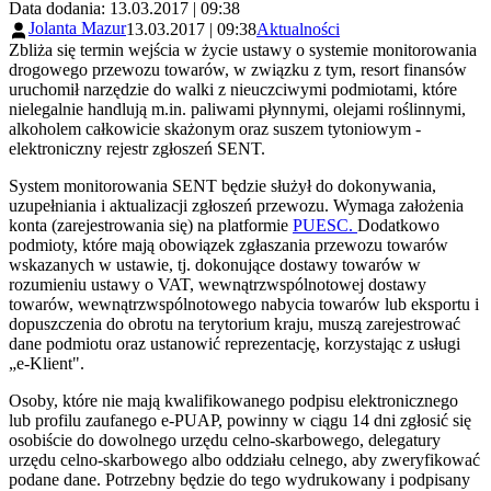
Data dodania: 13.03.2017 | 09:38
Jolanta Mazur
13.03.2017 | 09:38
Aktualności
Zbliża się termin wejścia w życie ustawy o systemie monitorowania
drogowego przewozu towarów, w związku z tym, resort finansów
uruchomił narzędzie do walki z nieuczciwymi podmiotami, które
nielegalnie handlują m.in. paliwami płynnymi, olejami roślinnymi,
alkoholem całkowicie skażonym oraz suszem tytoniowym -
elektroniczny rejestr zgłoszeń SENT.
System monitorowania SENT będzie służył do dokonywania,
uzupełniania i aktualizacji zgłoszeń przewozu. Wymaga założenia
konta (zarejestrowania się) na platformie
PUESC.
Dodatkowo
podmioty, które mają obowiązek zgłaszania przewozu towarów
wskazanych w ustawie, tj. dokonujące dostawy towarów w
rozumieniu ustawy o VAT, wewnątrzwspólnotowej dostawy
towarów, wewnątrzwspólnotowego nabycia towarów lub eksportu i
dopuszczenia do obrotu na terytorium kraju, muszą zarejestrować
dane podmiotu oraz ustanowić reprezentację, korzystając z usługi
„e-Klient".
Osoby, które nie mają kwalifikowanego podpisu elektronicznego
lub profilu zaufanego e-PUAP, powinny w ciągu 14 dni zgłosić się
osobiście do dowolnego urzędu celno-skarbowego, delegatury
urzędu celno-skarbowego albo oddziału celnego, aby zweryfikować
podane dane. Potrzebny będzie do tego wydrukowany i podpisany