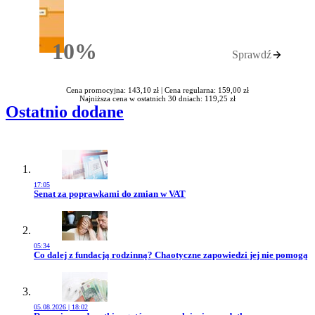
10%
Sprawdź
Rabatu
Cena promocyjna: 143,10 zł |
Cena regularna: 159,00 zł
Najniższa cena w ostatnich 30 dniach: 119,25 zł
Ostatnio dodane
17:05
Przejdź do artykułu:
Senat za poprawkami do zmian w VAT
05:34
Przejdź do artykułu:
Co dalej z fundacją rodzinną? Chaotyczne zapowiedzi jej nie pomogą
05.08.2026 | 18:02