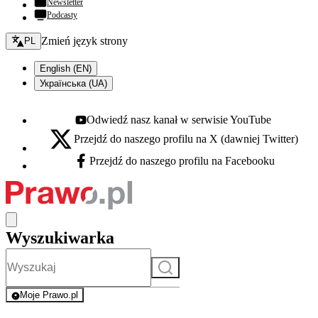
Newsletter
Podcasty
Zmień język - bieżący:
Zmień język strony
PL
English (EN)
Українська (UA)
Odwiedź nasz kanał w serwisie YouTube
Youtube - otwiera się w nowej karcie
Przejdź do naszego profilu na X (dawniej Twitter)
X - otwiera się w nowej karcie
Przejdź do naszego profilu na Facebooku
Facebook - otwiera się w nowej karcie
Wyszukiwarka
Szukaj
Moje Prawo.pl
- rejestracja i logowanie do serwisu