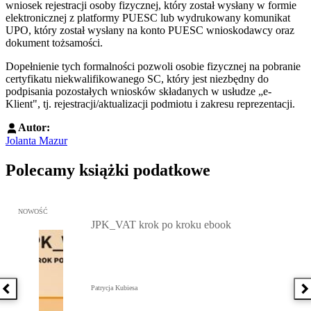
wniosek rejestracji osoby fizycznej, który został wysłany w formie
elektronicznej z platformy PUESC lub wydrukowany komunikat
UPO, który został wysłany na konto PUESC wnioskodawcy oraz
dokument tożsamości.
Dopełnienie tych formalności pozwoli osobie fizycznej na pobranie
certyfikatu niekwalifikowanego SC, który jest niezbędny do
podpisania pozostałych wniosków składanych w usłudze „e-
Klient", tj. rejestracji/aktualizacji podmiotu i zakresu reprezentacji.
Autor:
Jolanta Mazur
Polecamy książki podatkowe
Przejdź do: JPK_VAT krok po kroku ebook, Patrycja Kubiesa - otw
NOWOŚĆ
JPK_VAT krok po kroku ebook
Patrycja Kubiesa
Poprzednia książka
N