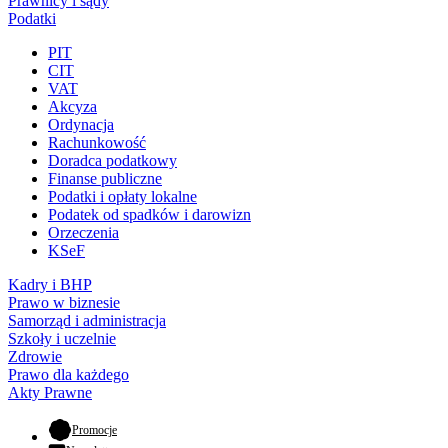
Prawnicy i sądy
Podatki
PIT
CIT
VAT
Akcyza
Ordynacja
Rachunkowość
Doradca podatkowy
Finanse publiczne
Podatki i opłaty lokalne
Podatek od spadków i darowizn
Orzeczenia
KSeF
Kadry i BHP
Prawo w biznesie
Samorząd i administracja
Szkoły i uczelnie
Zdrowie
Prawo dla każdego
Akty Prawne
- otwiera się w nowej karcie
Promocje