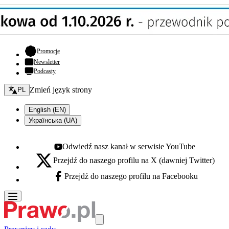
- otwiera się w nowej karcie
Promocje
Newsletter
Podcasty
Zmień język - bieżący:
Zmień język strony
PL
English (EN)
Українська (UA)
Odwiedź nasz kanał w serwisie YouTube
Youtube - otwiera się w nowej karcie
Przejdź do naszego profilu na X (dawniej Twitter)
X - otwiera się w nowej karcie
Przejdź do naszego profilu na Facebooku
Facebook - otwiera się w nowej karcie