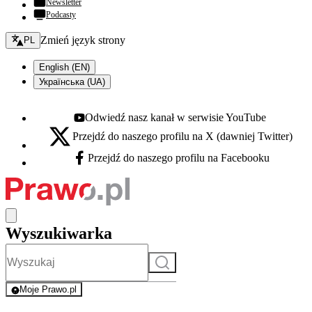
Newsletter
Podcasty
Zmień język - bieżący:
Zmień język strony
PL
English (EN)
Українська (UA)
Odwiedź nasz kanał w serwisie YouTube
Youtube - otwiera się w nowej karcie
Przejdź do naszego profilu na X (dawniej Twitter)
X - otwiera się w nowej karcie
Przejdź do naszego profilu na Facebooku
Facebook - otwiera się w nowej karcie
Wyszukiwarka
Szukaj
Moje Prawo.pl
- rejestracja i logowanie do serwisu