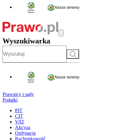
Nasze serwisy
Wyszukiwarka
Szukaj
Nasze serwisy
Prawnicy i sądy
Podatki
PIT
CIT
VAT
Akcyza
Ordynacja
Rachunkowość