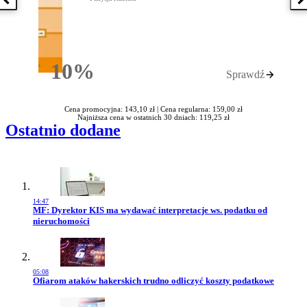
Poprzednia książka
N
10%
Sprawdź
Rabatu
Cena promocyjna: 143,10 zł |
Cena regularna: 159,00 zł
Najniższa cena w ostatnich 30 dniach: 119,25 zł
Ostatnio dodane
14:47
Przejdź do artykułu:
MF: Dyrektor KIS ma wydawać interpretacje ws. podatku od
nieruchomości
05:08
Przejdź do artykułu:
Ofiarom ataków hakerskich trudno odliczyć koszty podatkowe