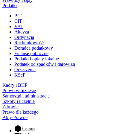
Prawnicy i sądy
Podatki
PIT
CIT
VAT
Akcyza
Ordynacja
Rachunkowość
Doradca podatkowy
Finanse publiczne
Podatki i opłaty lokalne
Podatek od spadków i darowizn
Orzeczenia
KSeF
Kadry i BHP
Prawo w biznesie
Samorząd i administracja
Szkoły i uczelnie
Zdrowie
Prawo dla każdego
Akty Prawne
- otwiera się w nowej karcie
Promocje