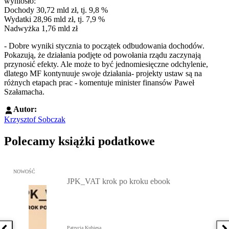
wyniosło:
Dochody 30,72 mld zł, tj. 9,8 %
Wydatki 28,96 mld zł, tj. 7,9 %
Nadwyżka 1,76 mld zł
- Dobre wyniki stycznia to początek odbudowania dochodów.
Pokazują, że działania podjęte od powołania rządu zaczynają
przynosić efekty. Ale może to być jednomiesięczne odchylenie,
dlatego MF kontynuuje swoje działania- projekty ustaw są na
różnych etapach prac - komentuje minister finansów Paweł
Szałamacha.
Autor:
Krzysztof Sobczak
Polecamy książki podatkowe
Przejdź do: JPK_VAT krok po kroku ebook, Patrycja Kubiesa - otw
NOWOŚĆ
JPK_VAT krok po kroku ebook
Patrycja Kubiesa