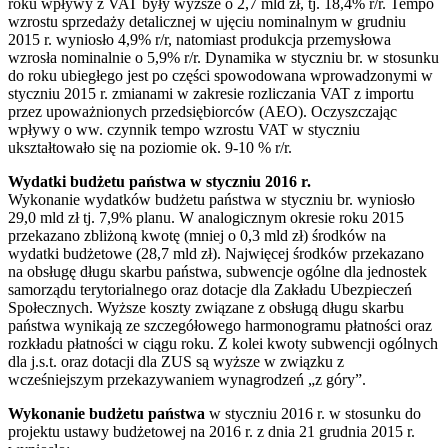
roku wpływy z VAT były wyższe o 2,7 mld zł, tj. 18,4% r/r. Tempo
wzrostu sprzedaży detalicznej w ujęciu nominalnym w grudniu
2015 r. wyniosło 4,9% r/r, natomiast produkcja przemysłowa
wzrosła nominalnie o 5,9% r/r. Dynamika w styczniu br. w stosunku
do roku ubiegłego jest po części spowodowana wprowadzonymi w
styczniu 2015 r. zmianami w zakresie rozliczania VAT z importu
przez upoważnionych przedsiębiorców (AEO). Oczyszczając
wpływy o ww. czynnik tempo wzrostu VAT w styczniu
ukształtowało się na poziomie ok. 9-10 % r/r.
Wydatki budżetu państwa w styczniu 2016 r.
Wykonanie wydatków budżetu państwa w styczniu br. wyniosło
29,0 mld zł tj. 7,9% planu. W analogicznym okresie roku 2015
przekazano zbliżoną kwotę (mniej o 0,3 mld zł) środków na
wydatki budżetowe (28,7 mld zł). Najwięcej środków przekazano
na obsługę długu skarbu państwa, subwencje ogólne dla jednostek
samorządu terytorialnego oraz dotacje dla Zakładu Ubezpieczeń
Społecznych. Wyższe koszty związane z obsługą długu skarbu
państwa wynikają ze szczegółowego harmonogramu płatności oraz
rozkładu płatności w ciągu roku. Z kolei kwoty subwencji ogólnych
dla j.s.t. oraz dotacji dla ZUS są wyższe w związku z
wcześniejszym przekazywaniem wynagrodzeń „z góry”.
Wykonanie budżetu państwa
w styczniu 2016 r. w stosunku do
projektu ustawy budżetowej na 2016 r. z dnia 21 grudnia 2015 r.