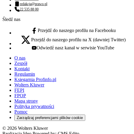
Numer telefonu:
redakcja@prawo.pl
Adres email:
22 535 88 00
Numer telefonu:
Śledź nas
Przejdź do naszego profilu na Facebooku
facebook - otwiera się w nowej karcie
Przejdź do naszego profilu na X (dawniej Twitter)
x - otwiera się w nowej karcie
Odwiedź nasz kanał w serwisie YouTube
youtube - otwiera się w nowej karcie
O nas
Zespół
Kontakt
Regulamin
Księgarnia Profinfo.pl
Wolters Kluwer
FEPI
FPOP
Mapa strony
Polityka prywatności
Pomoc
Zarządzaj preferencjami plików cookie
© 2026 Wolters Kluwer
Realizacja Ideo Powered by:
CMS Edito