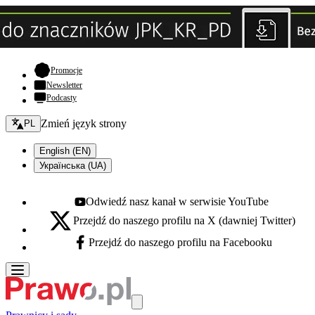
- otwiera się w nowej karcie
Promocje
Newsletter
Podcasty
Zmień język - bieżący:
Zmień język strony
PL
English (EN)
Українська (UA)
Odwiedź nasz kanał w serwisie YouTube
Youtube - otwiera się w nowej karcie
Przejdź do naszego profilu na X (dawniej Twitter)
X - otwiera się w nowej karcie
Przejdź do naszego profilu na Facebooku
Facebook - otwiera się w nowej karcie