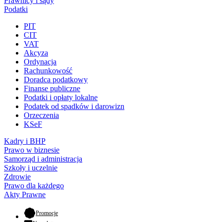
Prawnicy i sądy
Podatki
PIT
CIT
VAT
Akcyza
Ordynacja
Rachunkowość
Doradca podatkowy
Finanse publiczne
Podatki i opłaty lokalne
Podatek od spadków i darowizn
Orzeczenia
KSeF
Kadry i BHP
Prawo w biznesie
Samorząd i administracja
Szkoły i uczelnie
Zdrowie
Prawo dla każdego
Akty Prawne
- otwiera się w nowej karcie
Promocje