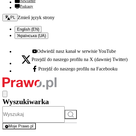
Newsletter
Podcasty
Zmień język - bieżący:
Zmień język strony
PL
English (EN)
Українська (UA)
Odwiedź nasz kanał w serwisie YouTube
Youtube - otwiera się w nowej karcie
Przejdź do naszego profilu na X (dawniej Twitter)
X - otwiera się w nowej karcie
Przejdź do naszego profilu na Facebooku
Facebook - otwiera się w nowej karcie
Wyszukiwarka
Szukaj
Moje Prawo.pl
- rejestracja i logowanie do serwisu