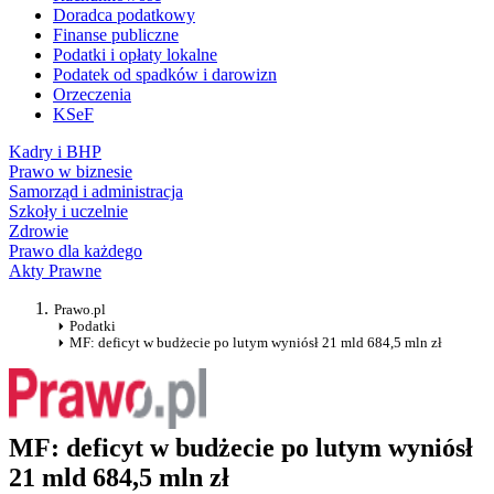
Doradca podatkowy
Finanse publiczne
Podatki i opłaty lokalne
Podatek od spadków i darowizn
Orzeczenia
KSeF
Kadry i BHP
Prawo w biznesie
Samorząd i administracja
Szkoły i uczelnie
Zdrowie
Prawo dla każdego
Akty Prawne
Prawo.pl
Podatki
MF: deficyt w budżecie po lutym wyniósł 21 mld 684,5 mln zł
MF: deficyt w budżecie po lutym wyniósł
21 mld 684,5 mln zł