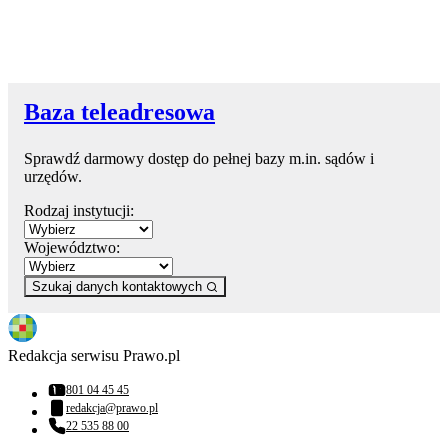
Baza teleadresowa
Sprawdź darmowy dostęp do pełnej bazy m.in. sądów i
urzędów.
Rodzaj instytucji:
Województwo:
Szukaj danych kontaktowych
Redakcja serwisu Prawo.pl
801 04 45 45
Numer telefonu:
redakcja@prawo.pl
Adres email:
22 535 88 00
Numer telefonu: