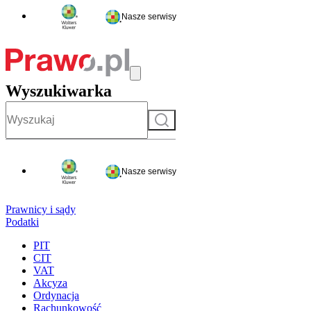
Nasze serwisy
Wyszukiwarka
Szukaj
Nasze serwisy
Prawnicy i sądy
Podatki
PIT
CIT
VAT
Akcyza
Ordynacja
Rachunkowość