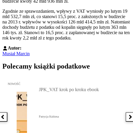
budżecie kwoty 42 mld 936 mln zł.
Zgodnie ze sprawozdaniem, wpływy z VAT wyniosły po lutym 19
mld 532,7 mln zł, co stanowi 15,5 proc. z założonych w budżecie
na 2013 r. wpływów w wysokości 126 mld 414,5 mln zł. Natomiast
dochody budżetu z podatku od kopalin sięgnęły po lutym 363 mln
146 tys. zł. Stanowi to 16,5 proc. z zaplanowanej w budżecie na ten
rok kwoty 2,2 mld zł z tego podatku.
Autor:
Musiał Marcin
Polecamy książki podatkowe
Przejdź do: JPK_VAT krok po kroku ebook, Patrycja Kubiesa - otw
NOWOŚĆ
JPK_VAT krok po kroku ebook
Patrycja Kubiesa
Poprzednia książka
N