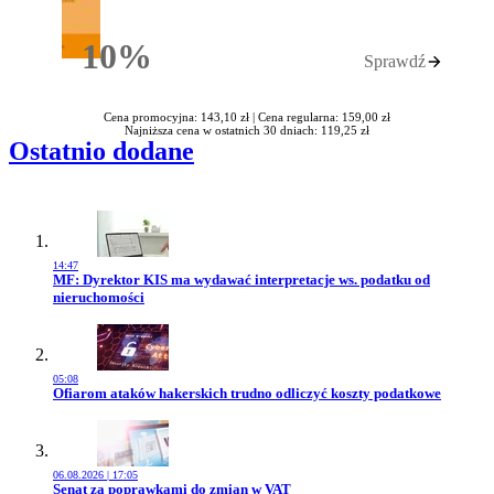
10%
Sprawdź
Rabatu
Cena promocyjna: 143,10 zł |
Cena regularna: 159,00 zł
Najniższa cena w ostatnich 30 dniach: 119,25 zł
Ostatnio dodane
14:47
Przejdź do artykułu:
MF: Dyrektor KIS ma wydawać interpretacje ws. podatku od
nieruchomości
05:08
Przejdź do artykułu:
Ofiarom ataków hakerskich trudno odliczyć koszty podatkowe
06.08.2026 | 17:05
Przejdź do artykułu:
Senat za poprawkami do zmian w VAT