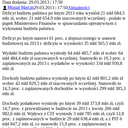
Data dodania: 29.03.2013 | 17:50
Musiał Marcin
29.03.2013 | 17:50
Aktualności
Deficyt budżetu państwa po lutym 2013 roku wyniósł 21 mld 684,5
mln zł, wobec 21 mld 654,9 mln szacowanych wcześniej - podało w
piątek Ministerstwo Finansów w sprawozdaniu operatywnym z
wykonania budżetu państwa.
Deficyt po lutym stanowi 61 proc. z dopuszczonego w ustawie
budżetowej na 2013 r. deficytu w wysokości 35 mld 565,5 mln zł.
Wydatki budżetu państwa wyniosły 64 mld 485,7 mln zł wobec 64
mld 484,4 mln zł szacowanych wcześniej. Stanowiło to 19,3 proc. z
zaplanowanych na 2013 r. wydatków w wysokości 334 mld 950,8
mln zł.
Dochody budżetu państwa wyniosły po lutym 42 mld 801,2 mln zł
wobec 42 mld 829,5 mln zł szacowanych wcześniej. Stanowiło to
14,3 proc. z zaplanowanych dochodów w wysokości 299 mld 385,3
mln zł.
Dochody podatkowe wyniosły po lutym 39 mld 373,8 mln zł, czyli
14,7 proc. z przewidzianej w budżecie na 2013 r. kwoty 266 mld
982,6 mln zł. Wpływy z CIT wyniosły 3 mld 785 mln zł, czyli 12,8
proc. z zaplanowanych w budżecie 29 mld 638,4 mln zł, a z PIT 6
mld 847,2 mln zł, co stanowiło 15,9 proc. z zaplanowanej w