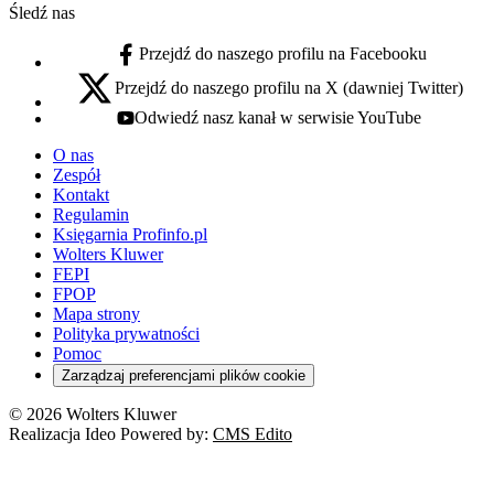
Śledź nas
Przejdź do naszego profilu na Facebooku
facebook - otwiera się w nowej karcie
Przejdź do naszego profilu na X (dawniej Twitter)
x - otwiera się w nowej karcie
Odwiedź nasz kanał w serwisie YouTube
youtube - otwiera się w nowej karcie
O nas
Zespół
Kontakt
Regulamin
Księgarnia Profinfo.pl
Wolters Kluwer
FEPI
FPOP
Mapa strony
Polityka prywatności
Pomoc
Zarządzaj preferencjami plików cookie
© 2026 Wolters Kluwer
Realizacja Ideo Powered by:
CMS Edito